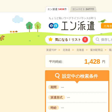
エン派遣
1416
件
エンバイト
2477
件
ちょうど良いワークライフバランスが叶う
北海道
気になる！リスト
0
保存し
派遣TOP
北海道
北海道
菊水駅周辺
菊
,
1
4
2
8
平均時給:
円
設定中の検索条件
期間
---
派遣形式
---
時給
---