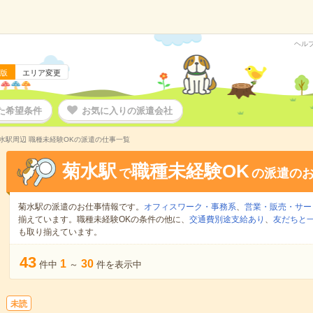
ヘル
版
エリア変更
た希望条件
お気に入りの派遣会社
水駅周辺 職種未経験OKの派遣の仕事一覧
菊水駅
職種未経験OK
で
の派遣の
菊水駅の派遣のお仕事情報です。
オフィスワーク・事務系
、
営業・販売・サー
揃えています。職種未経験OKの条件の他に、
交通費別途支給あり
、
友だちと一
も取り揃えています。
43
1
30
件中
～
件を表示中
未読