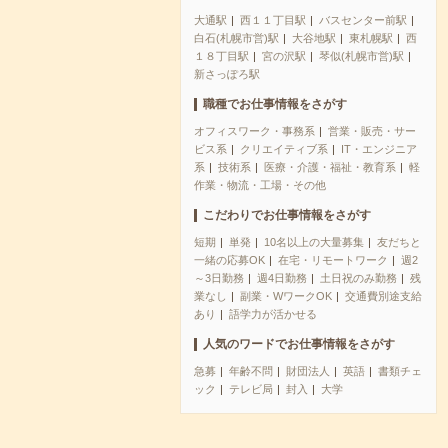
大通駅
西１１丁目駅
バスセンター前駅
白石(札幌市営)駅
大谷地駅
東札幌駅
西
１８丁目駅
宮の沢駅
琴似(札幌市営)駅
新さっぽろ駅
職種でお仕事情報をさがす
オフィスワーク・事務系
営業・販売・サー
ビス系
クリエイティブ系
IT・エンジニア
系
技術系
医療・介護・福祉・教育系
軽
作業・物流・工場・その他
こだわりでお仕事情報をさがす
短期
単発
10名以上の大量募集
友だちと
一緒の応募OK
在宅・リモートワーク
週2
～3日勤務
週4日勤務
土日祝のみ勤務
残
業なし
副業・WワークOK
交通費別途支給
あり
語学力が活かせる
人気のワードでお仕事情報をさがす
急募
年齢不問
財団法人
英語
書類チェ
ック
テレビ局
封入
大学