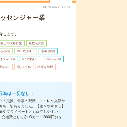
No.NTSMCSP04_KJT
メッセンジャー業
介します。
名以上の大量募集
複数名募集
ゅふ歓迎
WEB登録OK
週4日勤務
前までの仕事
5ｈ以内OK
午後のみOK
服装自由
週払いOK
職場が禁煙
行為は一切なし！
ツの交換、食事の配膳、トイレや入浴サ
為も一切ありません。【働きやすさ〇】
家庭やプライベートとも両立しやすい！
交通費としてQUOカード2000円分を