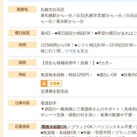
勤務地
札幌市白石区
東札幌駅から---分／白石(札幌市営)駅から---分／白石
ら---分／菊水駅から---分
曜日頻度
週4日～■曜日固定の相談OK！■希望の曜日があれば
時間
1日5時間からOK！■シフト例(1)8:00～13:00(2)10:00～
校に行く間…
つづきを見る
期間
【現在も積極採用中！急募！】■2カ月～
時給
無資格未経験：時給1250円～ ■週払いOK ■扶養内
交通費
交通費全額支給
仕事内容
看護助手
▼病院の一般病棟にて看護師さんのサポート！具体的
やシーツ交換・移動の付き添い・食事の配膳や下膳・
応募資格
職種未経験OK
/ ブランクOK / パソコンスキル不要 /
■無資格・未経験OK！■年齢・学歴不問！ブランクOK