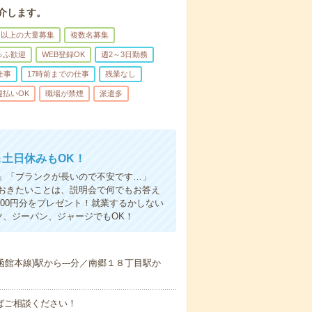
介します。
名以上の大量募集
複数名募集
ゅふ歓迎
WEB登録OK
週2～3日勤務
仕事
17時前までの仕事
残業なし
週払いOK
職場が禁煙
派遣多
＆土日休みもOK！
」「ブランクが長いので不安です…」
おきたいことは、説明会で何でもお答え
00円分をプレゼント！就業するかしない
ツ、ジーパン、ジャージでもOK！
(函館本線)駅から---分／南郷１８丁目駅か
ればご相談ください！