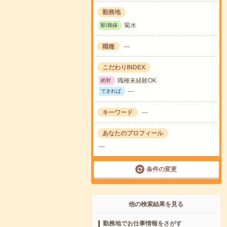
勤務地
菊水
駅/路線
職種
---
こだわりINDEX
職種未経験OK
絶対
---
できれば
キーワード
---
あなたのプロフィール
---
条件の変更
他の検索結果を見る
勤務地でお仕事情報をさがす