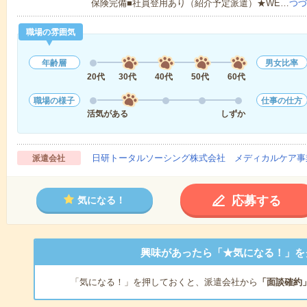
保険完備■社員登用あり（紹介予定派遣）★WE…
つづ
職場の雰囲気
年齢層
男女比率
20代
30代
40代
50代
60代
職場の様子
仕事の仕方
活気がある
しずか
日研トータルソーシング株式会社 メディカルケア事
派遣会社
応募する
気になる！
興味があったら「★気になる！」を
「気になる！」を押しておくと、派遣会社から
「面談確約