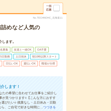
一括
応募
No.TECHNOHC_北海道11
箱詰めなど人気の
介します。
名募集
友達と一緒OK
OA不要
5日勤務
土日祝休
朝10時以降スタート
日払いOK
週払いOK
職場が分煙
紹介します！
なたの希望に合わせてお仕事をご紹介し
仕事が見つかります○【こんな方におすす
を選びたい○ 残業なし・土日休み・日勤
録なら、ご自宅で好きな時間に…
つづきを