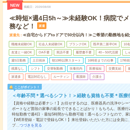
NEW
掲載日
2026/08/08
≪時短×週4日5h～≫未経験OK！病院で
務など！
派遣
≪自宅からドアtoドアで30分以内！≫ご希望の勤務地を紹
派遣先
職種未経験OK
社会人未経験OK
ブランクOK
既卒第二新卒OK
10
友達と一緒OK
OA不要
英語不要
履歴書不要
40～50代活躍
し
週5日勤務
土日祝休
朝10時以降スタート
16時前までの仕事
17時
残業なし
シフト
交替制勤務
扶養控内
医療福祉
交費支給
派遣多
電話対応なし
ルーティン
看護師
介護士
ここがポイント！
＜年齢不問＊選べるシフト！＞経験も資格も不要＊医療
【資格や経験は必要ナシ！】お任せするのは、医療器具の洗浄やシー
ポートなど普段の家事の延長でできることばかり！もちろん、医療行
時短勤務で週4日・最短5時間から勤務可能！選べるシフトなので、
【WEB登録・電話で登録もOK！】来社登録いただいた方には全員に、
プ…
つづきを見る