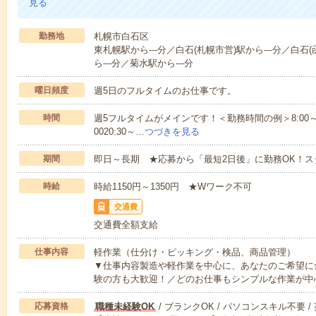
見る
勤務地
札幌市白石区
東札幌駅から---分／白石(札幌市営)駅から---分／白石
ら---分／菊水駅から---分
曜日頻度
週5日のフルタイムのお仕事です。
時間
週5フルタイムがメインです！＜勤務時間の例＞8:00～17:008:
0020:30～…
つづきを見る
期間
即日～長期 ★応募から「最短2日後」に勤務OK！
時給
時給1150円～1350円 ★Wワーク不可
交通費
交通費全額支給
仕事内容
軽作業（仕分け・ピッキング・検品、商品管理）
▼仕事内容製造や軽作業を中心に、あなたのご希望に
験の方も大歓迎！／どのお仕事もシンプルな作業が中
応募資格
職種未経験OK
/ ブランクOK / パソコンスキル不要 /