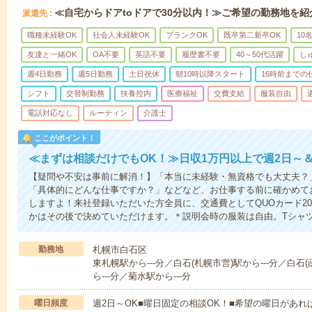
≪自宅からドアtoドアで30分以内！≫ご希望の勤務地を紹
派遣先
職種未経験OK
社会人未経験OK
ブランクOK
既卒第二新卒OK
10
友達と一緒OK
OA不要
英語不要
履歴書不要
40～50代活躍
し
週4日勤務
週5日勤務
土日祝休
朝10時以降スタート
16時前までの
シフト
交替制勤務
扶養控内
医療福祉
交費支給
服装自由
電話対応なし
ルーティン
介護士
ここがポイント！
≪まずは相談だけでもOK！≫日収1万円以上で週2日～
【疑問や不安は事前に解消！】「本当に未経験・無資格でも大丈夫？
「具体的にどんな仕事ですか？」などなど、お仕事する前に確かめて
しますよ！来社登録いただいた方全員に、交通費としてQUOカード20
かはその後で決めていただけます。＊説明会時の服装は自由。Tシャ
勤務地
札幌市白石区
東札幌駅から---分／白石(札幌市営)駅から---分／白石
ら---分／菊水駅から---分
曜日頻度
週2日～OK■曜日固定の相談OK！■希望の曜日があ