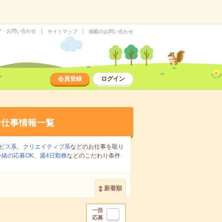
プ・お問い合わせ
サイトマップ
掲載のお問い合わせ
会員登録
ログイン
お仕事情報一覧
ビス系
、
クリエイティブ系
などのお仕事を取り
緒の応募OK
、
週4日勤務
などのこだわり条件
新着順
一括
応募