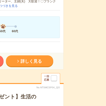
リーター、主婦(夫) 大歓迎！〇ブランク
つづきを見る
50代
60代
詳しく見る
一括
応募
No.NTSMCSP04_QO
レゼント】生活の