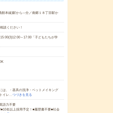
(函館本線)駅から---分／南郷１８丁目駅か
ご相談ください！
15:00(3)12:00～17:00「子どもたちが学
OK
には、・器具の洗浄・ベットメイキング
トイレ…
つづきを見る
 英語力不要
!■10名以上採用予定！■履歴書不要■社会