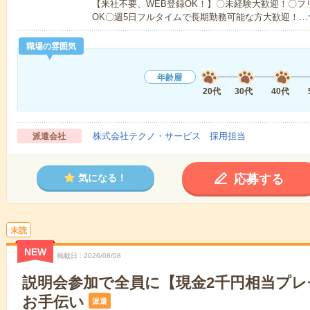
【来社不要、WEB登録OK！】〇未経験大歓迎！〇フ
OK〇週5日フルタイムで長期勤務可能な方大歓迎！…
職場の雰囲気
年齢層
20代
30代
40代
株式会社テクノ・サービス 採用担当
派遣会社
応募する
気になる！
未読
NEW
掲載日
2026/08/08
説明会参加で全員に【現金2千円相当プ
お手伝い
派遣