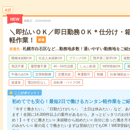
未読
NEW
掲載日
2026/08/08
＼即払いＯＫ／即日勤務ＯＫ＊仕分け・
軽作業！
派遣
札幌市白石区など…勤務地多数！通いやすい勤務地をご紹
派遣先
職種未経験OK
社会人未経験OK
ブランクOK
既卒第二新卒OK
複数
英語不要
履歴書不要
40～50代活躍
しゅふ歓迎
WEB登録OK
週
午後のみOK
交替制勤務
交費支給
車通勤可
制服
社食/補助あり
派遣多
電話対応なし
自転車・バイクOK
ここがポイント！
初めてでも安心！最短2日で働けるカンタン軽作業をご
「今すぐ働きたい」「日勤だけがいい」「土日は休みたい」など、あ
ます！全国に14,000件以上の案件があるから、きっとピッタリのお
め！】○ すぐに働きたい○ 未経験から始めたい○ 自分に合った働き方
のみがいい○ 家の近くで働きたいまずは登録だけでもOK！WEB登