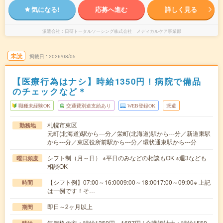
気になる!
応募へ進む
詳しく見る
派遣会社
日研トータルソーシング株式会社 メディカルケア事業部
未読
掲載日
2026/08/05
【医療行為はナシ】時給1350円！病院で備品
のチェックなど＊
職種未経験OK
交通費別途支給あり
WEB登録OK
派遣
札幌市東区
勤務地
元町(北海道)駅から---分／栄町(北海道)駅から---分／新道東駅
から---分／東区役所前駅から---分／環状通東駅から---分
シフト制（月～日） ※平日のみなどの相談もOK ※週3なども
曜日頻度
相談OK
【シフト例】07:00～16:0009:00～18:0017:00～09:00※ 上記
時間
は一例です！そ…
即日～2ヶ月以上
期間
無資格の方：時給1350円～1687円 / 介護福祉士：時給1550