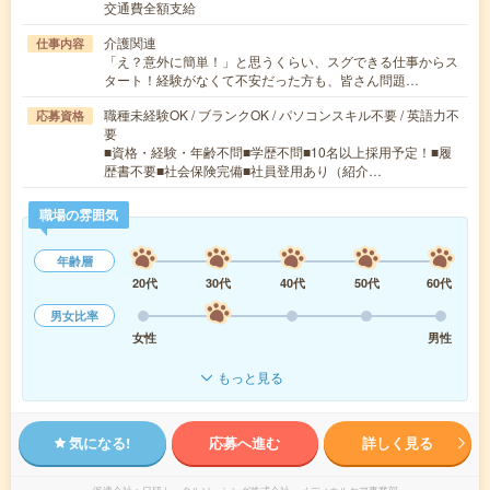
交通費全額支給
介護関連
仕事内容
「え？意外に簡単！」と思うくらい、スグできる仕事からス
タート！経験がなくて不安だった方も、皆さん問題…
職種未経験OK / ブランクOK / パソコンスキル不要 / 英語力不
応募資格
要
■資格・経験・年齢不問■学歴不問■10名以上採用予定！■履
歴書不要■社会保険完備■社員登用あり（紹介…
職場の雰囲気
年齢層
20代
30代
40代
50代
60代
男女比率
女性
男性
もっと見る
気になる!
応募へ進む
詳しく見る