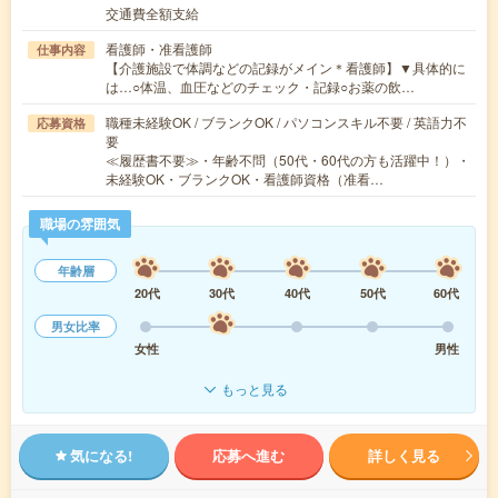
交通費全額支給
看護師・准看護師
仕事内容
【介護施設で体調などの記録がメイン＊看護師】▼具体的に
は…○体温、血圧などのチェック・記録○お薬の飲…
職種未経験OK / ブランクOK / パソコンスキル不要 / 英語力不
応募資格
要
≪履歴書不要≫・年齢不問（50代・60代の方も活躍中！）・
未経験OK・ブランクOK・看護師資格（准看…
職場の雰囲気
年齢層
20代
30代
40代
50代
60代
男女比率
女性
男性
もっと見る
気になる!
応募へ進む
詳しく見る