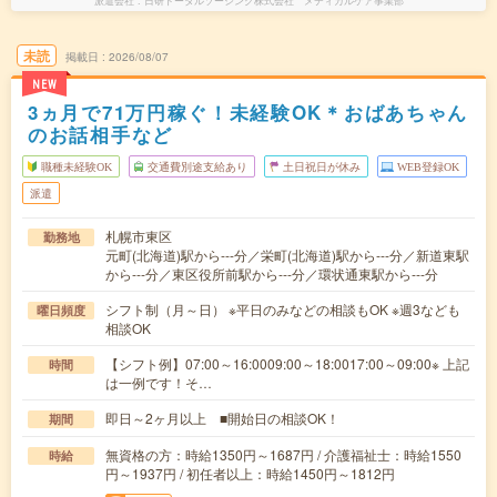
派遣会社
日研トータルソーシング株式会社 メディカルケア事業部
未読
掲載日
2026/08/07
NEW
3ヵ月で71万円稼ぐ！未経験OK＊おばあちゃん
のお話相手など
職種未経験OK
交通費別途支給あり
土日祝日が休み
WEB登録OK
派遣
札幌市東区
勤務地
元町(北海道)駅から---分／栄町(北海道)駅から---分／新道東駅
から---分／東区役所前駅から---分／環状通東駅から---分
シフト制（月～日） ※平日のみなどの相談もOK ※週3なども
曜日頻度
相談OK
【シフト例】07:00～16:0009:00～18:0017:00～09:00※ 上記
時間
は一例です！そ…
即日～2ヶ月以上 ■開始日の相談OK！
期間
無資格の方：時給1350円～1687円 / 介護福祉士：時給1550
時給
円～1937円 / 初任者以上：時給1450円～1812円