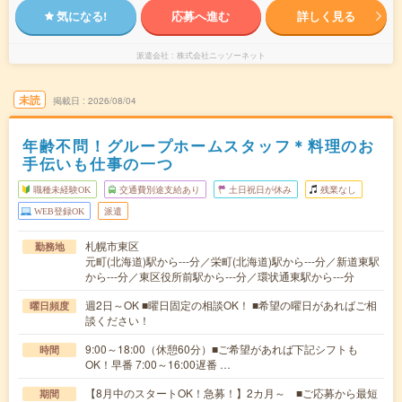
気になる!
応募へ進む
詳しく見る
派遣会社
株式会社ニッソーネット
未読
掲載日
2026/08/04
年齢不問！グループホームスタッフ＊料理のお
手伝いも仕事の一つ
職種未経験OK
交通費別途支給あり
土日祝日が休み
残業なし
WEB登録OK
派遣
札幌市東区
勤務地
元町(北海道)駅から---分／栄町(北海道)駅から---分／新道東駅
から---分／東区役所前駅から---分／環状通東駅から---分
週2日～OK ■曜日固定の相談OK！ ■希望の曜日があればご相
曜日頻度
談ください！
9:00～18:00（休憩60分）■ご希望があれば下記シフトも
時間
OK！早番 7:00～16:00遅番 …
【8月中のスタートOK！急募！】2カ月～ ■ご応募から最短
期間