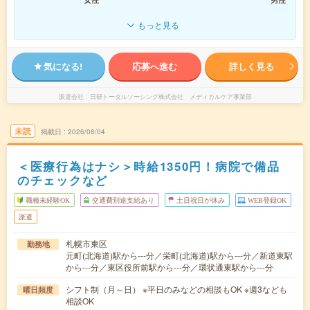
もっと見る
気になる!
応募へ進む
詳しく見る
派遣会社
日研トータルソーシング株式会社 メディカルケア事業部
未読
掲載日
2026/08/04
＜医療行為はナシ＞時給1350円！病院で備品
のチェックなど
職種未経験OK
交通費別途支給あり
土日祝日が休み
WEB登録OK
派遣
札幌市東区
勤務地
元町(北海道)駅から---分／栄町(北海道)駅から---分／新道東駅
から---分／東区役所前駅から---分／環状通東駅から---分
シフト制（月～日） ※平日のみなどの相談もOK ※週3なども
曜日頻度
相談OK