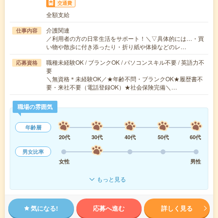
交通費
全額支給
介護関連
仕事内容
／利用者の方の日常生活をサポート！＼▽具体的には…・買
い物や散歩に付き添ったり・折り紙や体操などのレ…
職種未経験OK / ブランクOK / パソコンスキル不要 / 英語力不
応募資格
要
＼無資格＊未経験OK／★年齢不問・ブランクOK★履歴書不
要・来社不要（電話登録OK）★社会保険完備＼…
職場の雰囲気
年齢層
20代
30代
40代
50代
60代
男女比率
女性
男性
もっと見る
気になる!
応募へ進む
詳しく見る