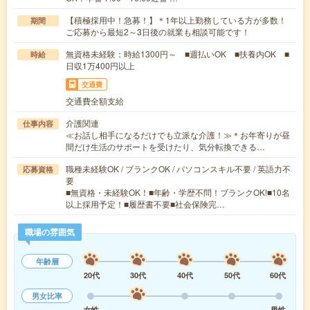
【積極採用中！急募！】＊1年以上勤務している方が多数！
期間
ご応募から最短2～3日後の就業も相談可能です！
無資格未経験：時給1300円～ ■週払いOK ■扶養内OK ■
時給
日収1万400円以上
交通費
交通費全額支給
介護関連
仕事内容
≪お話し相手になるだけでも立派な介護！≫＊お年寄りが昼
間だけ生活のサポートを受けたり、気分転換できる…
職種未経験OK / ブランクOK / パソコンスキル不要 / 英語力不
応募資格
要
■無資格・未経験OK！■年齢・学歴不問！ブランクOK!■10名
以上採用予定！■履歴書不要■社会保険完…
職場の雰囲気
年齢層
20代
30代
40代
50代
60代
男女比率
女性
男性