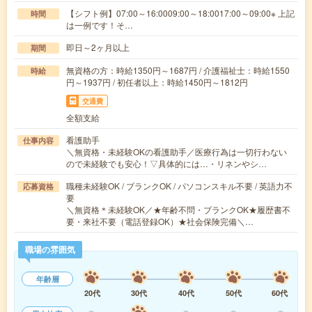
【シフト例】07:00～16:0009:00～18:0017:00～09:00※ 上記
時間
は一例です！そ…
即日～2ヶ月以上
期間
無資格の方：時給1350円～1687円 / 介護福祉士：時給1550
時給
円～1937円 / 初任者以上：時給1450円～1812円
交通費
全額支給
看護助手
仕事内容
＼無資格・未経験OKの看護助手／医療行為は一切行わない
ので未経験でも安心！▽具体的には…・リネンやシ…
職種未経験OK / ブランクOK / パソコンスキル不要 / 英語力不
応募資格
要
＼無資格＊未経験OK／★年齢不問・ブランクOK★履歴書不
要・来社不要（電話登録OK）★社会保険完備＼…
職場の雰囲気
年齢層
20代
30代
40代
50代
60代