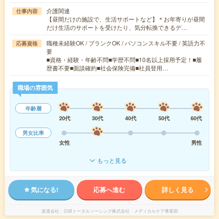
介護関連
仕事内容
【昼間だけの施設で、生活サポートなど】＊お年寄りが昼間
だけ生活のサポートを受けたり、気分転換できるデ…
職種未経験OK / ブランクOK / パソコンスキル不要 / 英語力不
応募資格
要
■資格・経験・年齢不問■学歴不問■10名以上採用予定！■履
歴書不要■面談確約■社会保険完備■社員登用…
職場の雰囲気
年齢層
20代
30代
40代
50代
60代
男女比率
女性
男性
もっと見る
気になる!
応募へ進む
詳しく見る
派遣会社
日研トータルソーシング株式会社 メディカルケア事業部