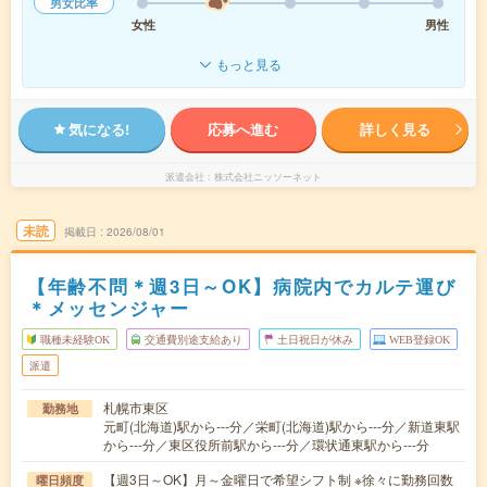
男女比率
女性
男性
もっと見る
気になる!
応募へ進む
詳しく見る
派遣会社
株式会社ニッソーネット
未読
掲載日
2026/08/01
【年齢不問＊週3日～OK】病院内でカルテ運び
＊メッセンジャー
職種未経験OK
交通費別途支給あり
土日祝日が休み
WEB登録OK
派遣
札幌市東区
勤務地
元町(北海道)駅から---分／栄町(北海道)駅から---分／新道東駅
から---分／東区役所前駅から---分／環状通東駅から---分
【週3日～OK】月～金曜日で希望シフト制 ※徐々に勤務回数
曜日頻度