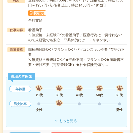
時給
円～1937円 / 初任者以上：時給1450円～1812円
交通費
全額支給
看護助手
仕事内容
＼無資格・未経験OKの看護助手／医療行為は一切行わない
ので未経験でも安心！▽具体的には…・リネンやシ…
職種未経験OK / ブランクOK / パソコンスキル不要 / 英語力不
応募資格
要
＼無資格＊未経験OK／★年齢不問・ブランクOK★履歴書不
要・来社不要（電話登録OK）★社会保険完備＼…
職場の雰囲気
年齢層
20代
30代
40代
50代
60代
男女比率
女性
男性
もっと見る