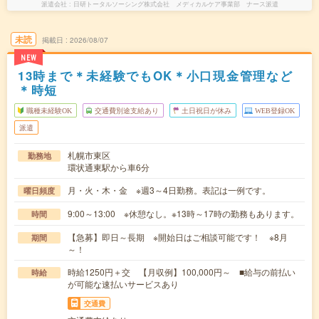
派遣会社
日研トータルソーシング株式会社 メディカルケア事業部 ナース派遣
未読
掲載日
2026/08/07
NEW
13時まで＊未経験でもOK＊小口現金管理など
＊時短
職種未経験OK
交通費別途支給あり
土日祝日が休み
WEB登録OK
派遣
札幌市東区
勤務地
環状通東駅から車6分
月・火・木・金 ※週3～4日勤務。表記は一例です。
曜日頻度
9:00～13:00 ※休憩なし。※13時～17時の勤務もあります。
時間
【急募】即日～長期 ※開始日はご相談可能です！ ※8月
期間
～！
時給1250円＋交 【月収例】100,000円～ ■給与の前払い
時給
が可能な速払いサービスあり
交通費