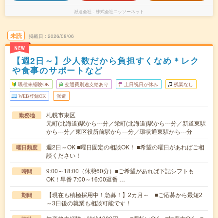
派遣会社
株式会社ニッソーネット
未読
掲載日
2026/08/06
NEW
【週2日～】少人数だから負担すくなめ＊レク
や食事のサポートなど
職種未経験OK
交通費別途支給あり
土日祝日が休み
残業なし
WEB登録OK
派遣
札幌市東区
勤務地
元町(北海道)駅から---分／栄町(北海道)駅から---分／新道東駅
から---分／東区役所前駅から---分／環状通東駅から---分
週2日～OK ■曜日固定の相談OK！ ■希望の曜日があればご相
曜日頻度
談ください！
9:00～18:00（休憩60分）■ご希望があれば下記シフトも
時間
OK！早番 7:00～16:00遅番 …
【現在も積極採用中！急募！】2カ月～ ■ご応募から最短2
期間
～3日後の就業も相談可能です！