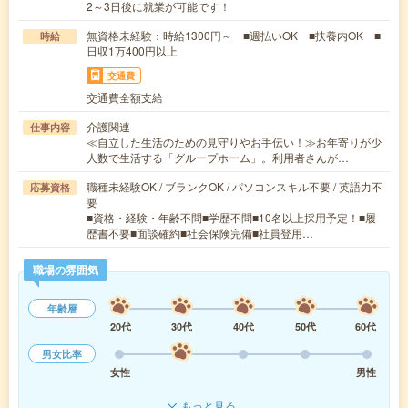
2～3日後に就業が可能です！
無資格未経験：時給1300円～ ■週払いOK ■扶養内OK ■
時給
日収1万400円以上
交通費
交通費全額支給
介護関連
仕事内容
≪自立した生活のための見守りやお手伝い！≫お年寄りが少
人数で生活する「グループホーム」。利用者さんが…
職種未経験OK / ブランクOK / パソコンスキル不要 / 英語力不
応募資格
要
■資格・経験・年齢不問■学歴不問■10名以上採用予定！■履
歴書不要■面談確約■社会保険完備■社員登用…
職場の雰囲気
年齢層
20代
30代
40代
50代
60代
男女比率
女性
男性
もっと見る