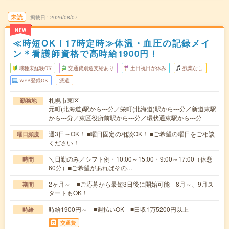
未読
掲載日
2026/08/07
NEW
≪時短OK！17時定時≫体温・血圧の記録メイ
ン＊看護師資格で高時給1900円！
職種未経験OK
交通費別途支給あり
土日祝日が休み
残業なし
WEB登録OK
派遣
札幌市東区
勤務地
元町(北海道)駅から---分／栄町(北海道)駅から---分／新道東駅
から---分／東区役所前駅から---分／環状通東駅から---分
週3日～OK！ ■曜日固定の相談OK！ ■ご希望の曜日をご相談
曜日頻度
ください！
＼日勤のみ／シフト例・10:00～15:00・9:00～17:00（休憩
時間
60分）■ご希望があればその…
2ヶ月～ ■ご応募から最短3日後に開始可能 8月～、9月ス
期間
タートもOK！
時給1900円～ ■週払いOK ■日収1万5200円以上
時給
交通費