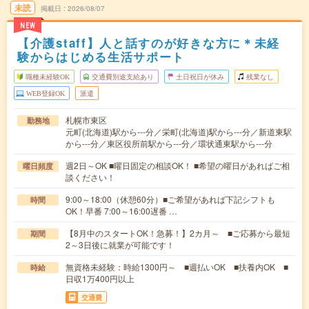
未読
掲載日
2026/08/07
NEW
【介護staff】人と話すのが好きな方に＊未経
験からはじめる生活サポート
職種未経験OK
交通費別途支給あり
土日祝日が休み
残業なし
WEB登録OK
派遣
札幌市東区
勤務地
元町(北海道)駅から---分／栄町(北海道)駅から---分／新道東駅
から---分／東区役所前駅から---分／環状通東駅から---分
週2日～OK ■曜日固定の相談OK！ ■希望の曜日があればご相
曜日頻度
談ください！
9:00～18:00（休憩60分）■ご希望があれば下記シフトも
時間
OK！早番 7:00～16:00遅番 …
【8月中のスタートOK！急募！】2カ月～ ■ご応募から最短
期間
2～3日後に就業が可能です！
無資格未経験：時給1300円～ ■週払いOK ■扶養内OK ■
時給
日収1万400円以上
交通費