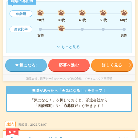
職場の雰囲気
年齢層
20代
30代
40代
50代
60代
男女比率
女性
男性
もっと見る
気になる!
応募へ進む
詳しく見る
派遣会社
日研トータルソーシング株式会社 メディカルケア事業部
興味があったら「★気になる！」をタップ！
「気になる！」を押しておくと、派遣会社から
「面談確約」
や
「応募歓迎」
が届きます！
未読
掲載日
2026/08/07
NEW