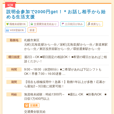
NEW
説明会参加で2000円get！＊お話し相手から始
める生活支援
職種未経験OK
交通費別途支給あり
土日祝日が休み
残業なし
WEB登録OK
派遣
札幌市東区
勤務地
元町(北海道)駅から---分／栄町(北海道)駅から---分／新道東駅
から---分／東区役所前駅から---分／環状通東駅から---分
週2日～OK ■曜日固定の相談OK！ ■希望の曜日があればご相
曜日頻度
談ください！
9:00～18:00（休憩60分）■ご希望があれば下記シフトも
時間
OK！早番 7:00～16:00遅番 …
【現在も積極採用中！急募！】勤務1年以上が多数！応募か
期間
ら最短2～3日後に就業可能！
無資格未経験：時給1300円～ ■週払いOK ■扶養内OK ■
時給
日収1万400円以上
交通費
交通費全額支給