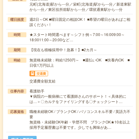
元町(北海道)駅から---分／栄町(北海道)駅から---分／新道東駅
から---分／東区役所前駅から---分／環状通東駅から---分
週2日～OK ■曜日固定の相談OK！ ■希望の曜日があればご相
曜日頻度
談ください！
★スタート時間選べます～シフト例～7:00～16:009:00～
時間
18:0011:00～20:00など…
【現在も積極採用中！急募！】■2カ月～
期間
無資格未経験：時給1250円～ ■週払いOK ■扶養内OK ■
時給
日収1万円以上
交通費
交通費全額支給
看護助手
仕事内容
▼病院の一般病棟にて看護師さんのサポート！＜具体的に
は…＞〇カルテをファイリングする〇チェックシート…
職種未経験OK / ブランクOK / パソコンスキル不要 / 英語力不
応募資格
要
無資格・未経験OK年齢・学歴不問 ブランクOK★10名以上
採用予定履歴書は不要です。少しでも興味があ…