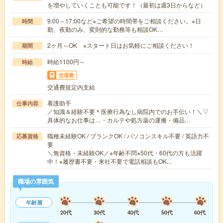
を増やしていくことも可能です！（最初は週3日からなど）
9:00～17:00など※ご希望の時間帯をご相談ください。※日
時間
勤、夜勤のみ、変則的な勤務等も相談OK…
2ヶ月～OK ※スタート日はお気軽にご相談ください！
期間
時給1100円～
時給
交通費
交通費規定内支給
看護助手
仕事内容
／知識＆経験不要＊医療行為なし病院内でのお手伝い！＼▽
具体的なお仕事は…・カルテや処方薬の運搬・備品…
職種未経験OK / ブランクOK / パソコンスキル不要 / 英語力不
応募資格
要
＼無資格・未経験OK／※年齢不問※50代・60代の方も活躍
中！※履歴書不要・来社不要で電話相談もOK…
職場の雰囲気
年齢層
20代
30代
40代
50代
60代