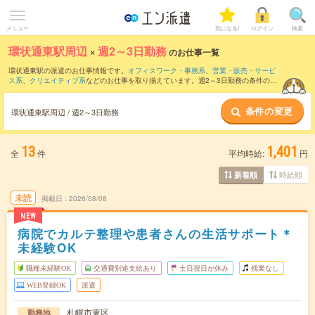
メニュー
気になる!
ログイン
検索
環状通東駅周辺
×
週2～3日勤務
のお仕事一覧
環状通東駅の派遣のお仕事情報です。
オフィスワーク・事務系
、
営業・販売・サービ
ス系
、
クリエイティブ系
などのお仕事を取り揃えています。週2～3日勤務の条件の他
に、
交通費別途支給あり
、
職種未経験OK
、
友だちと一緒の応募OK
などのこだわり条
件も取り揃えています。
条件の変更
環状通東駅周辺 / 週2～3日勤務
13
1,401
全
件
平均時給:
円
時給順
新着順
未読
掲載日
2026/08/08
NEW
病院でカルテ整理や患者さんの生活サポート＊
未経験OK
職種未経験OK
交通費別途支給あり
土日祝日が休み
残業なし
WEB登録OK
派遣
札幌市東区
勤務地