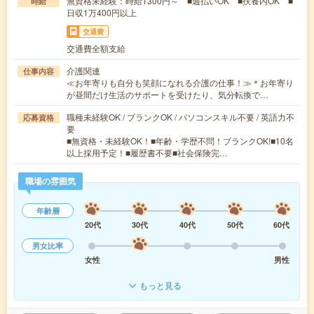
無資格未経験：時給1300円～ ■週払いOK ■扶養内OK ■
時給
日収1万400円以上
交通費
交通費全額支給
介護関連
仕事内容
≪お年寄りも自分も笑顔になれる介護の仕事！≫＊お年寄り
が昼間だけ生活のサポートを受けたり、気分転換で…
職種未経験OK / ブランクOK / パソコンスキル不要 / 英語力不
応募資格
要
■無資格・未経験OK！■年齢・学歴不問！ブランクOK!■10名
以上採用予定！■履歴書不要■社会保険完…
職場の雰囲気
年齢層
20代
30代
40代
50代
60代
男女比率
女性
男性
もっと見る