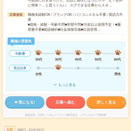
に簡単！」と思うくらい、スグできる仕事からスタ…
職種未経験OK / ブランクOK / パソコンスキル不要 / 英語力不
応募資格
要
■資格・経験・年齢不問■学歴不問■10名以上採用予定！■履
歴書不要■面談確約■社会保険完備■社員登用…
職場の雰囲気
年齢層
20代
30代
40代
50代
60代
男女比率
女性
男性
もっと見る
気になる!
応募へ進む
詳しく見る
派遣会社
日研トータルソーシング株式会社 メディカルケア事業部
未読
掲載日
2026/08/07