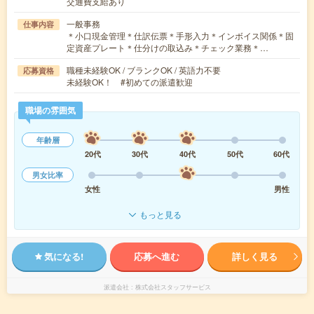
交通費支給あり
一般事務
仕事内容
＊小口現金管理＊仕訳伝票＊手形入力＊インボイス関係＊固
定資産プレート＊仕分けの取込み＊チェック業務＊…
職種未経験OK / ブランクOK / 英語力不要
応募資格
未経験OK！ #初めての派遣歓迎
職場の雰囲気
年齢層
20代
30代
40代
50代
60代
男女比率
女性
男性
もっと見る
気になる!
応募へ進む
詳しく見る
派遣会社
株式会社スタッフサービス