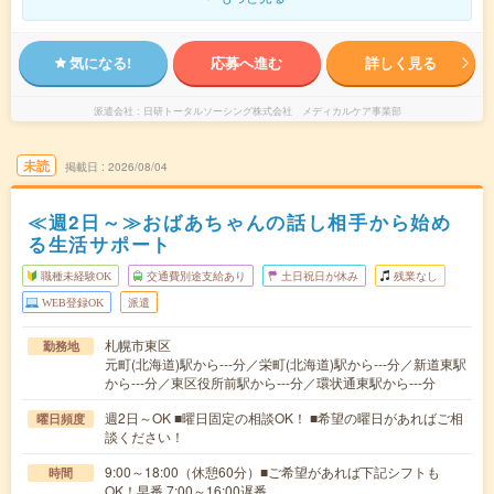
気になる!
応募へ進む
詳しく見る
派遣会社
日研トータルソーシング株式会社 メディカルケア事業部
未読
掲載日
2026/08/04
≪週2日～≫おばあちゃんの話し相手から始め
る生活サポート
職種未経験OK
交通費別途支給あり
土日祝日が休み
残業なし
WEB登録OK
派遣
札幌市東区
勤務地
元町(北海道)駅から---分／栄町(北海道)駅から---分／新道東駅
から---分／東区役所前駅から---分／環状通東駅から---分
週2日～OK ■曜日固定の相談OK！ ■希望の曜日があればご相
曜日頻度
談ください！
9:00～18:00（休憩60分）■ご希望があれば下記シフトも
時間
OK！早番 7:00～16:00遅番 …