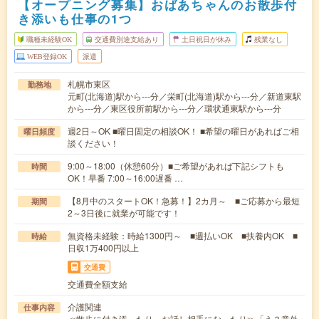
【オープニング募集】おばあちゃんのお散歩付
き添いも仕事の1つ
職種未経験OK
交通費別途支給あり
土日祝日が休み
残業なし
WEB登録OK
派遣
札幌市東区
勤務地
元町(北海道)駅から---分／栄町(北海道)駅から---分／新道東駅
から---分／東区役所前駅から---分／環状通東駅から---分
週2日～OK ■曜日固定の相談OK！ ■希望の曜日があればご相
曜日頻度
談ください！
9:00～18:00（休憩60分）■ご希望があれば下記シフトも
時間
OK！早番 7:00～16:00遅番 …
【8月中のスタートOK！急募！】2カ月～ ■ご応募から最短
期間
2～3日後に就業が可能です！
無資格未経験：時給1300円～ ■週払いOK ■扶養内OK ■
時給
日収1万400円以上
交通費
交通費全額支給
介護関連
仕事内容
≪散歩に付き添ったり、お話し相手になったり≫「え？意外