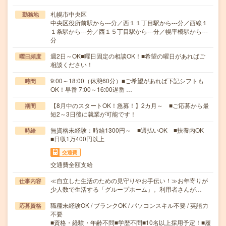
札幌市中央区
勤務地
中央区役所前駅から---分／西１１丁目駅から---分／西線１
１条駅から---分／西１５丁目駅から---分／幌平橋駅から---
分
週2日～OK■曜日固定の相談OK！■希望の曜日があればご
曜日頻度
相談ください！
9:00～18:00（休憩60分）■ご希望があれば下記シフトも
時間
OK！早番 7:00～16:00遅番 …
【8月中のスタートOK！急募！】2カ月～ ■ご応募から最
期間
短2～3日後に就業が可能です！
無資格未経験：時給1300円～ ■週払いOK ■扶養内OK
時給
■日収1万400円以上
交通費
交通費全額支給
≪自立した生活のための見守りやお手伝い！≫お年寄りが
仕事内容
少人数で生活する「グループホーム」。利用者さんが…
職種未経験OK / ブランクOK / パソコンスキル不要 / 英語力
応募資格
不要
■資格・経験・年齢不問■学歴不問■10名以上採用予定！■履