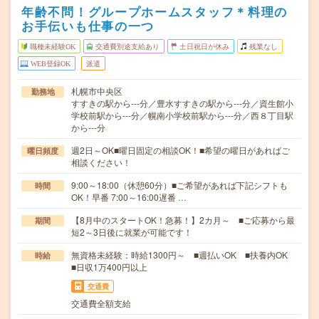
年齢不問！グループホームスタッフ＊料理の
お手伝いも仕事の一つ
職種未経験OK
交通費別途支給あり
土日祝日が休み
残業なし
WEB登録OK
派遣
札幌市中央区
勤務地
すすきの駅から---分／豊水すすきの駅から---分／資生館小
学校前駅から---分／幌南小学校前駅から---分／西８丁目駅
から---分
週2日～OK■曜日固定の相談OK！■希望の曜日があればご
曜日頻度
相談ください！
9:00～18:00（休憩60分）■ご希望があれば下記シフトも
時間
OK！早番 7:00～16:00遅番 …
【8月中のスタートOK！急募！】2カ月～ ■ご応募から最
期間
短2～3日後に就業が可能です！
無資格未経験：時給1300円～ ■週払いOK ■扶養内OK
時給
■日収1万400円以上
交通費
交通費全額支給