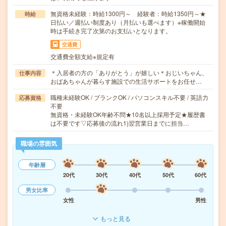
無資格未経験：時給1300円～ 経験者：時給1350円～★
時給
日払い／週払い制度あり（月払いも選べます）※稼働開始
時は手続き完了次第のお支払いとなります。
交通費
交通費全額支給※規定有
＊入居者の方の「ありがとう」が嬉しい＊おじいちゃん、
仕事内容
おばあちゃんが暮らす施設での生活サポートをお任せ…
職種未経験OK / ブランクOK / パソコンスキル不要 / 英語力
応募資格
不要
無資格・未経験OK年齢不問★10名以上採用予定★履歴書
は不要です▽応募後の流れ1)翌営業日までに担当…
職場の雰囲気
年齢層
20代
30代
40代
50代
60代
男女比率
女性
男性
もっと見る