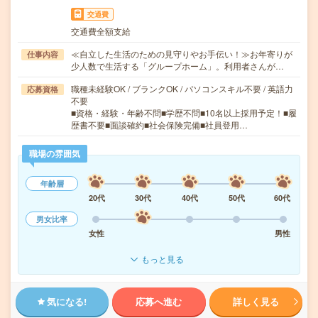
交通費
交通費全額支給
≪自立した生活のための見守りやお手伝い！≫お年寄りが
仕事内容
少人数で生活する「グループホーム」。利用者さんが…
職種未経験OK / ブランクOK / パソコンスキル不要 / 英語力
応募資格
不要
■資格・経験・年齢不問■学歴不問■10名以上採用予定！■履
歴書不要■面談確約■社会保険完備■社員登用…
職場の雰囲気
年齢層
20代
30代
40代
50代
60代
男女比率
女性
男性
もっと見る
気になる!
応募へ進む
詳しく見る