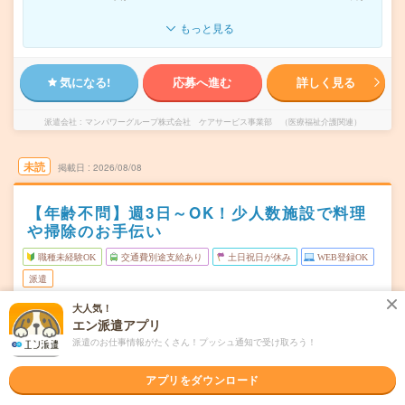
もっと見る
気になる!
応募へ進む
詳しく見る
派遣会社
マンパワーグループ株式会社 ケアサービス事業部 （医療福祉介護関連）
未読
掲載日
2026/08/08
【年齢不問】週3日～OK！少人数施設で料理
や掃除のお手伝い
職種未経験OK
交通費別途支給あり
土日祝日が休み
WEB登録OK
派遣
大人気！
北海道北広島市
勤務地
エン派遣アプリ
北広島駅から---分
派遣のお仕事情報がたくさん！プッシュ通知で受け取ろう！
★週3日～OK！月～日曜日での希望シフト制※徐々に勤務
曜日頻度
回数を増やしていくことも可能です！
アプリをダウンロード
★1日6時間～OK！【シフト例】7:00～13:009:00～
時間