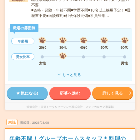
不要
■資格・経験・年齢不問■学歴不問■10名以上採用予定！■履
歴書不要■面談確約■社会保険完備■社員登用…
職場の雰囲気
年齢層
20代
30代
40代
50代
60代
男女比率
女性
男性
もっと見る
気になる!
応募へ進む
詳しく見る
派遣会社
日研トータルソーシング株式会社 メディカルケア事業部
未読
掲載日
2026/08/08
年齢不問！グループホームスタッフ＊料理の