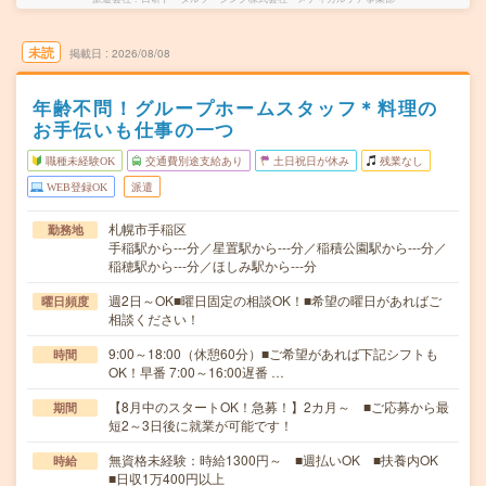
未読
掲載日
2026/08/08
年齢不問！グループホームスタッフ＊料理の
お手伝いも仕事の一つ
職種未経験OK
交通費別途支給あり
土日祝日が休み
残業なし
WEB登録OK
派遣
札幌市手稲区
勤務地
手稲駅から---分／星置駅から---分／稲積公園駅から---分／
稲穂駅から---分／ほしみ駅から---分
週2日～OK■曜日固定の相談OK！■希望の曜日があればご
曜日頻度
相談ください！
9:00～18:00（休憩60分）■ご希望があれば下記シフトも
時間
OK！早番 7:00～16:00遅番 …
【8月中のスタートOK！急募！】2カ月～ ■ご応募から最
期間
短2～3日後に就業が可能です！
無資格未経験：時給1300円～ ■週払いOK ■扶養内OK
時給
■日収1万400円以上