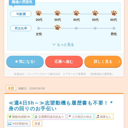
職場の雰囲気
年齢層
20代
30代
40代
50代
60代
男女比率
女性
男性
もっと見る
気になる!
応募へ進む
詳しく見る
派遣会社
マンパワーグループ株式会社 ケアサービス事業部 （医療福祉介護関連）
未読
掲載日
2026/08/08
≪週4日5h～≫志望動機も履歴書も不要！＊
身の回りのお手伝い
職種未経験OK
交通費別途支給あり
土日祝日が休み
残業なし
WEB登録OK
派遣