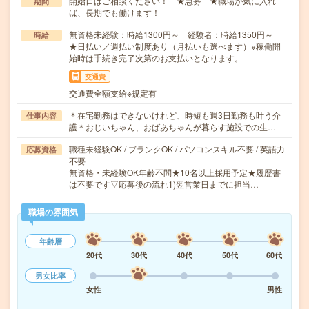
開始日はご相談ください！ ★急募 ★職場が気に入れ
期間
ば、長期でも働けます！
無資格未経験：時給1300円～ 経験者：時給1350円～
時給
★日払い／週払い制度あり（月払いも選べます）※稼働開
始時は手続き完了次第のお支払いとなります。
交通費
交通費全額支給※規定有
＊在宅勤務はできないけれど、時短も週3日勤務も叶う介
仕事内容
護＊おじいちゃん、おばあちゃんが暮らす施設での生…
職種未経験OK / ブランクOK / パソコンスキル不要 / 英語力
応募資格
不要
無資格・未経験OK年齢不問★10名以上採用予定★履歴書
は不要です▽応募後の流れ1)翌営業日までに担当…
職場の雰囲気
年齢層
20代
30代
40代
50代
60代
男女比率
女性
男性