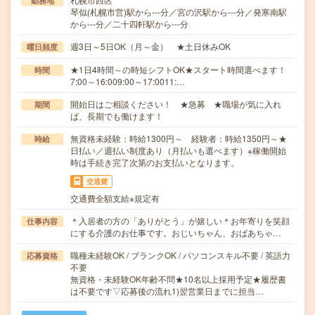
勤務地
琴似(札幌市営)駅から---分／宮の沢駅から---分／発寒南駅
から---分／二十四軒駅から---分
週3日～5日OK（月～金） ★土日休みOK
曜日頻度
★1日4時間～の時短シフトOK★スタート時間選べます！
時間
7:00～16:009:00～17:0011:…
開始日はご相談ください！ ★急募 ★職場が気に入れ
期間
ば、長期でも働けます！
無資格未経験：時給1300円～ 経験者：時給1350円～★
時給
日払い／週払い制度あり（月払いも選べます）※稼働開始
時は手続き完了次第のお支払いとなります。
交通費
交通費全額支給※規定有
＊入居者の方の「ありがとう」が嬉しい＊お年寄りを笑顔
仕事内容
にする介護のお仕事です。おじいちゃん、おばあちゃ…
職種未経験OK / ブランクOK / パソコンスキル不要 / 英語力
応募資格
不要
無資格・未経験OK年齢不問★10名以上採用予定★履歴書
は不要です▽応募後の流れ1)翌営業日までに担当…