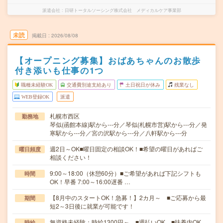
派遣会社
日研トータルソーシング株式会社 メディカルケア事業部
未読
掲載日
2026/08/08
【オープニング募集】おばあちゃんのお散歩
付き添いも仕事の1つ
職種未経験OK
交通費別途支給あり
土日祝日が休み
残業なし
WEB登録OK
派遣
札幌市西区
勤務地
琴似(函館本線)駅から---分／琴似(札幌市営)駅から---分／発
寒駅から---分／宮の沢駅から---分／八軒駅から---分
週2日～OK■曜日固定の相談OK！■希望の曜日があればご
曜日頻度
相談ください！
9:00～18:00（休憩60分）■ご希望があれば下記シフトも
時間
OK！早番 7:00～16:00遅番 …
【8月中のスタートOK！急募！】2カ月～ ■ご応募から最
期間
短2～3日後に就業が可能です！
無資格未経験：時給1300円～ ■週払いOK ■扶養内OK
時給