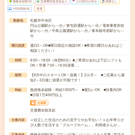
職種未経験OK
交通費別途支給あり
土日祝日が休み
残業なし
WEB登録OK
派遣
札幌市中央区
勤務地
円山公園駅から---分／東屯田通駅から---分／電車事業所前
駅から---分／中島公園通駅から---分／東本願寺前駅から---
分
週2日～OK■曜日固定の相談OK！■希望の曜日があればご
曜日頻度
相談ください！
9:00～18:00（休憩60分）■ご希望があれば下記シフトも
時間
OK！早番 7:00～16:00遅番 …
【8月中のスタートOK！急募！】2カ月～ ■ご応募から最
期間
短2～3日後に就業が可能です！
無資格未経験：時給1300円～ ■週払いOK ■扶養内OK
時給
■日収1万400円以上
交通費
交通費全額支給
≪自立した生活のための見守りやお手伝い！≫お年寄りが
仕事内容
少人数で生活する「グループホーム」。利用者さんが…
職種未経験OK / ブランクOK / パソコンスキル不要 / 英語力
応募資格