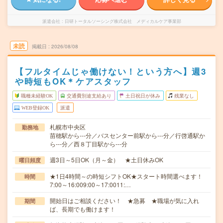
派遣会社
日研トータルソーシング株式会社 メディカルケア事業部
未読
掲載日
2026/08/08
【フルタイムじゃ働けない！という方へ】週3
や時短もOK＊ケアスタッフ
職種未経験OK
交通費別途支給あり
土日祝日が休み
残業なし
WEB登録OK
派遣
札幌市中央区
勤務地
苗穂駅から---分／バスセンター前駅から---分／行啓通駅か
ら---分／西８丁目駅から---分
週3日～5日OK（月～金） ★土日休みOK
曜日頻度
★1日4時間～の時短シフトOK★スタート時間選べます！
時間
7:00～16:009:00～17:0011:…
開始日はご相談ください！ ★急募 ★職場が気に入れ
期間
ば、長期でも働けます！