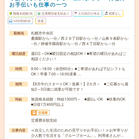
お手伝いも仕事の一つ
職種未経験OK
交通費別途支給あり
土日祝日が休み
残業なし
WEB登録OK
派遣
札幌市中央区
勤務地
桑園駅から---分／西２８丁目駅から---分／山鼻９条駅から-
--分／静修学園前駅から---分／西４丁目駅から---分
週2日～OK■曜日固定の相談OK！■希望の曜日があればご
曜日頻度
相談ください！
9:00～18:00（休憩60分）■ご希望があれば下記シフトも
時間
OK！早番 7:00～16:00遅番 …
【8月中のスタートOK！急募！】2カ月～ ■ご応募から最
期間
短2～3日後に就業が可能です！
無資格未経験：時給1300円～ ■週払いOK ■扶養内OK
時給
■日収1万400円以上
交通費
交通費全額支給
≪自立した生活のための見守りやお手伝い！≫お年寄りが
仕事内容
少人数で生活する「グループホーム」。利用者さんが…