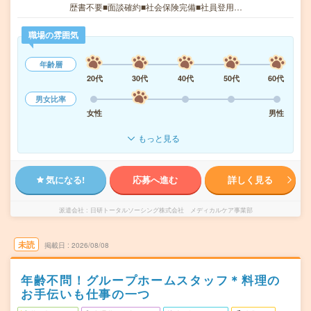
歴書不要■面談確約■社会保険完備■社員登用…
職場の雰囲気
年齢層
20代
30代
40代
50代
60代
男女比率
女性
男性
もっと見る
気になる!
応募へ進む
詳しく見る
派遣会社
日研トータルソーシング株式会社 メディカルケア事業部
未読
掲載日
2026/08/08
年齢不問！グループホームスタッフ＊料理の
お手伝いも仕事の一つ