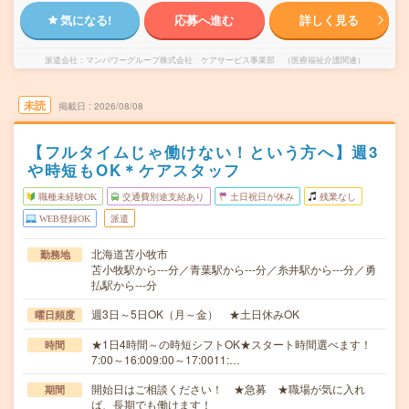
気になる!
応募へ進む
詳しく見る
派遣会社
マンパワーグループ株式会社 ケアサービス事業部 （医療福祉介護関連）
未読
掲載日
2026/08/08
【フルタイムじゃ働けない！という方へ】週3
や時短もOK＊ケアスタッフ
職種未経験OK
交通費別途支給あり
土日祝日が休み
残業なし
WEB登録OK
派遣
北海道苫小牧市
勤務地
苫小牧駅から---分／青葉駅から---分／糸井駅から---分／勇
払駅から---分
週3日～5日OK（月～金） ★土日休みOK
曜日頻度
★1日4時間～の時短シフトOK★スタート時間選べます！
時間
7:00～16:009:00～17:0011:…
開始日はご相談ください！ ★急募 ★職場が気に入れ
期間
ば、長期でも働けます！