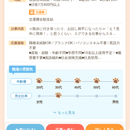
■日収1万400円以上
交通費
交通費全額支給
≪散歩に付き添ったり、お話し相手になったり≫「え？意
仕事内容
外に簡単！」と思うくらい、スグできる仕事からスタ…
職種未経験OK / ブランクOK / パソコンスキル不要 / 英語力
応募資格
不要
■資格・経験・年齢不問■学歴不問■10名以上採用予定！■履
歴書不要■面談確約■社会保険完備■社員登用…
職場の雰囲気
年齢層
20代
30代
40代
50代
60代
男女比率
女性
男性
もっと見る
気になる!
応募へ進む
詳しく見る