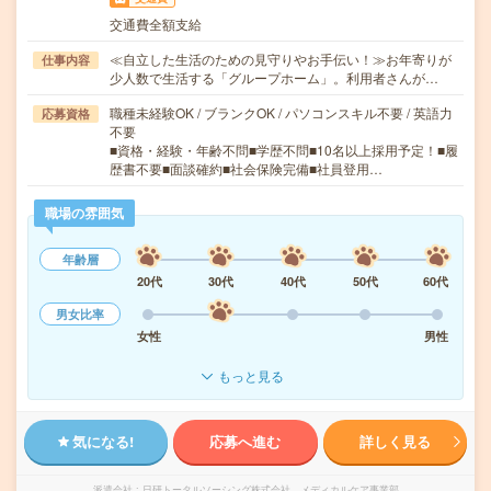
交通費全額支給
≪自立した生活のための見守りやお手伝い！≫お年寄りが
仕事内容
少人数で生活する「グループホーム」。利用者さんが…
職種未経験OK / ブランクOK / パソコンスキル不要 / 英語力
応募資格
不要
■資格・経験・年齢不問■学歴不問■10名以上採用予定！■履
歴書不要■面談確約■社会保険完備■社員登用…
職場の雰囲気
年齢層
20代
30代
40代
50代
60代
男女比率
女性
男性
もっと見る
気になる!
応募へ進む
詳しく見る
派遣会社
日研トータルソーシング株式会社 メディカルケア事業部