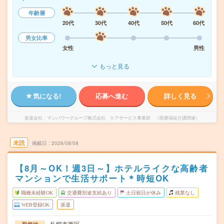
年齢層
20代
30代
40代
50代
60代
男女比率
女性
男性
もっと見る
気になる!
応募へ進む
詳しく見る
派遣会社
マンパワーグループ株式会社 ケアサービス事業部 （医療福祉介護関連）
未読
掲載日
2026/08/08
【8月～OK！週3日～】ホテルライクな高齢者
マンションで生活サポート＊時短OK
職種未経験OK
交通費別途支給あり
土日祝日が休み
残業なし
WEB登録OK
派遣
札幌市西区