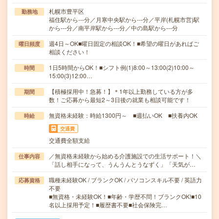
札幌市豊平区
勤務地
福住駅から---分／月寒中央駅から---分／平岸(札幌市営)駅
から---分／南平岸駅から---分／中の島駅から---分
週4日～OK■曜日固定の相談OK！■希望の曜日があればご
曜日頻度
相談ください！
1日5時間からOK！■シフト例(1)8:00～13:00(2)10:00～
時間
15:00(3)12:00…
【積極採用中！急募！】＊1年以上勤務している方が多
期間
数！ご応募から最短2～3日後の就業も相談可能です！
無資格未経験：時給1300円～ ■週払いOK ■扶養内OK
時給
交通費
交通費全額支給
／無資格未経験から始める介護施設での生活サポート！＼
仕事内容
「話し相手になって、うんうんとうなずく」「天気が…
職種未経験OK / ブランクOK / パソコンスキル不要 / 英語力
応募資格
不要
■無資格・未経験OK！■年齢・学歴不問！ブランクOK!■10
名以上採用予定！■履歴書不要■社会保険完…