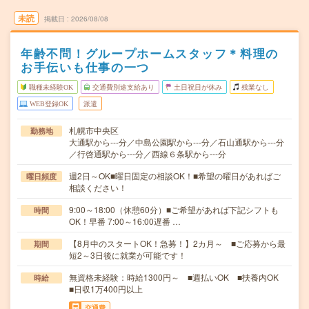
未読
掲載日
2026/08/08
年齢不問！グループホームスタッフ＊料理の
お手伝いも仕事の一つ
職種未経験OK
交通費別途支給あり
土日祝日が休み
残業なし
WEB登録OK
派遣
札幌市中央区
勤務地
大通駅から---分／中島公園駅から---分／石山通駅から---分
／行啓通駅から---分／西線６条駅から---分
週2日～OK■曜日固定の相談OK！■希望の曜日があればご
曜日頻度
相談ください！
9:00～18:00（休憩60分）■ご希望があれば下記シフトも
時間
OK！早番 7:00～16:00遅番 …
【8月中のスタートOK！急募！】2カ月～ ■ご応募から最
期間
短2～3日後に就業が可能です！
無資格未経験：時給1300円～ ■週払いOK ■扶養内OK
時給
■日収1万400円以上
交通費