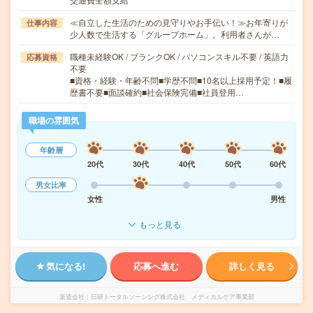
≪自立した生活のための見守りやお手伝い！≫お年寄りが
仕事内容
少人数で生活する「グループホーム」。利用者さんが…
職種未経験OK / ブランクOK / パソコンスキル不要 / 英語力
応募資格
不要
■資格・経験・年齢不問■学歴不問■10名以上採用予定！■履
歴書不要■面談確約■社会保険完備■社員登用…
職場の雰囲気
年齢層
20代
30代
40代
50代
60代
男女比率
女性
男性
もっと見る
気になる!
応募へ進む
詳しく見る
派遣会社
日研トータルソーシング株式会社 メディカルケア事業部