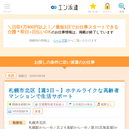
メニュー
気になる!
ログイン
検索
＼日収1万800円以上！／最短3日でお仕事スタートできる
介護＊即日×日払いOK
のお仕事情報は、掲載が終了しています
掲載時の情報は、
ページ下部
からご覧いただけます。
お探しの条件に近い派遣のお仕事
未読
掲載日
2026/08/08
札幌市北区【週3日～】ホテルライクな高齢者
マンションで生活サポート
職種未経験OK
交通費別途支給あり
土日祝日が休み
残業なし
WEB登録OK
派遣
札幌市北区
勤務地
札幌駅から---分／北２４条駅から---分／新川(北海道)駅か