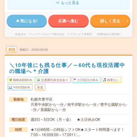
もっと見る
気になる!
応募へ進む
詳しく見る
派遣会社
マンパワーグループ株式会社 ケアサービス事業部 （医療福祉介護関連）
未読
掲載日
2026/08/08
＼10年後にも残る仕事／～60代も現役活躍中
の職場へ＊介護
職種未経験OK
交通費別途支給あり
土日祝日が休み
残業なし
WEB登録OK
派遣
札幌市豊平区
勤務地
月寒中央駅から---分／南平岸駅から---分／豊平公園駅から-
--分／美園駅から---分
週3日～5日OK（月～金） ★土日休みOK
曜日頻度
★1日4時間～の時短シフトOK★スタート時間選べます！
時間
7:00～16:009:00～17:0011:…