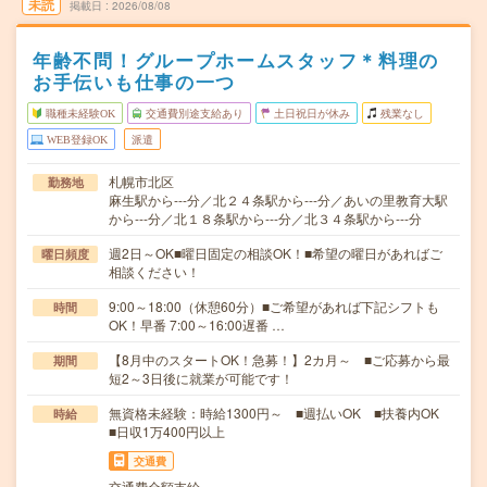
未読
掲載日
2026/08/08
年齢不問！グループホームスタッフ＊料理の
お手伝いも仕事の一つ
職種未経験OK
交通費別途支給あり
土日祝日が休み
残業なし
WEB登録OK
派遣
札幌市北区
勤務地
麻生駅から---分／北２４条駅から---分／あいの里教育大駅
から---分／北１８条駅から---分／北３４条駅から---分
週2日～OK■曜日固定の相談OK！■希望の曜日があればご
曜日頻度
相談ください！
9:00～18:00（休憩60分）■ご希望があれば下記シフトも
時間
OK！早番 7:00～16:00遅番 …
【8月中のスタートOK！急募！】2カ月～ ■ご応募から最
期間
短2～3日後に就業が可能です！
無資格未経験：時給1300円～ ■週払いOK ■扶養内OK
時給
■日収1万400円以上
交通費
交通費全額支給