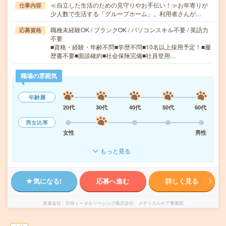
≪自立した生活のための見守りやお手伝い！≫お年寄りが
仕事内容
少人数で生活する「グループホーム」。利用者さんが…
職種未経験OK / ブランクOK / パソコンスキル不要 / 英語力
応募資格
不要
■資格・経験・年齢不問■学歴不問■10名以上採用予定！■履
歴書不要■面談確約■社会保険完備■社員登用…
職場の雰囲気
年齢層
20代
30代
40代
50代
60代
男女比率
女性
男性
もっと見る
気になる!
応募へ進む
詳しく見る
派遣会社
日研トータルソーシング株式会社 メディカルケア事業部