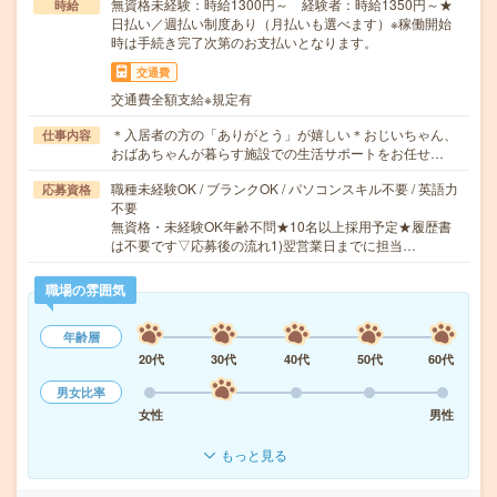
無資格未経験：時給1300円～ 経験者：時給1350円～★
時給
日払い／週払い制度あり（月払いも選べます）※稼働開始
時は手続き完了次第のお支払いとなります。
交通費
交通費全額支給※規定有
＊入居者の方の「ありがとう」が嬉しい＊おじいちゃん、
仕事内容
おばあちゃんが暮らす施設での生活サポートをお任せ…
職種未経験OK / ブランクOK / パソコンスキル不要 / 英語力
応募資格
不要
無資格・未経験OK年齢不問★10名以上採用予定★履歴書
は不要です▽応募後の流れ1)翌営業日までに担当…
職場の雰囲気
年齢層
20代
30代
40代
50代
60代
男女比率
女性
男性
もっと見る