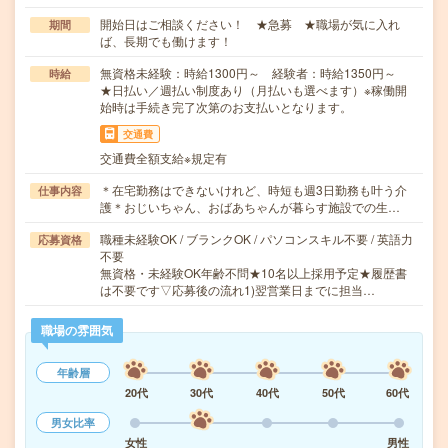
開始日はご相談ください！ ★急募 ★職場が気に入れ
期間
ば、長期でも働けます！
無資格未経験：時給1300円～ 経験者：時給1350円～
時給
★日払い／週払い制度あり（月払いも選べます）※稼働開
始時は手続き完了次第のお支払いとなります。
交通費
交通費全額支給※規定有
＊在宅勤務はできないけれど、時短も週3日勤務も叶う介
仕事内容
護＊おじいちゃん、おばあちゃんが暮らす施設での生…
職種未経験OK / ブランクOK / パソコンスキル不要 / 英語力
応募資格
不要
無資格・未経験OK年齢不問★10名以上採用予定★履歴書
は不要です▽応募後の流れ1)翌営業日までに担当…
職場の雰囲気
年齢層
20代
30代
40代
50代
60代
男女比率
女性
男性