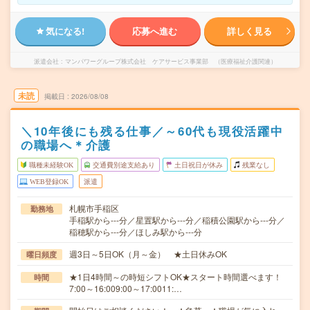
気になる!
応募へ進む
詳しく見る
派遣会社
マンパワーグループ株式会社 ケアサービス事業部 （医療福祉介護関連）
未読
掲載日
2026/08/08
＼10年後にも残る仕事／～60代も現役活躍中
の職場へ＊介護
職種未経験OK
交通費別途支給あり
土日祝日が休み
残業なし
WEB登録OK
派遣
札幌市手稲区
勤務地
手稲駅から---分／星置駅から---分／稲積公園駅から---分／
稲穂駅から---分／ほしみ駅から---分
週3日～5日OK（月～金） ★土日休みOK
曜日頻度
★1日4時間～の時短シフトOK★スタート時間選べます！
時間
7:00～16:009:00～17:0011:…