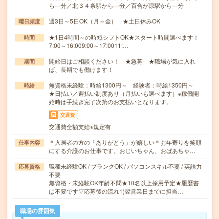
ら---分／北３４条駅から---分／百合が原駅から---分
週3日～5日OK（月～金） ★土日休みOK
曜日頻度
★1日4時間～の時短シフトOK★スタート時間選べます！
時間
7:00～16:009:00～17:0011:…
開始日はご相談ください！ ★急募 ★職場が気に入れ
期間
ば、長期でも働けます！
無資格未経験：時給1300円～ 経験者：時給1350円～
時給
★日払い／週払い制度あり（月払いも選べます）※稼働開
始時は手続き完了次第のお支払いとなります。
交通費
交通費全額支給※規定有
＊入居者の方の「ありがとう」が嬉しい＊お年寄りを笑顔
仕事内容
にする介護のお仕事です。おじいちゃん、おばあちゃ…
職種未経験OK / ブランクOK / パソコンスキル不要 / 英語力
応募資格
不要
無資格・未経験OK年齢不問★10名以上採用予定★履歴書
は不要です▽応募後の流れ1)翌営業日までに担当…
職場の雰囲気