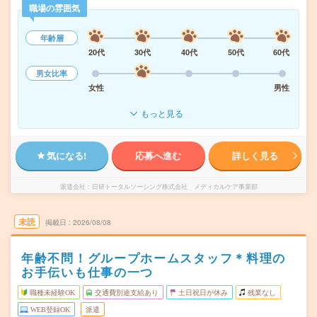
職場の雰囲気
年齢層
20代
30代
40代
50代
60代
男女比率
女性
男性
もっと見る
気になる!
応募へ進む
詳しく見る
派遣会社
日研トータルソーシング株式会社 メディカルケア事業部
未読
掲載日
2026/08/08
年齢不問！グループホームスタッフ＊料理の
お手伝いも仕事の一つ
職種未経験OK
交通費別途支給あり
土日祝日が休み
残業なし
WEB登録OK
派遣