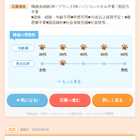
職種未経験OK / ブランクOK / パソコンスキル不要 / 英語力
応募資格
不要
■資格・経験・年齢不問■学歴不問■10名以上採用予定！■履
歴書不要■面談確約■社会保険完備■社員登用…
職場の雰囲気
年齢層
20代
30代
40代
50代
60代
男女比率
女性
男性
もっと見る
気になる!
応募へ進む
詳しく見る
派遣会社
日研トータルソーシング株式会社 メディカルケア事業部
未読
掲載日
2026/08/08