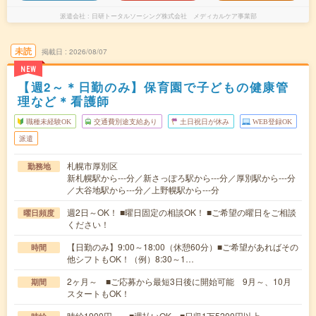
派遣会社
日研トータルソーシング株式会社 メディカルケア事業部
未読
掲載日
2026/08/07
NEW
【週2～＊日勤のみ】保育園で子どもの健康管
理など＊看護師
職種未経験OK
交通費別途支給あり
土日祝日が休み
WEB登録OK
派遣
札幌市厚別区
勤務地
新札幌駅から---分／新さっぽろ駅から---分／厚別駅から---分
／大谷地駅から---分／上野幌駅から---分
週2日～OK！ ■曜日固定の相談OK！ ■ご希望の曜日をご相談
曜日頻度
ください！
【日勤のみ】9:00～18:00（休憩60分）■ご希望があればその
時間
他シフトもOK！（例）8:30～1…
2ヶ月～ ■ご応募から最短3日後に開始可能 9月～、10月
期間
スタートもOK！
時給1900円～ ■週払いOK ■日収1万5200円以上