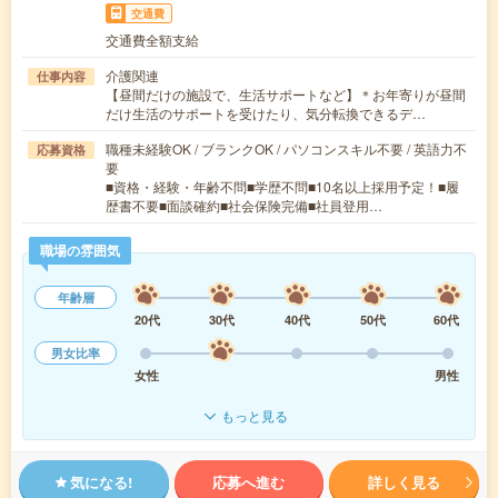
交通費
交通費全額支給
介護関連
仕事内容
【昼間だけの施設で、生活サポートなど】＊お年寄りが昼間
だけ生活のサポートを受けたり、気分転換できるデ…
職種未経験OK / ブランクOK / パソコンスキル不要 / 英語力不
応募資格
要
■資格・経験・年齢不問■学歴不問■10名以上採用予定！■履
歴書不要■面談確約■社会保険完備■社員登用…
職場の雰囲気
年齢層
20代
30代
40代
50代
60代
男女比率
女性
男性
もっと見る
気になる!
応募へ進む
詳しく見る