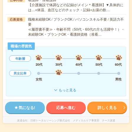
【介護施設で体調などの記録がメイン＊看護師】▼具体的に
は…○体温、血圧などのチェック・記録○お薬の飲…
職種未経験OK / ブランクOK / パソコンスキル不要 / 英語力不
応募資格
要
≪履歴書不要≫・年齢不問（50代・60代の方も活躍中！）・
未経験OK・ブランクOK・看護師資格（准看…
職場の雰囲気
年齢層
20代
30代
40代
50代
60代
男女比率
女性
男性
もっと見る
気になる!
応募へ進む
詳しく見る
派遣会社
日研トータルソーシング株式会社 メディカルケア事業部 ナース派遣