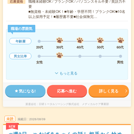
職種未経験OK / ブランクOK / パソコンスキル不要 / 英語力不
応募資格
要
■無資格・未経験OK！■年齢・学歴不問！ブランクOK!■10名
以上採用予定！■履歴書不要■社会保険完…
職場の雰囲気
年齢層
20代
30代
40代
50代
60代
男女比率
女性
男性
もっと見る
気になる!
応募へ進む
詳しく見る
派遣会社
日研トータルソーシング株式会社 メディカルケア事業部
未読
掲載日
2026/08/09
NEW