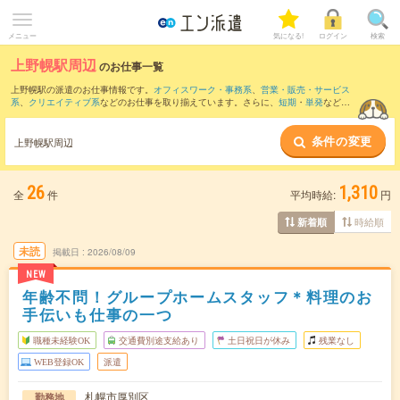
メニュー
気になる!
ログイン
検索
上野幌駅周辺
のお仕事一覧
上野幌駅の派遣のお仕事情報です。
オフィスワーク・事務系
、
営業・販売・サービス
系
、
クリエイティブ系
などのお仕事を取り揃えています。さらに、
短期
・
単発
などの
期間や、
職種未経験OK
などのこだわり条件で絞り込んでいただけます。
条件の変更
また、
福住駅
・
白石(函館本線)駅
・
白石(札幌市営)駅
・
大谷地駅
・
新さっぽろ駅
など近
上野幌駅周辺
隣駅のお仕事もご確認いただけます。
26
1,310
全
件
平均時給:
円
時給順
新着順
未読
掲載日
2026/08/09
NEW
年齢不問！グループホームスタッフ＊料理のお
手伝いも仕事の一つ
職種未経験OK
交通費別途支給あり
土日祝日が休み
残業なし
WEB登録OK
派遣
札幌市厚別区
勤務地