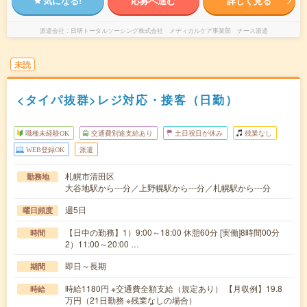
気になる!
応募へ進む
詳しく見る
派遣会社
日研トータルソーシング株式会社 メディカルケア事業部 ナース派遣
未読
<タイパ抜群>レジ対応・接客（日勤）
職種未経験OK
交通費別途支給あり
土日祝日が休み
残業なし
WEB登録OK
派遣
札幌市清田区
勤務地
大谷地駅から---分／上野幌駅から---分／札幌駅から---分
週5日
曜日頻度
【日中の勤務】1）9:00～18:00 休憩60分 [実働]8時間00分
時間
2）11:00～20:00 …
即日～長期
期間
時給1180円 ※交通費全額支給（規定あり） 【月収例】19.8
時給
万円（21日勤務 ※残業なしの場合）