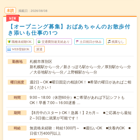
未読
掲載日
2026/08/08
NEW
【オープニング募集】おばあちゃんのお散歩付
き添いも仕事の1つ
職種未経験OK
交通費別途支給あり
土日祝日が休み
残業なし
WEB登録OK
派遣
札幌市厚別区
勤務地
新札幌駅から---分／新さっぽろ駅から---分／厚別駅から---分
／大谷地駅から---分／上野幌駅から---分
週2日～OK ■曜日固定の相談OK！ ■希望の曜日があればご相
曜日頻度
談ください！
9:00～18:00（休憩60分）■ご希望があれば下記シフトも
時間
OK！早番 7:00～16:00遅番 …
【8月中のスタートOK！急募！】2カ月～ ■ご応募から最短
期間
2～3日後に就業が可能です！
無資格未経験：時給1300円～ ■週払いOK ■扶養内OK ■
時給
日収1万400円以上