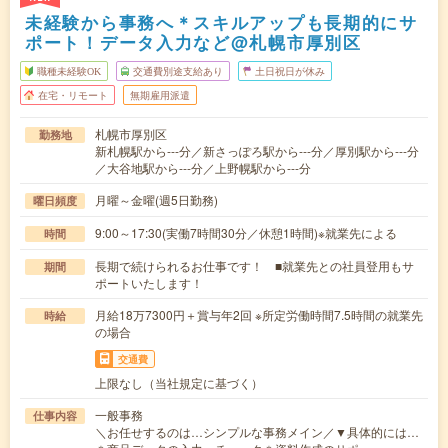
未経験から事務へ＊スキルアップも長期的にサ
ポート！データ入力など@札幌市厚別区
職種未経験OK
交通費別途支給あり
土日祝日が休み
在宅・リモート
無期雇用派遣
札幌市厚別区
勤務地
新札幌駅から---分／新さっぽろ駅から---分／厚別駅から---分
／大谷地駅から---分／上野幌駅から---分
月曜～金曜(週5日勤務)
曜日頻度
9:00～17:30(実働7時間30分／休憩1時間)※就業先による
時間
長期で続けられるお仕事です！ ■就業先との社員登用もサ
期間
ポートいたします！
月給18万7300円＋賞与年2回 ※所定労働時間7.5時間の就業先
時給
の場合
交通費
上限なし（当社規定に基づく）
一般事務
仕事内容
＼お任せするのは…シンプルな事務メイン／▼具体的には…