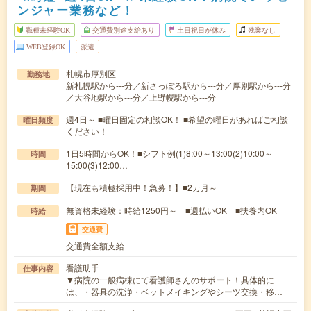
ンジャー業務など！
職種未経験OK
交通費別途支給あり
土日祝日が休み
残業なし
WEB登録OK
派遣
札幌市厚別区
勤務地
新札幌駅から---分／新さっぽろ駅から---分／厚別駅から---分
／大谷地駅から---分／上野幌駅から---分
週4日～ ■曜日固定の相談OK！ ■希望の曜日があればご相談
曜日頻度
ください！
1日5時間からOK！■シフト例(1)8:00～13:00(2)10:00～
時間
15:00(3)12:00…
【現在も積極採用中！急募！】■2カ月～
期間
無資格未経験：時給1250円～ ■週払いOK ■扶養内OK
時給
交通費
交通費全額支給
看護助手
仕事内容
▼病院の一般病棟にて看護師さんのサポート！具体的に
は、・器具の洗浄・ベットメイキングやシーツ交換・移…