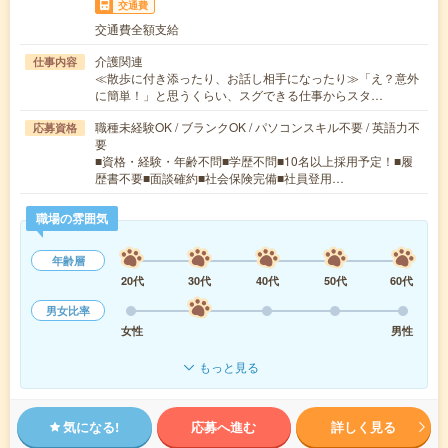
交通費
交通費全額支給
介護関連
仕事内容
≪散歩に付き添ったり、お話し相手になったり≫「え？意外
に簡単！」と思うくらい、スグできる仕事からスタ…
職種未経験OK / ブランクOK / パソコンスキル不要 / 英語力不
応募資格
要
■資格・経験・年齢不問■学歴不問■10名以上採用予定！■履
歴書不要■面談確約■社会保険完備■社員登用…
職場の雰囲気
年齢層
20代
30代
40代
50代
60代
男女比率
女性
男性
もっと見る
気になる!
応募へ進む
詳しく見る