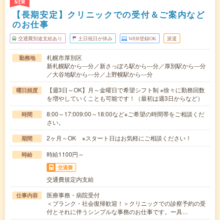
NEW
【長期安定】クリニックでの受付＆ご案内など
のお仕事
交通費別途支給あり
土日祝日が休み
WEB登録OK
派遣
札幌市厚別区
勤務地
新札幌駅から---分／新さっぽろ駅から---分／厚別駅から---分
／大谷地駅から---分／上野幌駅から---分
【週3日～OK】月～金曜日で希望シフト制 ※徐々に勤務回数
曜日頻度
を増やしていくことも可能です！（最初は週3日からなど）
8:00～17:009:00～18:00など※ご希望の時間帯をご相談くだ
時間
さい。
2ヶ月～OK ※スタート日はお気軽にご相談ください！
期間
時給1100円～
時給
交通費
交通費規定内支給
医療事務・病院受付
仕事内容
＜ブランク・社会復帰歓迎！＞クリニックでの診察予約の受
付とそれに伴うシンプルな事務のお仕事です。ー具…