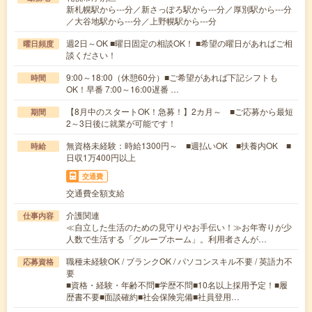
新札幌駅から---分／新さっぽろ駅から---分／厚別駅から---分
／大谷地駅から---分／上野幌駅から---分
週2日～OK ■曜日固定の相談OK！ ■希望の曜日があればご相
曜日頻度
談ください！
9:00～18:00（休憩60分）■ご希望があれば下記シフトも
時間
OK！早番 7:00～16:00遅番 …
【8月中のスタートOK！急募！】2カ月～ ■ご応募から最短
期間
2～3日後に就業が可能です！
無資格未経験：時給1300円～ ■週払いOK ■扶養内OK ■
時給
日収1万400円以上
交通費
交通費全額支給
介護関連
仕事内容
≪自立した生活のための見守りやお手伝い！≫お年寄りが少
人数で生活する「グループホーム」。利用者さんが…
職種未経験OK / ブランクOK / パソコンスキル不要 / 英語力不
応募資格
要
■資格・経験・年齢不問■学歴不問■10名以上採用予定！■履
歴書不要■面談確約■社会保険完備■社員登用…