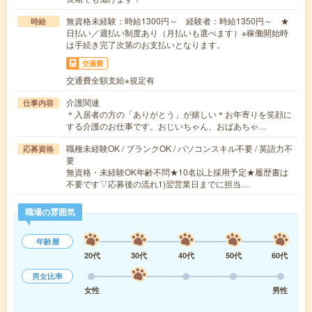
無資格未経験：時給1300円～ 経験者：時給1350円～ ★
時給
日払い／週払い制度あり（月払いも選べます）※稼働開始時
は手続き完了次第のお支払いとなります。
交通費
交通費全額支給※規定有
介護関連
仕事内容
＊入居者の方の「ありがとう」が嬉しい＊お年寄りを笑顔に
する介護のお仕事です。おじいちゃん、おばあちゃ…
職種未経験OK / ブランクOK / パソコンスキル不要 / 英語力不
応募資格
要
無資格・未経験OK年齢不問★10名以上採用予定★履歴書は
不要です▽応募後の流れ1)翌営業日までに担当…
職場の雰囲気
年齢層
20代
30代
40代
50代
60代
男女比率
女性
男性