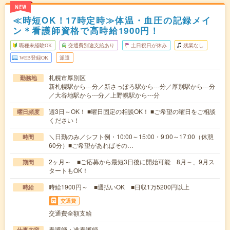
NEW
≪時短OK！17時定時≫体温・血圧の記録メイ
ン＊看護師資格で高時給1900円！
職種未経験OK
交通費別途支給あり
土日祝日が休み
残業なし
WEB登録OK
派遣
札幌市厚別区
勤務地
新札幌駅から---分／新さっぽろ駅から---分／厚別駅から---分
／大谷地駅から---分／上野幌駅から---分
週3日～OK！ ■曜日固定の相談OK！ ■ご希望の曜日をご相談
曜日頻度
ください！
＼日勤のみ／シフト例・10:00～15:00・9:00～17:00（休憩
時間
60分）■ご希望があればその…
2ヶ月～ ■ご応募から最短3日後に開始可能 8月～、9月ス
期間
タートもOK！
時給1900円～ ■週払いOK ■日収1万5200円以上
時給
交通費
交通費全額支給
看護師・准看護師
仕事内容