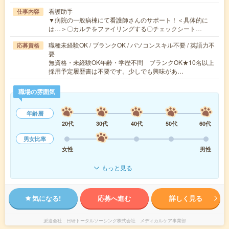
看護助手
仕事内容
▼病院の一般病棟にて看護師さんのサポート！＜具体的に
は…＞〇カルテをファイリングする〇チェックシート…
職種未経験OK / ブランクOK / パソコンスキル不要 / 英語力不
応募資格
要
無資格・未経験OK年齢・学歴不問 ブランクOK★10名以上
採用予定履歴書は不要です。少しでも興味があ…
職場の雰囲気
年齢層
20代
30代
40代
50代
60代
男女比率
女性
男性
もっと見る
気になる!
応募へ進む
詳しく見る
派遣会社
日研トータルソーシング株式会社 メディカルケア事業部