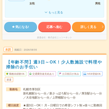
女性
男性
もっと見る
気になる!
応募へ進む
詳しく見る
派遣会社
株式会社ニッソーネット
未読
掲載日
2026/08/05
【年齢不問】週3日～OK！少人数施設で料理や
掃除のお手伝い
職種未経験OK
交通費別途支給あり
土日祝日が休み
WEB登録OK
派遣
札幌市厚別区
勤務地
新札幌駅から---分／新さっぽろ駅から---分／厚別駅から---分
／大谷地駅から---分／上野幌駅から---分
★週3日～OK！ 月～日曜日での希望シフト制 ※徐々に勤務回
曜日頻度