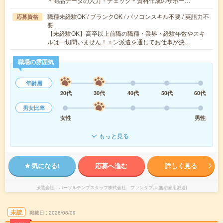
＊商品データの入力・チェック＊資料作成のサポー…
職種未経験OK / ブランクOK / パソコンスキル不要 / 英語力不
応募資格
要
【未経験OK】高卒以上前職の職種・業界・経験年数やスキ
ルは一切問いません！エン派遣を通じてお仕事が決…
職場の雰囲気
年齢層
20代
30代
40代
50代
60代
男女比率
女性
男性
もっと見る
気になる!
応募へ進む
詳しく見る
派遣会社
パーソルテンプスタッフ株式会社 ファンタブル(無期雇用派遣)
未読
掲載日
2026/08/09