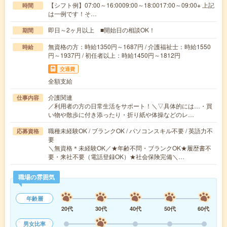
【シフト例】07:00～16:0009:00～18:0017:00～09:00※ 上記
時間
は一例です！そ…
即日～2ヶ月以上 ■開始日の相談OK！
期間
無資格の方：時給1350円～1687円 / 介護福祉士：時給1550
時給
円～1937円 / 初任者以上：時給1450円～1812円
交通費
全額支給
介護関連
仕事内容
／利用者の方の日常生活をサポート！＼▽具体的には…・買
い物や散歩に付き添ったり・折り紙や体操などのレ…
職種未経験OK / ブランクOK / パソコンスキル不要 / 英語力不
応募資格
要
＼無資格＊未経験OK／★年齢不問・ブランクOK★履歴書不
要・来社不要（電話登録OK）★社会保険完備＼…
職場の雰囲気
年齢層
20代
30代
40代
50代
60代
男女比率