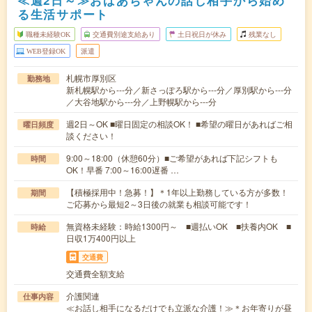
≪週2日～≫おばあちゃんの話し相手から始め
る生活サポート
職種未経験OK
交通費別途支給あり
土日祝日が休み
残業なし
WEB登録OK
派遣
札幌市厚別区
勤務地
新札幌駅から---分／新さっぽろ駅から---分／厚別駅から---分
／大谷地駅から---分／上野幌駅から---分
週2日～OK ■曜日固定の相談OK！ ■希望の曜日があればご相
曜日頻度
談ください！
9:00～18:00（休憩60分）■ご希望があれば下記シフトも
時間
OK！早番 7:00～16:00遅番 …
【積極採用中！急募！】＊1年以上勤務している方が多数！
期間
ご応募から最短2～3日後の就業も相談可能です！
無資格未経験：時給1300円～ ■週払いOK ■扶養内OK ■
時給
日収1万400円以上
交通費
交通費全額支給
介護関連
仕事内容
≪お話し相手になるだけでも立派な介護！≫＊お年寄りが昼