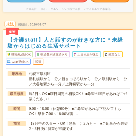
派遣会社
日研トータルソーシング株式会社 メディカルケア事業部
未読
掲載日
2026/08/07
NEW
【介護staff】人と話すのが好きな方に＊未経
験からはじめる生活サポート
職種未経験OK
交通費別途支給あり
土日祝日が休み
残業なし
WEB登録OK
派遣
札幌市厚別区
勤務地
新札幌駅から---分／新さっぽろ駅から---分／厚別駅から---分
／大谷地駅から---分／上野幌駅から---分
週2日～OK ■曜日固定の相談OK！ ■希望の曜日があればご相
曜日頻度
談ください！
9:00～18:00（休憩60分）■ご希望があれば下記シフトも
時間
OK！早番 7:00～16:00遅番 …
【8月中のスタートOK！急募！】2カ月～ ■ご応募から最短
期間
2～3日後に就業が可能です！