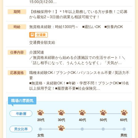
15:00(3)12:00…
【積極採用中！】＊1年以上勤務している方が多数！ご応募
期間
から最短2～3日後の就業も相談可能です！
無資格未経験：時給1300円～ ■週払いOK ■扶養内OK
時給
交通費
交通費全額支給
介護関連
仕事内容
／無資格未経験から始める介護施設での生活サポート！＼
「話し相手になって、うんうんとうなずく」「天気が…
職種未経験OK / ブランクOK / パソコンスキル不要 / 英語力不
応募資格
要
■無資格・未経験OK！■年齢・学歴不問！ブランクOK!■10名
以上採用予定！■履歴書不要■社会保険完…
職場の雰囲気
年齢層
20代
30代
40代
50代
60代
男女比率
女性
男性