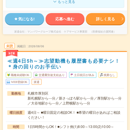
もっと見る
気になる!
応募へ進む
詳しく見る
派遣会社
マンパワーグループ株式会社 ケアサービス事業部 （医療福祉介護関連）
未読
掲載日
2026/08/06
NEW
≪週4日5h～≫志望動機も履歴書も必要ナシ！
＊身の回りのお手伝い
職種未経験OK
交通費別途支給あり
土日祝日が休み
残業なし
WEB登録OK
派遣
札幌市厚別区
勤務地
新札幌駅から---分／新さっぽろ駅から---分／厚別駅から---分
／大谷地駅から---分／上野幌駅から---分
週4日～ ■曜日固定の相談OK！ ■希望の曜日があればご相談
曜日頻度
ください！
1日5時間からOK！■シフト例(1)8:00～13:00(2)10:00～
時間