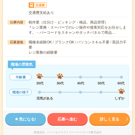
交通費
交通費支給あり
軽作業（仕分け・ピッキング・検品、商品管理）
仕事内容
＊レジ業務・スーパーでのレジ操作や接客対応をお任せしま
す。・バーコードをスキャンやタッチパネルで商品…
職種未経験OK / ブランクOK / パソコンスキル不要 / 英語力不
応募資格
要
レジ業務の経験要
職場の雰囲気
年齢層
20代
30代
40代
50代
60代
職場の様子
活気がある
しずか
気になる!
応募へ進む
詳しく見る
派遣会社
パーソルファクトリーパートナーズ株式会社