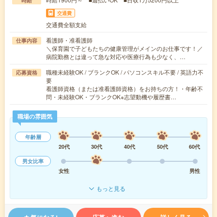
時給
交通費
交通費全額支給
看護師・准看護師
仕事内容
＼保育園で子どもたちの健康管理がメインのお仕事です！／
病院勤務とは違って急な対応や医療行為も少なく、…
職種未経験OK / ブランクOK / パソコンスキル不要 / 英語力不
応募資格
要
看護師資格（または准看護師資格）をお持ちの方！・年齢不
問・未経験OK・ブランクOK※志望動機や履歴書…
職場の雰囲気
年齢層
20代
30代
40代
50代
60代
男女比率
女性
男性
もっと見る