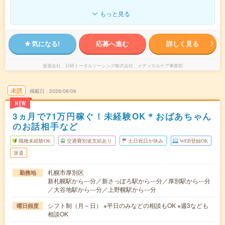
もっと見る
気になる!
応募へ進む
詳しく見る
派遣会社
日研トータルソーシング株式会社 メディカルケア事業部
未読
掲載日
2026/08/06
NEW
3ヵ月で71万円稼ぐ！未経験OK＊おばあちゃん
のお話相手など
職種未経験OK
交通費別途支給あり
土日祝日が休み
WEB登録OK
派遣
札幌市厚別区
勤務地
新札幌駅から---分／新さっぽろ駅から---分／厚別駅から---分
／大谷地駅から---分／上野幌駅から---分
シフト制（月～日） ※平日のみなどの相談もOK ※週3なども
曜日頻度
相談OK