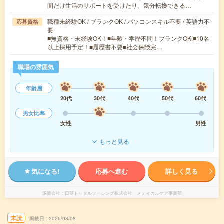
間だけ生活のサポートを受けたり、気分転換できる…
職種未経験OK / ブランクOK / パソコンスキル不要 / 英語力不
応募資格
要
■無資格・未経験OK！■年齢・学歴不問！ブランクOK!■10名
以上採用予定！■履歴書不要■社会保険完…
職場の雰囲気
年齢層
20代
30代
40代
50代
60代
男女比率
女性
男性
もっと見る
気になる!
応募へ進む
詳しく見る
派遣会社
日研トータルソーシング株式会社 メディカルケア事業部
未読
掲載日
2026/08/08