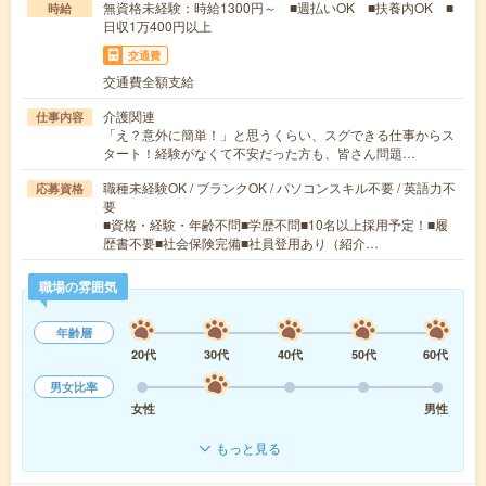
無資格未経験：時給1300円～ ■週払いOK ■扶養内OK ■
時給
日収1万400円以上
交通費
交通費全額支給
介護関連
仕事内容
「え？意外に簡単！」と思うくらい、スグできる仕事からス
タート！経験がなくて不安だった方も、皆さん問題…
職種未経験OK / ブランクOK / パソコンスキル不要 / 英語力不
応募資格
要
■資格・経験・年齢不問■学歴不問■10名以上採用予定！■履
歴書不要■社会保険完備■社員登用あり（紹介…
職場の雰囲気
年齢層
20代
30代
40代
50代
60代
男女比率
女性
男性
もっと見る