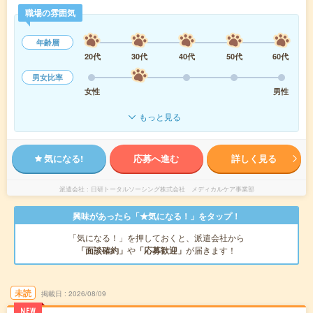
職場の雰囲気
年齢層
20代
30代
40代
50代
60代
男女比率
女性
男性
もっと見る
気になる!
応募へ進む
詳しく見る
派遣会社
日研トータルソーシング株式会社 メディカルケア事業部
興味があったら「★気になる！」をタップ！
「気になる！」を押しておくと、派遣会社から
「面談確約」
や
「応募歓迎」
が届きます！
未読
掲載日
2026/08/09
NEW