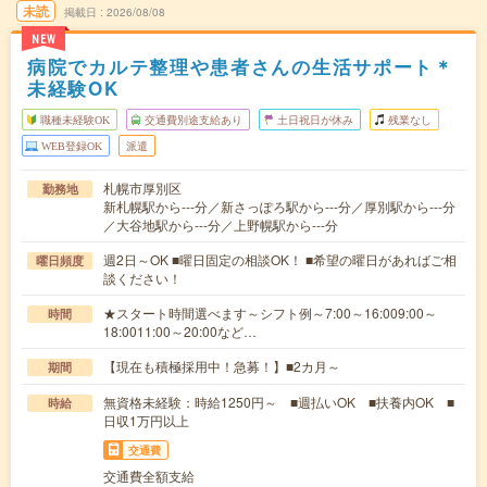
未読
掲載日
2026/08/08
NEW
病院でカルテ整理や患者さんの生活サポート＊
未経験OK
職種未経験OK
交通費別途支給あり
土日祝日が休み
残業なし
WEB登録OK
派遣
札幌市厚別区
勤務地
新札幌駅から---分／新さっぽろ駅から---分／厚別駅から---分
／大谷地駅から---分／上野幌駅から---分
週2日～OK ■曜日固定の相談OK！ ■希望の曜日があればご相
曜日頻度
談ください！
★スタート時間選べます～シフト例～7:00～16:009:00～
時間
18:0011:00～20:00など…
【現在も積極採用中！急募！】■2カ月～
期間
無資格未経験：時給1250円～ ■週払いOK ■扶養内OK ■
時給
日収1万円以上
交通費
交通費全額支給