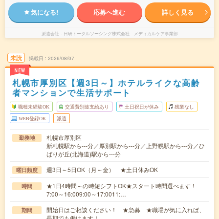
気になる!
応募へ進む
詳しく見る
派遣会社
日研トータルソーシング株式会社 メディカルケア事業部
未読
掲載日
2026/08/07
NEW
札幌市厚別区【週3日～】ホテルライクな高齢
者マンションで生活サポート
職種未経験OK
交通費別途支給あり
土日祝日が休み
残業なし
WEB登録OK
派遣
札幌市厚別区
勤務地
新札幌駅から---分／厚別駅から---分／上野幌駅から---分／ひ
ばりが丘(北海道)駅から---分
週3日～5日OK（月～金） ★土日休みOK
曜日頻度
★1日4時間～の時短シフトOK★スタート時間選べます！
時間
7:00～16:009:00～17:0011:…
開始日はご相談ください！ ★急募 ★職場が気に入れば、
期間
長期でも働けます！