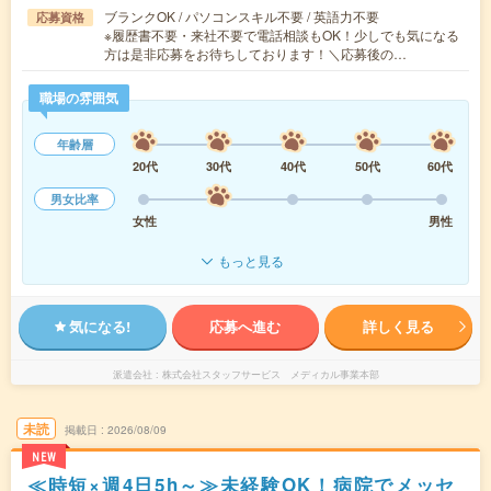
ブランクOK / パソコンスキル不要 / 英語力不要
応募資格
※履歴書不要・来社不要で電話相談もOK！少しでも気になる
方は是非応募をお待ちしております！＼応募後の…
職場の雰囲気
年齢層
20代
30代
40代
50代
60代
男女比率
女性
男性
もっと見る
気になる!
応募へ進む
詳しく見る
派遣会社
株式会社スタッフサービス メディカル事業本部
未読
掲載日
2026/08/09
NEW
≪時短×週4日5h～≫未経験OK！病院でメッセ