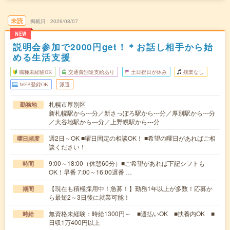
未読
掲載日
2026/08/07
NEW
説明会参加で2000円get！＊お話し相手から始
める生活支援
職種未経験OK
交通費別途支給あり
土日祝日が休み
残業なし
WEB登録OK
派遣
札幌市厚別区
勤務地
新札幌駅から---分／新さっぽろ駅から---分／厚別駅から---分
／大谷地駅から---分／上野幌駅から---分
週2日～OK ■曜日固定の相談OK！ ■希望の曜日があればご相
曜日頻度
談ください！
9:00～18:00（休憩60分）■ご希望があれば下記シフトも
時間
OK！早番 7:00～16:00遅番 …
【現在も積極採用中！急募！】勤務1年以上が多数！応募か
期間
ら最短2～3日後に就業可能！
無資格未経験：時給1300円～ ■週払いOK ■扶養内OK ■
時給
日収1万400円以上