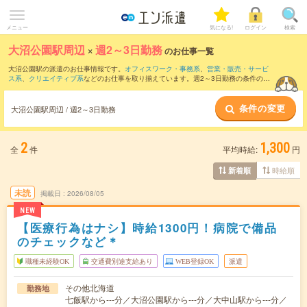
メニュー
気になる!
ログイン
検索
大沼公園駅周辺
×
週2～3日勤務
のお仕事一覧
大沼公園駅の派遣のお仕事情報です。
オフィスワーク・事務系
、
営業・販売・サービ
ス系
、
クリエイティブ系
などのお仕事を取り揃えています。週2～3日勤務の条件の他
に、
交通費別途支給あり
、
職種未経験OK
、
友だちと一緒の応募OK
などのこだわり条
件も取り揃えています。
条件の変更
大沼公園駅周辺 / 週2～3日勤務
2
1,300
全
件
平均時給:
円
時給順
新着順
未読
掲載日
2026/08/05
NEW
【医療行為はナシ】時給1300円！病院で備品
のチェックなど＊
職種未経験OK
交通費別途支給あり
WEB登録OK
派遣
その他北海道
勤務地
七飯駅から---分／大沼公園駅から---分／大中山駅から---分／