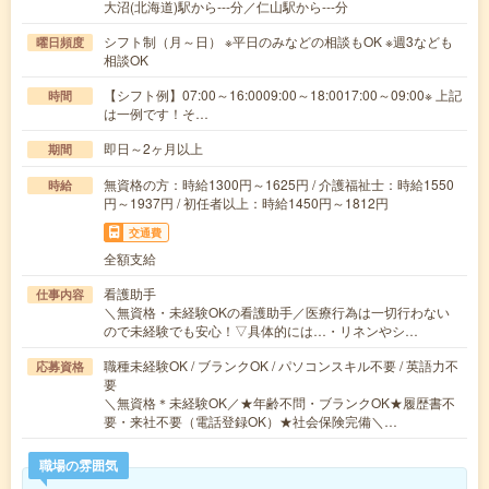
大沼(北海道)駅から---分／仁山駅から---分
シフト制（月～日） ※平日のみなどの相談もOK ※週3なども
曜日頻度
相談OK
【シフト例】07:00～16:0009:00～18:0017:00～09:00※ 上記
時間
は一例です！そ…
即日～2ヶ月以上
期間
無資格の方：時給1300円～1625円 / 介護福祉士：時給1550
時給
円～1937円 / 初任者以上：時給1450円～1812円
交通費
全額支給
看護助手
仕事内容
＼無資格・未経験OKの看護助手／医療行為は一切行わない
ので未経験でも安心！▽具体的には…・リネンやシ…
職種未経験OK / ブランクOK / パソコンスキル不要 / 英語力不
応募資格
要
＼無資格＊未経験OK／★年齢不問・ブランクOK★履歴書不
要・来社不要（電話登録OK）★社会保険完備＼…
職場の雰囲気