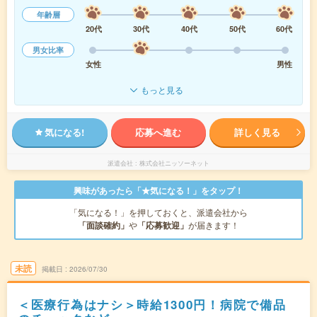
年齢層
20代
30代
40代
50代
60代
男女比率
女性
男性
もっと見る
気になる!
応募へ進む
詳しく見る
派遣会社
株式会社ニッソーネット
興味があったら「★気になる！」をタップ！
「気になる！」を押しておくと、派遣会社から
「面談確約」
や
「応募歓迎」
が届きます！
未読
掲載日
2026/07/30
＜医療行為はナシ＞時給1300円！病院で備品