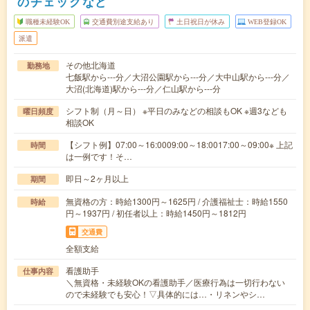
のチェックなど
職種未経験OK
交通費別途支給あり
土日祝日が休み
WEB登録OK
派遣
その他北海道
勤務地
七飯駅から---分／大沼公園駅から---分／大中山駅から---分／
大沼(北海道)駅から---分／仁山駅から---分
シフト制（月～日） ※平日のみなどの相談もOK ※週3なども
曜日頻度
相談OK
【シフト例】07:00～16:0009:00～18:0017:00～09:00※ 上記
時間
は一例です！そ…
即日～2ヶ月以上
期間
無資格の方：時給1300円～1625円 / 介護福祉士：時給1550
時給
円～1937円 / 初任者以上：時給1450円～1812円
交通費
全額支給
看護助手
仕事内容
＼無資格・未経験OKの看護助手／医療行為は一切行わない
ので未経験でも安心！▽具体的には…・リネンやシ…