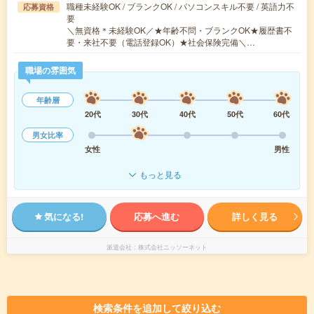
職種未経験OK / ブランクOK / パソコンスキル不要 / 英語力不
応募資格
要
＼無資格＊未経験OK／★年齢不問・ブランクOK★履歴書不
要・来社不要（電話登録OK）★社会保険完備＼…
職場の雰囲気
年齢層
20代
30代
40代
50代
60代
男女比率
女性
男性
もっと見る
気になる!
応募へ進む
詳しく見る
派遣会社
株式会社ニッソーネット
検索条件を追加して絞り込む