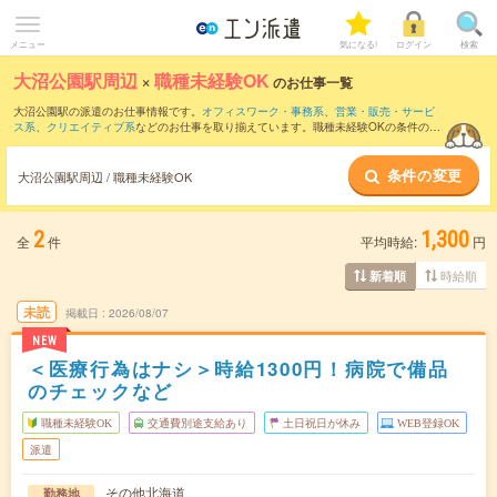
メニュー
気になる!
ログイン
検索
大沼公園駅周辺
×
職種未経験OK
のお仕事一覧
大沼公園駅の派遣のお仕事情報です。
オフィスワーク・事務系
、
営業・販売・サービ
ス系
、
クリエイティブ系
などのお仕事を取り揃えています。職種未経験OKの条件の他
に、
交通費別途支給あり
、
友だちと一緒の応募OK
、
週4日勤務
などのこだわり条件も
取り揃えています。
条件の変更
大沼公園駅周辺 / 職種未経験OK
2
1,300
全
件
平均時給:
円
時給順
新着順
未読
掲載日
2026/08/07
NEW
＜医療行為はナシ＞時給1300円！病院で備品
のチェックなど
職種未経験OK
交通費別途支給あり
土日祝日が休み
WEB登録OK
派遣
その他北海道
勤務地