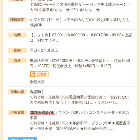
七飯駅から---分／大沼公園駅から---分／大中山駅から---分／
大沼(北海道)駅から---分／仁山駅から---分
シフト制（月～日） ※平日のみなどの相談もOK ※週3なども
曜日頻度
相談OK
【シフト例】07:00～16:0009:00～18:0017:00～09:00※ 上記
時間
は一例です！そ…
即日～2ヶ月以上
期間
無資格の方：時給1300円～1625円 / 介護福祉士：時給1550
時給
円～1937円 / 初任者以上：時給1450円～1812円
交通費
全額支給
看護助手
仕事内容
＼無資格・未経験OKの看護助手／医療行為は一切行わない
ので未経験でも安心！▽具体的には…・リネンやシ…
/ ブランクOK / パソコンスキル不要 / 英語力
職種未経験OK
応募資格
不要
＼無資格＊未経験OK／★年齢不問・ブランクOK★履歴書不
要・来社不要（電話登録OK）★社会保険完備＼…