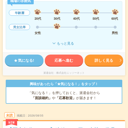
職場の雰囲気
年齢層
20代
30代
40代
50代
60代
男女比率
女性
男性
もっと見る
気になる!
応募へ進む
詳しく見る
派遣会社
株式会社ニッソーネット
興味があったら「★気になる！」をタップ！
「気になる！」を押しておくと、派遣会社から
「面談確約」
や
「応募歓迎」
が届きます！
未読
掲載日
2026/08/05
NEW