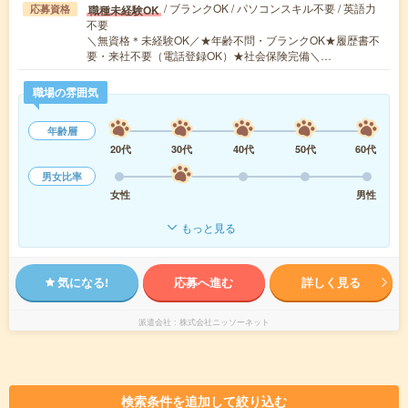
/ ブランクOK / パソコンスキル不要 / 英語力
職種未経験OK
応募資格
不要
＼無資格＊未経験OK／★年齢不問・ブランクOK★履歴書不
要・来社不要（電話登録OK）★社会保険完備＼…
職場の雰囲気
年齢層
20代
30代
40代
50代
60代
男女比率
女性
男性
もっと見る
気になる!
応募へ進む
詳しく見る
派遣会社
株式会社ニッソーネット
検索条件を追加して絞り込む