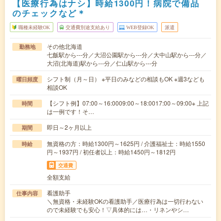
【医療行為はナシ】時給1300円！病院で備品
のチェックなど＊
職種未経験OK
交通費別途支給あり
WEB登録OK
派遣
その他北海道
勤務地
七飯駅から---分／大沼公園駅から---分／大中山駅から---分／
大沼(北海道)駅から---分／仁山駅から---分
シフト制（月～日） ※平日のみなどの相談もOK ※週3なども
曜日頻度
相談OK
【シフト例】07:00～16:0009:00～18:0017:00～09:00※ 上記
時間
は一例です！そ…
即日～2ヶ月以上
期間
無資格の方：時給1300円～1625円 / 介護福祉士：時給1550
時給
円～1937円 / 初任者以上：時給1450円～1812円
交通費
全額支給
看護助手
仕事内容
＼無資格・未経験OKの看護助手／医療行為は一切行わない
ので未経験でも安心！▽具体的には…・リネンやシ…