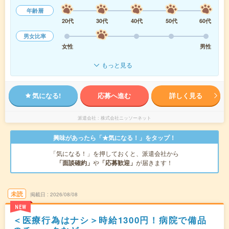
年齢層
20代
30代
40代
50代
60代
男女比率
女性
男性
もっと見る
気になる!
応募へ進む
詳しく見る
派遣会社
株式会社ニッソーネット
興味があったら「★気になる！」をタップ！
「気になる！」を押しておくと、派遣会社から
「面談確約」
や
「応募歓迎」
が届きます！
未読
掲載日
2026/08/08
NEW
＜医療行為はナシ＞時給1300円！病院で備品