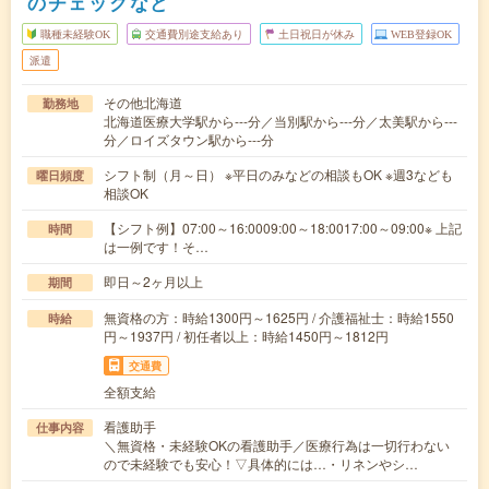
のチェックなど
職種未経験OK
交通費別途支給あり
土日祝日が休み
WEB登録OK
派遣
その他北海道
勤務地
北海道医療大学駅から---分／当別駅から---分／太美駅から---
分／ロイズタウン駅から---分
シフト制（月～日） ※平日のみなどの相談もOK ※週3なども
曜日頻度
相談OK
【シフト例】07:00～16:0009:00～18:0017:00～09:00※ 上記
時間
は一例です！そ…
即日～2ヶ月以上
期間
無資格の方：時給1300円～1625円 / 介護福祉士：時給1550
時給
円～1937円 / 初任者以上：時給1450円～1812円
交通費
全額支給
看護助手
仕事内容
＼無資格・未経験OKの看護助手／医療行為は一切行わない
ので未経験でも安心！▽具体的には…・リネンやシ…