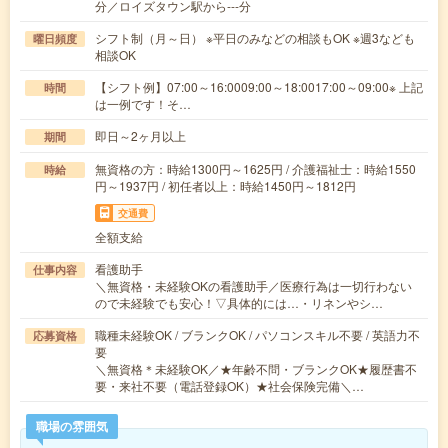
分／ロイズタウン駅から---分
シフト制（月～日） ※平日のみなどの相談もOK ※週3なども
曜日頻度
相談OK
【シフト例】07:00～16:0009:00～18:0017:00～09:00※ 上記
時間
は一例です！そ…
即日～2ヶ月以上
期間
無資格の方：時給1300円～1625円 / 介護福祉士：時給1550
時給
円～1937円 / 初任者以上：時給1450円～1812円
交通費
全額支給
看護助手
仕事内容
＼無資格・未経験OKの看護助手／医療行為は一切行わない
ので未経験でも安心！▽具体的には…・リネンやシ…
職種未経験OK / ブランクOK / パソコンスキル不要 / 英語力不
応募資格
要
＼無資格＊未経験OK／★年齢不問・ブランクOK★履歴書不
要・来社不要（電話登録OK）★社会保険完備＼…
職場の雰囲気