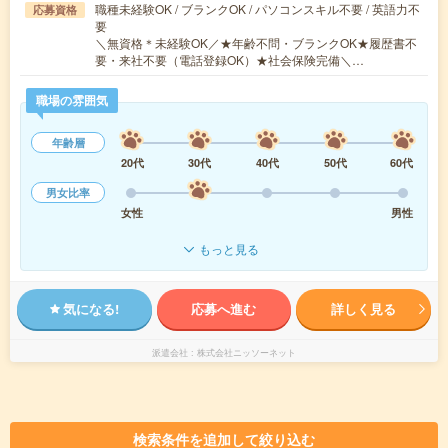
職種未経験OK / ブランクOK / パソコンスキル不要 / 英語力不
応募資格
要
＼無資格＊未経験OK／★年齢不問・ブランクOK★履歴書不
要・来社不要（電話登録OK）★社会保険完備＼…
職場の雰囲気
年齢層
20代
30代
40代
50代
60代
男女比率
女性
男性
もっと見る
気になる!
応募へ進む
詳しく見る
派遣会社
株式会社ニッソーネット
検索条件を追加して絞り込む