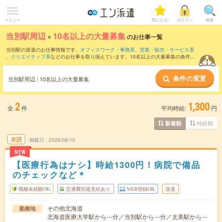
メニュー
気になる!
ログイン
検索
当別駅周辺
×
10名以上の大量募集
のお仕事一覧
当別駅の派遣のお仕事情報です。
オフィスワーク・事務系
、
営業・販売・サービス系
、
クリエイティブ系
などのお仕事を取り揃えています。10名以上の大量募集の条件の
他に、
交通費別途支給あり
、
職種未経験OK
、
友だちと一緒の応募OK
などのこだわり
条件も取り揃えています。
条件の変更
当別駅周辺 / 10名以上の大量募集
2
1,300
全
件
平均時給:
円
時給順
新着順
未読
掲載日
2026/08/10
NEW
【医療行為はナシ】時給1300円！病院で備品
のチェックなど＊
職種未経験OK
交通費別途支給あり
WEB登録OK
派遣
その他北海道
勤務地
北海道医療大学駅から---分／当別駅から---分／太美駅から---