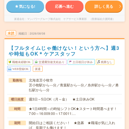
気になる!
応募へ進む
詳しく見る
派遣会社
マンパワーグループ株式会社 ケアサービス事業部 （医療福祉介護関連）
未読
掲載日
2026/08/08
【フルタイムじゃ働けない！という方へ】週3
や時短もOK＊ケアスタッフ
職種未経験OK
交通費別途支給あり
土日祝日が休み
残業なし
WEB登録OK
派遣
北海道苫小牧市
勤務地
苫小牧駅から---分／青葉駅から---分／糸井駅から---分／勇
払駅から---分
週3日～5日OK（月～金） ★土日休みOK
曜日頻度
★1日4時間～の時短シフトOK★スタート時間選べます！
時間
7:00～16:009:00～17:0011:…
開始日はご相談ください！ ★急募 ★職場が気に入れ
期間
ば、長期でも働けます！