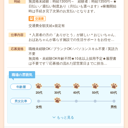
無資格未経験：時給1300円～ 経験者：時給1350円～★
時給
日払い／週払い制度あり（月払いも選べます）※稼働開始
時は手続き完了次第のお支払いとなります。
交通費
交通費全額支給※規定有
＊入居者の方の「ありがとう」が嬉しい＊おじいちゃん、
仕事内容
おばあちゃんが暮らす施設での生活サポートをお任せ…
職種未経験OK / ブランクOK / パソコンスキル不要 / 英語力
応募資格
不要
無資格・未経験OK年齢不問★10名以上採用予定★履歴書
は不要です▽応募後の流れ1)翌営業日までに担当…
職場の雰囲気
年齢層
20代
30代
40代
50代
60代
男女比率
女性
男性
もっと見る