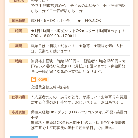
勤務地
琴似(札幌市営)駅から---分／宮の沢駅から---分／発寒南駅
から---分／二十四軒駅から---分
週3日～5日OK（月～金） ★土日休みOK
曜日頻度
★1日4時間～の時短シフトOK★スタート時間選べます！
時間
7:00～16:009:00～17:0011:…
開始日はご相談ください！ ★急募 ★職場が気に入れ
期間
ば、長期でも働けます！
無資格未経験：時給1300円～ 経験者：時給1350円～★
時給
日払い／週払い制度あり（月払いも選べます）※稼働開始
時は手続き完了次第のお支払いとなります。
交通費
交通費全額支給※規定有
＊入居者の方の「ありがとう」が嬉しい＊お年寄りを笑顔
仕事内容
にする介護のお仕事です。おじいちゃん、おばあちゃ…
職種未経験OK / ブランクOK / パソコンスキル不要 / 英語力
応募資格
不要
無資格・未経験OK年齢不問★10名以上採用予定★履歴書
は不要です▽応募後の流れ1)翌営業日までに担当…