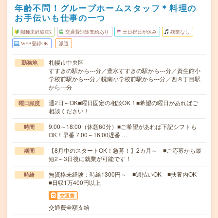
年齢不問！グループホームスタッフ＊料理の
お手伝いも仕事の一つ
職種未経験OK
交通費別途支給あり
土日祝日が休み
残業なし
WEB登録OK
派遣
札幌市中央区
勤務地
すすきの駅から---分／豊水すすきの駅から---分／資生館小
学校前駅から---分／幌南小学校前駅から---分／西８丁目駅
から---分
週2日～OK■曜日固定の相談OK！■希望の曜日があればご
曜日頻度
相談ください！
9:00～18:00（休憩60分）■ご希望があれば下記シフトも
時間
OK！早番 7:00～16:00遅番 …
【8月中のスタートOK！急募！】2カ月～ ■ご応募から最
期間
短2～3日後に就業が可能です！
無資格未経験：時給1300円～ ■週払いOK ■扶養内OK
時給
■日収1万400円以上
交通費
交通費全額支給