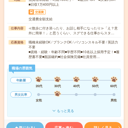
■日収1万400円以上
交通費
交通費全額支給
≪散歩に付き添ったり、お話し相手になったり≫「え？意
仕事内容
外に簡単！」と思うくらい、スグできる仕事からスタ…
職種未経験OK / ブランクOK / パソコンスキル不要 / 英語力
応募資格
不要
■資格・経験・年齢不問■学歴不問■10名以上採用予定！■履
歴書不要■面談確約■社会保険完備■社員登用…
職場の雰囲気
年齢層
20代
30代
40代
50代
60代
男女比率
女性
男性
もっと見る
気になる!
応募へ進む
詳しく見る