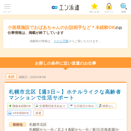
メニュー
気になる!
ログイン
検索
小規模施設でおばあちゃんのお話相手など＊未経験OK
のお
仕事情報は、掲載が終了しています
掲載時の情報は、
ページ下部
からご覧いただけます。
お探しの条件に近い派遣のお仕事
未読
掲載日
2026/08/08
札幌市北区【週3日～】ホテルライクな高齢者
マンションで生活サポート
職種未経験OK
交通費別途支給あり
土日祝日が休み
残業なし
WEB登録OK
派遣
札幌市北区
勤務地
札幌駅から---分／北２４条駅から---分／新川(北海道)駅か