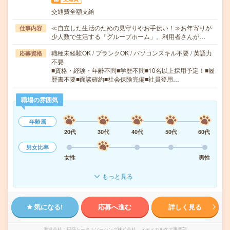
交通費全額支給
≪自立した生活のための見守りやお手伝い！≫お年寄りが
仕事内容
少人数で生活する「グループホーム」。利用者さんが…
職種未経験OK / ブランクOK / パソコンスキル不要 / 英語力
応募資格
不要
■資格・経験・年齢不問■学歴不問■10名以上採用予定！■履
歴書不要■面談確約■社会保険完備■社員登用…
職場の雰囲気
年齢層
20代
30代
40代
50代
60代
男女比率
女性
男性
もっと見る
気になる!
応募へ進む
詳しく見る
派遣会社
日研トータルソーシング株式会社 メディカルケア事業部