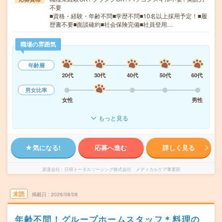
不要
■資格・経験・年齢不問■学歴不問■10名以上採用予定！■履
歴書不要■面談確約■社会保険完備■社員登用…
職場の雰囲気
年齢層
20代
30代
40代
50代
60代
男女比率
女性
男性
もっと見る
気になる!
応募へ進む
詳しく見る
派遣会社
日研トータルソーシング株式会社 メディカルケア事業部
未読
掲載日
2026/08/08
年齢不問！グループホームスタッフ＊料理の