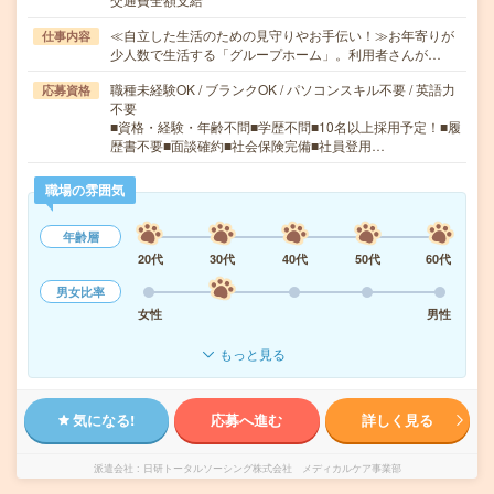
≪自立した生活のための見守りやお手伝い！≫お年寄りが
仕事内容
少人数で生活する「グループホーム」。利用者さんが…
職種未経験OK / ブランクOK / パソコンスキル不要 / 英語力
応募資格
不要
■資格・経験・年齢不問■学歴不問■10名以上採用予定！■履
歴書不要■面談確約■社会保険完備■社員登用…
職場の雰囲気
年齢層
20代
30代
40代
50代
60代
男女比率
女性
男性
もっと見る
気になる!
応募へ進む
詳しく見る
派遣会社
日研トータルソーシング株式会社 メディカルケア事業部