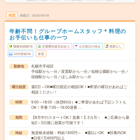
未読
掲載日
2026/08/08
年齢不問！グループホームスタッフ＊料理の
お手伝いも仕事の一つ
職種未経験OK
交通費別途支給あり
土日祝日が休み
残業なし
WEB登録OK
派遣
札幌市手稲区
勤務地
手稲駅から---分／星置駅から---分／稲積公園駅から---分／
稲穂駅から---分／ほしみ駅から---分
週2日～OK■曜日固定の相談OK！■希望の曜日があればご
曜日頻度
相談ください！
9:00～18:00（休憩60分）■ご希望があれば下記シフトも
時間
OK！早番 7:00～16:00遅番 …
【8月中のスタートOK！急募！】2カ月～ ■ご応募から最
期間
短2～3日後に就業が可能です！
無資格未経験：時給1300円～ ■週払いOK ■扶養内OK
時給
■日収1万400円以上