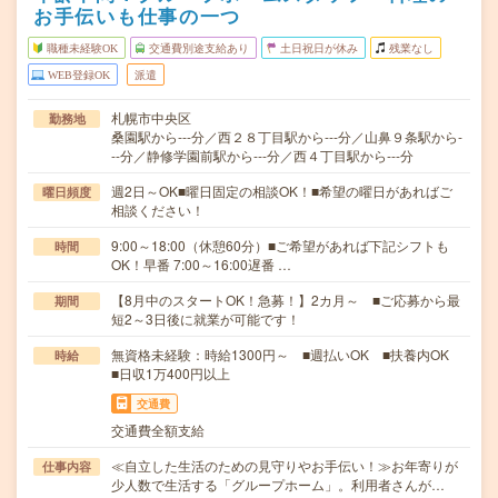
お手伝いも仕事の一つ
職種未経験OK
交通費別途支給あり
土日祝日が休み
残業なし
WEB登録OK
派遣
札幌市中央区
勤務地
桑園駅から---分／西２８丁目駅から---分／山鼻９条駅から-
--分／静修学園前駅から---分／西４丁目駅から---分
週2日～OK■曜日固定の相談OK！■希望の曜日があればご
曜日頻度
相談ください！
9:00～18:00（休憩60分）■ご希望があれば下記シフトも
時間
OK！早番 7:00～16:00遅番 …
【8月中のスタートOK！急募！】2カ月～ ■ご応募から最
期間
短2～3日後に就業が可能です！
無資格未経験：時給1300円～ ■週払いOK ■扶養内OK
時給
■日収1万400円以上
交通費
交通費全額支給
≪自立した生活のための見守りやお手伝い！≫お年寄りが
仕事内容
少人数で生活する「グループホーム」。利用者さんが…