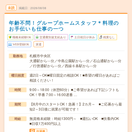
未読
掲載日
2026/08/08
年齢不問！グループホームスタッフ＊料理の
お手伝いも仕事の一つ
職種未経験OK
交通費別途支給あり
土日祝日が休み
残業なし
WEB登録OK
派遣
札幌市中央区
勤務地
大通駅から---分／中島公園駅から---分／石山通駅から---分
／行啓通駅から---分／西線６条駅から---分
週2日～OK■曜日固定の相談OK！■希望の曜日があればご
曜日頻度
相談ください！
9:00～18:00（休憩60分）■ご希望があれば下記シフトも
時間
OK！早番 7:00～16:00遅番 …
【8月中のスタートOK！急募！】2カ月～ ■ご応募から最
期間
短2～3日後に就業が可能です！
無資格未経験：時給1300円～ ■週払いOK ■扶養内OK
時給
■日収1万400円以上
交通費