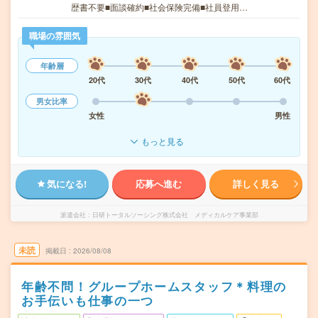
歴書不要■面談確約■社会保険完備■社員登用…
職場の雰囲気
年齢層
20代
30代
40代
50代
60代
男女比率
女性
男性
もっと見る
気になる!
応募へ進む
詳しく見る
派遣会社
日研トータルソーシング株式会社 メディカルケア事業部
未読
掲載日
2026/08/08
年齢不問！グループホームスタッフ＊料理の
お手伝いも仕事の一つ