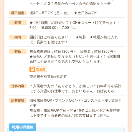
ら---分／北３４条駅から---分／百合が原駅から---分
週3日～5日OK（月～金） ★土日休みOK
曜日頻度
★1日4時間～の時短シフトOK★スタート時間選べます！
時間
7:00～16:009:00～17:0011:…
開始日はご相談ください！ ★急募 ★職場が気に入れ
期間
ば、長期でも働けます！
無資格未経験：時給1300円～ 経験者：時給1350円～
時給
★日払い／週払い制度あり（月払いも選べます）※稼働開
始時は手続き完了次第のお支払いとなります。
交通費
交通費全額支給※規定有
＊入居者の方の「ありがとう」が嬉しい＊お年寄りを笑顔
仕事内容
にする介護のお仕事です。おじいちゃん、おばあちゃ…
職種未経験OK / ブランクOK / パソコンスキル不要 / 英語力
応募資格
不要
無資格・未経験OK年齢不問★10名以上採用予定★履歴書
は不要です▽応募後の流れ1)翌営業日までに担当…
職場の雰囲気