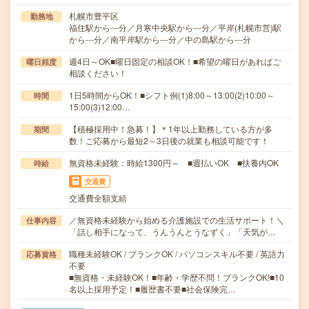
札幌市豊平区
勤務地
福住駅から---分／月寒中央駅から---分／平岸(札幌市営)駅
から---分／南平岸駅から---分／中の島駅から---分
週4日～OK■曜日固定の相談OK！■希望の曜日があればご
曜日頻度
相談ください！
1日5時間からOK！■シフト例(1)8:00～13:00(2)10:00～
時間
15:00(3)12:00…
【積極採用中！急募！】＊1年以上勤務している方が多
期間
数！ご応募から最短2～3日後の就業も相談可能です！
無資格未経験：時給1300円～ ■週払いOK ■扶養内OK
時給
交通費
交通費全額支給
／無資格未経験から始める介護施設での生活サポート！＼
仕事内容
「話し相手になって、うんうんとうなずく」「天気が…
職種未経験OK / ブランクOK / パソコンスキル不要 / 英語力
応募資格
不要
■無資格・未経験OK！■年齢・学歴不問！ブランクOK!■10
名以上採用予定！■履歴書不要■社会保険完…