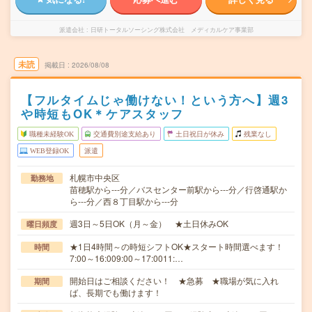
派遣会社
日研トータルソーシング株式会社 メディカルケア事業部
未読
掲載日
2026/08/08
【フルタイムじゃ働けない！という方へ】週3
や時短もOK＊ケアスタッフ
職種未経験OK
交通費別途支給あり
土日祝日が休み
残業なし
WEB登録OK
派遣
札幌市中央区
勤務地
苗穂駅から---分／バスセンター前駅から---分／行啓通駅か
ら---分／西８丁目駅から---分
週3日～5日OK（月～金） ★土日休みOK
曜日頻度
★1日4時間～の時短シフトOK★スタート時間選べます！
時間
7:00～16:009:00～17:0011:…
開始日はご相談ください！ ★急募 ★職場が気に入れ
期間
ば、長期でも働けます！