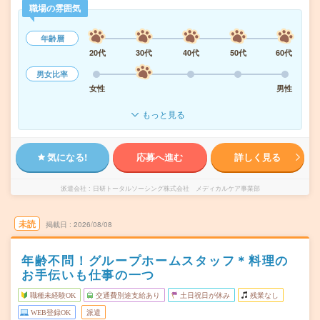
職場の雰囲気
年齢層
20代
30代
40代
50代
60代
男女比率
女性
男性
もっと見る
気になる!
応募へ進む
詳しく見る
派遣会社
日研トータルソーシング株式会社 メディカルケア事業部
未読
掲載日
2026/08/08
年齢不問！グループホームスタッフ＊料理の
お手伝いも仕事の一つ
職種未経験OK
交通費別途支給あり
土日祝日が休み
残業なし
WEB登録OK
派遣