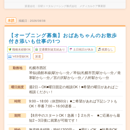
派遣会社
日研トータルソーシング株式会社 メディカルケア事業部
未読
掲載日
2026/08/08
【オープニング募集】おばあちゃんのお散歩
付き添いも仕事の1つ
職種未経験OK
交通費別途支給あり
土日祝日が休み
残業なし
WEB登録OK
派遣
札幌市西区
勤務地
琴似(函館本線)駅から---分／琴似(札幌市営)駅から---分／発
寒駅から---分／宮の沢駅から---分／八軒駅から---分
週2日～OK■曜日固定の相談OK！■希望の曜日があればご
曜日頻度
相談ください！
9:00～18:00（休憩60分）■ご希望があれば下記シフトも
時間
OK！早番 7:00～16:00遅番 …
【8月中のスタートOK！急募！】2カ月～ ■ご応募から最
期間
短2～3日後に就業が可能です！
無資格未経験：時給1300円～ ■週払いOK ■扶養内OK
時給