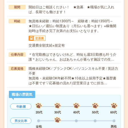
開始日はご相談ください！ ★急募 ★職場が気に入れ
期間
ば、長期でも働けます！
無資格未経験：時給1300円～ 経験者：時給1350円～
時給
★日払い／週払い制度あり（月払いも選べます）※稼働開
始時は手続き完了次第のお支払いとなります。
交通費
交通費全額支給※規定有
＊在宅勤務はできないけれど、時短も週3日勤務も叶う介
仕事内容
護＊おじいちゃん、おばあちゃんが暮らす施設での生…
職種未経験OK / ブランクOK / パソコンスキル不要 / 英語力
応募資格
不要
無資格・未経験OK年齢不問★10名以上採用予定★履歴書
は不要です▽応募後の流れ1)翌営業日までに担当…
職場の雰囲気
年齢層
20代
30代
40代
50代
60代
男女比率
女性
男性