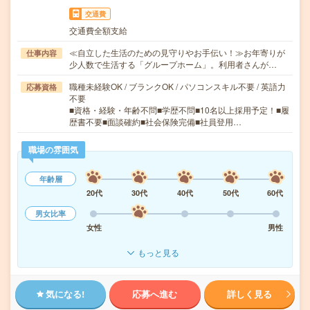
交通費
交通費全額支給
≪自立した生活のための見守りやお手伝い！≫お年寄りが
仕事内容
少人数で生活する「グループホーム」。利用者さんが…
職種未経験OK / ブランクOK / パソコンスキル不要 / 英語力
応募資格
不要
■資格・経験・年齢不問■学歴不問■10名以上採用予定！■履
歴書不要■面談確約■社会保険完備■社員登用…
職場の雰囲気
年齢層
20代
30代
40代
50代
60代
男女比率
女性
男性
もっと見る
気になる!
応募へ進む
詳しく見る