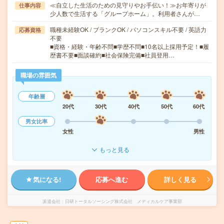
≪自立した生活のための見守りやお手伝い！≫お年寄りが
仕事内容
少人数で生活する「グループホーム」。利用者さんが…
職種未経験OK / ブランクOK / パソコンスキル不要 / 英語力
応募資格
不要
■資格・経験・年齢不問■学歴不問■10名以上採用予定！■履
歴書不要■面談確約■社会保険完備■社員登用…
職場の雰囲気
年齢層
20代
30代
40代
50代
60代
男女比率
女性
男性
もっと見る
気になる!
応募へ進む
詳しく見る
派遣会社
日研トータルソーシング株式会社 メディカルケア事業部