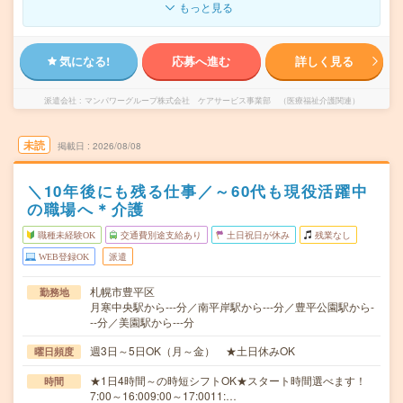
もっと見る
気になる!
応募へ進む
詳しく見る
派遣会社
マンパワーグループ株式会社 ケアサービス事業部 （医療福祉介護関連）
未読
掲載日
2026/08/08
＼10年後にも残る仕事／～60代も現役活躍中
の職場へ＊介護
職種未経験OK
交通費別途支給あり
土日祝日が休み
残業なし
WEB登録OK
派遣
札幌市豊平区
勤務地
月寒中央駅から---分／南平岸駅から---分／豊平公園駅から-
--分／美園駅から---分
週3日～5日OK（月～金） ★土日休みOK
曜日頻度
★1日4時間～の時短シフトOK★スタート時間選べます！
時間
7:00～16:009:00～17:0011:…