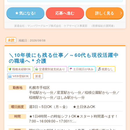
気になる!
応募へ進む
詳しく見る
派遣会社
マンパワーグループ株式会社 ケアサービス事業部 （医療福祉介護関連）
未読
掲載日
2026/08/08
＼10年後にも残る仕事／～60代も現役活躍中
の職場へ＊介護
職種未経験OK
交通費別途支給あり
土日祝日が休み
残業なし
WEB登録OK
派遣
札幌市手稲区
勤務地
手稲駅から---分／星置駅から---分／稲積公園駅から---分／
稲穂駅から---分／ほしみ駅から---分
週3日～5日OK（月～金） ★土日休みOK
曜日頻度
★1日4時間～の時短シフトOK★スタート時間選べます！
時間
7:00～16:009:00～17:0011:…