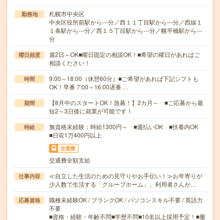
札幌市中央区
勤務地
中央区役所前駅から---分／西１１丁目駅から---分／西線１
１条駅から---分／西１５丁目駅から---分／幌平橋駅から---
分
週2日～OK■曜日固定の相談OK！■希望の曜日があればご
曜日頻度
相談ください！
9:00～18:00（休憩60分）■ご希望があれば下記シフトも
時間
OK！早番 7:00～16:00遅番 …
【8月中のスタートOK！急募！】2カ月～ ■ご応募から最
期間
短2～3日後に就業が可能です！
無資格未経験：時給1300円～ ■週払いOK ■扶養内OK
時給
■日収1万400円以上
交通費
交通費全額支給
≪自立した生活のための見守りやお手伝い！≫お年寄りが
仕事内容
少人数で生活する「グループホーム」。利用者さんが…
職種未経験OK / ブランクOK / パソコンスキル不要 / 英語力
応募資格
不要
■資格・経験・年齢不問■学歴不問■10名以上採用予定！■履