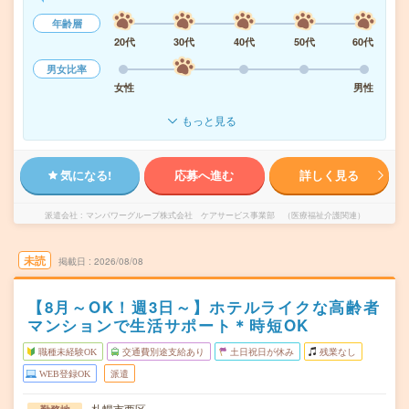
年齢層
20代
30代
40代
50代
60代
男女比率
女性
男性
もっと見る
気になる!
応募へ進む
詳しく見る
派遣会社
マンパワーグループ株式会社 ケアサービス事業部 （医療福祉介護関連）
未読
掲載日
2026/08/08
【8月～OK！週3日～】ホテルライクな高齢者
マンションで生活サポート＊時短OK
職種未経験OK
交通費別途支給あり
土日祝日が休み
残業なし
WEB登録OK
派遣
札幌市西区