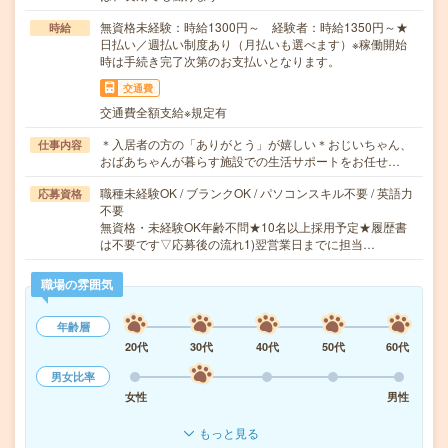
無資格未経験：時給1300円～ 経験者：時給1350円～★
時給
日払い／週払い制度あり（月払いも選べます）※稼働開始
時は手続き完了次第のお支払いとなります。
交通費
交通費全額支給※規定有
＊入居者の方の「ありがとう」が嬉しい＊おじいちゃん、
仕事内容
おばあちゃんが暮らす施設での生活サポートをお任せ…
職種未経験OK / ブランクOK / パソコンスキル不要 / 英語力
応募資格
不要
無資格・未経験OK年齢不問★10名以上採用予定★履歴書
は不要です▽応募後の流れ1)翌営業日までに担当…
職場の雰囲気
年齢層
20代
30代
40代
50代
60代
男女比率
女性
男性
もっと見る