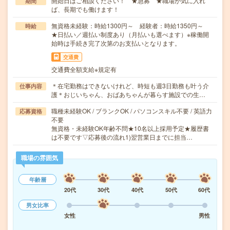
開始日はご相談ください！ ★急募 ★職場が気に入れ
期間
ば、長期でも働けます！
無資格未経験：時給1300円～ 経験者：時給1350円～
時給
★日払い／週払い制度あり（月払いも選べます）※稼働開
始時は手続き完了次第のお支払いとなります。
交通費
交通費全額支給※規定有
＊在宅勤務はできないけれど、時短も週3日勤務も叶う介
仕事内容
護＊おじいちゃん、おばあちゃんが暮らす施設での生…
職種未経験OK / ブランクOK / パソコンスキル不要 / 英語力
応募資格
不要
無資格・未経験OK年齢不問★10名以上採用予定★履歴書
は不要です▽応募後の流れ1)翌営業日までに担当…
職場の雰囲気
年齢層
20代
30代
40代
50代
60代
男女比率
女性
男性