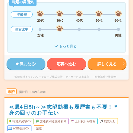
職場の雰囲気
年齢層
20代
30代
40代
50代
60代
男女比率
女性
男性
もっと見る
気になる!
応募へ進む
詳しく見る
派遣会社
マンパワーグループ株式会社 ケアサービス事業部 （医療福祉介護関連）
未読
掲載日
2026/08/08
≪週4日5h～≫志望動機も履歴書も不要！＊
身の回りのお手伝い
職種未経験OK
交通費別途支給あり
土日祝日が休み
残業なし
WEB登録OK
派遣