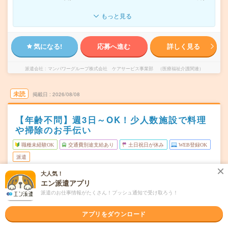
もっと見る
気になる!
応募へ進む
詳しく見る
派遣会社
マンパワーグループ株式会社 ケアサービス事業部 （医療福祉介護関連）
未読
掲載日
2026/08/08
【年齢不問】週3日～OK！少人数施設で料理
や掃除のお手伝い
職種未経験OK
交通費別途支給あり
土日祝日が休み
WEB登録OK
派遣
大人気！
北海道北広島市
勤務地
エン派遣アプリ
北広島駅から---分
派遣のお仕事情報がたくさん！プッシュ通知で受け取ろう！
★週3日～OK！月～日曜日での希望シフト制※徐々に勤務
曜日頻度
回数を増やしていくことも可能です！
アプリをダウンロード
★1日6時間～OK！【シフト例】7:00～13:009:00～
時間