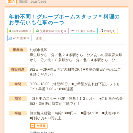
未読
掲載日
2026/08/08
年齢不問！グループホームスタッフ＊料理の
お手伝いも仕事の一つ
職種未経験OK
交通費別途支給あり
土日祝日が休み
残業なし
WEB登録OK
派遣
札幌市北区
勤務地
麻生駅から---分／北２４条駅から---分／あいの里教育大駅
から---分／北１８条駅から---分／北３４条駅から---分
週2日～OK■曜日固定の相談OK！■希望の曜日があればご
曜日頻度
相談ください！
9:00～18:00（休憩60分）■ご希望があれば下記シフトも
時間
OK！早番 7:00～16:00遅番 …
【8月中のスタートOK！急募！】2カ月～ ■ご応募から最
期間
短2～3日後に就業が可能です！
無資格未経験：時給1300円～ ■週払いOK ■扶養内OK
時給
■日収1万400円以上
交通費
交通費全額支給