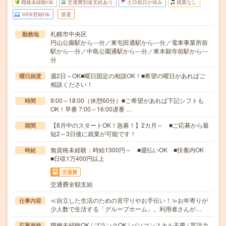
職種未経験OK
交通費別途支給あり
土日祝日が休み
残業なし
WEB登録OK
派遣
札幌市中央区
勤務地
円山公園駅から---分／東屯田通駅から---分／電車事業所前
駅から---分／中島公園通駅から---分／東本願寺前駅から---
分
週2日～OK■曜日固定の相談OK！■希望の曜日があればご
曜日頻度
相談ください！
9:00～18:00（休憩60分）■ご希望があれば下記シフトも
時間
OK！早番 7:00～16:00遅番 …
【8月中のスタートOK！急募！】2カ月～ ■ご応募から最
期間
短2～3日後に就業が可能です！
無資格未経験：時給1300円～ ■週払いOK ■扶養内OK
時給
■日収1万400円以上
交通費
交通費全額支給
≪自立した生活のための見守りやお手伝い！≫お年寄りが
仕事内容
少人数で生活する「グループホーム」。利用者さんが…
職種未経験OK / ブランクOK / パソコンスキル不要 / 英語力
応募資格