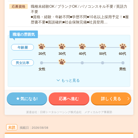
職種未経験OK / ブランクOK / パソコンスキル不要 / 英語力
応募資格
不要
■資格・経験・年齢不問■学歴不問■10名以上採用予定！■履
歴書不要■面談確約■社会保険完備■社員登用…
職場の雰囲気
年齢層
20代
30代
40代
50代
60代
男女比率
女性
男性
もっと見る
気になる!
応募へ進む
詳しく見る
派遣会社
日研トータルソーシング株式会社 メディカルケア事業部
未読
掲載日
2026/08/08