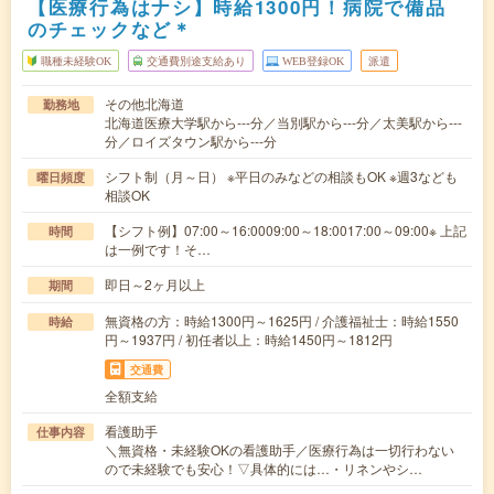
【医療行為はナシ】時給1300円！病院で備品
のチェックなど＊
職種未経験OK
交通費別途支給あり
WEB登録OK
派遣
その他北海道
勤務地
北海道医療大学駅から---分／当別駅から---分／太美駅から---
分／ロイズタウン駅から---分
シフト制（月～日） ※平日のみなどの相談もOK ※週3なども
曜日頻度
相談OK
【シフト例】07:00～16:0009:00～18:0017:00～09:00※ 上記
時間
は一例です！そ…
即日～2ヶ月以上
期間
無資格の方：時給1300円～1625円 / 介護福祉士：時給1550
時給
円～1937円 / 初任者以上：時給1450円～1812円
交通費
全額支給
看護助手
仕事内容
＼無資格・未経験OKの看護助手／医療行為は一切行わない
ので未経験でも安心！▽具体的には…・リネンやシ…