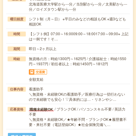
北海道医療大学駅から---分／当別駅から---分／太美駅から---
分／ロイズタウン駅から---分
シフト制（月～日） ※平日のみなどの相談もOK ※週3なども
曜日頻度
相談OK
【シフト例】07:00～16:0009:00～18:0017:00～09:00※ 上記
時間
は一例です！そ…
即日～2ヶ月以上
期間
無資格の方：時給1300円～1625円 / 介護福祉士：時給1550
時給
円～1937円 / 初任者以上：時給1450円～1812円
交通費
全額支給
看護助手
仕事内容
＼無資格・未経験OKの看護助手／医療行為は一切行わない
ので未経験でも安心！▽具体的には…・リネンやシ…
/ ブランクOK / パソコンスキル不要 / 英語力
職種未経験OK
応募資格
不要
＼無資格＊未経験OK／★年齢不問・ブランクOK★履歴書不
要・来社不要（電話登録OK）★社会保険完備＼…