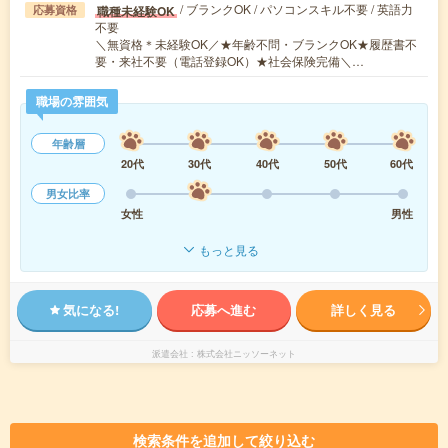
/ ブランクOK / パソコンスキル不要 / 英語力
職種未経験OK
応募資格
不要
＼無資格＊未経験OK／★年齢不問・ブランクOK★履歴書不
要・来社不要（電話登録OK）★社会保険完備＼…
職場の雰囲気
年齢層
20代
30代
40代
50代
60代
男女比率
女性
男性
もっと見る
気になる!
応募へ進む
詳しく見る
派遣会社
株式会社ニッソーネット
検索条件を追加して絞り込む