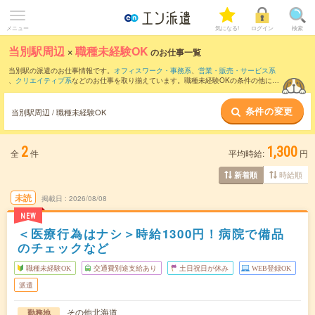
メニュー
気になる!
ログイン
検索
当別駅周辺
×
職種未経験OK
のお仕事一覧
当別駅の派遣のお仕事情報です。
オフィスワーク・事務系
、
営業・販売・サービス系
、
クリエイティブ系
などのお仕事を取り揃えています。職種未経験OKの条件の他に、
交通費別途支給あり
、
友だちと一緒の応募OK
、
週4日勤務
などのこだわり条件も取り
揃えています。
条件の変更
当別駅周辺 / 職種未経験OK
2
1,300
全
件
平均時給:
円
時給順
新着順
未読
掲載日
2026/08/08
NEW
＜医療行為はナシ＞時給1300円！病院で備品
のチェックなど
職種未経験OK
交通費別途支給あり
土日祝日が休み
WEB登録OK
派遣
その他北海道
勤務地