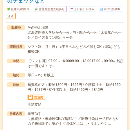
のチェックなど
職種未経験OK
交通費別途支給あり
土日祝日が休み
WEB登録OK
派遣
その他北海道
勤務地
北海道医療大学駅から---分／当別駅から---分／太美駅から---
分／ロイズタウン駅から---分
シフト制（月～日） ※平日のみなどの相談もOK ※週3なども
曜日頻度
相談OK
【シフト例】07:00～16:0009:00～18:0017:00～09:00※ 上記
時間
は一例です！そ…
即日～2ヶ月以上
期間
無資格の方：時給1300円～1625円 / 介護福祉士：時給1550
時給
円～1937円 / 初任者以上：時給1450円～1812円
交通費
全額支給
看護助手
仕事内容
＼無資格・未経験OKの看護助手／医療行為は一切行わない
ので未経験でも安心！▽具体的には…・リネンやシ…