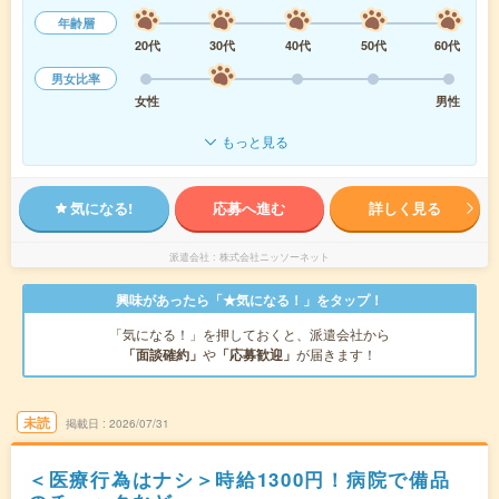
年齢層
20代
30代
40代
50代
60代
男女比率
女性
男性
もっと見る
気になる!
応募へ進む
詳しく見る
派遣会社
株式会社ニッソーネット
興味があったら「★気になる！」をタップ！
「気になる！」を押しておくと、派遣会社から
「面談確約」
や
「応募歓迎」
が届きます！
未読
掲載日
2026/07/31
＜医療行為はナシ＞時給1300円！病院で備品