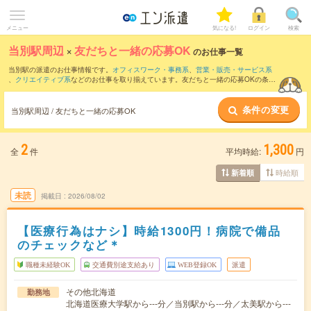
メニュー
気になる!
ログイン
検索
当別駅周辺
×
友だちと一緒の応募OK
のお仕事一覧
当別駅の派遣のお仕事情報です。
オフィスワーク・事務系
、
営業・販売・サービス系
、
クリエイティブ系
などのお仕事を取り揃えています。友だちと一緒の応募OKの条件
の他に、
交通費別途支給あり
、
職種未経験OK
、
週4日勤務
などのこだわり条件も取り
揃えています。
条件の変更
当別駅周辺 / 友だちと一緒の応募OK
2
1,300
全
件
平均時給:
円
時給順
新着順
未読
掲載日
2026/08/02
【医療行為はナシ】時給1300円！病院で備品
のチェックなど＊
職種未経験OK
交通費別途支給あり
WEB登録OK
派遣
その他北海道
勤務地
北海道医療大学駅から---分／当別駅から---分／太美駅から---