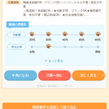
職種未経験OK / ブランクOK / パソコンスキル不要 / 英語力不
応募資格
要
＼無資格＊未経験OK／★年齢不問・ブランクOK★履歴書不
要・来社不要（電話登録OK）★社会保険完備＼…
職場の雰囲気
年齢層
20代
30代
40代
50代
60代
男女比率
女性
男性
もっと見る
気になる!
応募へ進む
詳しく見る
派遣会社
株式会社ニッソーネット
検索条件を追加して絞り込む