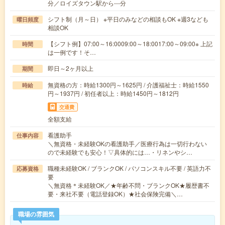
分／ロイズタウン駅から---分
シフト制（月～日） ※平日のみなどの相談もOK ※週3なども
曜日頻度
相談OK
【シフト例】07:00～16:0009:00～18:0017:00～09:00※ 上記
時間
は一例です！そ…
即日～2ヶ月以上
期間
無資格の方：時給1300円～1625円 / 介護福祉士：時給1550
時給
円～1937円 / 初任者以上：時給1450円～1812円
交通費
全額支給
看護助手
仕事内容
＼無資格・未経験OKの看護助手／医療行為は一切行わない
ので未経験でも安心！▽具体的には…・リネンやシ…
職種未経験OK / ブランクOK / パソコンスキル不要 / 英語力不
応募資格
要
＼無資格＊未経験OK／★年齢不問・ブランクOK★履歴書不
要・来社不要（電話登録OK）★社会保険完備＼…
職場の雰囲気