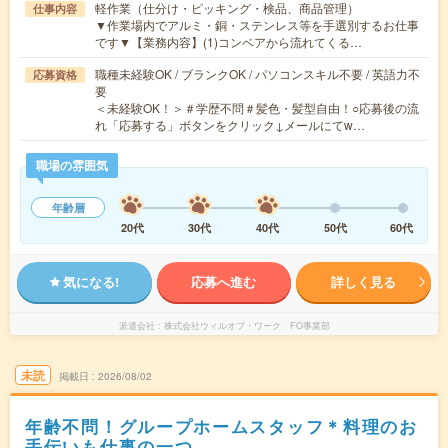
軽作業（仕分け・ピッキング・検品、商品管理）
仕事内容
▼作業場内でアルミ・銅・ステンレス等を手選別するお仕事
です▼【業務内容】(1)コンベアから流れてくる…
職種未経験OK / ブランクOK / パソコンスキル不要 / 英語力不
応募資格
要
＜未経験OK！＞＃学歴不問＃髪色・髪型自由！○応募後の流
れ「応募する」ボタンをクリック↓メールにてw…
職場の雰囲気
年齢層
20代
30代
40代
50代
60代
気になる!
応募へ進む
詳しく見る
派遣会社
株式会社ウィルオブ・ワーク FO事業部
未読
掲載日
2026/08/02
年齢不問！グループホームスタッフ＊料理のお
手伝いも仕事の一つ