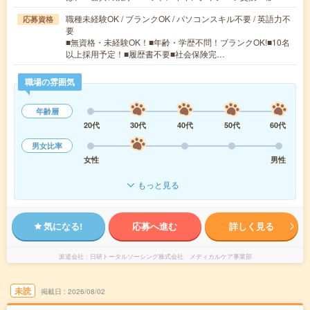
職種未経験OK / ブランクOK / パソコンスキル不要 / 英語力不
応募資格
要
■無資格・未経験OK！■年齢・学歴不問！ブランクOK!■10名
以上採用予定！■履歴書不要■社会保険完…
職場の雰囲気
年齢層
20代
30代
40代
50代
60代
男女比率
女性
男性
もっと見る
気になる!
応募へ進む
詳しく見る
派遣会社
日研トータルソーシング株式会社 メディカルケア事業部
未読
掲載日
2026/08/02