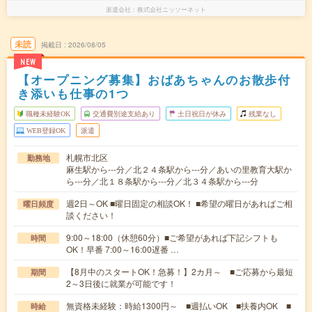
派遣会社
株式会社ニッソーネット
未読
掲載日
2026/08/05
NEW
【オープニング募集】おばあちゃんのお散歩付
き添いも仕事の1つ
職種未経験OK
交通費別途支給あり
土日祝日が休み
残業なし
WEB登録OK
派遣
札幌市北区
勤務地
麻生駅から---分／北２４条駅から---分／あいの里教育大駅か
ら---分／北１８条駅から---分／北３４条駅から---分
週2日～OK ■曜日固定の相談OK！ ■希望の曜日があればご相
曜日頻度
談ください！
9:00～18:00（休憩60分）■ご希望があれば下記シフトも
時間
OK！早番 7:00～16:00遅番 …
【8月中のスタートOK！急募！】2カ月～ ■ご応募から最短
期間
2～3日後に就業が可能です！
無資格未経験：時給1300円～ ■週払いOK ■扶養内OK ■
時給