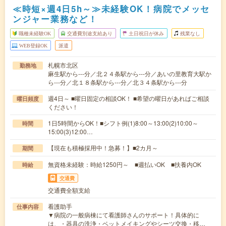
≪時短×週4日5h～≫未経験OK！病院でメッセ
ンジャー業務など！
職種未経験OK
交通費別途支給あり
土日祝日が休み
残業なし
WEB登録OK
派遣
札幌市北区
勤務地
麻生駅から---分／北２４条駅から---分／あいの里教育大駅か
ら---分／北１８条駅から---分／北３４条駅から---分
週4日～ ■曜日固定の相談OK！ ■希望の曜日があればご相談
曜日頻度
ください！
1日5時間からOK！■シフト例(1)8:00～13:00(2)10:00～
時間
15:00(3)12:00…
【現在も積極採用中！急募！】■2カ月～
期間
無資格未経験：時給1250円～ ■週払いOK ■扶養内OK
時給
交通費
交通費全額支給
看護助手
仕事内容
▼病院の一般病棟にて看護師さんのサポート！具体的に
は、・器具の洗浄・ベットメイキングやシーツ交換・移…