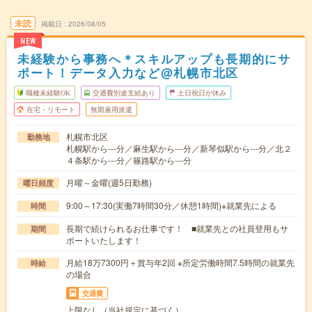
未読
掲載日
2026/08/05
NEW
未経験から事務へ＊スキルアップも長期的にサ
ポート！データ入力など@札幌市北区
職種未経験OK
交通費別途支給あり
土日祝日が休み
在宅・リモート
無期雇用派遣
札幌市北区
勤務地
札幌駅から---分／麻生駅から---分／新琴似駅から---分／北２
４条駅から---分／篠路駅から---分
月曜～金曜(週5日勤務)
曜日頻度
9:00～17:30(実働7時間30分／休憩1時間)※就業先による
時間
長期で続けられるお仕事です！ ■就業先との社員登用もサ
期間
ポートいたします！
月給18万7300円＋賞与年2回 ※所定労働時間7.5時間の就業先
時給
の場合
交通費
上限なし（当社規定に基づく）