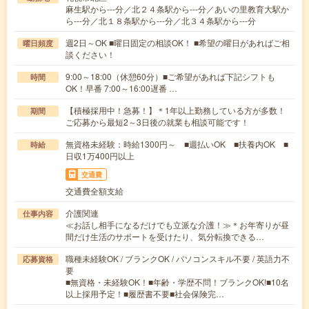
麻生駅から---分／北２４条駅から---分／あいの里教育大駅か
ら---分／北１８条駅から---分／北３４条駅から---分
週2日～OK ■曜日固定の相談OK！ ■希望の曜日があればご相
曜日頻度
談ください！
9:00～18:00（休憩60分）■ご希望があれば下記シフトも
時間
OK！早番 7:00～16:00遅番 …
【積極採用中！急募！】＊1年以上勤務している方が多数！
期間
ご応募から最短2～3日後の就業も相談可能です！
無資格未経験：時給1300円～ ■週払いOK ■扶養内OK ■
時給
日収1万400円以上
交通費
交通費全額支給
介護関連
仕事内容
≪お話し相手になるだけでも立派な介護！≫＊お年寄りが昼
間だけ生活のサポートを受けたり、気分転換できる…
職種未経験OK / ブランクOK / パソコンスキル不要 / 英語力不
応募資格
要
■無資格・未経験OK！■年齢・学歴不問！ブランクOK!■10名
以上採用予定！■履歴書不要■社会保険完…