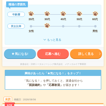
職場の雰囲気
年齢層
20代
30代
40代
50代
60代
男女比率
女性
男性
もっと見る
気になる!
応募へ進む
詳しく見る
派遣会社
日研トータルソーシング株式会社 メディカルケア事業部
興味があったら「★気になる！」をタップ！
「気になる！」を押しておくと、派遣会社から
「面談確約」
や
「応募歓迎」
が届きます！
未読
掲載日
2026/08/06
NEW