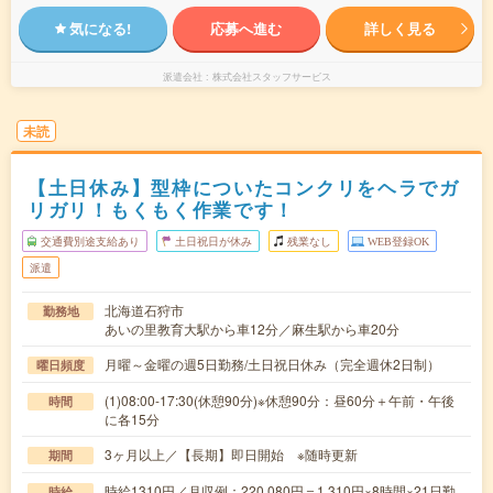
気になる!
応募へ進む
詳しく見る
派遣会社
株式会社スタッフサービス
未読
【土日休み】型枠についたコンクリをヘラでガ
リガリ！もくもく作業です！
交通費別途支給あり
土日祝日が休み
残業なし
WEB登録OK
派遣
北海道石狩市
勤務地
あいの里教育大駅から車12分／麻生駅から車20分
月曜～金曜の週5日勤務/土日祝日休み（完全週休2日制）
曜日頻度
(1)08:00-17:30(休憩90分)※休憩90分：昼60分＋午前・午後
時間
に各15分
3ヶ月以上／【長期】即日開始 ※随時更新
期間
時給1310円／月収例：220,080円＝1,310円×8時間×21日勤
時給