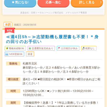
気になる!
応募へ進む
詳しく見る
派遣会社
日研トータルソーシング株式会社 メディカルケア事業部
未読
掲載日
2026/08/05
NEW
≪週4日5h～≫志望動機も履歴書も不要！＊身
の回りのお手伝い
職種未経験OK
交通費別途支給あり
土日祝日が休み
残業なし
WEB登録OK
派遣
札幌市北区
勤務地
麻生駅から---分／北２４条駅から---分／あいの里教育大駅か
ら---分／北１８条駅から---分／北３４条駅から---分
週4日～OK ■曜日固定の相談OK！ ■希望の曜日があればご相
曜日頻度
談ください！
1日5時間からOK！■シフト例(1)8:00～13:00(2)10:00～
時間
15:00(3)12:00…
【積極採用中！急募！】＊1年以上勤務している方が多数！
期間
ご応募から最短2～3日後の就業も相談可能です！