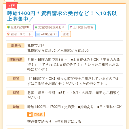
NEW
時給1400円＊資料請求の受付など！＼10名以
上募集中／
職種未経験OK
交通費別途支給あり
土日祝日が休み
在宅・リモート
WEB登録OK
派遣
札幌市北区
勤務地
札幌駅から徒歩5分／麻生駅から徒歩5分
月曜～日曜の間で週3日～ ■土日祝休みもOK 「平日のみ希
曜日頻度
望！」 「できれば土日祝のみで！」 といったご相談もお気
軽にどうぞ！
【1日5時間～OK】様々な時間帯をご用意していますのでま
時間
ずはご希望をお聞かせください！＜その他シフト…
急募！即日～長期 ■8月～・9月～の就業、短期もご相談く
期間
ださい！
時給1400円～1700円＋交通費 ■昇給あり ■日・週払いOK
時給
交通費
交通費支給あり ※当社規定による