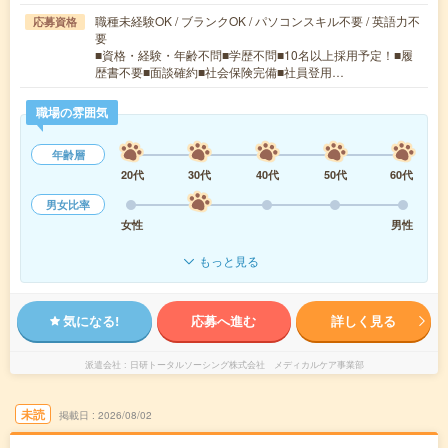
職種未経験OK / ブランクOK / パソコンスキル不要 / 英語力不
応募資格
要
■資格・経験・年齢不問■学歴不問■10名以上採用予定！■履
歴書不要■面談確約■社会保険完備■社員登用…
職場の雰囲気
年齢層
20代
30代
40代
50代
60代
男女比率
女性
男性
もっと見る
気になる!
応募へ進む
詳しく見る
派遣会社
日研トータルソーシング株式会社 メディカルケア事業部
未読
掲載日
2026/08/02