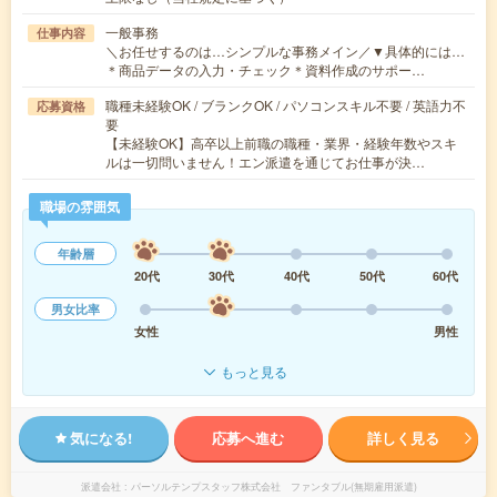
一般事務
仕事内容
＼お任せするのは…シンプルな事務メイン／▼具体的には…
＊商品データの入力・チェック＊資料作成のサポー…
職種未経験OK / ブランクOK / パソコンスキル不要 / 英語力不
応募資格
要
【未経験OK】高卒以上前職の職種・業界・経験年数やスキ
ルは一切問いません！エン派遣を通じてお仕事が決…
職場の雰囲気
年齢層
20代
30代
40代
50代
60代
男女比率
女性
男性
もっと見る
気になる!
応募へ進む
詳しく見る
派遣会社
パーソルテンプスタッフ株式会社 ファンタブル(無期雇用派遣)