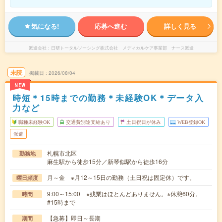
気になる!
応募へ進む
詳しく見る
派遣会社
日研トータルソーシング株式会社 メディカルケア事業部 ナース派遣
未読
掲載日
2026/08/04
NEW
時短＊15時までの勤務＊未経験OK＊データ入
力など
職種未経験OK
交通費別途支給あり
土日祝日が休み
WEB登録OK
派遣
札幌市北区
勤務地
麻生駅から徒歩15分／新琴似駅から徒歩16分
月～金 ※月12～15日の勤務（土日祝は固定休）です。
曜日頻度
9:00～15:00 ※残業はほとんどありません。※休憩60分。
時間
#15時まで
【急募】即日～長期
期間