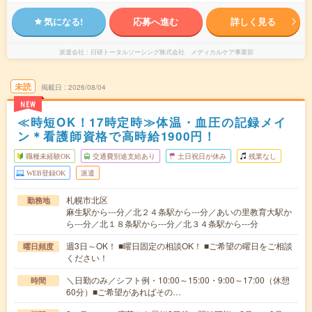
気になる!
応募へ進む
詳しく見る
派遣会社
日研トータルソーシング株式会社 メディカルケア事業部
未読
掲載日
2026/08/04
NEW
≪時短OK！17時定時≫体温・血圧の記録メイ
ン＊看護師資格で高時給1900円！
職種未経験OK
交通費別途支給あり
土日祝日が休み
残業なし
WEB登録OK
派遣
札幌市北区
勤務地
麻生駅から---分／北２４条駅から---分／あいの里教育大駅か
ら---分／北１８条駅から---分／北３４条駅から---分
週3日～OK！ ■曜日固定の相談OK！ ■ご希望の曜日をご相談
曜日頻度
ください！
＼日勤のみ／シフト例・10:00～15:00・9:00～17:00（休憩
時間
60分）■ご希望があればその…