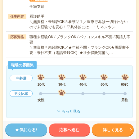
全額支給
看護助手
仕事内容
＼無資格・未経験OKの看護助手／医療行為は一切行わない
ので未経験でも安心！▽具体的には…・リネンやシ…
職種未経験OK / ブランクOK / パソコンスキル不要 / 英語力不
応募資格
要
＼無資格＊未経験OK／★年齢不問・ブランクOK★履歴書不
要・来社不要（電話登録OK）★社会保険完備＼…
職場の雰囲気
年齢層
20代
30代
40代
50代
60代
男女比率
女性
男性
もっと見る
気になる!
応募へ進む
詳しく見る