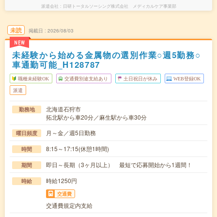
派遣会社
日研トータルソーシング株式会社 メディカルケア事業部
未読
掲載日
2026/08/03
NEW
未経験から始める金属物の選別作業○週5勤務○
車通勤可能_H128787
職種未経験OK
交通費別途支給あり
土日祝日が休み
WEB登録OK
派遣
北海道石狩市
勤務地
拓北駅から車20分／麻生駅から車30分
月～金／週5日勤務
曜日頻度
8:15～17:15(休憩1時間)
時間
即日～長期（3ヶ月以上） 最短で応募開始から1週間！
期間
時給1250円
時給
交通費
交通費規定内支給