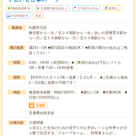
職種未経験OK
交通費別途支給あり
土日祝日が休み
残業なし
WEB登録OK
派遣
札幌市北区
勤務地
麻生駅から---分／北２４条駅から---分／あいの里教育大駅か
ら---分／北１８条駅から---分／北３４条駅から---分
週2日～OK ■曜日固定の相談OK！ ■希望の曜日があればご相
曜日頻度
談ください！
9:00～18:00（休憩60分）■ご希望があれば下記シフトも
時間
OK！早番 7:00～16:00遅番 …
【8月中のスタートOK！急募！】2カ月～ ■ご応募から最短
期間
2～3日後に就業が可能です！
無資格未経験：時給1300円～ ■週払いOK ■扶養内OK ■
時給
日収1万400円以上
交通費
交通費全額支給
介護関連
仕事内容
≪自立した生活のための見守りやお手伝い！≫お年寄りが少
人数で生活する「グループホーム」。利用者さんが…