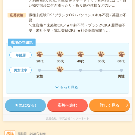
い物や散歩に付き添ったり・折り紙や体操などのレ…
職種未経験OK / ブランクOK / パソコンスキル不要 / 英語力不
応募資格
要
＼無資格＊未経験OK／★年齢不問・ブランクOK★履歴書不
要・来社不要（電話登録OK）★社会保険完備＼…
職場の雰囲気
年齢層
20代
30代
40代
50代
60代
男女比率
女性
男性
もっと見る
気になる!
応募へ進む
詳しく見る
派遣会社
株式会社ニッソーネット
未読
掲載日
2026/08/06