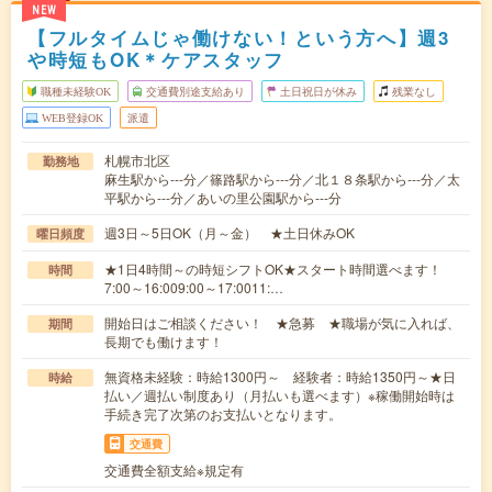
NEW
【フルタイムじゃ働けない！という方へ】週3
や時短もOK＊ケアスタッフ
職種未経験OK
交通費別途支給あり
土日祝日が休み
残業なし
WEB登録OK
派遣
札幌市北区
勤務地
麻生駅から---分／篠路駅から---分／北１８条駅から---分／太
平駅から---分／あいの里公園駅から---分
週3日～5日OK（月～金） ★土日休みOK
曜日頻度
★1日4時間～の時短シフトOK★スタート時間選べます！
時間
7:00～16:009:00～17:0011:…
開始日はご相談ください！ ★急募 ★職場が気に入れば、
期間
長期でも働けます！
無資格未経験：時給1300円～ 経験者：時給1350円～★日
時給
払い／週払い制度あり（月払いも選べます）※稼働開始時は
手続き完了次第のお支払いとなります。
交通費
交通費全額支給※規定有