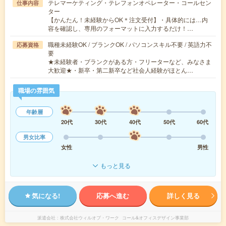
テレマーケティング・テレフォンオペレーター・コールセン
仕事内容
ター
【かんたん！未経験からOK＊注文受付】・具体的には…内
容を確認し、専用のフォーマットに入力するだけ！…
職種未経験OK / ブランクOK / パソコンスキル不要 / 英語力不
応募資格
要
★未経験者・ブランクがある方・フリーターなど、みなさま
大歓迎★・新卒・第二新卒など社会人経験がほとん…
職場の雰囲気
年齢層
20代
30代
40代
50代
60代
男女比率
女性
男性
もっと見る
気になる!
応募へ進む
詳しく見る
派遣会社
株式会社ウィルオブ・ワーク コール&オフィスデザイン事業部