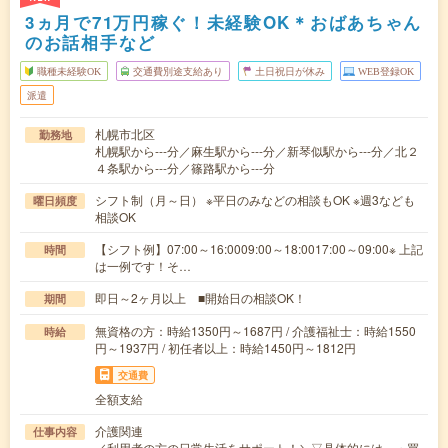
3ヵ月で71万円稼ぐ！未経験OK＊おばあちゃん
のお話相手など
職種未経験OK
交通費別途支給あり
土日祝日が休み
WEB登録OK
派遣
札幌市北区
勤務地
札幌駅から---分／麻生駅から---分／新琴似駅から---分／北２
４条駅から---分／篠路駅から---分
シフト制（月～日） ※平日のみなどの相談もOK ※週3なども
曜日頻度
相談OK
【シフト例】07:00～16:0009:00～18:0017:00～09:00※ 上記
時間
は一例です！そ…
即日～2ヶ月以上 ■開始日の相談OK！
期間
無資格の方：時給1350円～1687円 / 介護福祉士：時給1550
時給
円～1937円 / 初任者以上：時給1450円～1812円
交通費
全額支給
介護関連
仕事内容
／利用者の方の日常生活をサポート！＼▽具体的には…・買