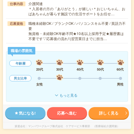
介護関連
仕事内容
＊入居者の方の「ありがとう」が嬉しい＊おじいちゃん、お
ばあちゃんが暮らす施設での生活サポートをお任せ…
職種未経験OK / ブランクOK / パソコンスキル不要 / 英語力不
応募資格
要
無資格・未経験OK年齢不問★10名以上採用予定★履歴書は
不要です▽応募後の流れ1)翌営業日までに担当…
職場の雰囲気
年齢層
20代
30代
40代
50代
60代
男女比率
女性
男性
もっと見る
気になる!
応募へ進む
詳しく見る
派遣会社
マンパワーグループ株式会社 ケアサービス事業部 （医療福祉介護関連）