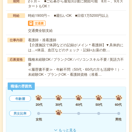
2ヶ月～ ■ご応募から最短3日後に開始可能 8月～、9月ス
期間
タートもOK！
時給1900円～ ■週払いOK ■日収1万5200円以上
時給
交通費
交通費全額支給
看護師・准看護師
仕事内容
【介護施設で体調などの記録がメイン＊看護師】▼具体的に
は…○体温、血圧などのチェック・記録○お薬の飲…
職種未経験OK / ブランクOK / パソコンスキル不要 / 英語力不
応募資格
要
≪履歴書不要≫・年齢不問（50代・60代の方も活躍中！）・
未経験OK・ブランクOK・看護師資格（准看…
職場の雰囲気
年齢層
20代
30代
40代
50代
60代
男女比率
女性
男性
もっと見る