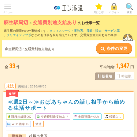
メニュー
気になる!
ログイン
検索
麻生駅周辺
×
交通費別途支給あり
のお仕事一覧
麻生駅の派遣のお仕事情報です。
オフィスワーク・事務系
、
営業・販売・サービス系
、
クリエイティブ系
などのお仕事を取り揃えています。交通費別途支給ありの条件の
他に、
職種未経験OK
、
友だちと一緒の応募OK
、
週4日勤務
などのこだわり条件も取り
揃えています。
条件の変更
麻生駅周辺 / 交通費別途支給あり
33
1,347
全
件
平均時給:
円
時給順
新着順
未読
掲載日
2026/08/06
NEW
≪週2日～≫おばあちゃんの話し相手から始め
る生活サポート
職種未経験OK
交通費別途支給あり
土日祝日が休み
残業なし
WEB登録OK
派遣
札幌市北区
勤務地