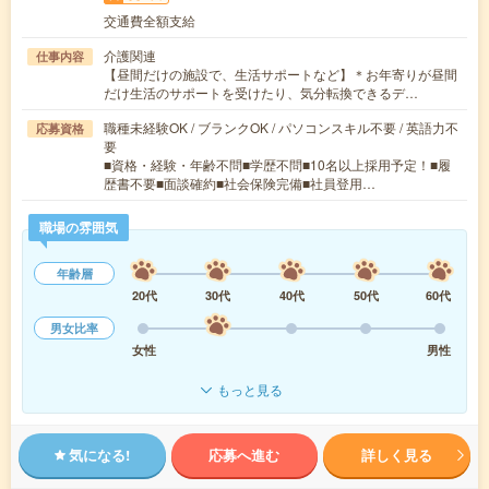
交通費全額支給
介護関連
仕事内容
【昼間だけの施設で、生活サポートなど】＊お年寄りが昼間
だけ生活のサポートを受けたり、気分転換できるデ…
職種未経験OK / ブランクOK / パソコンスキル不要 / 英語力不
応募資格
要
■資格・経験・年齢不問■学歴不問■10名以上採用予定！■履
歴書不要■面談確約■社会保険完備■社員登用…
職場の雰囲気
年齢層
20代
30代
40代
50代
60代
男女比率
女性
男性
もっと見る
気になる!
応募へ進む
詳しく見る