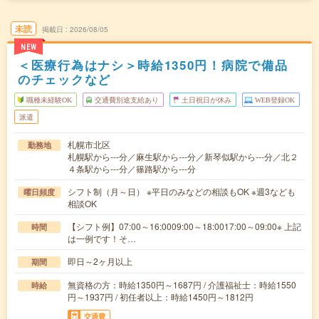
未読
掲載日
2026/08/05
NEW
＜医療行為はナシ＞時給1350円！病院で備品
のチェックなど
職種未経験OK
交通費別途支給あり
土日祝日が休み
WEB登録OK
派遣
札幌市北区
勤務地
札幌駅から---分／麻生駅から---分／新琴似駅から---分／北２
４条駅から---分／篠路駅から---分
シフト制（月～日） ※平日のみなどの相談もOK ※週3なども
曜日頻度
相談OK
【シフト例】07:00～16:0009:00～18:0017:00～09:00※ 上記
時間
は一例です！そ…
即日～2ヶ月以上
期間
無資格の方：時給1350円～1687円 / 介護福祉士：時給1550
時給
円～1937円 / 初任者以上：時給1450円～1812円
交通費