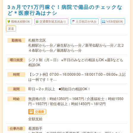
3ヵ月で71万円稼ぐ！病院で備品のチェックな
ど＊医療行為はナシ
職種未経験OK
交通費別途支給あり
土日祝日が休み
WEB登録OK
派遣
札幌市北区
勤務地
札幌駅から---分／麻生駅から---分／新琴似駅から---分／北２
４条駅から---分／篠路駅から---分
シフト制（月～日） ※平日のみなどの相談もOK ※週3なども
曜日頻度
相談OK
【シフト例】07:00～16:0009:00～18:0017:00～09:00※ 上記
時間
は一例です！そ…
即日～2ヶ月以上 ■開始日の相談OK！
期間
無資格の方：時給1350円～1687円 / 介護福祉士：時給1550
時給
円～1937円 / 初任者以上：時給1450円～1812円
交通費
全額支給
看護助手
仕事内容