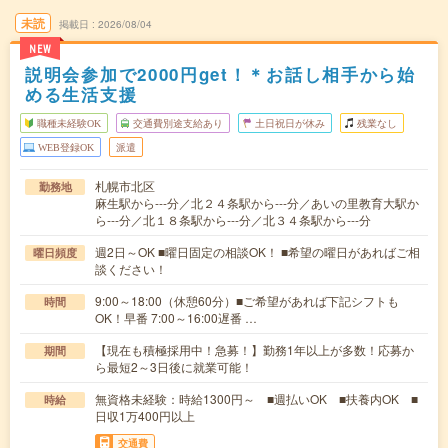
未読
掲載日
2026/08/04
NEW
説明会参加で2000円get！＊お話し相手から始
める生活支援
職種未経験OK
交通費別途支給あり
土日祝日が休み
残業なし
WEB登録OK
派遣
札幌市北区
勤務地
麻生駅から---分／北２４条駅から---分／あいの里教育大駅か
ら---分／北１８条駅から---分／北３４条駅から---分
週2日～OK ■曜日固定の相談OK！ ■希望の曜日があればご相
曜日頻度
談ください！
9:00～18:00（休憩60分）■ご希望があれば下記シフトも
時間
OK！早番 7:00～16:00遅番 …
【現在も積極採用中！急募！】勤務1年以上が多数！応募か
期間
ら最短2～3日後に就業可能！
無資格未経験：時給1300円～ ■週払いOK ■扶養内OK ■
時給
日収1万400円以上
交通費