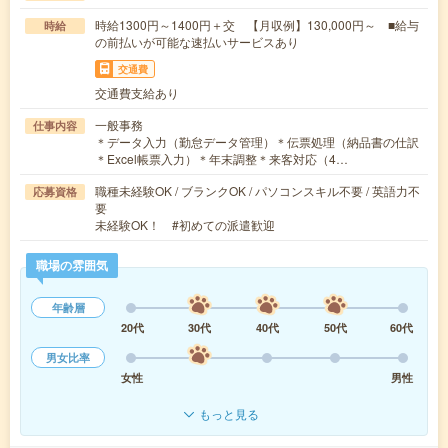
時給1300円～1400円＋交 【月収例】130,000円～ ■給与
時給
の前払いが可能な速払いサービスあり
交通費
交通費支給あり
一般事務
仕事内容
＊データ入力（勤怠データ管理）＊伝票処理（納品書の仕訳
＊Excel帳票入力）＊年末調整＊来客対応（4…
職種未経験OK / ブランクOK / パソコンスキル不要 / 英語力不
応募資格
要
未経験OK！ #初めての派遣歓迎
職場の雰囲気
年齢層
20代
30代
40代
50代
60代
男女比率
女性
男性
もっと見る