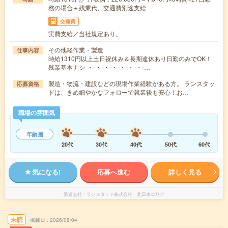
務の場合＋残業代、交通費別途支給
交通費
実費支給／当社規定あり。
その他軽作業・製造
仕事内容
時給1310円以上土日祝休み＆長期連休あり日勤のみでOK！
残業基本ナシ-・-・-・-・-・-・-・-…
製造・物流・建設などの現場作業経験がある方。 ランスタッ
応募資格
ドは、きめ細やかなフォローで就業後も安心！お…
職場の雰囲気
年齢層
20代
30代
40代
50代
60代
気になる!
応募へ進む
詳しく見る
派遣会社
ランスタッド株式会社 北日本エリア
未読
掲載日
2026/08/04