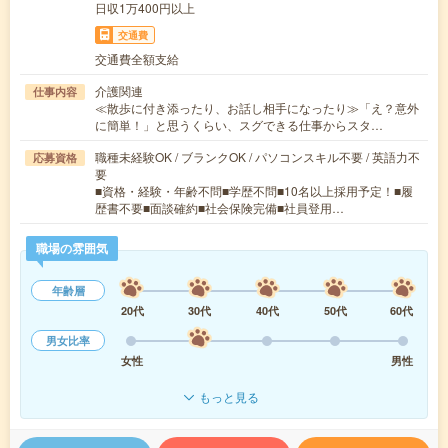
日収1万400円以上
交通費
交通費全額支給
介護関連
仕事内容
≪散歩に付き添ったり、お話し相手になったり≫「え？意外
に簡単！」と思うくらい、スグできる仕事からスタ…
職種未経験OK / ブランクOK / パソコンスキル不要 / 英語力不
応募資格
要
■資格・経験・年齢不問■学歴不問■10名以上採用予定！■履
歴書不要■面談確約■社会保険完備■社員登用…
職場の雰囲気
年齢層
20代
30代
40代
50代
60代
男女比率
女性
男性
もっと見る