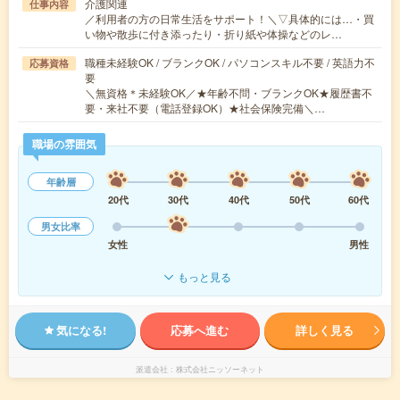
介護関連
仕事内容
／利用者の方の日常生活をサポート！＼▽具体的には…・買
い物や散歩に付き添ったり・折り紙や体操などのレ…
職種未経験OK / ブランクOK / パソコンスキル不要 / 英語力不
応募資格
要
＼無資格＊未経験OK／★年齢不問・ブランクOK★履歴書不
要・来社不要（電話登録OK）★社会保険完備＼…
職場の雰囲気
年齢層
20代
30代
40代
50代
60代
男女比率
女性
男性
もっと見る
気になる!
応募へ進む
詳しく見る
派遣会社
株式会社ニッソーネット