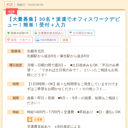
未読
掲載日
2026/08/08
NEW
【大量募集】30名＊派遣でオフィスワークデビ
ュー！簡単！受付＋入力
職種未経験OK
交通費別途支給あり
土日祝日が休み
在宅・リモート
WEB登録OK
派遣
札幌市北区
勤務地
札幌駅から徒歩5分／麻生駅から徒歩5分
月曜～日曜の間で週3日～ ■土日祝休みもOK 「平日のみ希
曜日頻度
望！」 「できれば土日祝のみで！」 といったご相談もお気
軽にどうぞ！
【1日5時間～OK】様々な時間帯をご用意していますのでま
時間
ずはご希望をお聞かせください！＜その他シフト…
急募！即日～長期 ■8月～・9月～の就業、短期もご相談く
期間
ださい！
時給1400円～1700円＋交通費 ■昇給あり ■日・週払いOK
時給
交通費
交通費支給あり ※当社規定による