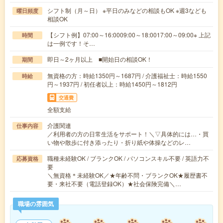
シフト制（月～日） ※平日のみなどの相談もOK ※週3なども
曜日頻度
相談OK
【シフト例】07:00～16:0009:00～18:0017:00～09:00※ 上記
時間
は一例です！そ…
即日～2ヶ月以上 ■開始日の相談OK！
期間
無資格の方：時給1350円～1687円 / 介護福祉士：時給1550
時給
円～1937円 / 初任者以上：時給1450円～1812円
交通費
全額支給
介護関連
仕事内容
／利用者の方の日常生活をサポート！＼▽具体的には…・買
い物や散歩に付き添ったり・折り紙や体操などのレ…
職種未経験OK / ブランクOK / パソコンスキル不要 / 英語力不
応募資格
要
＼無資格＊未経験OK／★年齢不問・ブランクOK★履歴書不
要・来社不要（電話登録OK）★社会保険完備＼…
職場の雰囲気