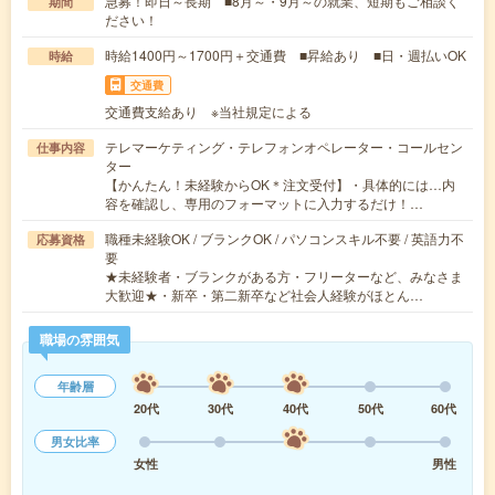
急募！即日～長期 ■8月～・9月～の就業、短期もご相談く
期間
ださい！
時給1400円～1700円＋交通費 ■昇給あり ■日・週払いOK
時給
交通費
交通費支給あり ※当社規定による
テレマーケティング・テレフォンオペレーター・コールセン
仕事内容
ター
【かんたん！未経験からOK＊注文受付】・具体的には…内
容を確認し、専用のフォーマットに入力するだけ！…
職種未経験OK / ブランクOK / パソコンスキル不要 / 英語力不
応募資格
要
★未経験者・ブランクがある方・フリーターなど、みなさま
大歓迎★・新卒・第二新卒など社会人経験がほとん…
職場の雰囲気
年齢層
20代
30代
40代
50代
60代
男女比率
女性
男性