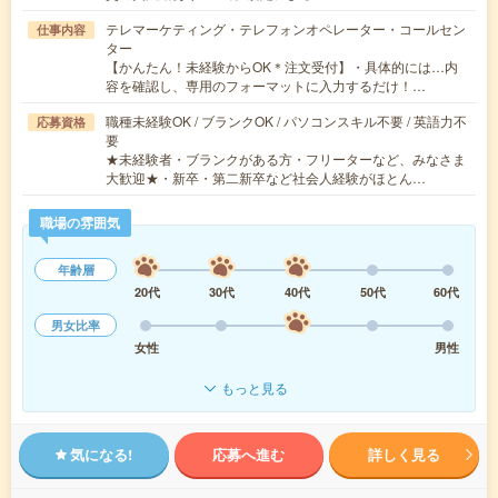
テレマーケティング・テレフォンオペレーター・コールセン
仕事内容
ター
【かんたん！未経験からOK＊注文受付】・具体的には…内
容を確認し、専用のフォーマットに入力するだけ！…
職種未経験OK / ブランクOK / パソコンスキル不要 / 英語力不
応募資格
要
★未経験者・ブランクがある方・フリーターなど、みなさま
大歓迎★・新卒・第二新卒など社会人経験がほとん…
職場の雰囲気
年齢層
20代
30代
40代
50代
60代
男女比率
女性
男性
もっと見る
気になる!
応募へ進む
詳しく見る