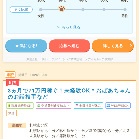
20代
30代
40代
50代
60代
男女比率
女性
男性
もっと見る
気になる!
応募へ進む
詳しく見る
派遣会社
日研トータルソーシング株式会社 メディカルケア事業部
未読
掲載日
2026/08/06
NEW
3ヵ月で71万円稼ぐ！未経験OK＊おばあちゃん
のお話相手など
職種未経験OK
交通費別途支給あり
土日祝日が休み
WEB登録OK
派遣
札幌市北区
勤務地
札幌駅から---分／麻生駅から---分／新琴似駅から---分／北２
４条駅から---分／篠路駅から---分