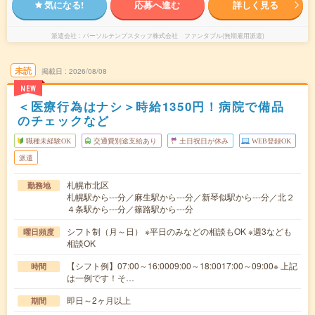
気になる!
応募へ進む
詳しく見る
派遣会社
パーソルテンプスタッフ株式会社 ファンタブル(無期雇用派遣)
未読
掲載日
2026/08/08
NEW
＜医療行為はナシ＞時給1350円！病院で備品
のチェックなど
職種未経験OK
交通費別途支給あり
土日祝日が休み
WEB登録OK
派遣
札幌市北区
勤務地
札幌駅から---分／麻生駅から---分／新琴似駅から---分／北２
４条駅から---分／篠路駅から---分
シフト制（月～日） ※平日のみなどの相談もOK ※週3なども
曜日頻度
相談OK
【シフト例】07:00～16:0009:00～18:0017:00～09:00※ 上記
時間
は一例です！そ…
即日～2ヶ月以上
期間