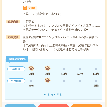
の場合
交通費
上限なし（当社規定に基づく）
一般事務
仕事内容
＼お任せするのは…シンプルな事務メイン／▼具体的には…
＊商品データの入力・チェック＊資料作成のサポー…
職種未経験OK / ブランクOK / パソコンスキル不要 / 英語力不
応募資格
要
【未経験OK】高卒以上前職の職種・業界・経験年数やスキ
ルは一切問いません！エン派遣を通じてお仕事が決…
職場の雰囲気
年齢層
20代
30代
40代
50代
60代
男女比率
女性
男性
もっと見る