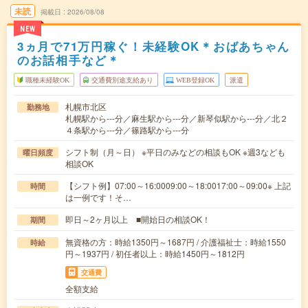
未読
掲載日
2026/08/08
NEW
3ヵ月で71万円稼ぐ！未経験OK＊おばあちゃん
のお話相手など＊
職種未経験OK
交通費別途支給あり
WEB登録OK
派遣
札幌市北区
勤務地
札幌駅から---分／麻生駅から---分／新琴似駅から---分／北２
４条駅から---分／篠路駅から---分
シフト制（月～日） ※平日のみなどの相談もOK ※週3なども
曜日頻度
相談OK
【シフト例】07:00～16:0009:00～18:0017:00～09:00※ 上記
時間
は一例です！そ…
即日～2ヶ月以上 ■開始日の相談OK！
期間
無資格の方：時給1350円～1687円 / 介護福祉士：時給1550
時給
円～1937円 / 初任者以上：時給1450円～1812円
交通費
全額支給