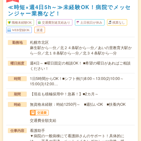
≪時短×週4日5h～≫未経験OK！病院でメッセ
ンジャー業務など！
職種未経験OK
交通費別途支給あり
土日祝日が休み
残業なし
WEB登録OK
派遣
札幌市北区
勤務地
麻生駅から---分／北２４条駅から---分／あいの里教育大駅か
ら---分／北１８条駅から---分／北３４条駅から---分
週4日～ ■曜日固定の相談OK！ ■希望の曜日があればご相談
曜日頻度
ください！
1日5時間からOK！■シフト例(1)8:00～13:00(2)10:00～
時間
15:00(3)12:00…
【現在も積極採用中！急募！】■2カ月～
期間
無資格未経験：時給1250円～ ■週払いOK ■扶養内OK
時給
交通費
交通費全額支給
看護助手
仕事内容
▼病院の一般病棟にて看護師さんのサポート！具体的に
は、・器具の洗浄・ベットメイキングやシーツ交換・移…