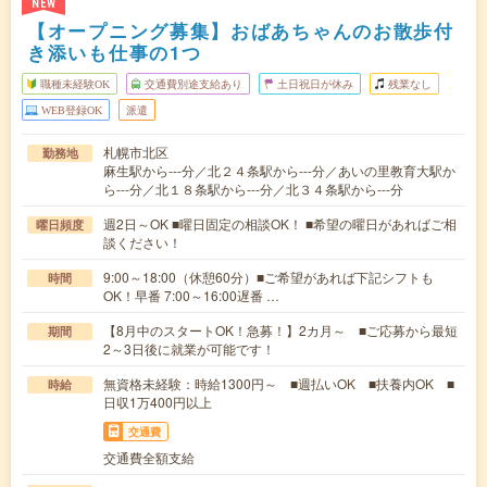
NEW
【オープニング募集】おばあちゃんのお散歩付
き添いも仕事の1つ
職種未経験OK
交通費別途支給あり
土日祝日が休み
残業なし
WEB登録OK
派遣
札幌市北区
勤務地
麻生駅から---分／北２４条駅から---分／あいの里教育大駅か
ら---分／北１８条駅から---分／北３４条駅から---分
週2日～OK ■曜日固定の相談OK！ ■希望の曜日があればご相
曜日頻度
談ください！
9:00～18:00（休憩60分）■ご希望があれば下記シフトも
時間
OK！早番 7:00～16:00遅番 …
【8月中のスタートOK！急募！】2カ月～ ■ご応募から最短
期間
2～3日後に就業が可能です！
無資格未経験：時給1300円～ ■週払いOK ■扶養内OK ■
時給
日収1万400円以上
交通費
交通費全額支給