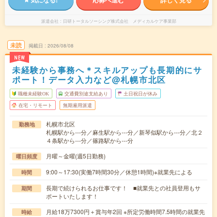
派遣会社
日研トータルソーシング株式会社 メディカルケア事業部
未読
掲載日
2026/08/08
NEW
未経験から事務へ＊スキルアップも長期的にサ
ポート！データ入力など@札幌市北区
職種未経験OK
交通費別途支給あり
土日祝日が休み
在宅・リモート
無期雇用派遣
札幌市北区
勤務地
札幌駅から---分／麻生駅から---分／新琴似駅から---分／北２
４条駅から---分／篠路駅から---分
月曜～金曜(週5日勤務)
曜日頻度
9:00～17:30(実働7時間30分／休憩1時間)※就業先による
時間
長期で続けられるお仕事です！ ■就業先との社員登用もサ
期間
ポートいたします！
月給18万7300円＋賞与年2回 ※所定労働時間7.5時間の就業先
時給