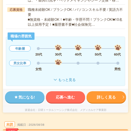
職種未経験OK / ブランクOK / パソコンスキル不要 / 英語力不
応募資格
要
■無資格・未経験OK！■年齢・学歴不問！ブランクOK!■10名
以上採用予定！■履歴書不要■社会保険完…
職場の雰囲気
年齢層
20代
30代
40代
50代
60代
男女比率
女性
男性
もっと見る
気になる!
応募へ進む
詳しく見る
派遣会社
日研トータルソーシング株式会社 メディカルケア事業部
未読
掲載日
2026/08/08