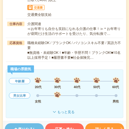
交通費
交通費全額支給
介護関連
仕事内容
≪お年寄りも自分も笑顔になれる介護の仕事！≫＊お年寄り
が昼間だけ生活のサポートを受けたり、気分転換で…
職種未経験OK / ブランクOK / パソコンスキル不要 / 英語力不
応募資格
要
■無資格・未経験OK！■年齢・学歴不問！ブランクOK!■10名
以上採用予定！■履歴書不要■社会保険完…
職場の雰囲気
年齢層
20代
30代
40代
50代
60代
男女比率
女性
男性
もっと見る
気になる!
応募へ進む
詳しく見る