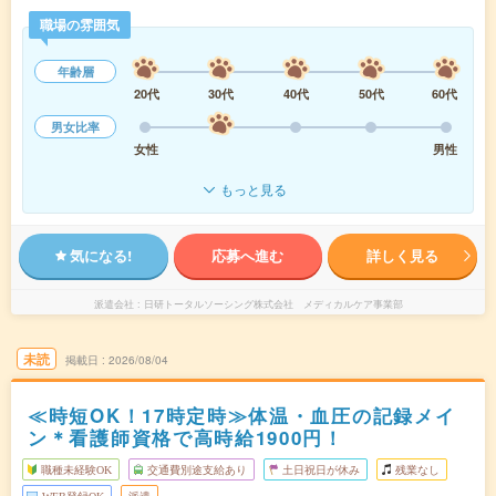
職場の雰囲気
年齢層
20代
30代
40代
50代
60代
男女比率
女性
男性
もっと見る
気になる!
応募へ進む
詳しく見る
派遣会社
日研トータルソーシング株式会社 メディカルケア事業部
未読
掲載日
2026/08/04
≪時短OK！17時定時≫体温・血圧の記録メイ
ン＊看護師資格で高時給1900円！
職種未経験OK
交通費別途支給あり
土日祝日が休み
残業なし