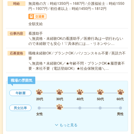
無資格の方：時給1350円～1687円 / 介護福祉士：時給1550
時給
円～1937円 / 初任者以上：時給1450円～1812円
交通費
全額支給
看護助手
仕事内容
＼無資格・未経験OKの看護助手／医療行為は一切行わない
ので未経験でも安心！▽具体的には…・リネンやシ…
職種未経験OK / ブランクOK / パソコンスキル不要 / 英語力不
応募資格
要
＼無資格＊未経験OK／★年齢不問・ブランクOK★履歴書不
要・来社不要（電話登録OK）★社会保険完備＼…
職場の雰囲気
年齢層
20代
30代
40代
50代
60代
男女比率
女性
男性
もっと見る