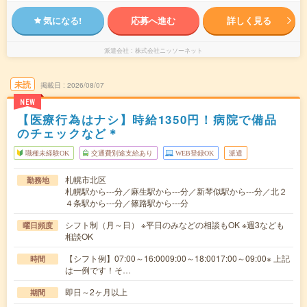
気になる!
応募へ進む
詳しく見る
派遣会社
株式会社ニッソーネット
未読
掲載日
2026/08/07
NEW
【医療行為はナシ】時給1350円！病院で備品
のチェックなど＊
職種未経験OK
交通費別途支給あり
WEB登録OK
派遣
札幌市北区
勤務地
札幌駅から---分／麻生駅から---分／新琴似駅から---分／北２
４条駅から---分／篠路駅から---分
シフト制（月～日） ※平日のみなどの相談もOK ※週3なども
曜日頻度
相談OK
【シフト例】07:00～16:0009:00～18:0017:00～09:00※ 上記
時間
は一例です！そ…
即日～2ヶ月以上
期間