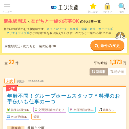
メニュー
気になる!
ログイン
検索
麻生駅周辺
×
友だちと一緒の応募OK
のお仕事一覧
麻生駅の派遣のお仕事情報です。
オフィスワーク・事務系
、
営業・販売・サービス系
、
クリエイティブ系
などのお仕事を取り揃えています。友だちと一緒の応募OKの条件
の他に、
交通費別途支給あり
、
職種未経験OK
、
週4日勤務
などのこだわり条件も取り
揃えています。
条件の変更
麻生駅周辺 / 友だちと一緒の応募OK
22
1,373
全
件
平均時給:
円
時給順
新着順
未読
掲載日
2026/08/08
NEW
年齢不問！グループホームスタッフ＊料理のお
手伝いも仕事の一つ
職種未経験OK
交通費別途支給あり
土日祝日が休み
残業なし
WEB登録OK
派遣
札幌市北区
勤務地