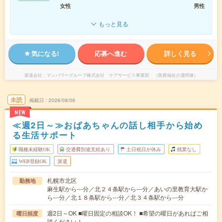
女性
男性
もっと見る
気になる!
応募へ進む
詳しく見る
派遣会社
マンパワーグループ株式会社 ケアサービス事業部 （医療福祉介護関連）
未読
掲載日
2026/08/06
NEW
≪週2日～≫おばあちゃんの話し相手から始め
る生活サポート
職種未経験OK
交通費別途支給あり
土日祝日が休み
残業なし
WEB登録OK
派遣
札幌市北区
勤務地
麻生駅から---分／北２４条駅から---分／あいの里教育大駅か
ら---分／北１８条駅から---分／北３４条駅から---分
週2日～OK ■曜日固定の相談OK！ ■希望の曜日があればご相
曜日頻度
談ください！