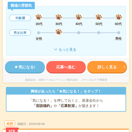
職場の雰囲気
年齢層
20代
30代
40代
50代
60代
男女比率
女性
男性
もっと見る
気になる!
応募へ進む
詳しく見る
派遣会社
日研トータルソーシング株式会社 メディカルケア事業部
興味があったら「★気になる！」をタップ！
「気になる！」を押しておくと、派遣会社から
「面談確約」
や
「応募歓迎」
が届きます！
未読
掲載日
2026/08/08
NEW