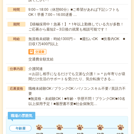
9:00～18:00（休憩60分）■ご希望があれば下記シフトも
時間
OK！早番 7:00～16:00遅番 …
【積極採用中！急募！】＊1年以上勤務している方が多数！
期間
ご応募から最短2～3日後の就業も相談可能です！
無資格未経験：時給1300円～ ■週払いOK ■扶養内OK ■
時給
日収1万400円以上
交通費
交通費全額支給
介護関連
仕事内容
≪お話し相手になるだけでも立派な介護！≫＊お年寄りが昼
間だけ生活のサポートを受けたり、気分転換できる…
職種未経験OK / ブランクOK / パソコンスキル不要 / 英語力不
応募資格
要
■無資格・未経験OK！■年齢・学歴不問！ブランクOK!■10名
以上採用予定！■履歴書不要■社会保険完…
職場の雰囲気
年齢層