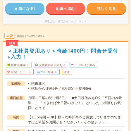
気になる!
応募へ進む
詳しく見る
派遣会社
株式会社ニッソーネット
未読
掲載日
2026/08/07
NEW
＜正社員登用あり＞時給1400円！問合せ受付
+入力！
職種未経験OK
交通費別途支給あり
土日祝日が休み
在宅・リモート
WEB登録OK
派遣
札幌市北区
勤務地
札幌駅から徒歩5分／麻生駅から徒歩5分
月曜～日曜の間で週3日～ ■土日祝休みもOK 「平日のみ希
曜日頻度
望！」 「できれば土日祝のみで！」 といったご相談もお気
軽にどうぞ！
【1日5時間～OK】様々な時間帯をご用意していますのでま
時間
ずはご希望をお聞かせください！＜その他シフト…