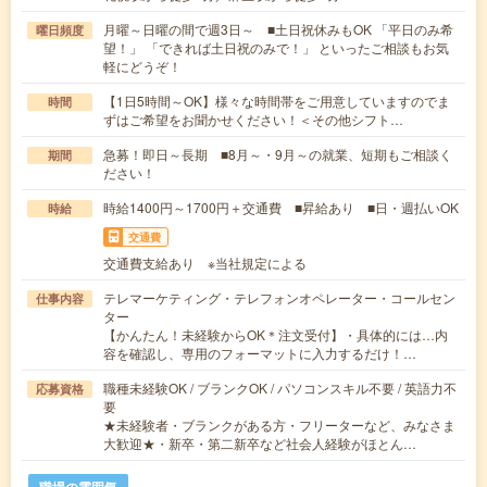
月曜～日曜の間で週3日～ ■土日祝休みもOK 「平日のみ希
曜日頻度
望！」 「できれば土日祝のみで！」 といったご相談もお気
軽にどうぞ！
【1日5時間～OK】様々な時間帯をご用意していますのでま
時間
ずはご希望をお聞かせください！＜その他シフト…
急募！即日～長期 ■8月～・9月～の就業、短期もご相談く
期間
ださい！
時給1400円～1700円＋交通費 ■昇給あり ■日・週払いOK
時給
交通費
交通費支給あり ※当社規定による
テレマーケティング・テレフォンオペレーター・コールセン
仕事内容
ター
【かんたん！未経験からOK＊注文受付】・具体的には…内
容を確認し、専用のフォーマットに入力するだけ！…
職種未経験OK / ブランクOK / パソコンスキル不要 / 英語力不
応募資格
要
★未経験者・ブランクがある方・フリーターなど、みなさま
大歓迎★・新卒・第二新卒など社会人経験がほとん…