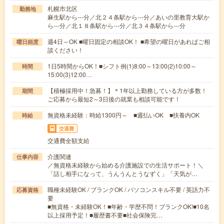
札幌市北区
勤務地
麻生駅から---分／北２４条駅から---分／あいの里教育大駅か
ら---分／北１８条駅から---分／北３４条駅から---分
週4日～OK ■曜日固定の相談OK！ ■希望の曜日があればご相
曜日頻度
談ください！
1日5時間からOK！■シフト例(1)8:00～13:00(2)10:00～
時間
15:00(3)12:00…
【積極採用中！急募！】＊1年以上勤務している方が多数！
期間
ご応募から最短2～3日後の就業も相談可能です！
無資格未経験：時給1300円～ ■週払いOK ■扶養内OK
時給
交通費
交通費全額支給
介護関連
仕事内容
／無資格未経験から始める介護施設での生活サポート！＼
「話し相手になって、うんうんとうなずく」「天気が…
職種未経験OK / ブランクOK / パソコンスキル不要 / 英語力不
応募資格
要
■無資格・未経験OK！■年齢・学歴不問！ブランクOK!■10名
以上採用予定！■履歴書不要■社会保険完…