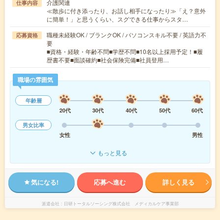
介護関連
仕事内容
≪散歩に付き添ったり、お話し相手になったり≫「え？意外
に簡単！」と思うくらい、スグできる仕事からスタ…
職種未経験OK / ブランクOK / パソコンスキル不要 / 英語力不
応募資格
要
■資格・経験・年齢不問■学歴不問■10名以上採用予定！■履
歴書不要■面談確約■社会保険完備■社員登用…
職場の雰囲気
年齢層
20代
30代
40代
50代
60代
男女比率
女性
男性
もっと見る
気になる!
応募へ進む
詳しく見る
派遣会社
日研トータルソーシング株式会社 メディカルケア事業部