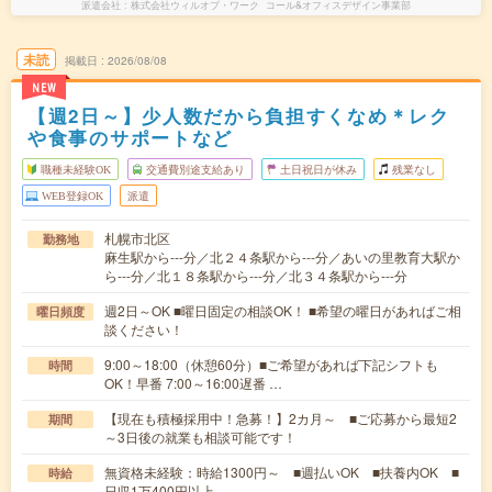
派遣会社
株式会社ウィルオブ・ワーク コール&オフィスデザイン事業部
未読
掲載日
2026/08/08
NEW
【週2日～】少人数だから負担すくなめ＊レク
や食事のサポートなど
職種未経験OK
交通費別途支給あり
土日祝日が休み
残業なし
WEB登録OK
派遣
札幌市北区
勤務地
麻生駅から---分／北２４条駅から---分／あいの里教育大駅か
ら---分／北１８条駅から---分／北３４条駅から---分
週2日～OK ■曜日固定の相談OK！ ■希望の曜日があればご相
曜日頻度
談ください！
9:00～18:00（休憩60分）■ご希望があれば下記シフトも
時間
OK！早番 7:00～16:00遅番 …
【現在も積極採用中！急募！】2カ月～ ■ご応募から最短2
期間
～3日後の就業も相談可能です！
無資格未経験：時給1300円～ ■週払いOK ■扶養内OK ■
時給
日収1万400円以上