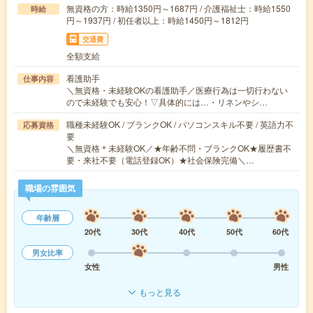
無資格の方：時給1350円～1687円 / 介護福祉士：時給1550
時給
円～1937円 / 初任者以上：時給1450円～1812円
交通費
全額支給
看護助手
仕事内容
＼無資格・未経験OKの看護助手／医療行為は一切行わない
ので未経験でも安心！▽具体的には…・リネンやシ…
職種未経験OK / ブランクOK / パソコンスキル不要 / 英語力不
応募資格
要
＼無資格＊未経験OK／★年齢不問・ブランクOK★履歴書不
要・来社不要（電話登録OK）★社会保険完備＼…
職場の雰囲気
年齢層
20代
30代
40代
50代
60代
男女比率
女性
男性
もっと見る