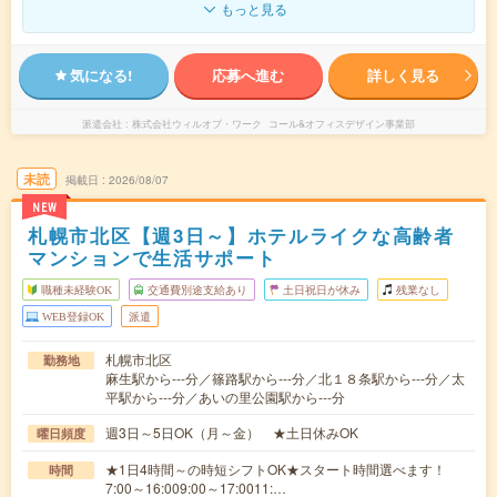
もっと見る
気になる!
応募へ進む
詳しく見る
派遣会社
株式会社ウィルオブ・ワーク コール&オフィスデザイン事業部
未読
掲載日
2026/08/07
NEW
札幌市北区【週3日～】ホテルライクな高齢者
マンションで生活サポート
職種未経験OK
交通費別途支給あり
土日祝日が休み
残業なし
WEB登録OK
派遣
札幌市北区
勤務地
麻生駅から---分／篠路駅から---分／北１８条駅から---分／太
平駅から---分／あいの里公園駅から---分
週3日～5日OK（月～金） ★土日休みOK
曜日頻度
★1日4時間～の時短シフトOK★スタート時間選べます！
時間
7:00～16:009:00～17:0011:…