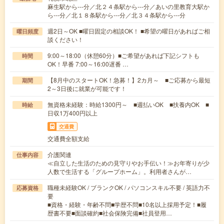
麻生駅から---分／北２４条駅から---分／あいの里教育大駅か
ら---分／北１８条駅から---分／北３４条駅から---分
週2日～OK ■曜日固定の相談OK！ ■希望の曜日があればご相
曜日頻度
談ください！
9:00～18:00（休憩60分）■ご希望があれば下記シフトも
時間
OK！早番 7:00～16:00遅番 …
【8月中のスタートOK！急募！】2カ月～ ■ご応募から最短
期間
2～3日後に就業が可能です！
無資格未経験：時給1300円～ ■週払いOK ■扶養内OK ■
時給
日収1万400円以上
交通費
交通費全額支給
介護関連
仕事内容
≪自立した生活のための見守りやお手伝い！≫お年寄りが少
人数で生活する「グループホーム」。利用者さんが…
職種未経験OK / ブランクOK / パソコンスキル不要 / 英語力不
応募資格
要
■資格・経験・年齢不問■学歴不問■10名以上採用予定！■履
歴書不要■面談確約■社会保険完備■社員登用…