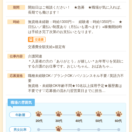
開始日はご相談ください！ ★急募 ★職場が気に入れば、
期間
長期でも働けます！
無資格未経験：時給1300円～ 経験者：時給1350円～ ★
時給
日払い／週払い制度あり（月払いも選べます）※稼働開始時
は手続き完了次第のお支払いとなります。
交通費
交通費全額支給※規定有
介護関連
仕事内容
＊入居者の方の「ありがとう」が嬉しい＊お年寄りを笑顔に
する介護のお仕事です。おじいちゃん、おばあちゃ…
職種未経験OK / ブランクOK / パソコンスキル不要 / 英語力不
応募資格
要
無資格・未経験OK年齢不問★10名以上採用予定★履歴書は
不要です▽応募後の流れ1)翌営業日までに担当…
職場の雰囲気
年齢層
20代
30代
40代
50代
60代
男女比率