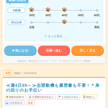
職場の雰囲気
年齢層
20代
30代
40代
50代
60代
男女比率
女性
男性
もっと見る
気になる!
応募へ進む
詳しく見る
派遣会社
株式会社ウィルオブ・ワーク コール&オフィスデザイン事業部
未読
掲載日
2026/08/05
≪週4日5h～≫志望動機も履歴書も不要！＊身
の回りのお手伝い
職種未経験OK
交通費別途支給あり
土日祝日が休み
残業なし
WEB登録OK
派遣