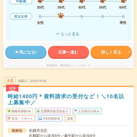
年齢層
20代
30代
40代
50代
60代
男女比率
女性
男性
もっと見る
気になる!
応募へ進む
詳しく見る
派遣会社
株式会社ニッソーネット
未読
掲載日
2026/08/06
NEW
時給1400円＊資料請求の受付など！＼10名以
上募集中／
職種未経験OK
交通費別途支給あり
土日祝日が休み
在宅・リモート
WEB登録OK
派遣
札幌市北区
勤務地
札幌駅から徒歩5分／麻生駅から徒歩5分