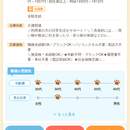
円～1937円 / 初任者以上：時給1450円～1812円
交通費
全額支給
介護関連
仕事内容
／利用者の方の日常生活をサポート！＼▽具体的には…・買
い物や散歩に付き添ったり・折り紙や体操などのレ…
職種未経験OK / ブランクOK / パソコンスキル不要 / 英語力不
応募資格
要
＼無資格＊未経験OK／★年齢不問・ブランクOK★履歴書不
要・来社不要（電話登録OK）★社会保険完備＼…
職場の雰囲気
年齢層
20代
30代
40代
50代
60代
男女比率
女性
男性
もっと見る