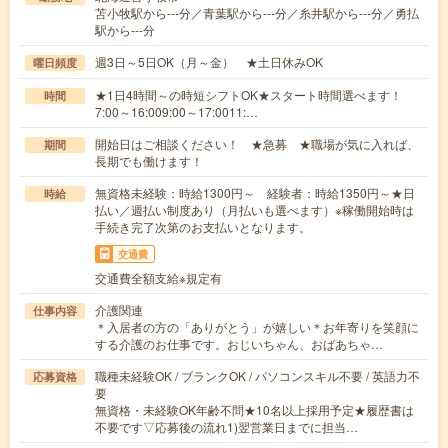
苫小牧駅から---分／青葉駅から---分／糸井駅から---分／勇払
駅から---分
週3日～5日OK（月～金） ★土日休みOK
曜日頻度
★1日4時間～の時短シフトOK★スタート時間選べます！
時間
7:00～16:009:00～17:0011:…
開始日はご相談ください！ ★急募 ★職場が気に入れば、
期間
長期でも働けます！
無資格未経験：時給1300円～ 経験者：時給1350円～★日
時給
払い／週払い制度あり（月払いも選べます）※稼働開始時は
手続き完了次第のお支払いとなります。
交通費
交通費全額支給※規定有
介護関連
仕事内容
＊入居者の方の「ありがとう」が嬉しい＊お年寄りを笑顔に
する介護のお仕事です。おじいちゃん、おばあちゃ…
職種未経験OK / ブランクOK / パソコンスキル不要 / 英語力不
応募資格
要
無資格・未経験OK年齢不問★10名以上採用予定★履歴書は
不要です▽応募後の流れ1)翌営業日までに担当…