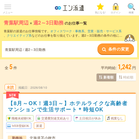
メニュー
気になる!
ログイン
検索
青葉駅周辺
×
週2～3日勤務
のお仕事一覧
青葉駅の派遣のお仕事情報です。
オフィスワーク・事務系
、
営業・販売・サービス系
、
クリエイティブ系
などのお仕事を取り揃えています。週2～3日勤務の条件の他に、
交通費別途支給あり
、
職種未経験OK
、
友だちと一緒の応募OK
などのこだわり条件も
取り揃えています。
条件の変更
青葉駅周辺 / 週2～3日勤務
5
1,242
全
件
平均時給:
円
時給順
新着順
未読
掲載日
2026/08/10
NEW
【8月～OK！週3日～】ホテルライクな高齢者
マンションで生活サポート＊時短OK
職種未経験OK
交通費別途支給あり
土日祝日が休み
残業なし
WEB登録OK
派遣
北海道苫小牧市
勤務地