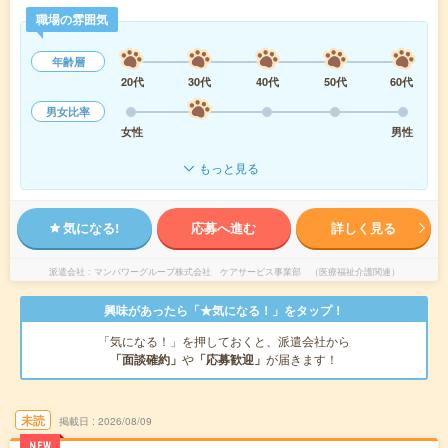
職場の雰囲気
年齢層
20代
30代
40代
50代
60代
男女比率
女性
男性
もっと見る
気になる!
応募へ進む
詳しく見る
派遣会社
マンパワーグループ株式会社 ケアサービス事業部 （医療福祉介護関連）
興味があったら「★気になる！」をタップ！
「気になる！」を押しておくと、派遣会社から
「面談確約」
や
「応募歓迎」
が届きます！
未読
掲載日
2026/08/09
NEW