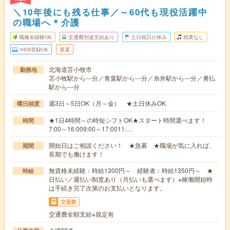
＼10年後にも残る仕事／～60代も現役活躍中
の職場へ＊介護
職種未経験OK
交通費別途支給あり
土日祝日が休み
残業なし
WEB登録OK
派遣
北海道苫小牧市
勤務地
苫小牧駅から---分／青葉駅から---分／糸井駅から---分／勇払
駅から---分
週3日～5日OK（月～金） ★土日休みOK
曜日頻度
★1日4時間～の時短シフトOK★スタート時間選べます！
時間
7:00～16:009:00～17:0011:…
開始日はご相談ください！ ★急募 ★職場が気に入れば、
期間
長期でも働けます！
無資格未経験：時給1300円～ 経験者：時給1350円～ ★
時給
日払い／週払い制度あり（月払いも選べます）※稼働開始時
は手続き完了次第のお支払いとなります。
交通費
交通費全額支給※規定有