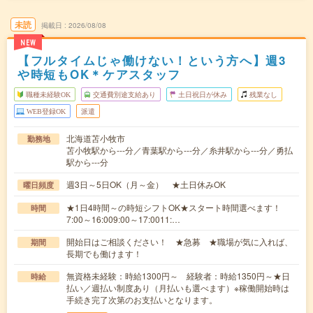
未読
掲載日
2026/08/08
NEW
【フルタイムじゃ働けない！という方へ】週3
や時短もOK＊ケアスタッフ
職種未経験OK
交通費別途支給あり
土日祝日が休み
残業なし
WEB登録OK
派遣
北海道苫小牧市
勤務地
苫小牧駅から---分／青葉駅から---分／糸井駅から---分／勇払
駅から---分
週3日～5日OK（月～金） ★土日休みOK
曜日頻度
★1日4時間～の時短シフトOK★スタート時間選べます！
時間
7:00～16:009:00～17:0011:…
開始日はご相談ください！ ★急募 ★職場が気に入れば、
期間
長期でも働けます！
無資格未経験：時給1300円～ 経験者：時給1350円～★日
時給
払い／週払い制度あり（月払いも選べます）※稼働開始時は
手続き完了次第のお支払いとなります。