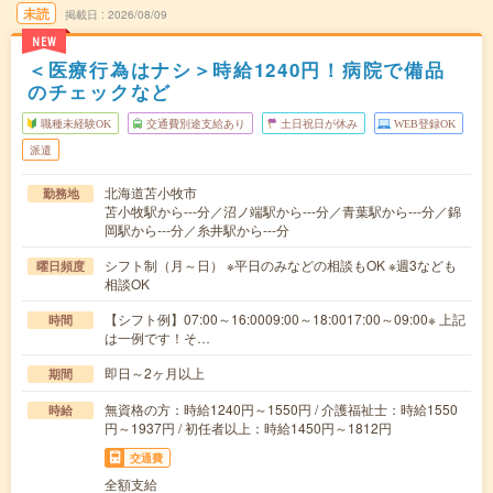
未読
掲載日
2026/08/09
NEW
＜医療行為はナシ＞時給1240円！病院で備品
のチェックなど
職種未経験OK
交通費別途支給あり
土日祝日が休み
WEB登録OK
派遣
北海道苫小牧市
勤務地
苫小牧駅から---分／沼ノ端駅から---分／青葉駅から---分／錦
岡駅から---分／糸井駅から---分
シフト制（月～日） ※平日のみなどの相談もOK ※週3なども
曜日頻度
相談OK
【シフト例】07:00～16:0009:00～18:0017:00～09:00※ 上記
時間
は一例です！そ…
即日～2ヶ月以上
期間
無資格の方：時給1240円～1550円 / 介護福祉士：時給1550
時給
円～1937円 / 初任者以上：時給1450円～1812円
交通費
全額支給