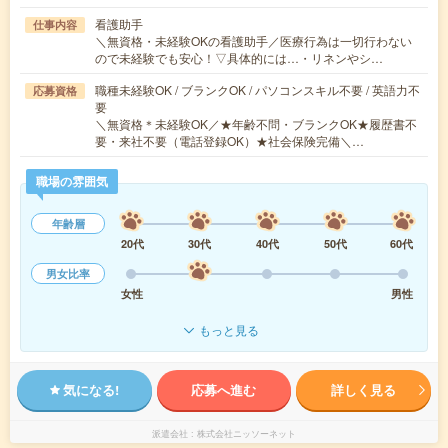
看護助手
仕事内容
＼無資格・未経験OKの看護助手／医療行為は一切行わない
ので未経験でも安心！▽具体的には…・リネンやシ…
職種未経験OK / ブランクOK / パソコンスキル不要 / 英語力不
応募資格
要
＼無資格＊未経験OK／★年齢不問・ブランクOK★履歴書不
要・来社不要（電話登録OK）★社会保険完備＼…
職場の雰囲気
年齢層
20代
30代
40代
50代
60代
男女比率
女性
男性
もっと見る
気になる!
応募へ進む
詳しく見る
派遣会社
株式会社ニッソーネット