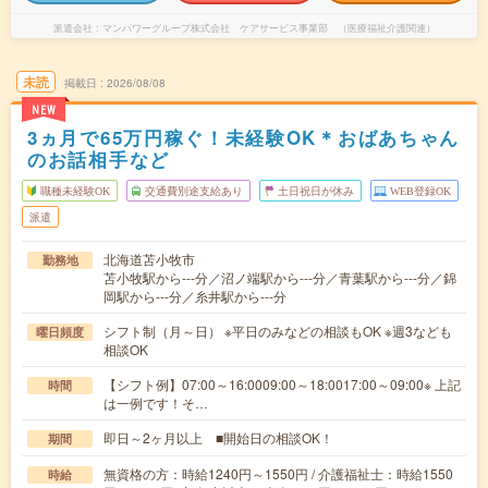
派遣会社
マンパワーグループ株式会社 ケアサービス事業部 （医療福祉介護関連）
未読
掲載日
2026/08/08
NEW
3ヵ月で65万円稼ぐ！未経験OK＊おばあちゃん
のお話相手など
職種未経験OK
交通費別途支給あり
土日祝日が休み
WEB登録OK
派遣
北海道苫小牧市
勤務地
苫小牧駅から---分／沼ノ端駅から---分／青葉駅から---分／錦
岡駅から---分／糸井駅から---分
シフト制（月～日） ※平日のみなどの相談もOK ※週3なども
曜日頻度
相談OK
【シフト例】07:00～16:0009:00～18:0017:00～09:00※ 上記
時間
は一例です！そ…
即日～2ヶ月以上 ■開始日の相談OK！
期間
無資格の方：時給1240円～1550円 / 介護福祉士：時給1550
時給