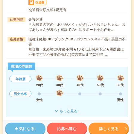
交通費
交通費全額支給※規定有
介護関連
仕事内容
＊入居者の方の「ありがとう」が嬉しい＊おじいちゃん、お
ばあちゃんが暮らす施設での生活サポートをお任せ…
職種未経験OK / ブランクOK / パソコンスキル不要 / 英語力不
応募資格
要
無資格・未経験OK年齢不問★10名以上採用予定★履歴書は
不要です▽応募後の流れ1)翌営業日までに担当…
職場の雰囲気
年齢層
20代
30代
40代
50代
60代
男女比率
女性
男性
もっと見る
気になる!
応募へ進む
詳しく見る