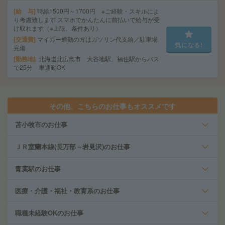
給 与
時給1500円～1700円 ※ご経験・スキルによ
り考慮致します スマホでかんたんに前払いで給与が受
け取れます（※上限、条件あり）
交通費
マイカー通勤の方はガソリン代支給／駐車場
気になる!
完備
勤務地
北海道北広島市 大谷地駅、福住駅からバス
で25分 車通勤OK
その他、こちらのお仕事もオススメです
苫小牧市のお仕事
ＪＲ室蘭本線(長万部－岩見沢)のお仕事
青葉駅のお仕事
医療・介護・福祉・教育系のお仕事
職種未経験OKのお仕事