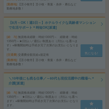
勤務地
【苫小牧市】苫小牧・青葉・糸井・勇払など
勤務地多数！
【8月～OK！週3日～】ホテルライクな高齢者マンション
で生活サポート＊時短OK[派遣]
給 与
無資格未経験：時給1300円～ 経験者：時給
1350円～★日払い／週払い制度あり（月払いも選べま
す）※稼働開始時は手続き完了次第のお支払いとなりま
す。
気になる!
交通費
交通費全額支給※規定有
勤務地
【苫小牧市】苫小牧・青葉・糸井・勇払など
勤務地多数！
＼10年後にも残る仕事／～60代も現役活躍中の職場へ＊
介護[派遣]
給 与
無資格未経験：時給1300円～ 経験者：時給
1350円～ ★日払い／週払い制度あり（月払いも選べ
ます）※稼働開始時は手続き完了次第のお支払いとなり
ます。
気になる!