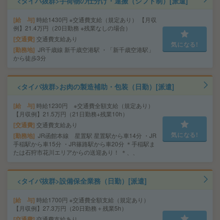
<タイパ抜群>手荷物の仕分け・運搬（シフト制）[派遣]
給 与
時給1430円 ※交通費支給（規定あり） 【月収
例】21.4万円（20日勤務 ※残業なしの場合）
交通費
交通費支給あり
気になる!
勤務地
JR千歳線 新千歳空港駅 ・「新千歳空港駅」
から徒歩3分
<タイパ抜群>お肉の製造補助・包装（日勤）[派遣]
給 与
時給1230円 ※交通費全額支給（規定あり）
【月収例】21.5万円（21日勤務+残業10h）
交通費
交通費支給あり
気になる!
勤務地
JR函館本線 星置駅 星置駅から車14分 ・JR
手稲駅から車15分 ・JR篠路駅から車20分 ＊手稲駅ま
たは石狩市花川エリアからの送迎あり！ ＊、、
<タイパ抜群>設備保全業務（日勤）[派遣]
給 与
時給1700円 ※交通費全額支給（規定あり）
【月収例】27.3万円（20日勤務＋残業5h）
交通費
交通費支給あり