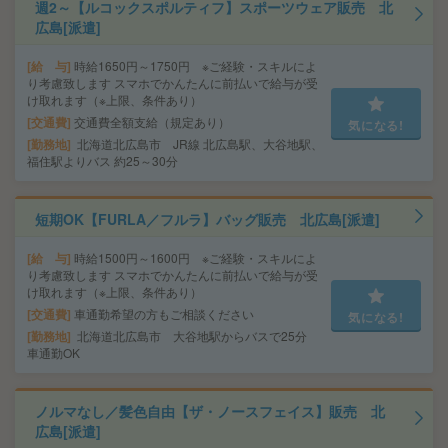
週2～【ルコックスポルティフ】スポーツウェア販売 北
広島[派遣]
給 与
時給1650円～1750円 ※ご経験・スキルによ
り考慮致します スマホでかんたんに前払いで給与が受
け取れます（※上限、条件あり）
交通費
交通費全額支給（規定あり）
気になる!
勤務地
北海道北広島市 JR線 北広島駅、大谷地駅、
福住駅よりバス 約25～30分
短期OK【FURLA／フルラ】バッグ販売 北広島[派遣]
給 与
時給1500円～1600円 ※ご経験・スキルによ
り考慮致します スマホでかんたんに前払いで給与が受
け取れます（※上限、条件あり）
交通費
車通勤希望の方もご相談ください
気になる!
勤務地
北海道北広島市 大谷地駅からバスで25分
車通勤OK
ノルマなし／髪色自由【ザ・ノースフェイス】販売 北
広島[派遣]