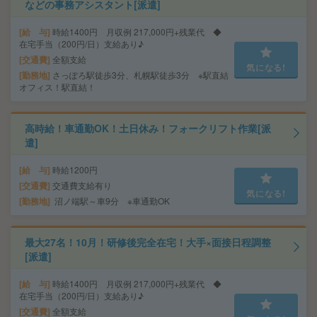
などの事務アシスタント[派遣]
給 与
時給1400円 月収例 217,000円+残業代 ◆
在宅手当（200円/日）支給あり♪
交通費
全額支給
気になる!
勤務地
さっぽろ駅徒歩3分、札幌駅徒歩3分 ※駅直結
オフィス！駅直結！
高時給！車通勤OK！土日休み！フォークリフト作業[派
遣]
給 与
時給1200円
交通費
交通費支給有り
気になる!
勤務地
沼ノ端駅～車9分 ※車通勤OK
最大27名！10月！研修後完全在宅！大手×面接日程調整
[派遣]
給 与
時給1400円 月収例 217,000円+残業代 ◆
在宅手当（200円/日）支給あり♪
交通費
全額支給