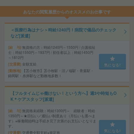
あなたの閲覧履歴からのオススメのお仕事です
＜医療行為はナシ＞時給1240円！病院で備品のチェック
など[派遣]
給 与
無資格の方：時給1240円～1550円 / 介護福祉
士：時給1550円～1937円 / 初任者以上：時給1450円
～1812円
交通費
全額支給
気になる!
勤務地
【苫小牧市】苫小牧駅・沼ノ端駅・青葉駅・
錦岡駅・糸井駅など勤務地多数！
【フルタイムじゃ働けない！という方へ】週3や時短もO
K＊ケアスタッフ[派遣]
給 与
無資格未経験：時給1300円～ 経験者：時給
1350円～★日払い／週払い制度あり（月払いも選べま
す）※稼働開始時は手続き完了次第のお支払いとなりま
す。
気になる!
交通費
交通費全額支給※規定有