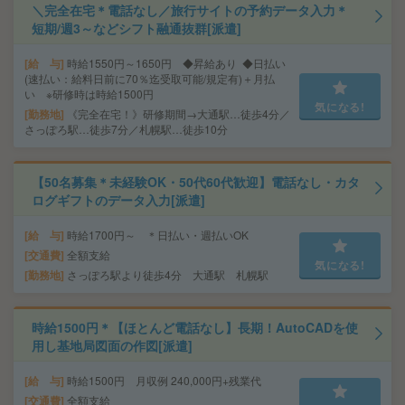
＼完全在宅＊電話なし／旅行サイトの予約データ入力＊
短期/週3～などシフト融通抜群[派遣]
給 与
時給1550円～1650円 ◆昇給あり ◆日払い
(速払い：給料日前に70％迄受取可能/規定有)＋月払
い ※研修時は時給1500円
気になる!
勤務地
《完全在宅！》研修期間→大通駅…徒歩4分／
さっぽろ駅…徒歩7分／札幌駅…徒歩10分
【50名募集＊未経験OK・50代60代歓迎】電話なし・カタ
ログギフトのデータ入力[派遣]
給 与
時給1700円～ ＊日払い・週払いOK
交通費
全額支給
気になる!
勤務地
さっぽろ駅より徒歩4分 大通駅 札幌駅
時給1500円＊【ほとんど電話なし】長期！AutoCADを使
用し基地局図面の作図[派遣]
給 与
時給1500円 月収例 240,000円+残業代
交通費
全額支給