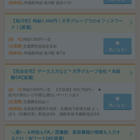
勤務地
JR函館本線 旭川駅 徒歩11分
【旭川市】時給1,350円！大手グループでのオフィスワー
ク！[派遣]
給 与
時給1350円＋交
交通費
交通費別途規定支給
気になる!
勤務地
JR函館本線 旭川駅 車7分
【完全在宅】データ入力など＊大手グループ会社＊未経
験OK[派遣]
給 与
時給1500円＋交 【月収例】303,750円～ ■
給与の前払いが可能な速払いサービスあり
交通費
交通費支給あり
気になる!
勤務地
北海道札幌市中央区 札幌地下鉄南北線 さっ
ぽろ（札幌市営）駅徒歩3分、函館本線 札幌駅徒歩3分
＼週1～＆時短もOK／図書館、新規書籍の情報を入力す
るだけ！WワークOK[派遣]