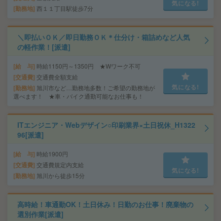
気になる!
勤務地
西１１丁目駅徒歩7分
＼即払いＯＫ／即日勤務ＯＫ＊仕分け・箱詰めなど人気
の軽作業！[派遣]
給 与
時給1150円～1350円 ★Wワーク不可
交通費
交通費全額支給
気になる!
勤務地
旭川市など…勤務地多数！ご希望の勤務地が
選べます！ ★車・バイク通勤可能なお仕事も！
ITエンジニア・Webデザイン○印刷業界×土日祝休_H1322
96[派遣]
給 与
時給1900円
交通費
交通費規定内支給
気になる!
勤務地
旭川から徒歩15分
高時給！車通勤OK！土日休み！日勤のお仕事！廃棄物の
選別作業[派遣]