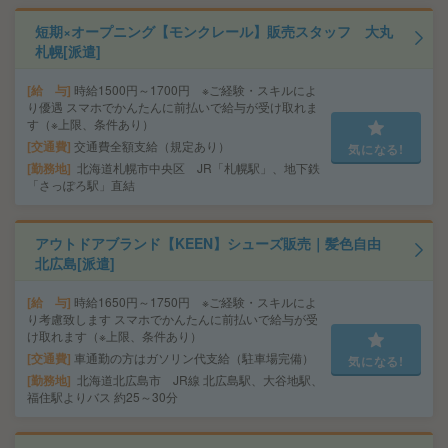
短期×オープニング【モンクレール】販売スタッフ 大丸
札幌[派遣]
給 与
時給1500円～1700円 ※ご経験・スキルによ
り優遇 スマホでかんたんに前払いで給与が受け取れま
す（※上限、条件あり）
交通費
交通費全額支給（規定あり）
気になる!
勤務地
北海道札幌市中央区 JR「札幌駅」、地下鉄
「さっぽろ駅」直結
アウトドアブランド【KEEN】シューズ販売｜髪色自由
北広島[派遣]
給 与
時給1650円～1750円 ※ご経験・スキルによ
り考慮致します スマホでかんたんに前払いで給与が受
け取れます（※上限、条件あり）
交通費
車通勤の方はガソリン代支給（駐車場完備）
気になる!
勤務地
北海道北広島市 JR線 北広島駅、大谷地駅、
福住駅よりバス 約25～30分