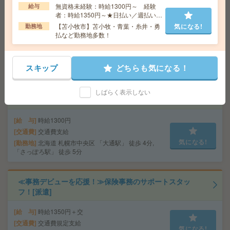
無資格未経験：時給1300円～ 経験
給与
スタッフ募集！[派遣]
者：時給1350円～★日払い／週払い制
度あり（月払いも選べます）※稼働開
【苫小牧市】苫小牧・青葉・糸井・勇
気になる!
勤務地
給 与
時給1150円～1350円 ★Wワーク不可
始時は手続き完了次第のお支払いとな
払など勤務地多数！
交通費
交通費全額支給
ります。
気になる!
勤務地
苫小牧市など…勤務地多数！ご希望の勤務地
が選べます！ ★車・バイク通勤可能なお仕事も！
スキップ
どちらも気になる！
【チカホ直結】大人気！週4日勤務＊時短勤務＊事務的軽
しばらく表示しない
作業[派遣]
給 与
時給1300円
交通費
交通費支給
気になる!
勤務地
北海道 札幌市中央区 「大通駅」 徒歩 4分,
「さっぽろ駅」 徒歩 5分
≪事務デビューを応援！≫保険事務のサポートスタッ
フ！[派遣]
給 与
時給1350円＋交
交通費
交通費規定支給
気になる!