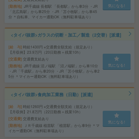
気になる!
勤務地
JR千歳線 長都駅 「長都駅」から車3分 ・JR
「北広島駅」から車25分 ・JR「苫小牧駅」から車45
分 ＊自転車、マイカー通勤OK（無料駐車場あり）
<タイパ抜群>ガラスの切断・加工／製造（2交替）[派遣]
給 与
時給1430円 ※交通費全額支給（規定あり）
【月収例】23.9万円（20日勤務＋残業10h）
交通費
交通費支給あり
気になる!
勤務地
JR千歳線 沼ノ端駅 「沼ノ端駅」から車10分
・JR「千歳駅」から車20分 ・JR「苫小牧駅」から車2
5分 ＊マイカー通勤OK（無料駐車場あり）
<タイパ抜群>食肉加工業務（日勤）[派遣]
給 与
時給1260円 ※交通費全額支給（規定あり）
【月収例】21.8万円（22日勤務＋残業10h）
交通費
交通費支給あり
気になる!
勤務地
ＪＲ千歳線 植苗駅 「植苗駅」から車9分 ＊マ
イカー通勤OK（無料駐車場あり）