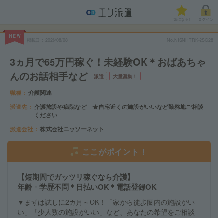
気になる!
ログイン
NEW
掲載日
2026/08/08
No.NISNHTRK-2SG28
3ヵ月で65万円稼ぐ！未経験OK＊おばあちゃ
んのお話相手など
派遣
大量募集！
職種
介護関連
派遣先
介護施設や病院など ★自宅近くの施設がいいなど勤務地ご相談
ください
派遣会社
株式会社ニッソーネット
ここがポイント！
【短期間でガッツリ稼ぐなら介護】
年齢・学歴不問＊日払いOK＊電話登録OK
▼まずは試しに2カ月～OK！「家から徒歩圏内の施設がい
い」「少人数の施設がいい」など、あなたの希望をご相談