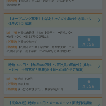
勤務地
【帯広市】帯広駅・西帯広駅・柏林台駅など
勤務地多数！
【オープニング募集】おばあちゃんのお散歩付き添いも
仕事の1つ[派遣]
給 与
無資格未経験：時給1300円～ ■週払いOK
■扶養内OK ■日収1万400円以上
交通費
交通費全額支給
気になる!
勤務地
【札幌市豊平区】福住駅・月寒中央駅・平岸
(札幌市営)駅・南平岸駅・中の島駅など勤務地多数！
時給1500円＊【年収400万以上×正社員の可能性】賞与4
ヶ月分！手当充実＊事務[正社員への紹介予定派遣]
給 与
時給1500円
交通費
全額支給
気になる!
勤務地
さっぽろ駅徒歩2分、札幌駅徒歩3分
【完全在宅】時給1400円＊メールメイン！面接日程調整