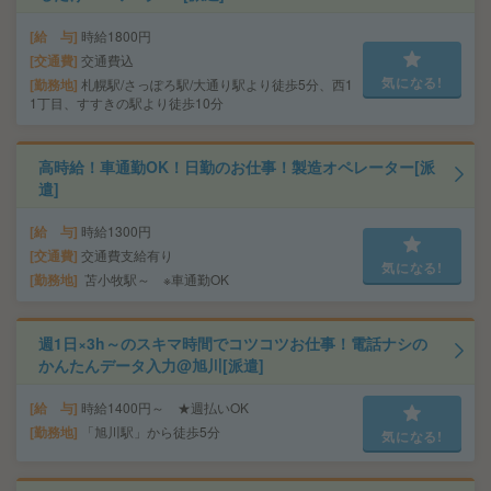
給 与
時給1800円
交通費
交通費込
気になる!
勤務地
札幌駅/さっぽろ駅/大通り駅より徒歩5分、西1
1丁目、すすきの駅より徒歩10分
高時給！車通勤OK！日勤のお仕事！製造オペレーター[派
遣]
給 与
時給1300円
交通費
交通費支給有り
気になる!
勤務地
苫小牧駅～ ※車通勤OK
週1日×3h～のスキマ時間でコツコツお仕事！電話ナシの
かんたんデータ入力@旭川[派遣]
給 与
時給1400円～ ★週払いOK
勤務地
「旭川駅」から徒歩5分
気になる!