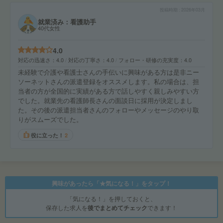
投稿時期
2026年03月
就業済み：看護助手
40代女性
4.0
対応の迅速さ
4.0
対応の丁寧さ
4.0
フォロー・研修の充実度
4.0
未経験で介護や看護士さんの手伝いに興味がある方は是非ニー
ソーネットさんの派遣登録をオススメします。私の場合は、担
当者の方が全国的に実績がある方で話しやすく親しみやすい方
でした。就業先の看護師長さんの面談日に採用が決定しまし
た。その後の派遣担当者さんのフォローやメッセージのやり取
りがスムーズでした。
役に立った！
2
興味があったら「★気になる！」をタップ！
「気になる！」を押しておくと、
保存した求人を
後でまとめてチェック
できます！