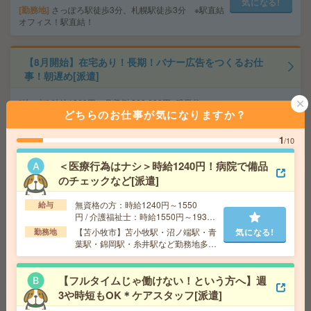
気になる!
勤務地
さっぽろ駅徒歩3分、札幌駅徒歩3分 ※駅直結
オフィス！駅直結！
【8月開始】在宅あり！長期！バナー広告をつくるお仕
事！朝遅め[派遣]
給 与
時給1300円 月収例 208,000円+残業代
どちらのお仕事が気になりますか？
交通費
全額支給
気になる!
勤務地
大通駅徒歩5分、さっぽろ駅徒歩8分 ※おしゃ
1
/10
れなオフィス！ベンチャーです！
＜医療行為はナシ＞時給1240円！病院で備品
のチェックなど[派遣]
【10月開始】直接雇用も！未経験でもOK！ゆったり事務
[派遣]
無資格の方：時給1240円～1550
給与
円 / 介護福祉士：時給1550円～1937
給 与
時給1400円
円 / 初任者以上：時給1450円～1812
【苫小牧市】苫小牧駅・沼ノ端駅・青
気になる!
勤務地
円
交通費
交通費支給
葉駅・錦岡駅・糸井駅など勤務地多
気になる!
数！
勤務地
北海道 札幌市中央区 「さっぽろ駅」 徒歩 2
分,「札幌駅」 徒歩 5分
【フルタイムじゃ働けない！という方へ】週
3や時短もOK＊ケアスタッフ[派遣]
長期×安心＊WEB登録OK！未経験歓迎〇コツコツ軽作業