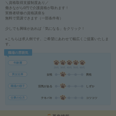
＼資格取得支援制度あり／
働きながら0円で介護資格が取れます！
実務者研修の資格講座を
無料で受講できます（一部条件有）
少しでも興味があれば「気になる」をクリック！
※こちらは求人例です。ご希望にあわせて幅広くご提案いたしま
す。
職場の雰囲気
年齢層
20代
30代
40代
50代
60代
男女比率
女性
男性
職場の様子
活気がある
しずか
仕事の仕方
テキパキ
コツコツ