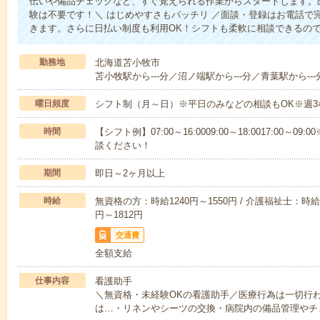
伝いや備品チェックなど、すぐ覚えられる作業からスタートします。
験は不要です！＼ はじめやすさもバッチリ ／面談・登録はお電話で
きます。さらに日払い制度も利用OK！シフトも柔軟に相談できるの
勤務地
北海道苫小牧市
苫小牧駅から---分／沼ノ端駅から---分／青葉駅から---
曜日頻度
シフト制（月～日）※平日のみなどの相談もOK※週3
時間
【シフト例】07:00～16:0009:00～18:0017:00
談ください！
期間
即日～2ヶ月以上
時給
無資格の方：時給1240円～1550円 / 介護福祉士：時給1
円～1812円
交通費
全額支給
仕事内容
看護助手
＼無資格・未経験OKの看護助手／医療行為は一切行
は…・リネンやシーツの交換・病院内の備品管理やチ