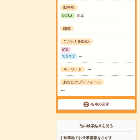
勤務地
青葉
駅/路線
職種
---
こだわりINDEX
---
絶対
---
できれば
キーワード
---
あなたのプロフィール
---
条件の変更
他の検索結果を見る
勤務地でお仕事情報をさがす