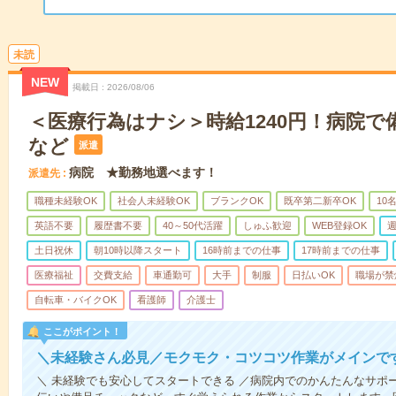
未読
NEW
掲載日
2026/08/06
＜医療行為はナシ＞時給1240円！病院
など
派遣
病院 ★勤務地選べます！
派遣先
職種未経験OK
社会人未経験OK
ブランクOK
既卒第二新卒OK
10
英語不要
履歴書不要
40～50代活躍
しゅふ歓迎
WEB登録OK
週
土日祝休
朝10時以降スタート
16時前までの仕事
17時前までの仕事
医療福祉
交費支給
車通勤可
大手
制服
日払いOK
職場が禁
自転車・バイクOK
看護師
介護士
ここがポイント！
＼未経験さん必見／モクモク・コツコツ作業がメインで
＼ 未経験でも安心してスタートできる ／病院内でのかんたんなサポ