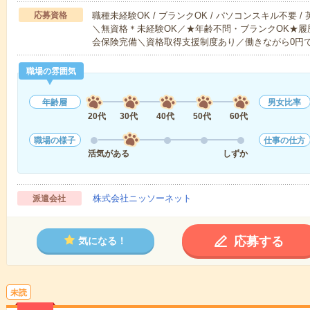
応募資格
職種未経験OK / ブランクOK / パソコンスキル不要 /
＼無資格＊未経験OK／★年齢不問・ブランクOK★履
会保険完備＼資格取得支援制度あり／働きながら0円
職場の雰囲気
年齢層
男女比率
20代
30代
40代
50代
60代
職場の様子
仕事の仕方
活気がある
しずか
株式会社ニッソーネット
派遣会社
応募する
気になる！
未読