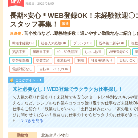
NEW
掲載日
2026/08/05
長期×安心＊WEB登録OK！未経験歓迎
スタッフ募集！
派遣
苫小牧市など…勤務地多数！通いやすい勤務地をご紹介し
派遣先
職種未経験OK
社会人未経験OK
ブランクOK
既卒第二新卒OK
複数
英語不要
履歴書不要
40～50代活躍
しゅふ歓迎
WEB登録OK
週
交替制勤務
交費支給
車通勤可
制服
社食/補助あり
日払いOK
電話対応なし
自転車・バイクOK
ここがポイント！
来社必要なし！WEB登録でラクラクお仕事探し！
＼人気の座り作業あり！未経験でも安心スタート!／特別なスキルや
える」など、シンプルな作業をコツコツ繰り返すお仕事など未経験O
仕事をご紹介！「残業なしがいい」「土日は休みたい」「家の近くで
ひお聞かせください！豊富なお仕事の中からピッタリのお仕事がきっ
E…
つづきを見る
勤務地
北海道苫小牧市