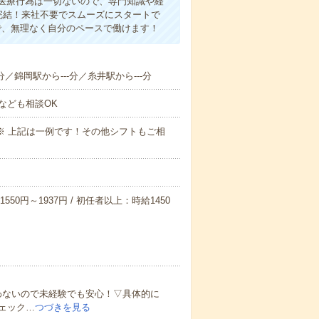
医療行為は一切ないので、専門知識や経
完結！来社不要でスムーズにスタートで
で、無理なく自分のペースで働けます！
分／錦岡駅から---分／糸井駅から---分
なども相談OK
～09:00※ 上記は一例です！その他シフトもご相
550円～1937円 / 初任者以上：時給1450
わないので未経験でも安心！▽具体的に
ェック…
つづきを見る