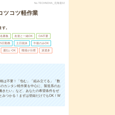
No.TECHNOHA_北海道02
〇コツコツ軽作業
ます。
名募集
友達と一緒OK
OA不要
5日勤務
土日祝休
午後のみOK
週払いOK
職場が分煙
派遣多
資格は不要！「包む」「組み立てる」「数
Kのカンタン軽作業を中心に、製造系のお
働きたい」など、あなたの希望条件をぜ
とみつかる！まずは登録だけでもOK！W