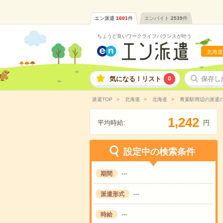
エン派遣
1601
件
エンバイト
2539
件
ちょうど良いワークライフバランスが叶う
北海道
気になる！リスト
0
保存し
派遣TOP
北海道
北海道
青葉駅周辺の派遣
,
1
2
4
2
平均時給:
円
設定中の検索条件
期間
---
派遣形式
---
時給
---