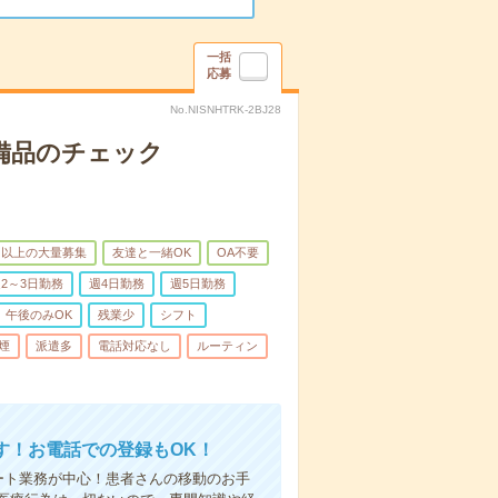
一括
応募
No.NISNHTRK-2BJ28
で備品のチェック
名以上の大量募集
友達と一緒OK
OA不要
2～3日勤務
週4日勤務
週5日勤務
午後のみOK
残業少
シフト
煙
派遣多
電話対応なし
ルーティン
す！お電話での登録もOK！
ート業務が中心！患者さんの移動のお手