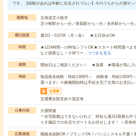
です。【経験があれば年齢に左右されづらい】今のうちから介護やっ
勤務地
北海道苫小牧市
苫小牧駅から---分／青葉駅から---分／糸井駅から---分
曜日頻度
週3日～5日OK（月～金） ★土日休みOK
時間
★1日4時間～の時短シフトOK★スタート時間選べます！7:00～1
など残業なし！※Wワー…
つづきを見る
期間
開始日はご相談ください！ ★急募 ★職場が気に入
時給
無資格未経験：時給1300円～ 経験者：時給1350
選べます）※稼働開始時は手続き完了次第のお支払い
交通費
交通費全額支給※規定有
仕事内容
介護関連
＊在宅勤務はできないけれど、時短も週3日勤務も叶
らす施設での生活サポートをお任せします！ ＜具体
応募資格
職種未経験OK / ブランクOK / パソコンスキル不要 /