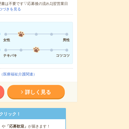
歴書は不要です▽応募後の流れ1)翌営業日
つづきを見る
女性
男性
テキパキ
コツコツ
（医療福祉介護関連）
詳しく見る
クリック！
」
や
「応募歓迎」
が届きます！