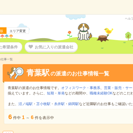
ヘル
版
エリア変更
た希望条件
お気に入りの派遣会社
の仕事一覧
青葉駅
の派遣のお仕事情報一覧
青葉駅の派遣のお仕事情報です。
オフィスワーク・事務系
、
営業・販売・サー
揃えています。さらに、
短期
・
単発
などの期間や、
職種未経験OK
などのこだ
また、
沼ノ端駅
・
苫小牧駅
・
糸井駅
・
錦岡駅
など近隣駅のお仕事もご確認いた
6
1
6
件中
～
件を表示中