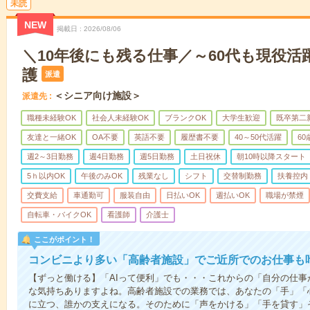
未読
NEW
掲載日
2026/08/06
＼10年後にも残る仕事／～60代も現役活
護
派遣
＜シニア向け施設＞
派遣先
職種未経験OK
社会人未経験OK
ブランクOK
大学生歓迎
既卒第二
友達と一緒OK
OA不要
英語不要
履歴書不要
40～50代活躍
6
週2～3日勤務
週4日勤務
週5日勤務
土日祝休
朝10時以降スタート
5ｈ以内OK
午後のみOK
残業なし
シフト
交替制勤務
扶養控内
交費支給
車通勤可
服装自由
日払いOK
週払いOK
職場が禁煙
自転車・バイクOK
看護師
介護士
ここがポイント！
コンビニより多い「高齢者施設」でご近所でのお仕事も
【ずっと働ける】「AIって便利」でも・・・これからの「自分の仕
な気持ちありますよね。高齢者施設での業務では、あなたの「手」「
に立つ、誰かの支えになる。そのために「声をかける」「手を貸す」