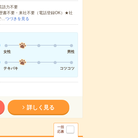
 英語力不要
歴書不要・来社不要（電話登録OK）★社
で…
つづきを見る
女性
男性
テキパキ
コツコツ
詳しく見る
一括
応募