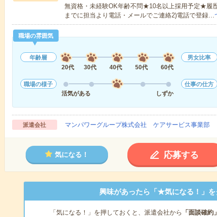
無資格・未経験OK年齢不問★10名以上採用予定★履
までに担当より電話・メールでご連絡2)電話で登録…
職場の雰囲気
年齢層
男女比率
20代
30代
40代
50代
60代
職場の様子
仕事の仕方
活気がある
しずか
マンパワーグループ株式会社 ケアサービス事業部 
派遣会社
応募する
気になる！
興味があったら「★気になる！」を
「気になる！」を押しておくと、派遣会社から
「面談確約