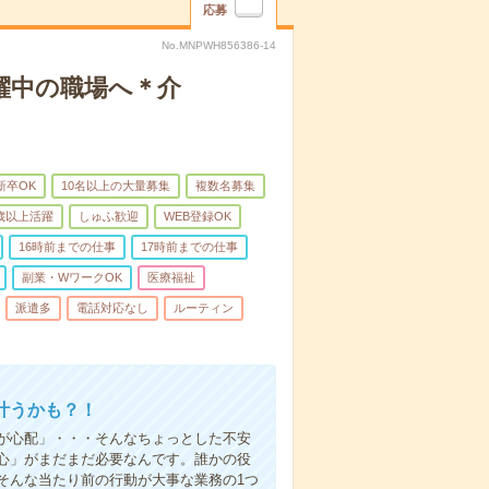
応募
No.MNPWH856386-14
躍中の職場へ＊介
新卒OK
10名以上の大量募集
複数名募集
0歳以上活躍
しゅふ歓迎
WEB登録OK
16時前までの仕事
17時前までの仕事
副業・WワークOK
医療福祉
派遣多
電話対応なし
ルーティン
叶うかも？！
事が心配」・・・そんなちょっとした不安
心」がまだまだ必要なんです。誰かの役
そんな当たり前の行動が大事な業務の1つ