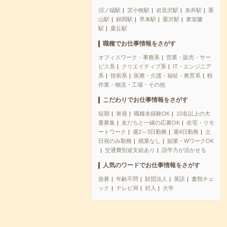
沼ノ端駅
苫小牧駅
岩見沢駅
糸井駅
栗
山駅
錦岡駅
早来駅
栗沢駅
東室蘭
駅
栗丘駅
職種でお仕事情報をさがす
オフィスワーク・事務系
営業・販売・サー
ビス系
クリエイティブ系
IT・エンジニア
系
技術系
医療・介護・福祉・教育系
軽
作業・物流・工場・その他
こだわりでお仕事情報をさがす
短期
単発
職種未経験OK
10名以上の大
量募集
友だちと一緒の応募OK
在宅・リモ
ートワーク
週2～3日勤務
週4日勤務
土
日祝のみ勤務
残業なし
副業・WワークOK
交通費別途支給あり
語学力が活かせる
人気のワードでお仕事情報をさがす
急募
年齢不問
財団法人
英語
書類チェ
ック
テレビ局
封入
大学