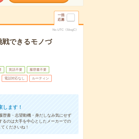
一括
応募
No.UTC《SbqjC》
挑戦できるモノづ
要
英語不要
履歴書不要
電話対応なし
ルーティン
束します！
履歴書・志望動機・身だしなみ気にせず
するのは大手を中心としたメーカーでの
してくださいね！