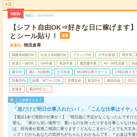
未読
NEW
掲載日
2026/08/08
【シフト自由OK⇒好きな日に稼げます
とシール貼り！
派遣
物流倉庫
派遣先
職種未経験OK
社会人未経験OK
ブランクOK
大学生歓迎
既卒第二
友達と一緒OK
OA不要
英語不要
履歴書不要
40～50代活躍
6
週1OK
週2～3日勤務
土日祝休
朝10時以降スタート
17時以降スタ
扶養控内
副業・WワークOK
交費支給
駅歩5分
服装自由
日払い
派遣多
電話対応なし
ここがポイント！
「急だけど明日仕事入れたい！」「こんな仕事はイヤ」
【電話1本で理想の仕事が！】「明日急に予定がなくなったんですけ
望も。「家から近い場所で、重いものを持ったりする仕事じゃなけれ
ば、担当者が直接ご相談に乗ります！どんなこまかいことでも大丈夫
ッフ！だからあなたの気持ちがちゃんとわかるんです。＊お金は手渡