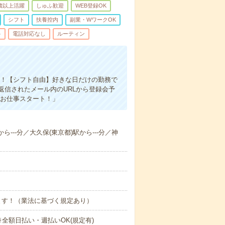
0歳以上活躍
しゅふ歓迎
WEB登録OK
シフト
扶養控内
副業・WワークOK
多
電話対応なし
ルーティン
す！【シフト自由】好きな日だけの勤務で
返信されたメール内のURLから登録会予
「お仕事スタート！」
ら---分／大久保(東京都)駅から---分／神
ます！（業法に基づく規定あり）
 ※全額日払い・週払いOK(規定有)