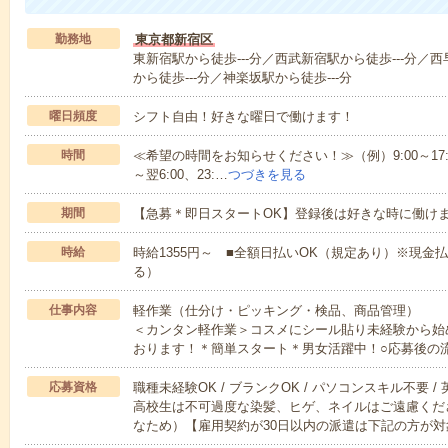
勤務地
東京都新宿区
東新宿駅から徒歩---分／西武新宿駅から徒歩---分／西
から徒歩---分／神楽坂駅から徒歩---分
曜日頻度
シフト自由！好きな曜日で働けます！
時間
≪希望の時間をお知らせください！≫（例）9:00～17:00、9:
～翌6:00、23:…
つづきを見る
期間
【急募＊即日スタートOK】登録後は好きな時に働け
時給
時給1355円～ ■全額日払いOK（規定あり）※現金
る）
仕事内容
軽作業（仕分け・ピッキング・検品、商品管理）
＜カンタン軽作業＞コスメにシール貼り未経験から始
おります！＊簡単スタート＊男女活躍中！○応募後の
応募資格
職種未経験OK / ブランクOK / パソコンスキル不要 /
高校生は不可過度な染髪、ヒゲ、ネイルはご遠慮くだ
なため）【雇用契約が30日以内の派遣は下記の方が対