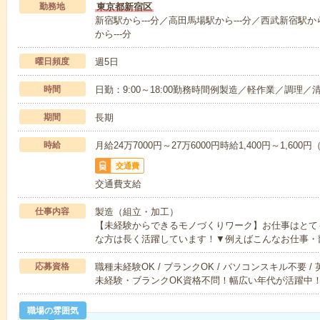
勤務地
東京都新宿区
新宿駅から---分／高田馬場駅から---分／西武新宿駅か
から---分
曜日頻度
週5日
時間
日勤：9:00～18:00勤務時間例製造／軽作業／調理／
期間
長期
時給
月給24万7000円～27万6000円時給1,400円～1,60
交通費
交通費支給
仕事内容
製造（組立・加工）
【未経験からできるモノづくりワーク】お仕事はとて
な方は長く活躍しています！▼例えばこんなお仕事・
応募資格
職種未経験OK / ブランクOK / パソコンスキル不要 /
未経験・ブランクOK資格不問！幅広い年代が活躍中
職場の雰囲気