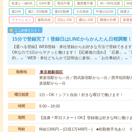
友達と一緒OK
OA不要
英語不要
履歴書不要
40～50代活躍
6
週1OK
週2～3日勤務
週4日勤務
土日祝休
午後のみOK
残業少
ファッション
服装自由
日払いOK
週払いOK
職場が分煙
派遣
ここがポイント！
15分で登録完了！登録日はLINEからかんたん日程調整！
【選べる登録】WEB登録・来社登録からお好きな方法で登録できま
OKなので1日からサクッと働けます！【応募後の流れ】「応募」→「
約」→「WEB・来社どちらかで説明会に参加」→「お仕事紹介」→
勤務地
東京都新宿区
東新宿駅から---分／西武新宿駅から---分／西早稲田駅か
楽坂駅から---分
曜日頻度
1日～OK！シフト自由！好きな曜日で働けます！
時間
9:00～18:00
期間
【急募＊即日スタートOK】登録後は好きな時に働け
時給
時給1306円～(日収1万448円～) ■初勤務手当あり