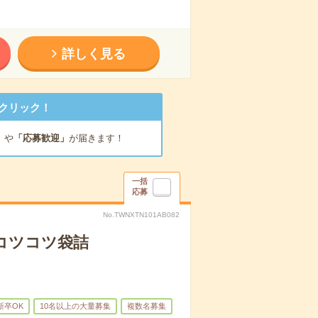
詳しく見る
クリック！
」
や
「応募歓迎」
が届きます！
一括
応募
No.TWNXTN101AB082
コツコツ袋詰
新卒OK
10名以上の大量募集
複数名募集