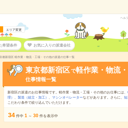
ヘル
エリア変更
た希望条件
お気に入りの派遣会社
京都新宿区 軽作業・物流・工場・その他の派遣の仕事一覧
東京都新宿区
軽作業・物流
で
仕事情報一覧
新宿区の派遣のお仕事情報です。軽作業・物流・工場・その他のお仕事には、
理）
、
製造（組立・加工）
、
マシンオペレーター
などがあります。さらに、
短
こだわり条件で絞り込んでいただけます。
34
1
30
件中
～
件を表示中