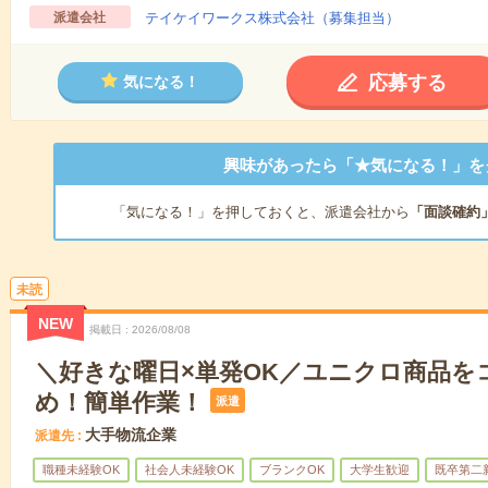
派遣会社
テイケイワークス株式会社（募集担当）
応募する
気になる！
興味があったら「★気になる！」を
「気になる！」を押しておくと、派遣会社から
「面談確約
未読
NEW
掲載日
2026/08/08
＼好きな曜日×単発OK／ユニクロ商品を
め！簡単作業！
派遣
大手物流企業
派遣先
職種未経験OK
社会人未経験OK
ブランクOK
大学生歓迎
既卒第二