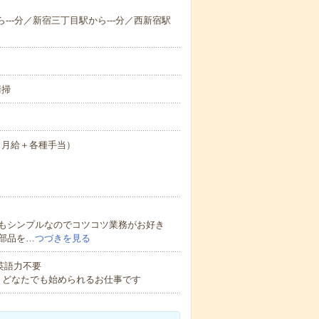
ら---分／新宿三丁目駅から---分／西新宿駅
清掃
0円（月給＋各種手当）
もシンプルなのでコツコツ業務がお好き
部品を…
つづきを見る
 英語力不要
！どなたでも始められるお仕事です