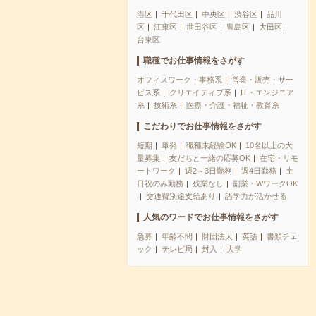
港区
千代田区
中央区
渋谷区
品川
区
江東区
世田谷区
豊島区
大田区
台東区
職種でお仕事情報をさがす
オフィスワーク・事務系
営業・販売・サー
ビス系
クリエイティブ系
IT・エンジニア
系
技術系
医療・介護・福祉・教育系
こだわりでお仕事情報をさがす
短期
単発
職種未経験OK
10名以上の大
量募集
友だちと一緒の応募OK
在宅・リモ
ートワーク
週2～3日勤務
週4日勤務
土
日祝のみ勤務
残業なし
副業・WワークOK
交通費別途支給あり
語学力が活かせる
人気のワードでお仕事情報をさがす
急募
年齢不問
財団法人
英語
書類チェ
ック
テレビ局
封入
大学