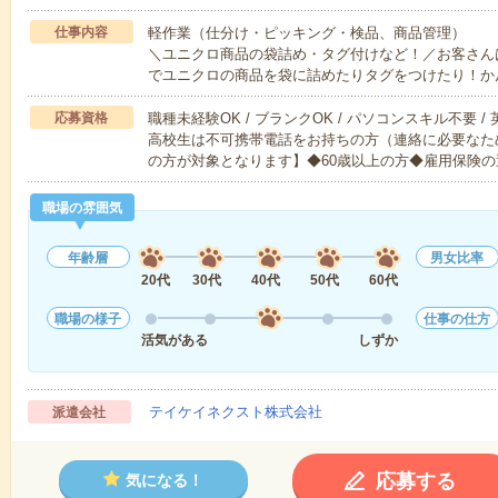
仕事内容
軽作業（仕分け・ピッキング・検品、商品管理）
＼ユニクロ商品の袋詰め・タグ付けなど！／お客さん
でユニクロの商品を袋に詰めたりタグをつけたり！か
応募資格
職種未経験OK / ブランクOK / パソコンスキル不要 /
高校生は不可携帯電話をお持ちの方（連絡に必要なた
の方が対象となります】◆60歳以上の方◆雇用保険の
職場の雰囲気
年齢層
男女比率
20代
30代
40代
50代
60代
職場の様子
仕事の仕方
活気がある
しずか
テイケイネクスト株式会社
派遣会社
応募する
気になる！