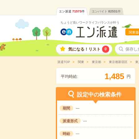
エン派遣
71573
件
エンバイト
82531
件
ちょうど良いワークライフバランスが叶う
関東版
気になる！リスト
0
保存し
派遣TOP
関東
東京都
東京都新宿区
東
,
1
4
8
5
平均時給:
円
設定中の検索条件
期間
---
派遣形式
---
時給
---