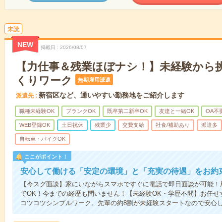
未読
NEW
掲載日
2026/08/07
【力仕事＆残業ほぼナシ！】未経験から
くりワーク
無期雇用派遣
新宿区など、通いやすい勤務地をご紹介します
派遣先
職種未経験OK
ブランクOK
既卒第二新卒OK
友達と一緒OK
OA不
WEB登録OK
土日祝休
残業少
交費支給
社食/補助あり
派遣多
自転車・バイクOK
ここがポイント！
安心して働ける「安定の環境」と「充実の待遇」をお約
【今スグ面談】家にいながらスマホですぐに電話で即日面談が可能！
でOK！今までの経歴も問いません！【未経験OK・学歴不問】お任せ
コツコツシンプルワーク。先輩の約8割が未経験スタートなので安心