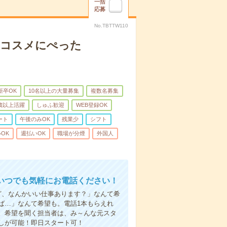
一括
応募
No.TBTTW110
】コスメにぺった
新卒OK
10名以上の大量募集
複数名募集
0歳以上活躍
しゅふ歓迎
WEB登録OK
ート
午後のみOK
残業少
シフト
OK
週払いOK
職場が分煙
外国人
いつでも気軽にお電話ください！
ど、なんかいい仕事あります？」なんて希
ば…」なんて希望も。電話1本もらえれ
。希望を聞く担当者は、み～んな元スタ
しが可能！即日スタート可！