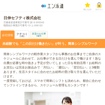
気になる!
ログイン
日伸セフティ株式会社
労働者派遣事業許可番号:派13-305342
職業紹介事業許可番号:13-ユ-306120
クチコミ
派遣のお仕事
会社情報
19
件
1
件
未経験でも「この日だけ働きたい」が叶う。簡単シンプルワーク
簡単シンプルワークの軽作業スタッフから事務のお仕事までご自身のス
ケジュールに合わせて、お仕事ができる日だけを選んで働けます！急な
出費が必要な時や急きょ予定が空いてしまった日を有効活用！お給料の
お支払いは完全お振込みで「月払い」「週払い」「翌日払い」と3種類
あります。生活スタイルに合わせたお給料の受け取り方を選んでいただ
けます。
一度登録しておけば、スマホで簡単にシフトも決められ、都合に合わせ
てシフトインできるから、スケジュール管理もカンタンです！