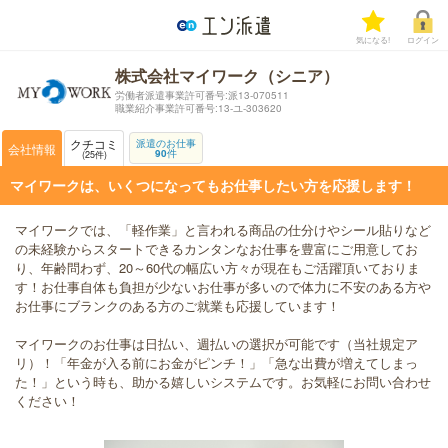
気になる!
ログイン
株式会社マイワーク（シニア）
労働者派遣事業許可番号:派13-070511
職業紹介事業許可番号:13-ユ-303620
クチコミ
派遣のお仕事
会社情報
90
件
25
件
マイワークは、いくつになってもお仕事したい方を応援します！
マイワークでは、「軽作業」と言われる商品の仕分けやシール貼りなど
の未経験からスタートできるカンタンなお仕事を豊富にご用意してお
り、年齢問わず、20～60代の幅広い方々が現在もご活躍頂いておりま
す！お仕事自体も負担が少ないお仕事が多いので体力に不安のある方や
お仕事にブランクのある方のご就業も応援しています！
マイワークのお仕事は日払い、週払いの選択が可能です（当社規定ア
リ）！「年金が入る前にお金がピンチ！」「急な出費が増えてしまっ
た！」という時も、助かる嬉しいシステムです。お気軽にお問い合わせ
ください！