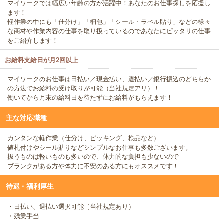
マイワークでは幅広い年齢の方が活躍中！あなたのお仕事探しを応援し
ます！
軽作業の中にも「仕分け」「梱包」「シール・ラベル貼り」などの様々
な商材や作業内容の仕事を取り扱っているのであなたにピッタリの仕事
をご紹介します！
お給料支給日が月2回以上
マイワークのお仕事は日払い／現金払い、週払い／銀行振込のどちらか
の方法でお給料の受け取りが可能（当社規定アリ）！
働いてから月末の給料日を待たずにお給料がもらえます！
主な対応職種
カンタンな軽作業（仕分け、ピッキング、検品など）
値札付けやシール貼りなどシンプルなお仕事も多数ございます。
扱うものは軽いものも多いので、体力的な負担も少ないので
ブランクがある方や体力に不安のある方にもオススメです！
待遇・福利厚生
・日払い、週払い選択可能（当社規定あり）
・残業手当