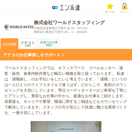
気になる!
ログイン
株式会社ワールドスタッフィング
労働者派遣事業許可番号:派 40－301031
職業紹介事業許可番号:40－ユ－300845
クチコミ
派遣のお仕事
会社情報
10
件
1
件
アナタのお仕事探しをサポート！
ワールドスタッフィングでは、オフィスワーク、コールセンター、接
客・販売、倉庫内軽作業など幅広い職種を取り扱っております。 私達
は「適職探し」のお手伝いをしたいと考えています。「適職」というの
は一人ひとりのライフスタイルで違うはず。だからこそ、最初のカウン
セリングを大切にしています。専任コーディネーターがご希望を丁寧に
ヒアリングし、豊富なお仕事の中から、最適なお仕事をご紹介します。
就業後も、キャリアや要望、職場に関するご相談などもカウンセリング
で解決していきます。スタッフの方が安心して快適に働ける環境づくり
を、一番大切にしています。