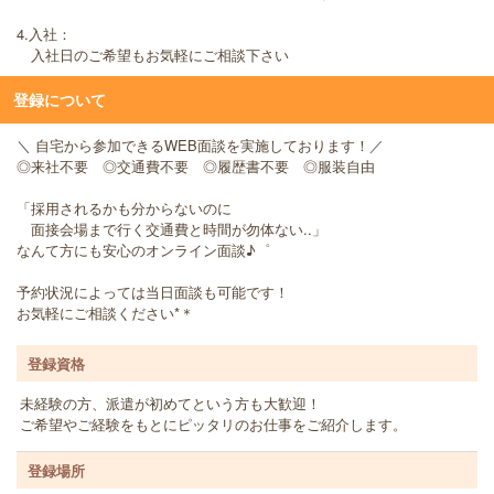
4.入社：
入社日のご希望もお気軽にご相談下さい
登録について
＼ 自宅から参加できるWEB面談を実施しております！／
◎来社不要 ◎交通費不要 ◎履歴書不要 ◎服装自由
「採用されるかも分からないのに
面接会場まで行く交通費と時間が勿体ない..」
なんて方にも安心のオンライン面談♪゜
予約状況によっては当日面談も可能です！
お気軽にご相談ください*＊
登録資格
未経験の方、派遣が初めてという方も大歓迎！
ご希望やご経験をもとにピッタリのお仕事をご紹介します。
登録場所