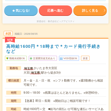
気になる!
応募へ進む
詳しく見る
派遣会社
株式会社ビッグアビリティ
未読
掲載日
2026/08/05
NEW
高時給1600円＊18時まで＊カード発行手続き
など
職種未経験OK
交通費別途支給あり
WEB登録OK
派遣
さいたま市大宮区
埼玉県
勤務地
大宮(
)駅から徒歩3分
埼玉県
月～金・土・日・祝 ※シフト勤務です。※週3勤務から相談
曜日頻度
可能です。
9:00～18:00 ※残業はほとんどありません。※休憩60分。
時間
【急募】即日～長期 ※開始日はご相談可能です！
期間
時給1600円＋交 ■給与の前払いが可能な速払いサービスあ
時給