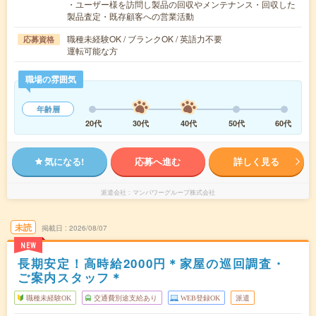
・ユーザー様を訪問し製品の回収やメンテナンス・回収した
製品査定・既存顧客への営業活動
職種未経験OK / ブランクOK / 英語力不要
応募資格
運転可能な方
職場の雰囲気
年齢層
20代
30代
40代
50代
60代
気になる!
応募へ進む
詳しく見る
派遣会社
マンパワーグループ株式会社
未読
掲載日
2026/08/07
NEW
長期安定！高時給2000円＊家屋の巡回調査・
ご案内スタッフ＊
職種未経験OK
交通費別途支給あり
WEB登録OK
派遣