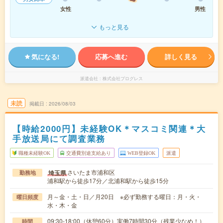
女性
男性
もっと見る
気になる!
応募へ進む
詳しく見る
派遣会社
株式会社プログレス
未読
掲載日
2026/08/03
【時給2000円】未経験OK＊マスコミ関連＊大
手放送局にて調査業務
職種未経験OK
交通費別途支給あり
WEB登録OK
派遣
さいたま市浦和区
埼玉県
勤務地
浦和駅から徒歩17分／北浦和駅から徒歩15分
月～金・土・日／月20日 ※必ず勤務する曜日：月・火・
曜日頻度
水・木・金
09:30-18:00（休憩60分）実働7時間30分（残業少なめ！）
時間