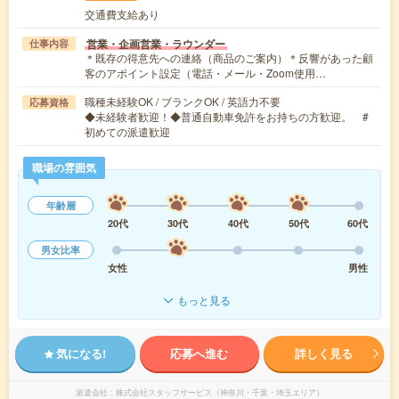
交通費支給あり
営業・企画営業・ラウンダー
仕事内容
＊既存の得意先への連絡（商品のご案内）＊反響があった顧
客のアポイント設定（電話・メール・Zoom使用…
職種未経験OK / ブランクOK / 英語力不要
応募資格
◆未経験者歓迎！◆普通自動車免許をお持ちの方歓迎。 #
初めての派遣歓迎
職場の雰囲気
年齢層
20代
30代
40代
50代
60代
男女比率
女性
男性
もっと見る
気になる!
応募へ進む
詳しく見る
派遣会社
株式会社スタッフサービス（神奈川・千葉・埼玉エリア）