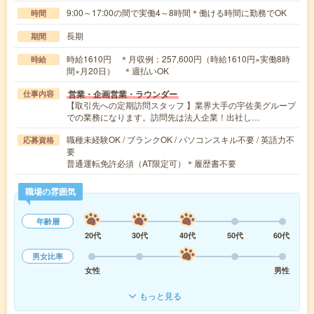
9:00～17:00の間で実働4～8時間＊働ける時間に勤務でOK
時間
長期
期間
時給1610円 ＊月収例：257,600円（時給1610円×実働8時
時給
間×月20日） ＊週払いOK
営業・企画営業・ラウンダー
仕事内容
【取引先への定期訪問スタッフ 】業界大手の宇佐美グループ
での業務になります。訪問先は法人企業！出社し…
職種未経験OK / ブランクOK / パソコンスキル不要 / 英語力不
応募資格
要
普通運転免許必須（AT限定可）＊履歴書不要
職場の雰囲気
年齢層
20代
30代
40代
50代
60代
男女比率
女性
男性
もっと見る