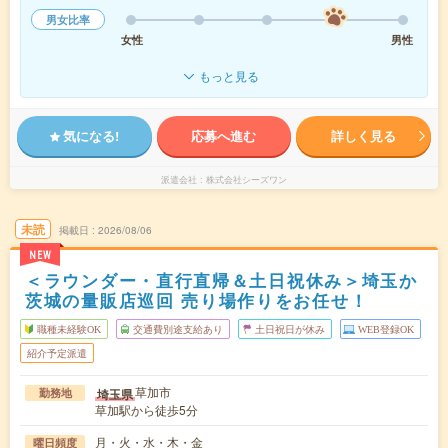
男女比率
女性
男性
もっと見る
気になる!
応募へ進む
詳しく見る
派遣会社
株式会社シーズワン
未読
掲載日
2026/08/06
NEW
＜ラウンダー・直行直帰＆土日祝休み＞埼玉か
茨城の量販店巡回 売り場作りをお任せ！
職種未経験OK
交通費別途支給あり
土日祝日が休み
WEB登録OK
紹介予定派遣
草加市
埼玉県
勤務地
草加駅から徒歩5分
月・火・水・木・金
曜日頻度