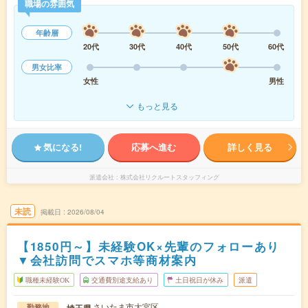
職場の雰囲気
年齢層
20代
30代
40代
50代
60代
男女比率
女性
男性
もっと見る
気になる!
応募へ進む
詳しく見る
派遣会社
株式会社リクルートスタッフィング
未読
掲載日
2026/08/04
【1850円～】未経験OK×先輩のフォローあり
▼会社訪問でスマホ等商材案内
職種未経験OK
交通費別途支給あり
土日祝日が休み
派遣
さいたま市大宮区
埼玉県
勤務地