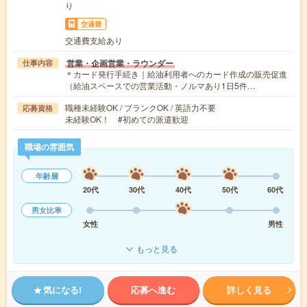
り
交通費
交通費支給あり
営業・企画営業・ラウンダー
仕事内容
＊カード発行手続き｜給油利用者へのカード作成の販売促進
（給油スペースでの営業活動・ノルマあり1日5件…
職種未経験OK / ブランクOK / 英語力不要
応募資格
未経験OK！ #初めての派遣歓迎
職場の雰囲気
年齢層
20代
30代
40代
50代
60代
男女比率
女性
男性
もっと見る
気になる!
応募へ進む
詳しく見る