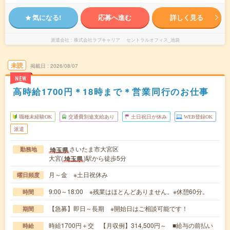
気になる!
応募へ進む
詳しく見る
派遣会社
株式会社ラブキャリア セントラルオフィス_池袋
未読
掲載日
2026/08/07
NEW
高時給1700円＊18時まで＊営業同行のお仕事
職種未経験OK
交通費別途支給あり
土日祝日が休み
WEB登録OK
派遣
さいたま市大宮区
埼玉県
勤務地
大宮(
)駅から徒歩5分
埼玉県
月～金 ※土日祝休み
曜日頻度
9:00～18:00 ※残業はほとんどありません。※休憩60分。
時間
【急募】即日～長期 ※開始日はご相談可能です！
期間
時給1700円＋交 【月収例】314,500円～ ■給与の前払い
時給