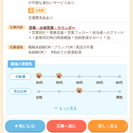
が可能な速払いサービスあり
交通費
交通費支給あり
営業・企画営業・ラウンダー
仕事内容
＊営業同行＊業務支援＊営業フォロー＊担当者へのアドバイ
ス＊顧客対応時の関係構築＊信頼形成サポート＊活…
職種未経験OK / ブランクOK / 英語力不要
応募資格
未経験OK！ #初めての派遣歓迎
職場の雰囲気
年齢層
20代
30代
40代
50代
60代
男女比率
女性
男性
もっと見る
気になる!
応募へ進む
詳しく見る