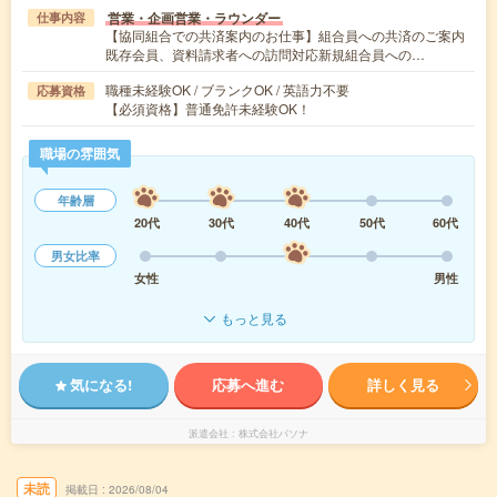
営業・企画営業・ラウンダー
仕事内容
【協同組合での共済案内のお仕事】組合員への共済のご案内
既存会員、資料請求者への訪問対応新規組合員への…
職種未経験OK / ブランクOK / 英語力不要
応募資格
【必須資格】普通免許未経験OK！
職場の雰囲気
年齢層
20代
30代
40代
50代
60代
男女比率
女性
男性
もっと見る
気になる!
応募へ進む
詳しく見る
派遣会社
株式会社パソナ
未読
掲載日
2026/08/04