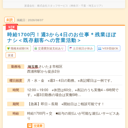
派遣会社
株式会社スタッフサービス（神奈川・千葉・埼玉エリア）
未読
掲載日
2026/08/07
NEW
時給1700円！週3から4日のお仕事＊残業ほぼ
ナシ＜既存顧客への営業活動＞
職種未経験OK
交通費別途支給あり
土日祝日が休み
WEB登録OK
派遣
さいたま市桜区
埼玉県
勤務地
西浦和駅から徒歩2分
月・水・金 ※週3～4日の勤務。※表記曜日は一例です。
曜日頻度
12:00～19:00 ※休憩は60分。※表記のうち実働4～6時間で
時間
す。※週3日勤務の場合は実働5時…
【急募】即日～長期 ※開始日はご相談可能です！
期間
時給1700円＋交 ■給与の前払いが可能な速払いサービスあ
時給
り
交通費