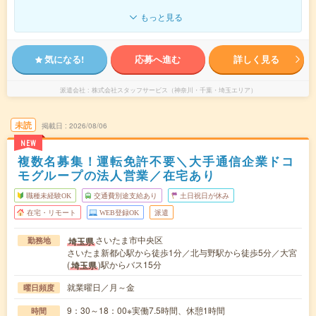
もっと見る
気になる!
応募へ進む
詳しく見る
派遣会社
株式会社スタッフサービス（神奈川・千葉・埼玉エリア）
未読
掲載日
2026/08/06
NEW
複数名募集！運転免許不要＼大手通信企業ドコ
モグループの法人営業／在宅あり
職種未経験OK
交通費別途支給あり
土日祝日が休み
在宅・リモート
WEB登録OK
派遣
さいたま市中央区
埼玉県
勤務地
さいたま新都心駅から徒歩1分／北与野駅から徒歩5分／大宮
(
)駅からバス15分
埼玉県
就業曜日／月～金
曜日頻度
9：30～18：00※実働7.5時間、休憩1時間
時間