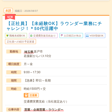
未読
掲載日
2026/08/07
NEW
【正社員】【未経験OK】ラウンダー業務にチ
ャレンジ！＊50代活躍中
職種未経験OK
交通費別途支給あり
土日祝日が休み
WEB登録OK
正社員への紹介予定派遣
坂戸市
埼玉県
勤務地
若葉駅からバス10分
月～金
曜日頻度
9:00～17:30
時間
【急募】即日～長期
期間
時給1500円＋交
時給
交通費
交通費実費支給（当社規定あり）
営業・企画営業・ラウンダー
仕事内容