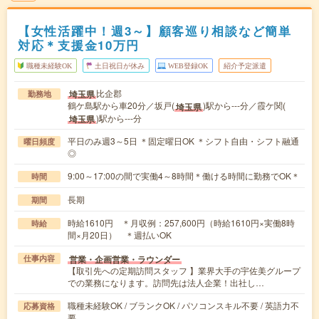
【女性活躍中！週3～】顧客巡り相談など簡単
対応＊支援金10万円
職種未経験OK
土日祝日が休み
WEB登録OK
紹介予定派遣
比企郡
埼玉県
勤務地
鶴ケ島駅から車20分／坂戸(
)駅から---分／霞ケ関(
埼玉県
)駅から---分
埼玉県
平日のみ週3～5日 ＊固定曜日OK ＊シフト自由・シフト融通
曜日頻度
◎
9:00～17:00の間で実働4～8時間＊働ける時間に勤務でOK＊
時間
長期
期間
時給1610円 ＊月収例：257,600円（時給1610円×実働8時
時給
間×月20日） ＊週払いOK
営業・企画営業・ラウンダー
仕事内容
【取引先への定期訪問スタッフ 】業界大手の宇佐美グループ
での業務になります。訪問先は法人企業！出社し…
職種未経験OK / ブランクOK / パソコンスキル不要 / 英語力不
応募資格
要