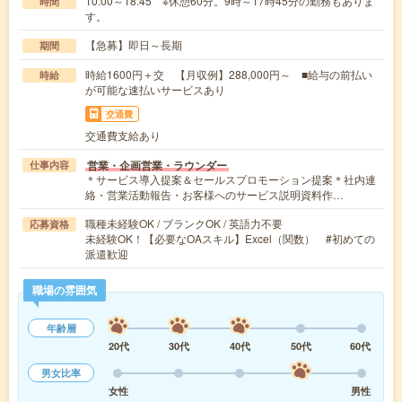
10:00～18:45 ※休憩60分。9時～17時45分の勤務もありま
時間
す。
【急募】即日～長期
期間
時給1600円＋交 【月収例】288,000円～ ■給与の前払い
時給
が可能な速払いサービスあり
交通費
交通費支給あり
営業・企画営業・ラウンダー
仕事内容
＊サービス導入提案＆セールスプロモーション提案＊社内連
絡・営業活動報告・お客様へのサービス説明資料作…
職種未経験OK / ブランクOK / 英語力不要
応募資格
未経験OK！【必要なOAスキル】Excel（関数） #初めての
派遣歓迎
職場の雰囲気
年齢層
20代
30代
40代
50代
60代
男女比率
女性
男性