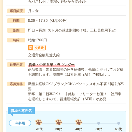
らバス15分／南鳩ケ谷駅から徒歩8分
月～金
曜日頻度
8:30～17:30（休憩60分）
時間
即日～長期（6ヶ月の派遣期間終了後、正社員雇用予定）
期間
時給1700円
時給
交通費
交通費全額別途支給
営業・企画営業・ラウンダー
仕事内容
商品知識・業界知識等の座学研修後、先輩に同行してお客様
を訪問します。訪問先には社用車（AT）で移動し…
職種未経験OK / ブランクOK / パソコンスキル不要 / 英語力不
応募資格
要
新卒・第二新卒OK！！未経験・フリーター歓迎！！社用車
を運転しますので、普通運転免許（AT可）が必要…
職場の雰囲気
年齢層
20代
30代
40代
50代
60代