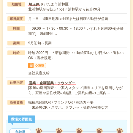
さいたま市浦和区
埼玉県
勤務地
北浦和駅から徒歩15分／浦和駅から徒歩20分
月～日 週5日勤務 ※土曜または日曜の勤務が必須
曜日頻度
・09:00 ～ 17:30・09:30 ～ 18:00＊いずれも休憩60分[研修
時間
期間] 6日間/同…
9月初旬～長期
期間
時給 2000円 ＊研修期間中：時給変動なし/日払い・週払い
時給
OK（当社規定）
交通費
当社規定支給
営業・企画営業・ラウンダー
仕事内容
[家屋の巡回調査・ご案内スタッフ]担当エリアを巡回しなが
ら、家屋や居住状況の確認、ご契約内容のご案内…
職種未経験OK / ブランクOK / 英語力不要
応募資格
・未経験OK・スマホ、タブレット操作が可能な方
職場の雰囲気
年齢層