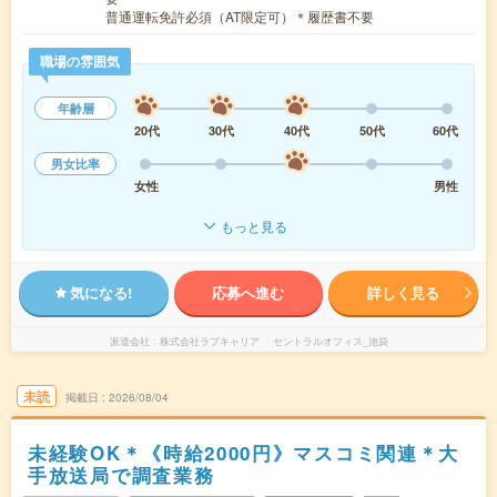
普通運転免許必須（AT限定可）＊履歴書不要
職場の雰囲気
年齢層
20代
30代
40代
50代
60代
男女比率
女性
男性
もっと見る
気になる!
応募へ進む
詳しく見る
派遣会社
株式会社ラブキャリア セントラルオフィス_池袋
未読
掲載日
2026/08/04
未経験OK＊《時給2000円》マスコミ関連＊大
手放送局で調査業務