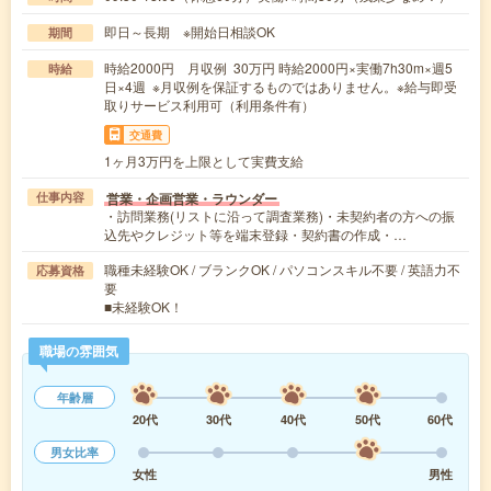
即日～長期 ※開始日相談OK
期間
時給2000円 月収例 30万円 時給2000円×実働7h30m×週5
時給
日×4週 ※月収例を保証するものではありません。※給与即受
取りサービス利用可（利用条件有）
交通費
1ヶ月3万円を上限として実費支給
営業・企画営業・ラウンダー
仕事内容
・訪問業務(リストに沿って調査業務)・未契約者の方への振
込先やクレジット等を端末登録・契約書の作成・…
職種未経験OK / ブランクOK / パソコンスキル不要 / 英語力不
応募資格
要
■未経験OK！
職場の雰囲気
年齢層
20代
30代
40代
50代
60代
男女比率
女性
男性