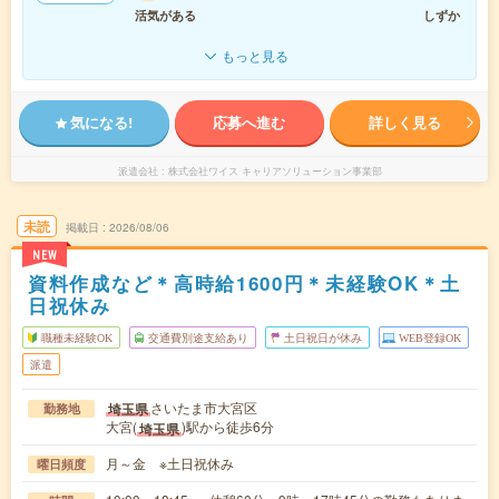
活気がある
しずか
もっと見る
気になる!
応募へ進む
詳しく見る
派遣会社
株式会社ワイス キャリアソリューション事業部
未読
掲載日
2026/08/06
NEW
資料作成など＊高時給1600円＊未経験OK＊土
日祝休み
職種未経験OK
交通費別途支給あり
土日祝日が休み
WEB登録OK
派遣
さいたま市大宮区
埼玉県
勤務地
大宮(
)駅から徒歩6分
埼玉県
月～金 ※土日祝休み
曜日頻度