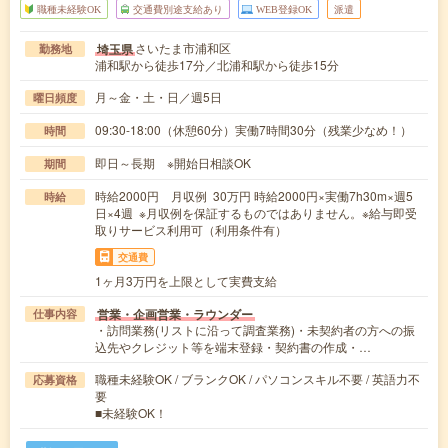
職種未経験OK
交通費別途支給あり
WEB登録OK
派遣
さいたま市浦和区
埼玉県
勤務地
浦和駅から徒歩17分／北浦和駅から徒歩15分
月～金・土・日／週5日
曜日頻度
09:30-18:00（休憩60分）実働7時間30分（残業少なめ！）
時間
即日～長期 ※開始日相談OK
期間
時給2000円 月収例 30万円 時給2000円×実働7h30m×週5
時給
日×4週 ※月収例を保証するものではありません。※給与即受
取りサービス利用可（利用条件有）
交通費
1ヶ月3万円を上限として実費支給
営業・企画営業・ラウンダー
仕事内容
・訪問業務(リストに沿って調査業務)・未契約者の方への振
込先やクレジット等を端末登録・契約書の作成・…
職種未経験OK / ブランクOK / パソコンスキル不要 / 英語力不
応募資格
要
■未経験OK！