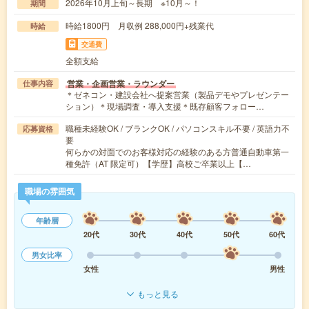
2026年10月上旬～長期 ※10月～！
期間
時給1800円 月収例 288,000円+残業代
時給
交通費
全額支給
営業・企画営業・ラウンダー
仕事内容
＊ゼネコン・建設会社へ提案営業（製品デモやプレゼンテー
ション）＊現場調査・導入支援＊既存顧客フォロー…
職種未経験OK / ブランクOK / パソコンスキル不要 / 英語力不
応募資格
要
何らかの対面でのお客様対応の経験のある方普通自動車第一
種免許（AT 限定可）【学歴】高校ご卒業以上【…
職場の雰囲気
年齢層
20代
30代
40代
50代
60代
男女比率
女性
男性
もっと見る