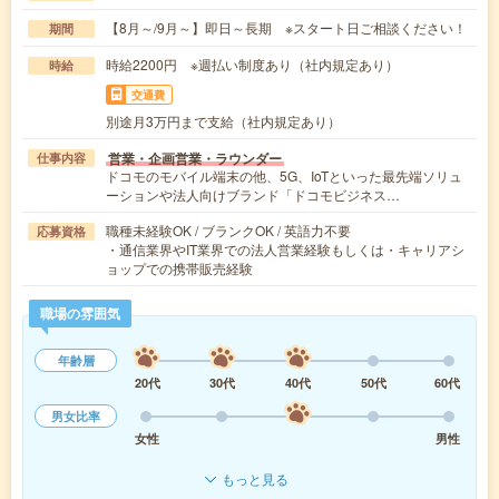
【8月～/9月～】即日～長期 ※スタート日ご相談ください！
期間
時給2200円 ※週払い制度あり（社内規定あり）
時給
交通費
別途月3万円まで支給（社内規定あり）
営業・企画営業・ラウンダー
仕事内容
ドコモのモバイル端末の他、5G、IoTといった最先端ソリュ
ーションや法人向けブランド「ドコモビジネス…
職種未経験OK / ブランクOK / 英語力不要
応募資格
・通信業界やIT業界での法人営業経験もしくは・キャリアシ
ョップでの携帯販売経験
職場の雰囲気
年齢層
20代
30代
40代
50代
60代
男女比率
女性
男性
もっと見る