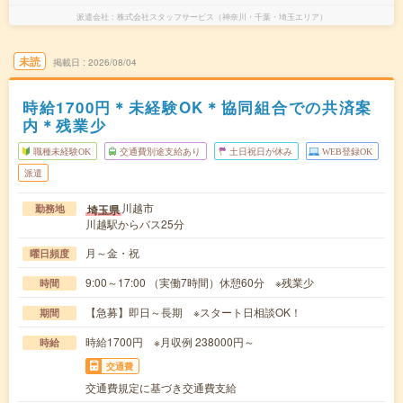
派遣会社
株式会社スタッフサービス（神奈川・千葉・埼玉エリア）
未読
掲載日
2026/08/04
時給1700円＊未経験OK＊協同組合での共済案
内＊残業少
職種未経験OK
交通費別途支給あり
土日祝日が休み
WEB登録OK
派遣
川越市
埼玉県
勤務地
川越駅からバス25分
月～金・祝
曜日頻度
9:00～17:00 （実働7時間）休憩60分 ※残業少
時間
【急募】即日～長期 ※スタート日相談OK！
期間
時給1700円 ※月収例 238000円～
時給
交通費
交通費規定に基づき交通費支給