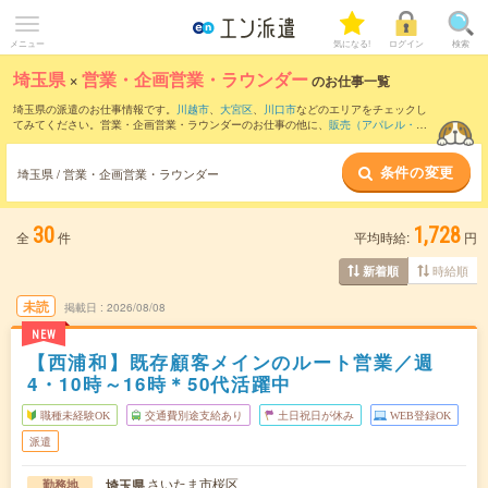
メニュー
気になる!
ログイン
検索
埼玉県
×
営業・企画営業・ラウンダー
のお仕事一覧
埼玉県の派遣のお仕事情報です。
川越市
、
大宮区
、
川口市
などのエリアをチェックし
てみてください。営業・企画営業・ラウンダーのお仕事の他に、
販売（アパレル・フ
ァッション・コスメ）
、
テレマーケティング・テレフォンオペレーター・コールセン
ター
、
窓口・ショールーム・カウンター受付
などを取り揃えています。さらに、
短期
条件の変更
・
単発
などの期間や、
職種未経験OK
などのこだわり条件で絞り込んでいただけます。
埼玉県 / 営業・企画営業・ラウンダー
職種辞典：
営業・企画営業・ラウンダーのお仕事とは？とは？
30
1,728
全
件
平均時給:
円
時給順
新着順
未読
掲載日
2026/08/08
NEW
【西浦和】既存顧客メインのルート営業／週
4・10時～16時＊50代活躍中
職種未経験OK
交通費別途支給あり
土日祝日が休み
WEB登録OK
派遣
さいたま市桜区
埼玉県
勤務地