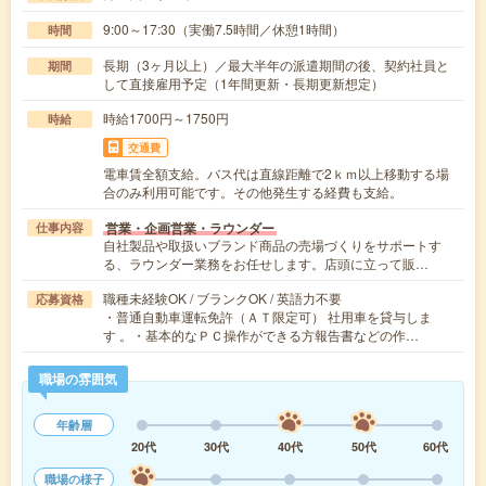
9:00～17:30（実働7.5時間／休憩1時間）
時間
長期（3ヶ月以上）／最大半年の派遣期間の後、契約社員と
期間
して直接雇用予定（1年間更新・長期更新想定）
時給1700円～1750円
時給
交通費
電車賃全額支給。バス代は直線距離で2ｋｍ以上移動する場
合のみ利用可能です。その他発生する経費も支給。
営業・企画営業・ラウンダー
仕事内容
自社製品や取扱いブランド商品の売場づくりをサポートす
る、ラウンダー業務をお任せします。店頭に立って販…
職種未経験OK / ブランクOK / 英語力不要
応募資格
・普通自動車運転免許（ＡＴ限定可） 社用車を貸与しま
す 。・基本的なＰＣ操作ができる方報告書などの作…
職場の雰囲気
年齢層
20代
30代
40代
50代
60代
職場の様子