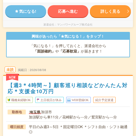
気になる!
応募へ進む
詳しく見る
派遣会社
マンパワーグループ株式会社
興味があったら「★気になる！」をタップ！
「気になる！」を押しておくと、派遣会社から
「面談確約」
や
「応募歓迎」
が届きます！
未読
掲載日
2026/08/08
NEW
【週3＊4時間～】顧客巡り相談などかんたん対
応＊支援金10万円
職種未経験OK
土日祝日が休み
WEB登録OK
紹介予定派遣
加須市
埼玉県
勤務地
加須駅から車11分／花崎駅から---分／鷲宮駅から---分
平日のみ週3～5日 ＊固定曜日OK ＊シフト自由・シフト融通
曜日頻度
◎