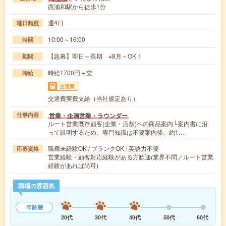
西浦和駅から徒歩1分
週4日
曜日頻度
10:00～16:00
時間
【急募】即日～長期 ※8月～OK！
期間
時給1700円＋交
時給
交通費
交通費実費支給（当社規定あり）
営業・企画営業・ラウンダー
仕事内容
ルート営業既存顧客(企業・店舗)への商品案内└案内書に沿
って説明するため、専門知識は不要案内後、約1…
職種未経験OK / ブランクOK / 英語力不要
応募資格
営業経験・顧客対応経験がある方歓迎(業界不問／ルート営業
経験があれば尚可)
職場の雰囲気
年齢層
20代
30代
40代
50代
60代