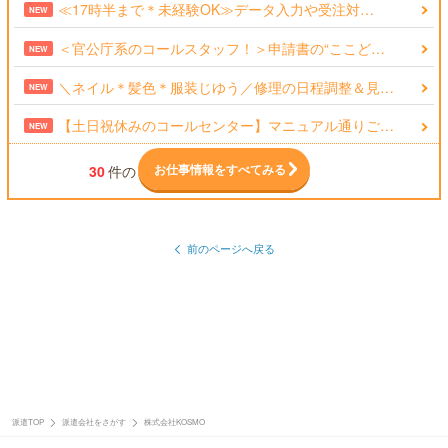
≪17時半まで＊未経験OK≫データ入力や受注対…
NEW
＜官公庁系のコールスタッフ！＞申請書の“ここど…
NEW
＼ネイル＊髪色＊服装じゆう／修理の日程調整＆見…
NEW
【土日祝休みのコールセンター】マニュアル通りご…
NEW
お仕事情報をすべてみる
30
件の
前のページへ戻る
派遣TOP
派遣会社をさがす
株式会社KOSMO