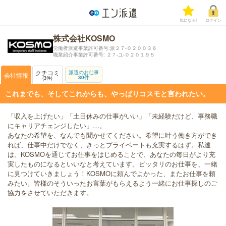
気になる!
ログイン
株式会社KOSMO
労働者派遣事業許可番号:派２７-０２００３６
職業紹介事業許可番号: ２７-ユ-０２０１９５
クチコミ
派遣のお仕事
会社情報
30
件
3
件
これまでも、そしてこれからも、やっぱりコスモと言われたい。
「収入を上げたい」「土日休みの仕事がいい」「未経験だけど、事務職
にキャリアチェンジしたい」…。
あなたの希望を、なんでも聞かせてください。希望に叶う働き方ができ
れば、仕事中だけでなく、きっとプライベートも充実するはず。私達
は、KOSMOを通じてお仕事をはじめることで、あなたの毎日がより充
実したものになるといいなと考えています。ピッタリのお仕事を、一緒
に見つけていきましょう！KOSMOに頼んでよかった、またお仕事を頼
みたい。皆様のそういったお言葉がもらえるよう一緒にお仕事探しのご
協力をさせていただきます。