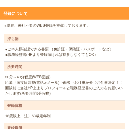
登録について
※現在、来社不要のWEB登録を推奨しております。
持ち物
●ご本人様確認できる書類 （免許証・保険証・パスポートなど）
●職務経歴書(HPより登録頂ければ持参しなくてもOK）
所要時間
30分～40分程度(WEB面談)
応募⇒面接日調整(電話orメール)⇒面談⇒お仕事紹介⇒お仕事決定！！
面談前に当社HP上よりプロフィールと職務経歴書のご入力をお願いい
たします(所要時間5分程度)
登録資格
18歳以上 注）63歳定年制
登録場所