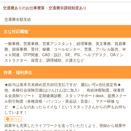
交通費ありのお仕事豊富・交通費非課税制度あり
交通費全額支給
主な対応職種
一般事務、営業事務、営業アシスタント、経理事務、英文事務、貿易事
務、損保事務、受付、秘書、コールセンター、営業、アパレル販売、Ｗ
ｅｂ関連、DTP関連、CAD・設計、SE、PG、ヘルプデスク、OAイン
ストラクター、保育士、調理補助、介護士など
待遇・福利厚生
★給与は基本月末締め翌月20日支払ですが、週払い可※当社規定有★
他、各種社会保険完備(はけんけんぽに加入） 、有給休暇制度、保養所
＆会員制リゾート、定期健康診断、スタッフサポートdesk、提携スクー
ル割引制度（各種資格・パソコン・英会話・音楽）、マナー研修 な
ど ★こんなのあったらイイな！というスタッフさんからの声もお待ち
しています！
ポイント
就業中も充実したライフワークを送っていただくよう、登録から就業中
迄きめこまやかなフォローしております！