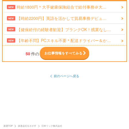
時給1800円＊大手健康保険組合で給付事務＠大…
NEW
【時給2200円】英語を活かして貿易事務デビュ…
NEW
【健保給付の経験者歓迎】ブランクOK！残業なし…
NEW
【年齢不問】PCスキル不要＊配送ドライバー＆か…
NEW
お仕事情報をすべてみる
50
件の
前のページへ戻る
派遣TOP
派遣会社をさがす
日本リック株式会社