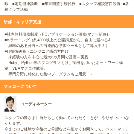
暇 ■定期健康診断 ■年末調整手続代行 ■スタッフ相談窓口設置 ■各
種クラブ活動
研修・キャリア支援
■社内無料研修制度（PCアプリケーション研修/マナー研修)
■e-ラーニング（約4000以上の公開講座から、自由に選べる♪
興味のある分野への自発的な学習ツールとして導入中！）
■IT技術研修（エンジニア職の方向け
未経験の方を中心に最大3カ月間で基礎～実践！
Ruby、Python等のプログラマ向け、実機を用いたネットワーク構
築、VBAマクロ作成等、
専門分野に特化した集中プログラムもご用意！）
フォローについて
コーディネーター
スタッフの皆さまに自分らしく働いていただくことが、やりがいにつな
がります。
今までのご経験や今後のご希望などを細かくお聞きして、ベストマッチ