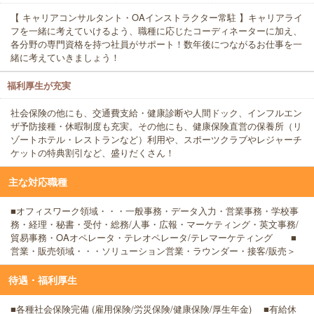
【 キャリアコンサルタント・OAインストラクター常駐 】キャリアライ
フを一緒に考えていけるよう、職種に応じたコーディネーターに加え、
各分野の専門資格を持つ社員がサポート！数年後につながるお仕事を一
緒に考えていきましょう！
福利厚生が充実
社会保険の他にも、交通費支給・健康診断や人間ドック、インフルエン
ザ予防接種・休暇制度も充実。その他にも、健康保険直営の保養所（リ
ゾートホテル・レストランなど）利用や、スポーツクラブやレジャーチ
ケットの特典割引など、盛りだくさん！
主な対応職種
■オフィスワーク領域・・・一般事務・データ入力・営業事務・学校事
務・経理・秘書・受付・総務/人事・広報・マーケティング・英文事務/
貿易事務・OAオペレータ・テレオペレータ/テレマーケティング ■
営業・販売領域・・・ソリューション営業・ラウンダー・接客/販売＞
待遇・福利厚生
■各種社会保険完備 (雇用保険/労災保険/健康保険/厚生年金) ■有給休