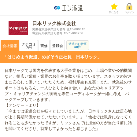
気になる!
ログイン
日本リック株式会社
労働者派遣事業許可番号:派13-080013
職業紹介事業許可番号:13-ユ-080256
クチコミ
派遣のお仕事
会社情報
研修
登録会
50
件
2
件
「はじめよう派遣、めざそう正社員 日本リック」
日本リックでは国内を代表する大手企業をはじめ、上場企業や公的機関
など、幅広い業種・業界のお仕事を取り揃えています。スタッフの皆さ
まに安心して働いていただくため、福利厚生も充実！また、就業後のサ
ポートはもちろん、一人ひとりと向き合い、あなたのキャリアアッ
プ・ キャリアチェンジの実現を専任コーディネータが一緒に考え、バ
ックアップしていきます。
【アンケートより】
「今までは派遣会社を転々としていましたが、日本リックさんは居心地
がよく長期間働かせていただいています。」「他社では親身になってく
れることも少なかったですが、リックさんでは担当の方が当たり前に話
を聞いてくださり、就業してよかったと感じました」