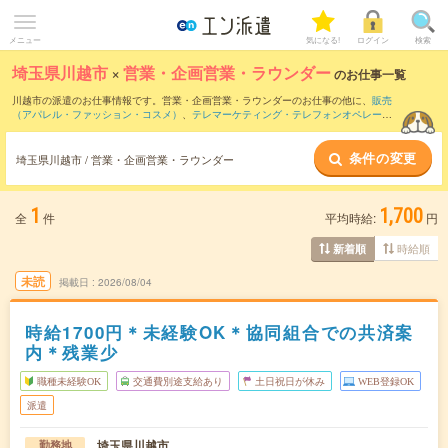
メニュー
気になる!
ログイン
検索
埼玉県川越市
×
営業・企画営業・ラウンダー
のお仕事一覧
川越市の派遣のお仕事情報です。営業・企画営業・ラウンダーのお仕事の他に、
販売
（アパレル・ファッション・コスメ）
、
テレマーケティング・テレフォンオペレータ
ー・コールセンター
、
窓口・ショールーム・カウンター受付
などを取り揃えていま
す。さらに、
短期
・
単発
などの期間や、
職種未経験OK
などのこだわり条件で絞り込ん
条件の変更
でいただけます。職種辞典：
営業・企画営業・ラウンダーのお仕事とは？とは？
埼玉県川越市 / 営業・企画営業・ラウンダー
1
1,700
全
件
平均時給:
円
時給順
新着順
未読
掲載日
2026/08/04
時給1700円＊未経験OK＊協同組合での共済案
内＊残業少
職種未経験OK
交通費別途支給あり
土日祝日が休み
WEB登録OK
派遣
埼玉県川越市
勤務地