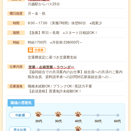
川越駅からバス25分
月～金・祝
曜日頻度
9:00～17:00 （実働7時間）休憩60分 ※残業少
時間
【急募】即日～長期 ※スタート日相談OK！
期間
時給1700円 ※月収例 238000円～
時給
交通費
交通費規定に基づき交通費支給
営業・企画営業・ラウンダー
仕事内容
【協同組合での共済案内のお仕事】組合員への共済のご案内
既存会員、資料請求者への訪問対応新規組合員への…
職種未経験OK / ブランクOK / 英語力不要
応募資格
【必須資格】普通免許未経験OK！
職場の雰囲気
年齢層
20代
30代
40代
50代
60代
男女比率