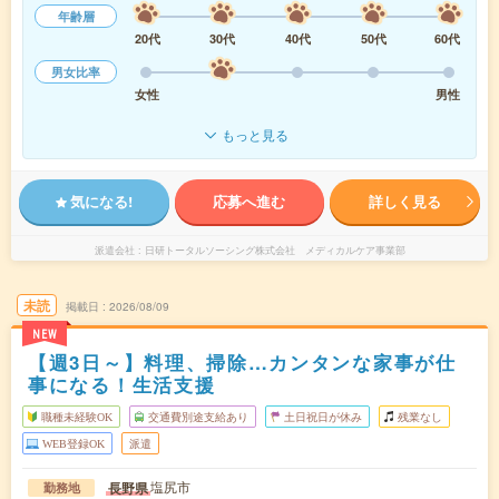
年齢層
20代
30代
40代
50代
60代
男女比率
女性
男性
もっと見る
気になる!
応募へ進む
詳しく見る
派遣会社
日研トータルソーシング株式会社 メディカルケア事業部
未読
掲載日
2026/08/09
NEW
【週3日～】料理、掃除…カンタンな家事が仕
事になる！生活支援
職種未経験OK
交通費別途支給あり
土日祝日が休み
残業なし
WEB登録OK
派遣
塩尻市
長野県
勤務地