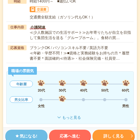
時給1400円～ ■週払いOK
時給
交通費
交通費全額支給（ガソリン代もOK！）
介護関連
仕事内容
≪少人数施設での生活サポート≫お年寄りたちが自立を目指
して集団生活を送る「グループホーム」。食材の買…
ブランクOK / パソコンスキル不要 / 英語力不要
応募資格
≪年齢・学歴不問！≫■資格と実務経験をお持ちの方＊履歴
書不要＊面談確約≪待遇≫・社会保険完備・社員登…
職場の雰囲気
年齢層
20代
30代
40代
50代
60代
男女比率
女性
男性
もっと見る
気になる!
応募へ進む
詳しく見る