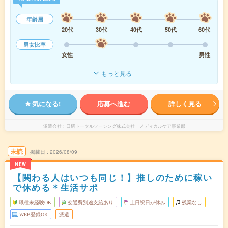
年齢層
20代
30代
40代
50代
60代
男女比率
女性
男性
もっと見る
気になる!
応募へ進む
詳しく見る
派遣会社
日研トータルソーシング株式会社 メディカルケア事業部
未読
掲載日
2026/08/09
NEW
【関わる人はいつも同じ！】推しのために稼い
で休める＊生活サポ
職種未経験OK
交通費別途支給あり
土日祝日が休み
残業なし
WEB登録OK
派遣