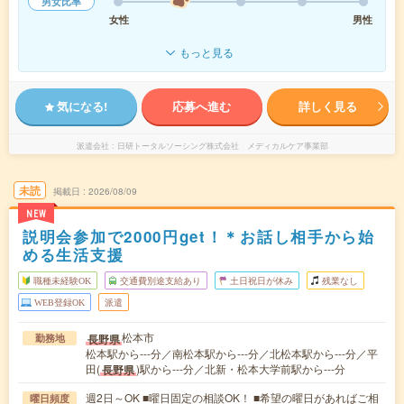
男女比率
女性
男性
もっと見る
気になる!
応募へ進む
詳しく見る
派遣会社
日研トータルソーシング株式会社 メディカルケア事業部
未読
掲載日
2026/08/09
NEW
説明会参加で2000円get！＊お話し相手から始
める生活支援
職種未経験OK
交通費別途支給あり
土日祝日が休み
残業なし
WEB登録OK
派遣
松本市
長野県
勤務地
松本駅から---分／南松本駅から---分／北松本駅から---分／平
田(
)駅から---分／北新・松本大学前駅から---分
長野県
週2日～OK ■曜日固定の相談OK！ ■希望の曜日があればご相
曜日頻度