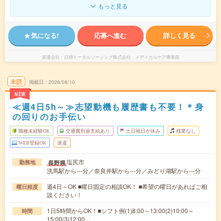
もっと見る
気になる!
応募へ進む
詳しく見る
派遣会社
日研トータルソーシング株式会社 メディカルケア事業部
未読
掲載日
2026/08/10
NEW
≪週4日5h～≫志望動機も履歴書も不要！＊身
の回りのお手伝い
職種未経験OK
交通費別途支給あり
土日祝日が休み
残業なし
WEB登録OK
派遣
塩尻市
長野県
勤務地
洗馬駅から---分／奈良井駅から---分／みどり湖駅から---分
週4日～OK ■曜日固定の相談OK！ ■希望の曜日があればご相
曜日頻度
談ください！
1日5時間からOK！■シフト例(1)8:00～13:00(2)10:00～
時間
15:00(3)12:00…