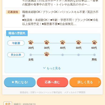
≪介護施設での生活サポート≫▽具体的なお仕事は…・食事
の配膳や食事中の見守り・トイレやお風呂のサポー…
職種未経験OK / ブランクOK / パソコンスキル不要 / 英語力不
応募資格
要
■無資格・未経験OK！■年齢・学歴不問！ブランクOK!■10名
以上採用予定！■履歴書不要■社会保険完…
職場の雰囲気
年齢層
20代
30代
40代
50代
60代
男女比率
女性
男性
もっと見る
気になる!
応募へ進む
詳しく見る
派遣会社
日研トータルソーシング株式会社 メディカルケア事業部
未読
掲載日
2026/08/10