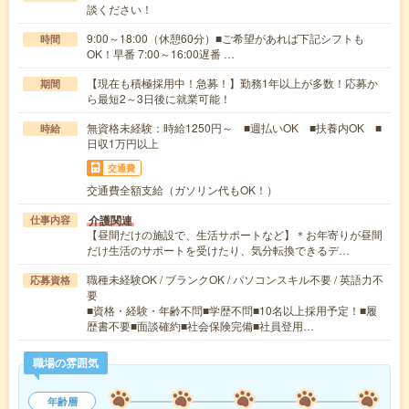
談ください！
9:00～18:00（休憩60分）■ご希望があれば下記シフトも
時間
OK！早番 7:00～16:00遅番 …
【現在も積極採用中！急募！】勤務1年以上が多数！応募か
期間
ら最短2～3日後に就業可能！
無資格未経験：時給1250円～ ■週払いOK ■扶養内OK ■
時給
日収1万円以上
交通費
交通費全額支給（ガソリン代もOK！）
介護関連
仕事内容
【昼間だけの施設で、生活サポートなど】＊お年寄りが昼間
だけ生活のサポートを受けたり、気分転換できるデ…
職種未経験OK / ブランクOK / パソコンスキル不要 / 英語力不
応募資格
要
■資格・経験・年齢不問■学歴不問■10名以上採用予定！■履
歴書不要■面談確約■社会保険完備■社員登用…
職場の雰囲気
年齢層