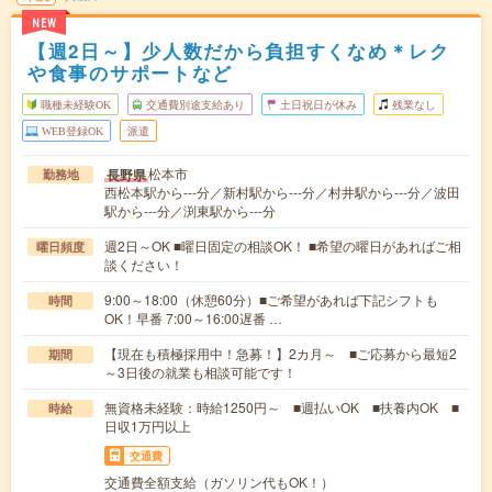
NEW
【週2日～】少人数だから負担すくなめ＊レク
や食事のサポートなど
職種未経験OK
交通費別途支給あり
土日祝日が休み
残業なし
WEB登録OK
派遣
松本市
長野県
勤務地
西松本駅から---分／新村駅から---分／村井駅から---分／波田
駅から---分／渕東駅から---分
週2日～OK ■曜日固定の相談OK！ ■希望の曜日があればご相
曜日頻度
談ください！
9:00～18:00（休憩60分）■ご希望があれば下記シフトも
時間
OK！早番 7:00～16:00遅番 …
【現在も積極採用中！急募！】2カ月～ ■ご応募から最短2
期間
～3日後の就業も相談可能です！
無資格未経験：時給1250円～ ■週払いOK ■扶養内OK ■
時給
日収1万円以上
交通費
交通費全額支給（ガソリン代もOK！）