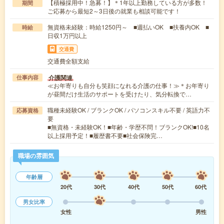
【積極採用中！急募！】＊1年以上勤務している方が多数！
期間
ご応募から最短2～3日後の就業も相談可能です！
無資格未経験：時給1250円～ ■週払いOK ■扶養内OK ■
時給
日収1万円以上
交通費
交通費全額支給
介護関連
仕事内容
≪お年寄りも自分も笑顔になれる介護の仕事！≫＊お年寄り
が昼間だけ生活のサポートを受けたり、気分転換で…
職種未経験OK / ブランクOK / パソコンスキル不要 / 英語力不
応募資格
要
■無資格・未経験OK！■年齢・学歴不問！ブランクOK!■10名
以上採用予定！■履歴書不要■社会保険完…
職場の雰囲気
年齢層
20代
30代
40代
50代
60代
男女比率
女性
男性