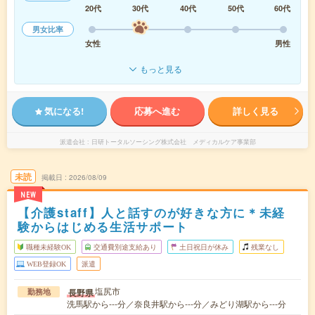
20代
30代
40代
50代
60代
男女比率
女性
男性
もっと見る
気になる!
応募へ進む
詳しく見る
派遣会社
日研トータルソーシング株式会社 メディカルケア事業部
未読
掲載日
2026/08/09
NEW
【介護staff】人と話すのが好きな方に＊未経
験からはじめる生活サポート
職種未経験OK
交通費別途支給あり
土日祝日が休み
残業なし
WEB登録OK
派遣
塩尻市
長野県
勤務地
洗馬駅から---分／奈良井駅から---分／みどり湖駅から---分