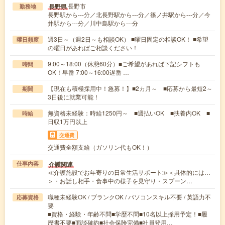
長野市
長野県
勤務地
長野駅から---分／北長野駅から---分／篠ノ井駅から---分／今
井駅から---分／川中島駅から---分
週3日～（週2日～も相談OK） ■曜日固定の相談OK！ ■希望
曜日頻度
の曜日があればご相談ください！
9:00～18:00（休憩60分）■ご希望があれば下記シフトも
時間
OK！早番 7:00～16:00遅番 …
【現在も積極採用中！急募！】■2カ月～ ■応募から最短2～
期間
3日後に就業可能！
無資格未経験：時給1250円～ ■週払いOK ■扶養内OK ■
時給
日収1万円以上
交通費
交通費全額支給（ガソリン代もOK！）
介護関連
仕事内容
≪介護施設でお年寄りの日常生活サポート≫＜具体的には…
＞・お話し相手・食事中の様子を見守り・スプーン…
職種未経験OK / ブランクOK / パソコンスキル不要 / 英語力不
応募資格
要
■資格・経験・年齢不問■学歴不問■10名以上採用予定！■履
歴書不要■面談確約■社会保険完備■社員登用…