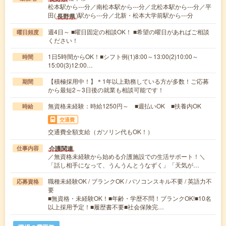
松本駅から---分／南松本駅から---分／北松本駅から---分／平
田(
)駅から---分／北新・松本大学前駅から---分
長野県
週4日～ ■曜日固定の相談OK！ ■希望の曜日があればご相談
曜日頻度
ください！
1日5時間からOK！■シフト例(1)8:00～13:00(2)10:00～
時間
15:00(3)12:00…
【積極採用中！】＊1年以上勤務している方が多数！ご応募
期間
から最短2～3日後の就業も相談可能です！
無資格未経験：時給1250円～ ■週払いOK ■扶養内OK
時給
交通費
交通費全額支給（ガソリン代もOK！）
介護関連
仕事内容
／無資格未経験から始める介護施設での生活サポート！＼
「話し相手になって、うんうんとうなずく」「天気が…
職種未経験OK / ブランクOK / パソコンスキル不要 / 英語力不
応募資格
要
■無資格・未経験OK！■年齢・学歴不問！ブランクOK!■10名
以上採用予定！■履歴書不要■社会保険完…