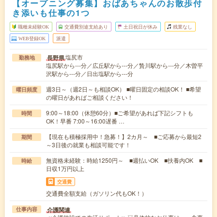
【オープニング募集】おばあちゃんのお散歩付
き添いも仕事の1つ
職種未経験OK
交通費別途支給あり
土日祝日が休み
残業なし
WEB登録OK
派遣
塩尻市
長野県
勤務地
塩尻駅から---分／広丘駅から---分／贄川駅から---分／木曽平
沢駅から---分／日出塩駅から---分
週3日～（週2日～も相談OK） ■曜日固定の相談OK！ ■希望
曜日頻度
の曜日があればご相談ください！
9:00～18:00（休憩60分）■ご希望があれば下記シフトも
時間
OK！早番 7:00～16:00遅番 …
【現在も積極採用中！急募！】2カ月～ ■ご応募から最短2
期間
～3日後の就業も相談可能です！
無資格未経験：時給1250円～ ■週払いOK ■扶養内OK ■
時給
日収1万円以上
交通費
交通費全額支給（ガソリン代もOK！）
介護関連
仕事内容