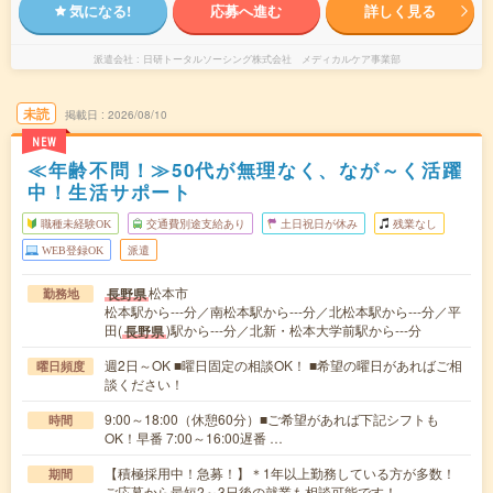
気になる!
応募へ進む
詳しく見る
派遣会社
日研トータルソーシング株式会社 メディカルケア事業部
未読
掲載日
2026/08/10
NEW
≪年齢不問！≫50代が無理なく、なが～く活躍
中！生活サポート
職種未経験OK
交通費別途支給あり
土日祝日が休み
残業なし
WEB登録OK
派遣
松本市
長野県
勤務地
松本駅から---分／南松本駅から---分／北松本駅から---分／平
田(
)駅から---分／北新・松本大学前駅から---分
長野県
週2日～OK ■曜日固定の相談OK！ ■希望の曜日があればご相
曜日頻度
談ください！
9:00～18:00（休憩60分）■ご希望があれば下記シフトも
時間
OK！早番 7:00～16:00遅番 …
【積極採用中！急募！】＊1年以上勤務している方が多数！
期間
ご応募から最短2～3日後の就業も相談可能です！