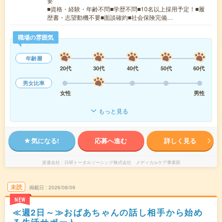
要
■資格・経験・年齢不問■学歴不問■10名以上採用予定！■履
歴書・志望動機不要■面談確約■社会保険完備…
職場の雰囲気
年齢層
20代
30代
40代
50代
60代
男女比率
女性
男性
もっと見る
気になる!
応募へ進む
詳しく見る
派遣会社
日研トータルソーシング株式会社 メディカルケア事業部
未読
掲載日
2026/08/09
NEW
≪週2日～≫おばあちゃんの話し相手から始め
る生活サポート