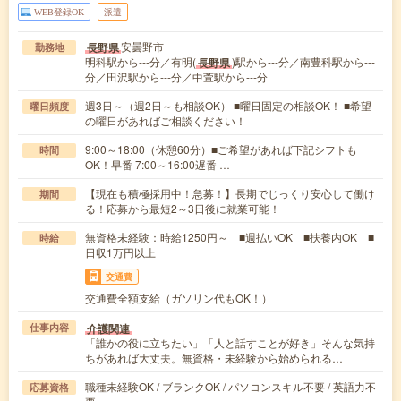
WEB登録OK
派遣
安曇野市
長野県
勤務地
明科駅から---分／有明(
)駅から---分／南豊科駅から---
長野県
分／田沢駅から---分／中萱駅から---分
週3日～（週2日～も相談OK） ■曜日固定の相談OK！ ■希望
曜日頻度
の曜日があればご相談ください！
9:00～18:00（休憩60分）■ご希望があれば下記シフトも
時間
OK！早番 7:00～16:00遅番 …
【現在も積極採用中！急募！】長期でじっくり安心して働け
期間
る！応募から最短2～3日後に就業可能！
無資格未経験：時給1250円～ ■週払いOK ■扶養内OK ■
時給
日収1万円以上
交通費
交通費全額支給（ガソリン代もOK！）
介護関連
仕事内容
「誰かの役に立ちたい」「人と話すことが好き」そんな気持
ちがあれば大丈夫。無資格・未経験から始められる…
職種未経験OK / ブランクOK / パソコンスキル不要 / 英語力不
応募資格