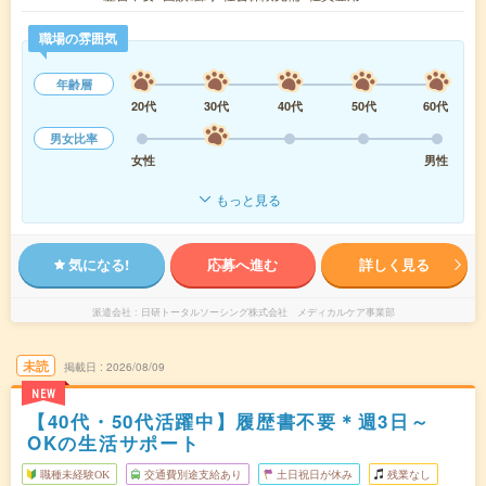
職場の雰囲気
年齢層
20代
30代
40代
50代
60代
男女比率
女性
男性
もっと見る
気になる!
応募へ進む
詳しく見る
派遣会社
日研トータルソーシング株式会社 メディカルケア事業部
未読
掲載日
2026/08/09
NEW
【40代・50代活躍中】履歴書不要＊週3日～
OKの生活サポート
職種未経験OK
交通費別途支給あり
土日祝日が休み
残業なし