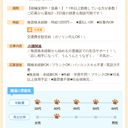
【積極採用中！急募！】＊1年以上勤務している方が多数！
期間
ご応募から最短2～3日後の就業も相談可能です！
無資格未経験：時給1250円～ ■週払いOK ■扶養内OK
時給
交通費
交通費全額支給（ガソリン代もOK！）
介護関連
仕事内容
／無資格未経験から始める介護施設での生活サポート！＼
「話し相手になって、うんうんとうなずく」「天気が…
職種未経験OK / ブランクOK / パソコンスキル不要 / 英語力不
応募資格
要
■無資格・未経験OK！■年齢・学歴不問！ブランクOK!■10名
以上採用予定！■履歴書不要■社会保険完…
職場の雰囲気
年齢層
20代
30代
40代
50代
60代
男女比率
女性
男性