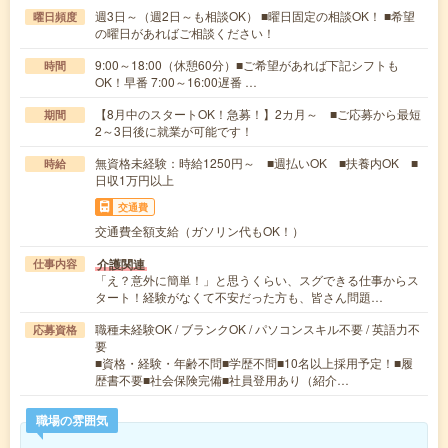
週3日～（週2日～も相談OK） ■曜日固定の相談OK！ ■希望
曜日頻度
の曜日があればご相談ください！
9:00～18:00（休憩60分）■ご希望があれば下記シフトも
時間
OK！早番 7:00～16:00遅番 …
【8月中のスタートOK！急募！】2カ月～ ■ご応募から最短
期間
2～3日後に就業が可能です！
無資格未経験：時給1250円～ ■週払いOK ■扶養内OK ■
時給
日収1万円以上
交通費
交通費全額支給（ガソリン代もOK！）
介護関連
仕事内容
「え？意外に簡単！」と思うくらい、スグできる仕事からス
タート！経験がなくて不安だった方も、皆さん問題…
職種未経験OK / ブランクOK / パソコンスキル不要 / 英語力不
応募資格
要
■資格・経験・年齢不問■学歴不問■10名以上採用予定！■履
歴書不要■社会保険完備■社員登用あり（紹介…
職場の雰囲気