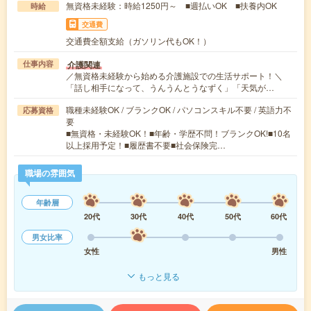
無資格未経験：時給1250円～ ■週払いOK ■扶養内OK
時給
交通費
交通費全額支給（ガソリン代もOK！）
介護関連
仕事内容
／無資格未経験から始める介護施設での生活サポート！＼
「話し相手になって、うんうんとうなずく」「天気が…
職種未経験OK / ブランクOK / パソコンスキル不要 / 英語力不
応募資格
要
■無資格・未経験OK！■年齢・学歴不問！ブランクOK!■10名
以上採用予定！■履歴書不要■社会保険完…
職場の雰囲気
年齢層
20代
30代
40代
50代
60代
男女比率
女性
男性
もっと見る