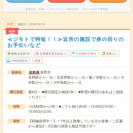
派遣会社
日研トータルソーシング株式会社 メディカルケア事業部
未読
掲載日
2026/08/10
NEW
≪ジモトで時短！！≫近所の施設で身の回りの
お手伝いなど
職種未経験OK
交通費別途支給あり
土日祝日が休み
残業なし
WEB登録OK
派遣
長野市
長野県
勤務地
長野駅から---分／北長野駅から---分／篠ノ井駅から---分／今
井駅から---分／川中島駅から---分
週4日～ ■曜日固定の相談OK！ ■希望の曜日があればご相談
曜日頻度
ください！
1日5時間からOK！■シフト例(1)8:00～13:00(2)10:00～
時間
15:00(3)12:00…
【積極採用中！】＊1年以上勤務している方が多数！ご応募
期間
から最短2～3日後の就業も相談可能です！