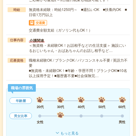
無資格未経験：時給1250円～ ■週払いOK ■扶養内OK ■
時給
日収1万円以上
交通費
交通費全額支給（ガソリン代もOK！）
介護関連
仕事内容
＜無資格・未経験OK！お話相手などの生活支援＞ 施設にい
るおじいちゃん・おばあちゃんのお話し相手など…
職種未経験OK / ブランクOK / パソコンスキル不要 / 英語力不
応募資格
要
■無資格・未経験OK！■年齢・学歴不問！ブランクOK!■10名
以上採用予定！■履歴書不要■社会保険完…
職場の雰囲気
年齢層
20代
30代
40代
50代
60代
男女比率
女性
男性
もっと見る