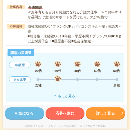
介護関連
仕事内容
≪お年寄りも自分も笑顔になれる介護の仕事！≫＊お年寄り
が昼間だけ生活のサポートを受けたり、気分転換で…
職種未経験OK / ブランクOK / パソコンスキル不要 / 英語力不
応募資格
要
■無資格・未経験OK！■年齢・学歴不問！ブランクOK!■10名
以上採用予定！■履歴書不要■社会保険完…
職場の雰囲気
年齢層
20代
30代
40代
50代
60代
男女比率
女性
男性
もっと見る
気になる!
応募へ進む
詳しく見る
派遣会社
日研トータルソーシング株式会社 メディカルケア事業部