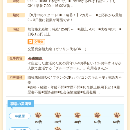
9:00～18:00（休憩60分）■ご希望があれば下記シフトも
時間
OK！早番 7:00～16:00遅番 …
【8月中のスタートOK！急募！】2カ月～ ■ご応募から最短
期間
2～3日後に就業が可能です！
無資格未経験：時給1250円～ ■週払いOK ■扶養内OK ■
時給
日収1万円以上
交通費
交通費全額支給（ガソリン代もOK！）
介護関連
仕事内容
≪自立した生活のための見守りやお手伝い！≫お年寄りが少
人数で生活する「グループホーム」。利用者さんが…
職種未経験OK / ブランクOK / パソコンスキル不要 / 英語力不
応募資格
要
■資格・経験・年齢不問■学歴不問■10名以上採用予定！■履
歴書不要■面談確約■社会保険完備■社員登用…
職場の雰囲気
年齢層
20代
30代
40代
50代
60代