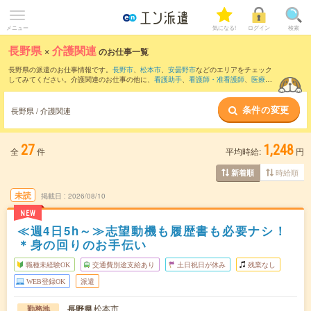
メニュー
気になる!
ログイン
検索
長野県
×
介護関連
のお仕事一覧
長野県の派遣のお仕事情報です。
長野市
、
松本市
、
安曇野市
などのエリアをチェック
してみてください。介護関連のお仕事の他に、
看護助手
、
看護師・准看護師
、
医療事
務・病院受付
などを取り揃えています。さらに、
短期
・
単発
などの期間や、
職種未経
験OK
などのこだわり条件で絞り込んでいただけます。職種辞典：
介護関連のお仕事と
条件の変更
は？とは？
長野県 / 介護関連
27
1,248
全
件
平均時給:
円
時給順
新着順
未読
掲載日
2026/08/10
NEW
≪週4日5h～≫志望動機も履歴書も必要ナシ！
＊身の回りのお手伝い
職種未経験OK
交通費別途支給あり
土日祝日が休み
残業なし
WEB登録OK
派遣
松本市
長野県
勤務地