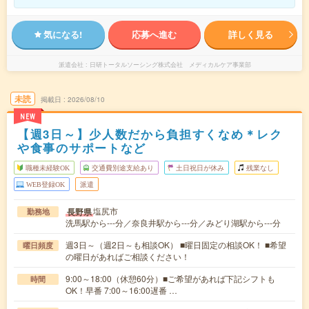
気になる!
応募へ進む
詳しく見る
派遣会社
日研トータルソーシング株式会社 メディカルケア事業部
未読
掲載日
2026/08/10
NEW
【週3日～】少人数だから負担すくなめ＊レク
や食事のサポートなど
職種未経験OK
交通費別途支給あり
土日祝日が休み
残業なし
WEB登録OK
派遣
塩尻市
長野県
勤務地
洗馬駅から---分／奈良井駅から---分／みどり湖駅から---分
週3日～（週2日～も相談OK） ■曜日固定の相談OK！ ■希望
曜日頻度
の曜日があればご相談ください！
9:00～18:00（休憩60分）■ご希望があれば下記シフトも
時間
OK！早番 7:00～16:00遅番 …