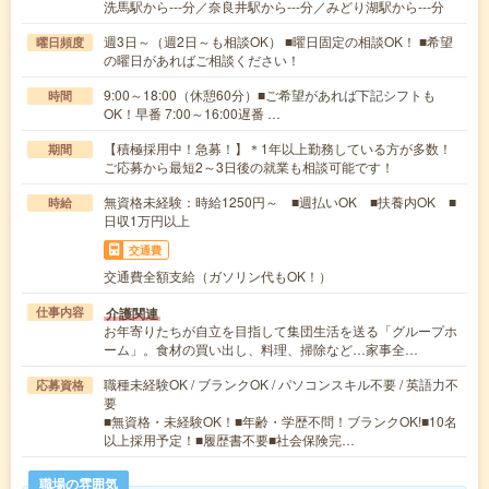
洗馬駅から---分／奈良井駅から---分／みどり湖駅から---分
週3日～（週2日～も相談OK） ■曜日固定の相談OK！ ■希望
曜日頻度
の曜日があればご相談ください！
9:00～18:00（休憩60分）■ご希望があれば下記シフトも
時間
OK！早番 7:00～16:00遅番 …
【積極採用中！急募！】＊1年以上勤務している方が多数！
期間
ご応募から最短2～3日後の就業も相談可能です！
無資格未経験：時給1250円～ ■週払いOK ■扶養内OK ■
時給
日収1万円以上
交通費
交通費全額支給（ガソリン代もOK！）
介護関連
仕事内容
お年寄りたちが自立を目指して集団生活を送る「グループホ
ーム」。食材の買い出し、料理、掃除など…家事全…
職種未経験OK / ブランクOK / パソコンスキル不要 / 英語力不
応募資格
要
■無資格・未経験OK！■年齢・学歴不問！ブランクOK!■10名
以上採用予定！■履歴書不要■社会保険完…
職場の雰囲気