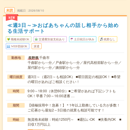
未読
掲載日
2026/08/10
NEW
≪週3日～≫おばあちゃんの話し相手から始め
る生活サポート
職種未経験OK
交通費別途支給あり
土日祝日が休み
残業なし
WEB登録OK
派遣
千曲市
長野県
勤務地
千曲駅から---分／戸倉駅から---分／屋代高校前駅から---分／
屋代駅から---分／姨捨駅から---分
週3日～（週2日～も相談OK） ■曜日固定の相談OK！ ■希望
曜日頻度
の曜日があればご相談ください！
9:00～18:00（休憩60分）■ご希望があれば下記シフトも
時間
OK！早番 7:00～16:00遅番 …
【積極採用中！急募！】＊1年以上勤務している方が多数！
期間
ご応募から最短2～3日後の就業も相談可能です！
無資格未経験：時給1250円～ ■週払いOK ■扶養内OK ■
時給
日収1万円以上