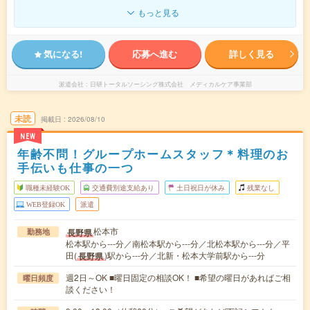
もっと見る
気になる!
応募へ進む
詳しく見る
派遣会社
日研トータルソーシング株式会社 メディカルケア事業部
未読
掲載日
2026/08/10
NEW
年齢不問！グループホームスタッフ＊料理のお
手伝いも仕事の一つ
職種未経験OK
交通費別途支給あり
土日祝日が休み
残業なし
WEB登録OK
派遣
松本市
長野県
勤務地
松本駅から---分／南松本駅から---分／北松本駅から---分／平
田(
)駅から---分／北新・松本大学前駅から---分
長野県
週2日～OK ■曜日固定の相談OK！ ■希望の曜日があればご相
曜日頻度
談ください！