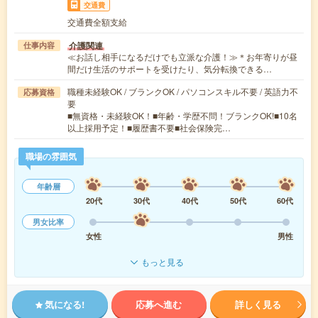
交通費
交通費全額支給
介護関連
仕事内容
≪お話し相手になるだけでも立派な介護！≫＊お年寄りが昼
間だけ生活のサポートを受けたり、気分転換できる…
職種未経験OK / ブランクOK / パソコンスキル不要 / 英語力不
応募資格
要
■無資格・未経験OK！■年齢・学歴不問！ブランクOK!■10名
以上採用予定！■履歴書不要■社会保険完…
職場の雰囲気
年齢層
20代
30代
40代
50代
60代
男女比率
女性
男性
もっと見る
気になる!
応募へ進む
詳しく見る