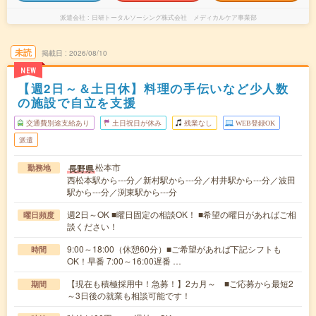
派遣会社
日研トータルソーシング株式会社 メディカルケア事業部
未読
掲載日
2026/08/10
NEW
【週2日～＆土日休】料理の手伝いなど少人数
の施設で自立を支援
交通費別途支給あり
土日祝日が休み
残業なし
WEB登録OK
派遣
松本市
長野県
勤務地
西松本駅から---分／新村駅から---分／村井駅から---分／波田
駅から---分／渕東駅から---分
週2日～OK ■曜日固定の相談OK！ ■希望の曜日があればご相
曜日頻度
談ください！
9:00～18:00（休憩60分）■ご希望があれば下記シフトも
時間
OK！早番 7:00～16:00遅番 …
【現在も積極採用中！急募！】2カ月～ ■ご応募から最短2
期間
～3日後の就業も相談可能です！