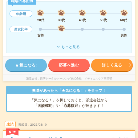
職場の雰囲気
年齢層
20代
30代
40代
50代
60代
男女比率
女性
男性
もっと見る
気になる!
応募へ進む
詳しく見る
派遣会社
日研トータルソーシング株式会社 メディカルケア事業部
興味があったら「★気になる！」をタップ！
「気になる！」を押しておくと、派遣会社から
「面談確約」
や
「応募歓迎」
が届きます！
未読
掲載日
2026/08/10
NEW