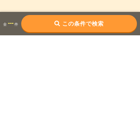
---
この条件で検索
全
件
派遣TOP
北信越
派遣のお仕事をさがす
個人情報の取り扱いについて
ご利用規約
ヘルプ・お問い合わせ
掲載のお問い合わせ
エン会社概要
サイトマップ
Copyright © en Inc.