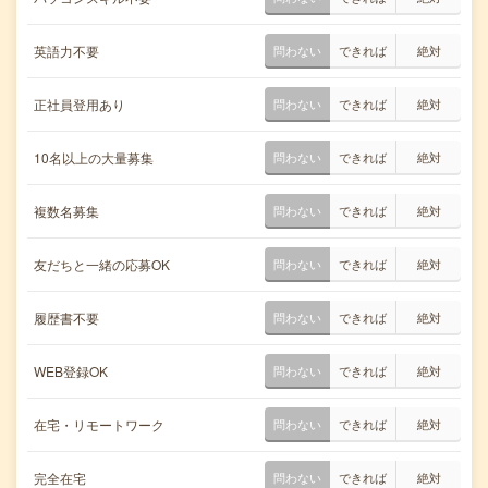
英語力不要
問わない
できれば
絶対
正社員登用あり
問わない
できれば
絶対
10名以上の大量募集
問わない
できれば
絶対
複数名募集
問わない
できれば
絶対
友だちと一緒の応募OK
問わない
できれば
絶対
履歴書不要
問わない
できれば
絶対
WEB登録OK
問わない
できれば
絶対
在宅・リモートワーク
問わない
できれば
絶対
完全在宅
問わない
できれば
絶対