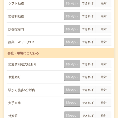
シフト勤務
問わない
できれば
絶対
交替制勤務
問わない
できれば
絶対
扶養控除内
問わない
できれば
絶対
副業・WワークOK
問わない
できれば
絶対
会社・環境にこだわる
交通費別途支給あり
問わない
できれば
絶対
車通勤可
問わない
できれば
絶対
駅から徒歩5分以内
問わない
できれば
絶対
大手企業
問わない
できれば
絶対
外資系
問わない
できれば
絶対