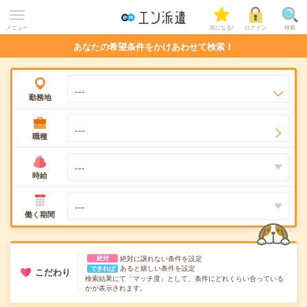
メニュー
気になる!
ログイン
検索
あなたの希望条件をかけあわせて検索！
---
勤務地
通勤時間からさがす
---
職種
路線・駅からさがす
勤務エリアからさがす
時給
近くのお仕事をさがす
働く期間
絶対に譲れない条件を設定
絶対
あると嬉しい条件を設定
できれば
こだわり
検索結果にて「マッチ度」として、条件にどれくらい合っている
かが表示されます。