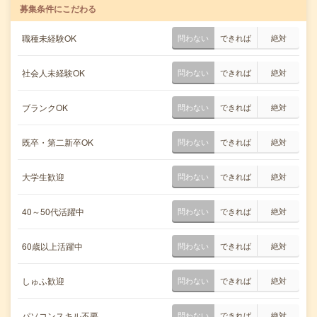
募集条件にこだわる
職種未経験OK
問わない
できれば
絶対
社会人未経験OK
問わない
できれば
絶対
ブランクOK
問わない
できれば
絶対
既卒・第二新卒OK
問わない
できれば
絶対
大学生歓迎
問わない
できれば
絶対
40～50代活躍中
問わない
できれば
絶対
60歳以上活躍中
問わない
できれば
絶対
しゅふ歓迎
問わない
できれば
絶対
パソコンスキル不要
問わない
できれば
絶対