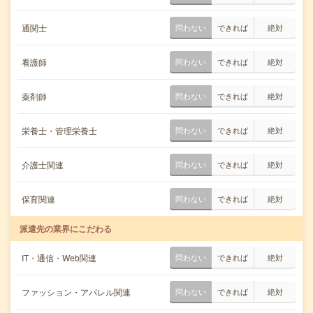
通関士
問わない
できれば
絶対
看護師
問わない
できれば
絶対
薬剤師
問わない
できれば
絶対
栄養士・管理栄養士
問わない
できれば
絶対
介護士関連
問わない
できれば
絶対
保育関連
問わない
できれば
絶対
派遣先の業界にこだわる
IT・通信・Web関連
問わない
できれば
絶対
ファッション・アパレル関連
問わない
できれば
絶対