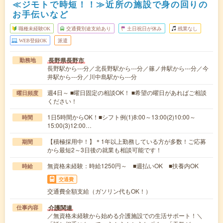
≪ジモトで時短！！≫近所の施設で身の回りの
お手伝いなど
職種未経験OK
交通費別途支給あり
土日祝日が休み
残業なし
WEB登録OK
派遣
長野県長野市
勤務地
長野駅から---分／北長野駅から---分／篠ノ井駅から---分／今
井駅から---分／川中島駅から---分
週4日～ ■曜日固定の相談OK！ ■希望の曜日があればご相談
曜日頻度
ください！
1日5時間からOK！■シフト例(1)8:00～13:00(2)10:00～
時間
15:00(3)12:00…
【積極採用中！】＊1年以上勤務している方が多数！ご応募
期間
から最短2～3日後の就業も相談可能です！
無資格未経験：時給1250円～ ■週払いOK ■扶養内OK
時給
交通費
交通費全額支給（ガソリン代もOK！）
介護関連
仕事内容
／無資格未経験から始める介護施設での生活サポート！＼