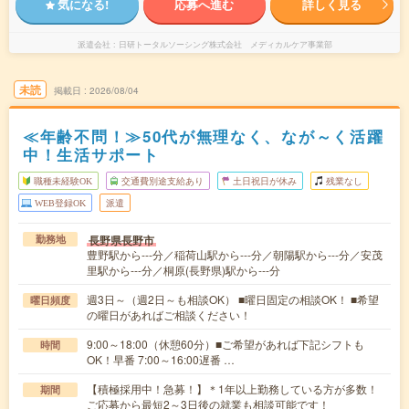
気になる!
応募へ進む
詳しく見る
派遣会社
日研トータルソーシング株式会社 メディカルケア事業部
未読
掲載日
2026/08/04
≪年齢不問！≫50代が無理なく、なが～く活躍
中！生活サポート
職種未経験OK
交通費別途支給あり
土日祝日が休み
残業なし
WEB登録OK
派遣
長野県長野市
勤務地
豊野駅から---分／稲荷山駅から---分／朝陽駅から---分／安茂
里駅から---分／桐原(長野県)駅から---分
週3日～（週2日～も相談OK） ■曜日固定の相談OK！ ■希望
曜日頻度
の曜日があればご相談ください！
9:00～18:00（休憩60分）■ご希望があれば下記シフトも
時間
OK！早番 7:00～16:00遅番 …
【積極採用中！急募！】＊1年以上勤務している方が多数！
期間
ご応募から最短2～3日後の就業も相談可能です！