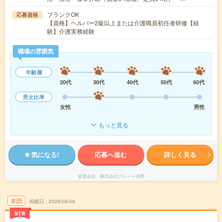
ブランクOK
応募資格
【資格】ヘルパー2級以上または介護職員初任者研修【経
験】介護実務経験
職場の雰囲気
年齢層
20代
30代
40代
50代
60代
男女比率
女性
男性
もっと見る
気になる!
応募へ進む
詳しく見る
派遣会社
株式会社グレート長野
未読
掲載日
2026/08/06
NEW