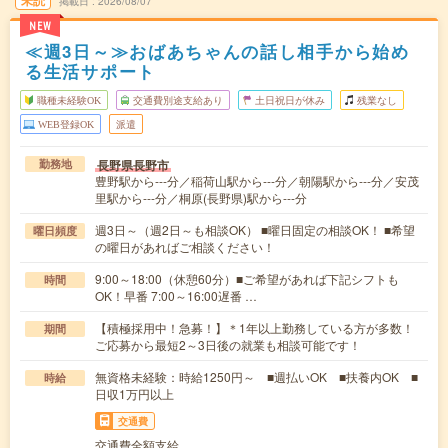
未読
掲載日
2026/08/07
NEW
≪週3日～≫おばあちゃんの話し相手から始め
る生活サポート
職種未経験OK
交通費別途支給あり
土日祝日が休み
残業なし
WEB登録OK
派遣
長野県長野市
勤務地
豊野駅から---分／稲荷山駅から---分／朝陽駅から---分／安茂
里駅から---分／桐原(長野県)駅から---分
週3日～（週2日～も相談OK） ■曜日固定の相談OK！ ■希望
曜日頻度
の曜日があればご相談ください！
9:00～18:00（休憩60分）■ご希望があれば下記シフトも
時間
OK！早番 7:00～16:00遅番 …
【積極採用中！急募！】＊1年以上勤務している方が多数！
期間
ご応募から最短2～3日後の就業も相談可能です！
無資格未経験：時給1250円～ ■週払いOK ■扶養内OK ■
時給
日収1万円以上
交通費
交通費全額支給