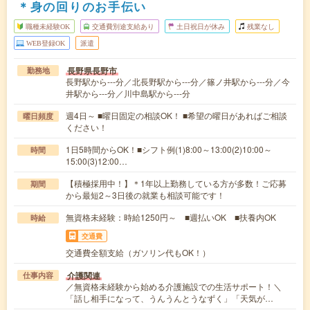
＊身の回りのお手伝い
職種未経験OK
交通費別途支給あり
土日祝日が休み
残業なし
WEB登録OK
派遣
長野県長野市
勤務地
長野駅から---分／北長野駅から---分／篠ノ井駅から---分／今
井駅から---分／川中島駅から---分
週4日～ ■曜日固定の相談OK！ ■希望の曜日があればご相談
曜日頻度
ください！
1日5時間からOK！■シフト例(1)8:00～13:00(2)10:00～
時間
15:00(3)12:00…
【積極採用中！】＊1年以上勤務している方が多数！ご応募
期間
から最短2～3日後の就業も相談可能です！
無資格未経験：時給1250円～ ■週払いOK ■扶養内OK
時給
交通費
交通費全額支給（ガソリン代もOK！）
介護関連
仕事内容
／無資格未経験から始める介護施設での生活サポート！＼
「話し相手になって、うんうんとうなずく」「天気が…