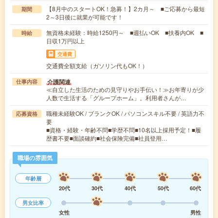
【8月中のスタートOK！急募！】2カ月～ ■ご応募から最短
期間
2～3日後に就業が可能です！
無資格未経験：時給1250円～ ■週払いOK ■扶養内OK ■
時給
日収1万円以上
交通費
交通費全額支給（ガソリン代もOK！）
介護関連
仕事内容
≪自立した生活のための見守りやお手伝い！≫お年寄りが少
人数で生活する「グループホーム」。利用者さんが…
職種未経験OK / ブランクOK / パソコンスキル不要 / 英語力不
応募資格
要
■資格・経験・年齢不問■学歴不問■10名以上採用予定！■履
歴書不要■面談確約■社会保険完備■社員登用…
職場の雰囲気
年齢層
20代
30代
40代
50代
60代
男女比率
女性
男性