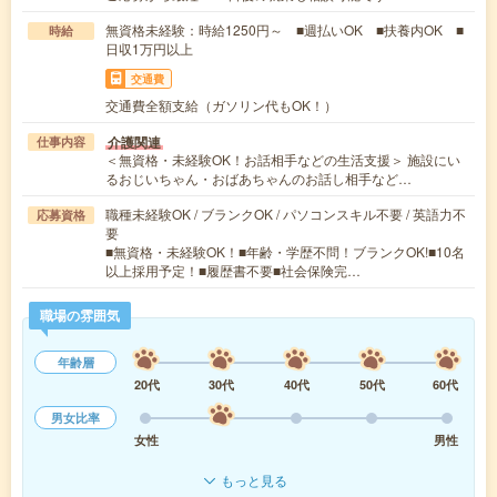
無資格未経験：時給1250円～ ■週払いOK ■扶養内OK ■
時給
日収1万円以上
交通費
交通費全額支給（ガソリン代もOK！）
介護関連
仕事内容
＜無資格・未経験OK！お話相手などの生活支援＞ 施設にい
るおじいちゃん・おばあちゃんのお話し相手など…
職種未経験OK / ブランクOK / パソコンスキル不要 / 英語力不
応募資格
要
■無資格・未経験OK！■年齢・学歴不問！ブランクOK!■10名
以上採用予定！■履歴書不要■社会保険完…
職場の雰囲気
年齢層
20代
30代
40代
50代
60代
男女比率
女性
男性
もっと見る