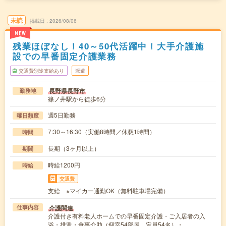
未読
掲載日
2026/08/06
NEW
残業ほぼなし！40～50代活躍中！大手介護施
設での早番固定介護業務
交通費別途支給あり
派遣
長野県長野市
勤務地
篠ノ井駅から徒歩6分
週5日勤務
曜日頻度
7:30～16:30（実働8時間／休憩1時間）
時間
長期（3ヶ月以上）
期間
時給1200円
時給
交通費
支給 ※マイカー通勤OK（無料駐車場完備）
介護関連
仕事内容
介護付き有料老人ホームでの早番固定介護・ご入居者の入
浴・排泄・食事介助（個室54部屋、定員54名）・…