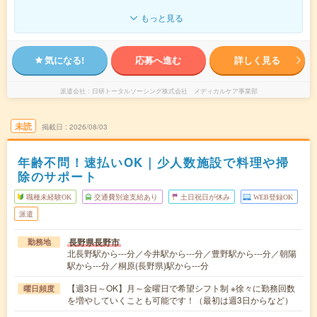
もっと見る
気になる!
応募へ進む
詳しく見る
派遣会社
日研トータルソーシング株式会社 メディカルケア事業部
未読
掲載日
2026/08/03
年齢不問！速払いOK｜少人数施設で料理や掃
除のサポート
職種未経験OK
交通費別途支給あり
土日祝日が休み
WEB登録OK
派遣
長野県長野市
勤務地
北長野駅から---分／今井駅から---分／豊野駅から---分／朝陽
駅から---分／桐原(長野県)駅から---分
【週3日～OK】月～金曜日で希望シフト制 ※徐々に勤務回数
曜日頻度
を増やしていくことも可能です！（最初は週3日からなど）