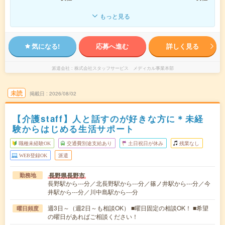
もっと見る
気になる!
応募へ進む
詳しく見る
派遣会社
株式会社スタッフサービス メディカル事業本部
未読
掲載日
2026/08/02
【介護staff】人と話すのが好きな方に＊未経
験からはじめる生活サポート
職種未経験OK
交通費別途支給あり
土日祝日が休み
残業なし
WEB登録OK
派遣
長野県長野市
勤務地
長野駅から---分／北長野駅から---分／篠ノ井駅から---分／今
井駅から---分／川中島駅から---分
週3日～（週2日～も相談OK） ■曜日固定の相談OK！ ■希望
曜日頻度
の曜日があればご相談ください！