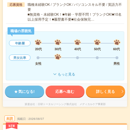
職種未経験OK / ブランクOK / パソコンスキル不要 / 英語力不
応募資格
要
■無資格・未経験OK！■年齢・学歴不問！ブランクOK!■10名
以上採用予定！■履歴書不要■社会保険完…
職場の雰囲気
年齢層
20代
30代
40代
50代
60代
男女比率
女性
男性
もっと見る
気になる!
応募へ進む
詳しく見る
派遣会社
日研トータルソーシング株式会社 メディカルケア事業部
未読
掲載日
2026/08/07
NEW