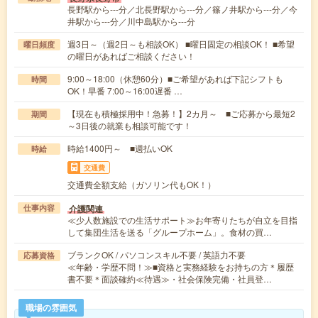
長野駅から---分／北長野駅から---分／篠ノ井駅から---分／今
井駅から---分／川中島駅から---分
週3日～（週2日～も相談OK） ■曜日固定の相談OK！ ■希望
曜日頻度
の曜日があればご相談ください！
9:00～18:00（休憩60分）■ご希望があれば下記シフトも
時間
OK！早番 7:00～16:00遅番 …
【現在も積極採用中！急募！】2カ月～ ■ご応募から最短2
期間
～3日後の就業も相談可能です！
時給1400円～ ■週払いOK
時給
交通費
交通費全額支給（ガソリン代もOK！）
介護関連
仕事内容
≪少人数施設での生活サポート≫お年寄りたちが自立を目指
して集団生活を送る「グループホーム」。食材の買…
ブランクOK / パソコンスキル不要 / 英語力不要
応募資格
≪年齢・学歴不問！≫■資格と実務経験をお持ちの方＊履歴
書不要＊面談確約≪待遇≫・社会保険完備・社員登…
職場の雰囲気