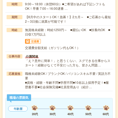
9:00～18:00（休憩60分）■ご希望があれば下記シフトも
時間
OK！早番 7:00～16:00遅番 …
【8月中のスタートOK！急募！】2カ月～ ■ご応募から最短
期間
2～3日後に就業が可能です！
無資格未経験：時給1250円～ ■週払いOK ■扶養内OK ■
時給
日収1万円以上
交通費
交通費全額支給（ガソリン代もOK！）
介護関連
仕事内容
「え？意外に簡単！」と思うくらい、スグできる仕事からス
タート！経験がなくて不安だった方も、皆さん問題…
職種未経験OK / ブランクOK / パソコンスキル不要 / 英語力不
応募資格
要
■資格・経験・年齢不問■学歴不問■10名以上採用予定！■履
歴書不要■社会保険完備■社員登用あり（紹介…
職場の雰囲気
年齢層
20代
30代
40代
50代
60代