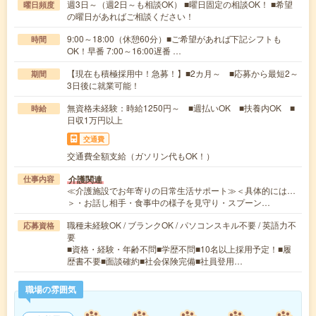
週3日～（週2日～も相談OK） ■曜日固定の相談OK！ ■希望
曜日頻度
の曜日があればご相談ください！
9:00～18:00（休憩60分）■ご希望があれば下記シフトも
時間
OK！早番 7:00～16:00遅番 …
【現在も積極採用中！急募！】■2カ月～ ■応募から最短2～
期間
3日後に就業可能！
無資格未経験：時給1250円～ ■週払いOK ■扶養内OK ■
時給
日収1万円以上
交通費
交通費全額支給（ガソリン代もOK！）
介護関連
仕事内容
≪介護施設でお年寄りの日常生活サポート≫＜具体的には…
＞・お話し相手・食事中の様子を見守り・スプーン…
職種未経験OK / ブランクOK / パソコンスキル不要 / 英語力不
応募資格
要
■資格・経験・年齢不問■学歴不問■10名以上採用予定！■履
歴書不要■面談確約■社会保険完備■社員登用…
職場の雰囲気