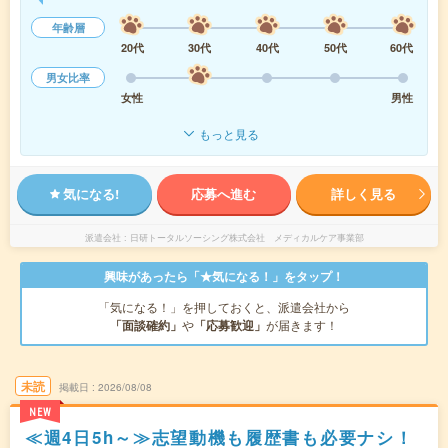
年齢層
20代
30代
40代
50代
60代
男女比率
女性
男性
もっと見る
気になる!
応募へ進む
詳しく見る
派遣会社
日研トータルソーシング株式会社 メディカルケア事業部
興味があったら「★気になる！」をタップ！
「気になる！」を押しておくと、派遣会社から
「面談確約」
や
「応募歓迎」
が届きます！
未読
掲載日
2026/08/08
NEW
≪週4日5h～≫志望動機も履歴書も必要ナシ！