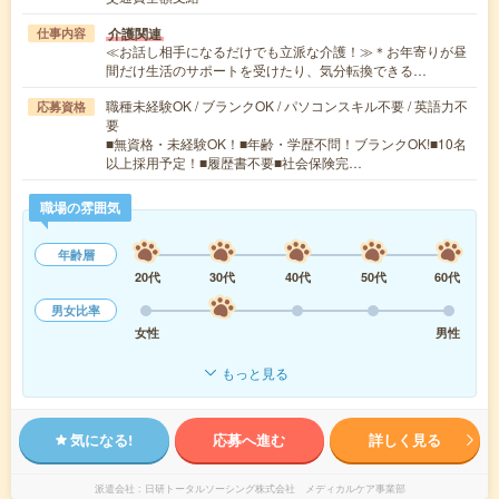
介護関連
仕事内容
≪お話し相手になるだけでも立派な介護！≫＊お年寄りが昼
間だけ生活のサポートを受けたり、気分転換できる…
職種未経験OK / ブランクOK / パソコンスキル不要 / 英語力不
応募資格
要
■無資格・未経験OK！■年齢・学歴不問！ブランクOK!■10名
以上採用予定！■履歴書不要■社会保険完…
職場の雰囲気
年齢層
20代
30代
40代
50代
60代
男女比率
女性
男性
もっと見る
気になる!
応募へ進む
詳しく見る
派遣会社
日研トータルソーシング株式会社 メディカルケア事業部