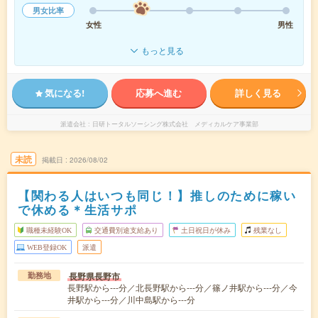
男女比率
女性
男性
もっと見る
気になる!
応募へ進む
詳しく見る
派遣会社
日研トータルソーシング株式会社 メディカルケア事業部
未読
掲載日
2026/08/02
【関わる人はいつも同じ！】推しのために稼い
で休める＊生活サポ
職種未経験OK
交通費別途支給あり
土日祝日が休み
残業なし
WEB登録OK
派遣
長野県長野市
勤務地
長野駅から---分／北長野駅から---分／篠ノ井駅から---分／今
井駅から---分／川中島駅から---分