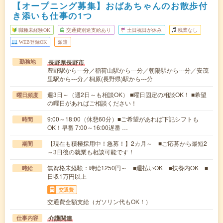
【オープニング募集】おばあちゃんのお散歩付
き添いも仕事の1つ
職種未経験OK
交通費別途支給あり
土日祝日が休み
残業なし
WEB登録OK
派遣
長野県長野市
勤務地
豊野駅から---分／稲荷山駅から---分／朝陽駅から---分／安茂
里駅から---分／桐原(長野県)駅から---分
週3日～（週2日～も相談OK） ■曜日固定の相談OK！ ■希望
曜日頻度
の曜日があればご相談ください！
9:00～18:00（休憩60分）■ご希望があれば下記シフトも
時間
OK！早番 7:00～16:00遅番 …
【現在も積極採用中！急募！】2カ月～ ■ご応募から最短2
期間
～3日後の就業も相談可能です！
無資格未経験：時給1250円～ ■週払いOK ■扶養内OK ■
時給
日収1万円以上
交通費
交通費全額支給（ガソリン代もOK！）
介護関連
仕事内容