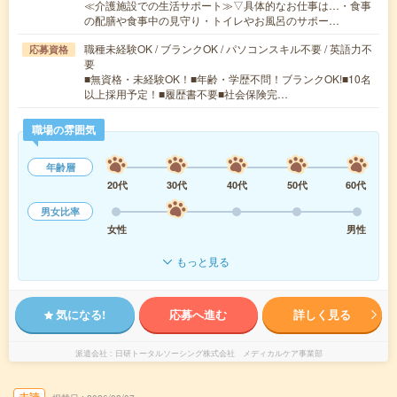
≪介護施設での生活サポート≫▽具体的なお仕事は…・食事
の配膳や食事中の見守り・トイレやお風呂のサポー…
職種未経験OK / ブランクOK / パソコンスキル不要 / 英語力不
応募資格
要
■無資格・未経験OK！■年齢・学歴不問！ブランクOK!■10名
以上採用予定！■履歴書不要■社会保険完…
職場の雰囲気
年齢層
20代
30代
40代
50代
60代
男女比率
女性
男性
もっと見る
気になる!
応募へ進む
詳しく見る
派遣会社
日研トータルソーシング株式会社 メディカルケア事業部