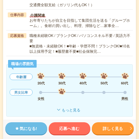
交通費全額支給（ガソリン代もOK！）
介護関連
仕事内容
お年寄りたちが自立を目指して集団生活を送る「グループホ
ーム」。食材の買い出し、料理、掃除など…家事全…
職種未経験OK / ブランクOK / パソコンスキル不要 / 英語力不
応募資格
要
■無資格・未経験OK！■年齢・学歴不問！ブランクOK!■10名
以上採用予定！■履歴書不要■社会保険完…
職場の雰囲気
年齢層
20代
30代
40代
50代
60代
男女比率
女性
男性
もっと見る
気になる!
応募へ進む
詳しく見る