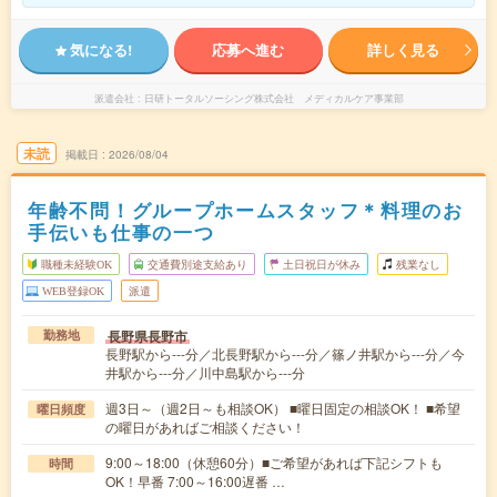
気になる!
応募へ進む
詳しく見る
派遣会社
日研トータルソーシング株式会社 メディカルケア事業部
未読
掲載日
2026/08/04
年齢不問！グループホームスタッフ＊料理のお
手伝いも仕事の一つ
職種未経験OK
交通費別途支給あり
土日祝日が休み
残業なし
WEB登録OK
派遣
長野県長野市
勤務地
長野駅から---分／北長野駅から---分／篠ノ井駅から---分／今
井駅から---分／川中島駅から---分
週3日～（週2日～も相談OK） ■曜日固定の相談OK！ ■希望
曜日頻度
の曜日があればご相談ください！
9:00～18:00（休憩60分）■ご希望があれば下記シフトも
時間
OK！早番 7:00～16:00遅番 …