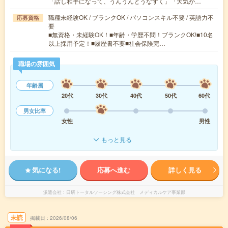
「話し相手になって、うんうんとうなずく」「天気が…
職種未経験OK / ブランクOK / パソコンスキル不要 / 英語力不
応募資格
要
■無資格・未経験OK！■年齢・学歴不問！ブランクOK!■10名
以上採用予定！■履歴書不要■社会保険完…
職場の雰囲気
年齢層
20代
30代
40代
50代
60代
男女比率
女性
男性
もっと見る
気になる!
応募へ進む
詳しく見る
派遣会社
日研トータルソーシング株式会社 メディカルケア事業部
未読
掲載日
2026/08/06