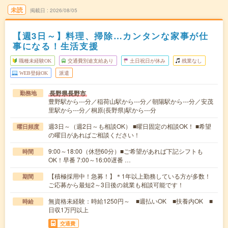
未読
掲載日
2026/08/05
【週3日～】料理、掃除…カンタンな家事が仕
事になる！生活支援
職種未経験OK
交通費別途支給あり
土日祝日が休み
残業なし
WEB登録OK
派遣
長野県長野市
勤務地
豊野駅から---分／稲荷山駅から---分／朝陽駅から---分／安茂
里駅から---分／桐原(長野県)駅から---分
週3日～（週2日～も相談OK） ■曜日固定の相談OK！ ■希望
曜日頻度
の曜日があればご相談ください！
9:00～18:00（休憩60分）■ご希望があれば下記シフトも
時間
OK！早番 7:00～16:00遅番 …
【積極採用中！急募！】＊1年以上勤務している方が多数！
期間
ご応募から最短2～3日後の就業も相談可能です！
無資格未経験：時給1250円～ ■週払いOK ■扶養内OK ■
時給
日収1万円以上
交通費