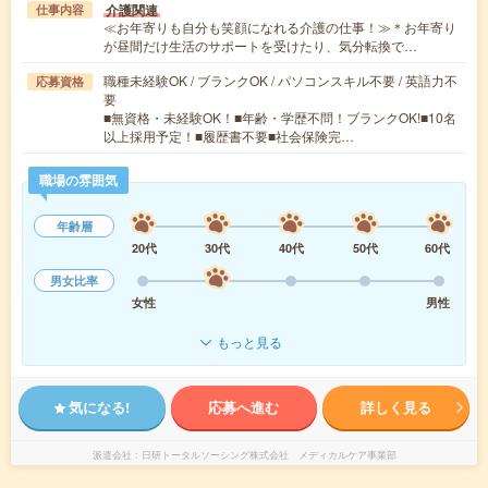
介護関連
仕事内容
≪お年寄りも自分も笑顔になれる介護の仕事！≫＊お年寄り
が昼間だけ生活のサポートを受けたり、気分転換で…
職種未経験OK / ブランクOK / パソコンスキル不要 / 英語力不
応募資格
要
■無資格・未経験OK！■年齢・学歴不問！ブランクOK!■10名
以上採用予定！■履歴書不要■社会保険完…
職場の雰囲気
年齢層
20代
30代
40代
50代
60代
男女比率
女性
男性
もっと見る
気になる!
応募へ進む
詳しく見る
派遣会社
日研トータルソーシング株式会社 メディカルケア事業部