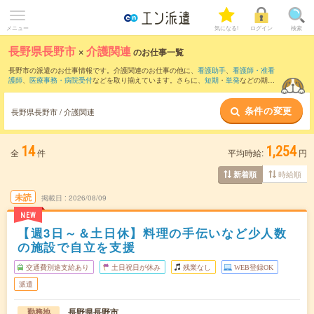
メニュー
気になる!
ログイン
検索
長野県長野市
×
介護関連
のお仕事一覧
長野市の派遣のお仕事情報です。介護関連のお仕事の他に、
看護助手
、
看護師・准看
護師
、
医療事務・病院受付
などを取り揃えています。さらに、
短期
・
単発
などの期間
や、
職種未経験OK
などのこだわり条件で絞り込んでいただけます。職種辞典：
介護関
連のお仕事とは？とは？
条件の変更
長野県長野市 / 介護関連
14
1,254
全
件
平均時給:
円
時給順
新着順
未読
掲載日
2026/08/09
NEW
【週3日～＆土日休】料理の手伝いなど少人数
の施設で自立を支援
交通費別途支給あり
土日祝日が休み
残業なし
WEB登録OK
派遣
長野県長野市
勤務地