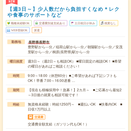
NEW
【週3日～】少人数だから負担すくなめ＊レク
や食事のサポートなど
職種未経験OK
交通費別途支給あり
土日祝日が休み
残業なし
WEB登録OK
派遣
長野県長野市
勤務地
豊野駅から---分／稲荷山駅から---分／朝陽駅から---分／安茂
里駅から---分／桐原(長野県)駅から---分
週3日～（週2日～も相談OK） ■曜日固定の相談OK！ ■希望
曜日頻度
の曜日があればご相談ください！
9:00～18:00（休憩60分）■ご希望があれば下記シフトも
時間
OK！早番 7:00～16:00遅番 …
【現在も積極採用中！急募！】2カ月～ ■ご応募から最短2
期間
～3日後の就業も相談可能です！
無資格未経験：時給1250円～ ■週払いOK ■扶養内OK ■
時給
日収1万円以上
交通費
交通費全額支給（ガソリン代もOK！）