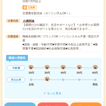
日収1万円以上
交通費
交通費全額支給（ガソリン代もOK！）
介護関連
仕事内容
【昼間だけの施設で、生活サポートなど】＊お年寄りが昼間
だけ生活のサポートを受けたり、気分転換できるデ…
職種未経験OK / ブランクOK / パソコンスキル不要 / 英語力不
応募資格
要
■資格・経験・年齢不問■学歴不問■10名以上採用予定！■履
歴書不要■面談確約■社会保険完備■社員登用…
職場の雰囲気
年齢層
20代
30代
40代
50代
60代
男女比率
女性
男性
もっと見る