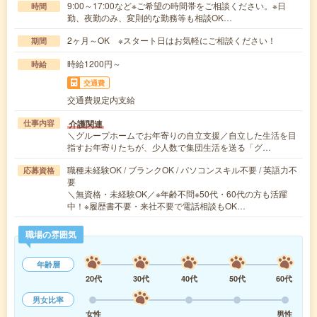
9:00～17:00など※ご希望の時間帯をご相談ください。※日
時間
勤、夜勤のみ、変則的な勤務等も相談OK…
2ヶ月～OK ※スタート日はお気軽にご相談ください！
期間
時給1200円～
時給
交通費
交通費規定内支給
介護関連
仕事内容
＼グループホームでお年寄りの自立支援／自立した生活を目
指すお年寄りたちが、少人数で集団生活を送る「グ…
職種未経験OK / ブランクOK / パソコンスキル不要 / 英語力不
応募資格
要
＼無資格・未経験OK／※年齢不問※50代・60代の方も活躍
中！※履歴書不要・来社不要で電話相談もOK…
職場の雰囲気
年齢層
20代
30代
40代
50代
60代
男女比率
女性
男性