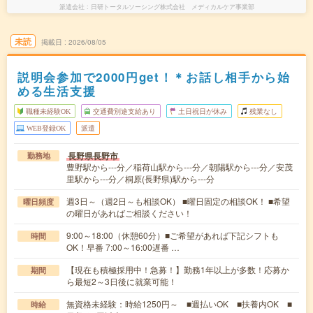
派遣会社
日研トータルソーシング株式会社 メディカルケア事業部
未読
掲載日
2026/08/05
説明会参加で2000円get！＊お話し相手から始
める生活支援
職種未経験OK
交通費別途支給あり
土日祝日が休み
残業なし
WEB登録OK
派遣
長野県長野市
勤務地
豊野駅から---分／稲荷山駅から---分／朝陽駅から---分／安茂
里駅から---分／桐原(長野県)駅から---分
週3日～（週2日～も相談OK） ■曜日固定の相談OK！ ■希望
曜日頻度
の曜日があればご相談ください！
9:00～18:00（休憩60分）■ご希望があれば下記シフトも
時間
OK！早番 7:00～16:00遅番 …
【現在も積極採用中！急募！】勤務1年以上が多数！応募か
期間
ら最短2～3日後に就業可能！
無資格未経験：時給1250円～ ■週払いOK ■扶養内OK ■
時給