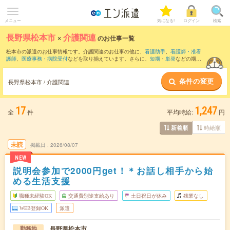
メニュー
気になる!
ログイン
検索
長野県松本市
×
介護関連
のお仕事一覧
松本市の派遣のお仕事情報です。介護関連のお仕事の他に、
看護助手
、
看護師・准看
護師
、
医療事務・病院受付
などを取り揃えています。さらに、
短期
・
単発
などの期間
や、
職種未経験OK
などのこだわり条件で絞り込んでいただけます。職種辞典：
介護関
連のお仕事とは？とは？
条件の変更
長野県松本市 / 介護関連
17
1,247
全
件
平均時給:
円
時給順
新着順
未読
掲載日
2026/08/07
NEW
説明会参加で2000円get！＊お話し相手から始
める生活支援
職種未経験OK
交通費別途支給あり
土日祝日が休み
残業なし
WEB登録OK
派遣
長野県松本市
勤務地