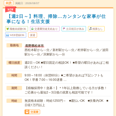
未読
掲載日
2026/08/07
NEW
【週2日～】料理、掃除…カンタンな家事が仕
事になる！生活支援
職種未経験OK
交通費別途支給あり
土日祝日が休み
残業なし
WEB登録OK
派遣
長野県松本市
勤務地
西松本駅から---分／新村駅から---分／村井駅から---分／波田
駅から---分／渕東駅から---分
週2日～OK ■曜日固定の相談OK！ ■希望の曜日があればご相
曜日頻度
談ください！
9:00～18:00（休憩60分）■ご希望があれば下記シフトも
時間
OK！早番 7:00～16:00遅番 …
【積極採用中！急募！】＊1年以上勤務している方が多数！
期間
ご応募から最短2～3日後の就業も相談可能です！
無資格未経験：時給1250円～ ■週払いOK ■扶養内OK ■
時給
日収1万円以上
交通費