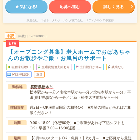
気になる!
応募へ進む
詳しく見る
派遣会社
日研トータルソーシング株式会社 メディカルケア事業部
未読
掲載日
2026/08/06
NEW
【オープニング募集】老人ホームでおばあちゃ
んのお散歩やご飯・お風呂のサポート
職種未経験OK
交通費別途支給あり
土日祝日が休み
残業なし
WEB登録OK
派遣
長野県松本市
勤務地
松本駅から---分／南松本駅から---分／北松本駅から---分／平
田(長野県)駅から---分／北新・松本大学前駅から---分
週2日～OK ■曜日固定の相談OK！ ■希望の曜日があればご相
曜日頻度
談ください！
9:00～18:00（休憩60分）■ご希望があれば下記シフトも
時間
OK！早番 7:00～16:00遅番 …
【8月中のスタートOK！急募！】2カ月～ ■ご応募から最短
期間