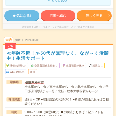
気になる!
応募へ進む
詳しく見る
派遣会社
日研トータルソーシング株式会社 メディカルケア事業部
未読
掲載日
2026/08/06
NEW
≪年齢不問！≫50代が無理なく、なが～く活躍
中！生活サポート
職種未経験OK
交通費別途支給あり
土日祝日が休み
残業なし
WEB登録OK
派遣
長野県松本市
勤務地
松本駅から---分／南松本駅から---分／北松本駅から---分／平
田(長野県)駅から---分／北新・松本大学前駅から---分
週2日～OK ■曜日固定の相談OK！ ■希望の曜日があればご相
曜日頻度
談ください！
9:00～18:00（休憩60分）■ご希望があれば下記シフトも
時間