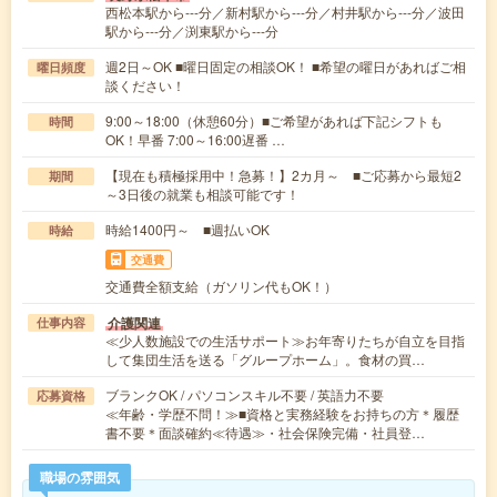
西松本駅から---分／新村駅から---分／村井駅から---分／波田
駅から---分／渕東駅から---分
週2日～OK ■曜日固定の相談OK！ ■希望の曜日があればご相
曜日頻度
談ください！
9:00～18:00（休憩60分）■ご希望があれば下記シフトも
時間
OK！早番 7:00～16:00遅番 …
【現在も積極採用中！急募！】2カ月～ ■ご応募から最短2
期間
～3日後の就業も相談可能です！
時給1400円～ ■週払いOK
時給
交通費
交通費全額支給（ガソリン代もOK！）
介護関連
仕事内容
≪少人数施設での生活サポート≫お年寄りたちが自立を目指
して集団生活を送る「グループホーム」。食材の買…
ブランクOK / パソコンスキル不要 / 英語力不要
応募資格
≪年齢・学歴不問！≫■資格と実務経験をお持ちの方＊履歴
書不要＊面談確約≪待遇≫・社会保険完備・社員登…
職場の雰囲気