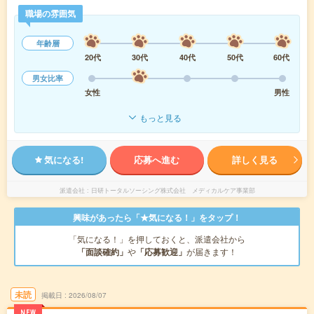
職場の雰囲気
年齢層
20代
30代
40代
50代
60代
男女比率
女性
男性
もっと見る
気になる!
応募へ進む
詳しく見る
派遣会社
日研トータルソーシング株式会社 メディカルケア事業部
興味があったら「★気になる！」をタップ！
「気になる！」を押しておくと、派遣会社から
「面談確約」
や
「応募歓迎」
が届きます！
未読
掲載日
2026/08/07
NEW