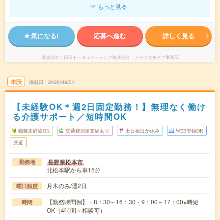
もっと見る
気になる!
応募へ進む
詳しく見る
派遣会社
日研トータルソーシング株式会社 メディカルケア事業部
未読
掲載日
2026/08/01
【未経験OK＊週2日固定勤務！】無理なく働け
る介護サポート／短時間OK
職種未経験OK
交通費別途支給あり
土日祝日が休み
WEB登録OK
派遣
長野県松本市
勤務地
北松本駅から車15分
月木のみ/週2日
曜日頻度
【勤務時間例】・8：30～16：30・9：00～17：00※時短
時間
OK（4時間～相談可）