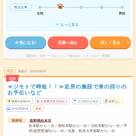
男女比率
女性
男性
もっと見る
気になる!
応募へ進む
詳しく見る
派遣会社
日研トータルソーシング株式会社 メディカルケア事業部
未読
掲載日
2026/08/05
NEW
≪ジモトで時短！！≫近所の施設で身の回りの
お手伝いなど
職種未経験OK
交通費別途支給あり
土日祝日が休み
残業なし
WEB登録OK
派遣
長野県松本市
勤務地
松本駅から---分／南松本駅から---分／北松本駅から---分／平
田(長野県)駅から---分／北新・松本大学前駅から---分