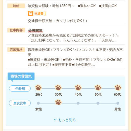
無資格未経験：時給1250円～ ■週払いOK ■扶養内OK
時給
交通費
交通費全額支給（ガソリン代もOK！）
介護関連
仕事内容
／無資格未経験から始める介護施設での生活サポート！＼
「話し相手になって、うんうんとうなずく」「天気が…
職種未経験OK / ブランクOK / パソコンスキル不要 / 英語力不
応募資格
要
■無資格・未経験OK！■年齢・学歴不問！ブランクOK!■10名
以上採用予定！■履歴書不要■社会保険完…
職場の雰囲気
年齢層
20代
30代
40代
50代
60代
男女比率
女性
男性
もっと見る