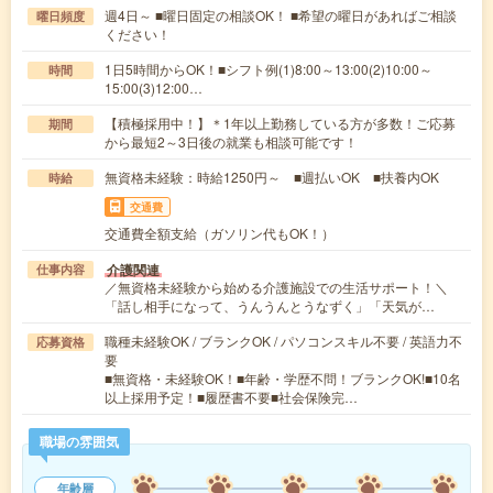
週4日～ ■曜日固定の相談OK！ ■希望の曜日があればご相談
曜日頻度
ください！
1日5時間からOK！■シフト例(1)8:00～13:00(2)10:00～
時間
15:00(3)12:00…
【積極採用中！】＊1年以上勤務している方が多数！ご応募
期間
から最短2～3日後の就業も相談可能です！
無資格未経験：時給1250円～ ■週払いOK ■扶養内OK
時給
交通費
交通費全額支給（ガソリン代もOK！）
介護関連
仕事内容
／無資格未経験から始める介護施設での生活サポート！＼
「話し相手になって、うんうんとうなずく」「天気が…
職種未経験OK / ブランクOK / パソコンスキル不要 / 英語力不
応募資格
要
■無資格・未経験OK！■年齢・学歴不問！ブランクOK!■10名
以上採用予定！■履歴書不要■社会保険完…
職場の雰囲気
年齢層