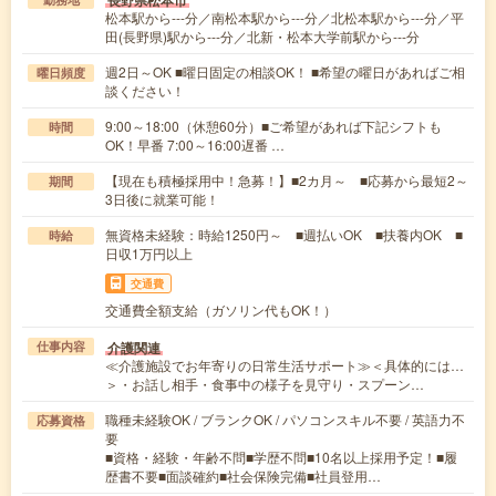
長野県松本市
松本駅から---分／南松本駅から---分／北松本駅から---分／平
田(長野県)駅から---分／北新・松本大学前駅から---分
週2日～OK ■曜日固定の相談OK！ ■希望の曜日があればご相
曜日頻度
談ください！
9:00～18:00（休憩60分）■ご希望があれば下記シフトも
時間
OK！早番 7:00～16:00遅番 …
【現在も積極採用中！急募！】■2カ月～ ■応募から最短2～
期間
3日後に就業可能！
無資格未経験：時給1250円～ ■週払いOK ■扶養内OK ■
時給
日収1万円以上
交通費
交通費全額支給（ガソリン代もOK！）
介護関連
仕事内容
≪介護施設でお年寄りの日常生活サポート≫＜具体的には…
＞・お話し相手・食事中の様子を見守り・スプーン…
職種未経験OK / ブランクOK / パソコンスキル不要 / 英語力不
応募資格
要
■資格・経験・年齢不問■学歴不問■10名以上採用予定！■履
歴書不要■面談確約■社会保険完備■社員登用…