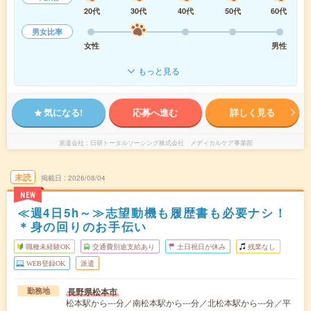
20代
30代
40代
50代
60代
男女比率
女性
男性
もっと見る
気になる!
応募へ進む
詳しく見る
派遣会社
日研トータルソーシング株式会社 メディカルケア事業部
未読
掲載日
2026/08/04
NEW
≪週4日5h～≫志望動機も履歴書も必要ナシ！
＊身の回りのお手伝い
職種未経験OK
交通費別途支給あり
土日祝日が休み
残業なし
WEB登録OK
派遣
長野県松本市
勤務地
松本駅から---分／南松本駅から---分／北松本駅から---分／平