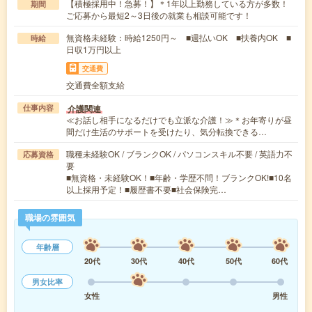
【積極採用中！急募！】＊1年以上勤務している方が多数！
期間
ご応募から最短2～3日後の就業も相談可能です！
無資格未経験：時給1250円～ ■週払いOK ■扶養内OK ■
時給
日収1万円以上
交通費
交通費全額支給
介護関連
仕事内容
≪お話し相手になるだけでも立派な介護！≫＊お年寄りが昼
間だけ生活のサポートを受けたり、気分転換できる…
職種未経験OK / ブランクOK / パソコンスキル不要 / 英語力不
応募資格
要
■無資格・未経験OK！■年齢・学歴不問！ブランクOK!■10名
以上採用予定！■履歴書不要■社会保険完…
職場の雰囲気
年齢層
20代
30代
40代
50代
60代
男女比率
女性
男性