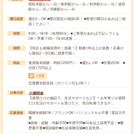
西松本駅から---分／新村駅から---分／村井駅から---分／波田
駅から---分／渕東駅から---分
週2日～OK ■曜日固定の相談OK！ ■希望の曜日があればご相
曜日頻度
談ください！
9:00～18:00（休憩60分）■ご希望があれば下記シフトも
時間
OK！早番 7:00～16:00遅番 …
【現在も積極採用中！急募！】勤務1年以上が多数！応募か
期間
ら最短2～3日後に就業可能！
無資格未経験：時給1250円～ ■週払いOK ■扶養内OK ■
時給
日収1万円以上
交通費
交通費全額支給（ガソリン代もOK！）
介護関連
仕事内容
【昼間だけの施設で、生活サポートなど】＊お年寄りが昼間
だけ生活のサポートを受けたり、気分転換できるデ…
職種未経験OK / ブランクOK / パソコンスキル不要 / 英語力不
応募資格
要
■資格・経験・年齢不問■学歴不問■10名以上採用予定！■履
歴書不要■面談確約■社会保険完備■社員登用…