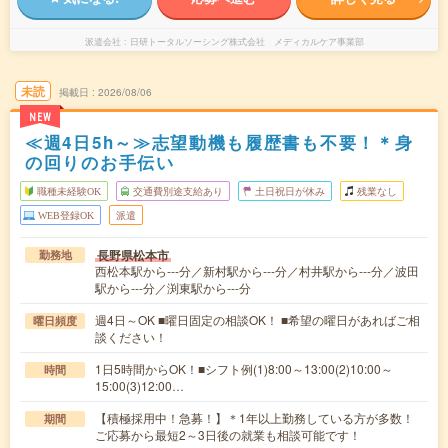
派遣会社
日研トータルソーシング株式会社 メディカルケア事業部
未読
掲載日
2026/08/06
NEW
≪週4日5h～≫志望動機も履歴書も不要！＊身
の回りのお手伝い
職種未経験OK
交通費別途支給あり
土日祝日が休み
残業なし
WEB登録OK
派遣
長野県松本市
勤務地
西松本駅から---分／新村駅から---分／村井駅から---分／波田
駅から---分／渕東駅から---分
週4日～OK ■曜日固定の相談OK！ ■希望の曜日があればご相
曜日頻度
談ください！
1日5時間からOK！■シフト例(1)8:00～13:00(2)10:00～
時間
15:00(3)12:00…
【積極採用中！急募！】＊1年以上勤務している方が多数！
期間
ご応募から最短2～3日後の就業も相談可能です！