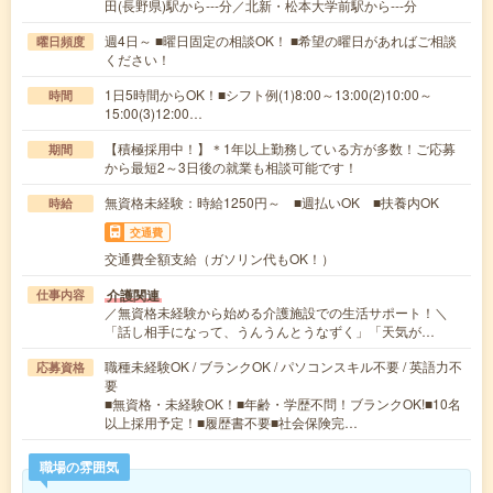
田(長野県)駅から---分／北新・松本大学前駅から---分
週4日～ ■曜日固定の相談OK！ ■希望の曜日があればご相談
曜日頻度
ください！
1日5時間からOK！■シフト例(1)8:00～13:00(2)10:00～
時間
15:00(3)12:00…
【積極採用中！】＊1年以上勤務している方が多数！ご応募
期間
から最短2～3日後の就業も相談可能です！
無資格未経験：時給1250円～ ■週払いOK ■扶養内OK
時給
交通費
交通費全額支給（ガソリン代もOK！）
介護関連
仕事内容
／無資格未経験から始める介護施設での生活サポート！＼
「話し相手になって、うんうんとうなずく」「天気が…
職種未経験OK / ブランクOK / パソコンスキル不要 / 英語力不
応募資格
要
■無資格・未経験OK！■年齢・学歴不問！ブランクOK!■10名
以上採用予定！■履歴書不要■社会保険完…
職場の雰囲気