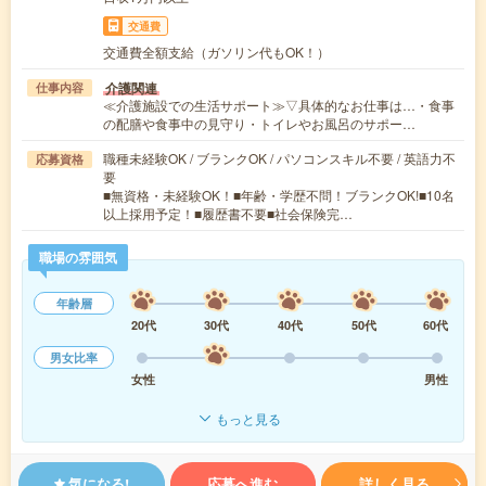
交通費
交通費全額支給（ガソリン代もOK！）
介護関連
仕事内容
≪介護施設での生活サポート≫▽具体的なお仕事は…・食事
の配膳や食事中の見守り・トイレやお風呂のサポー…
職種未経験OK / ブランクOK / パソコンスキル不要 / 英語力不
応募資格
要
■無資格・未経験OK！■年齢・学歴不問！ブランクOK!■10名
以上採用予定！■履歴書不要■社会保険完…
職場の雰囲気
年齢層
20代
30代
40代
50代
60代
男女比率
女性
男性
もっと見る
気になる!
応募へ進む
詳しく見る