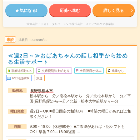
気になる!
応募へ進む
詳しく見る
派遣会社
日研トータルソーシング株式会社 メディカルケア事業部
未読
掲載日
2026/08/02
≪週2日～≫おばあちゃんの話し相手から始め
る生活サポート
職種未経験OK
交通費別途支給あり
土日祝日が休み
残業なし
WEB登録OK
派遣
長野県松本市
勤務地
松本駅から---分／南松本駅から---分／北松本駅から---分／平
田(長野県)駅から---分／北新・松本大学前駅から---分
週2日～OK ■曜日固定の相談OK！ ■希望の曜日があればご相
曜日頻度
談ください！
9:00～18:00（休憩60分）■ご希望があれば下記シフトも
時間
OK！早番 7:00～16:00遅番 …