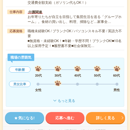
交通費全額支給（ガソリン代もOK！）
介護関連
仕事内容
お年寄りたちが自立を目指して集団生活を送る「グループホ
ーム」。食材の買い出し、料理、掃除など…家事全…
職種未経験OK / ブランクOK / パソコンスキル不要 / 英語力不
応募資格
要
■無資格・未経験OK！■年齢・学歴不問！ブランクOK!■10名
以上採用予定！■履歴書不要■社会保険完…
職場の雰囲気
年齢層
20代
30代
40代
50代
60代
男女比率
女性
男性
もっと見る
気になる!
応募へ進む
詳しく見る