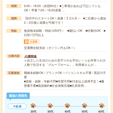
9:00～18:00（休憩60分）■ご希望があれば下記シフトも
時間
OK！早番 7:00～16:00遅番 …
【8月中のスタートOK！急募！】2カ月～ ■ご応募から最短
期間
2～3日後に就業が可能です！
無資格未経験：時給1250円～ ■週払いOK ■扶養内OK ■
時給
日収1万円以上
交通費
交通費全額支給（ガソリン代もOK！）
介護関連
仕事内容
≪自立した生活のための見守りやお手伝い！≫お年寄りが少
人数で生活する「グループホーム」。利用者さんが…
職種未経験OK / ブランクOK / パソコンスキル不要 / 英語力不
応募資格
要
■資格・経験・年齢不問■学歴不問■10名以上採用予定！■履
歴書不要■面談確約■社会保険完備■社員登用…
職場の雰囲気
年齢層
20代
30代
40代
50代
60代