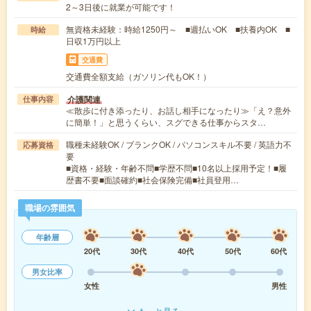
2～3日後に就業が可能です！
無資格未経験：時給1250円～ ■週払いOK ■扶養内OK ■
時給
日収1万円以上
交通費
交通費全額支給（ガソリン代もOK！）
介護関連
仕事内容
≪散歩に付き添ったり、お話し相手になったり≫「え？意外
に簡単！」と思うくらい、スグできる仕事からスタ…
職種未経験OK / ブランクOK / パソコンスキル不要 / 英語力不
応募資格
要
■資格・経験・年齢不問■学歴不問■10名以上採用予定！■履
歴書不要■面談確約■社会保険完備■社員登用…
職場の雰囲気
年齢層
20代
30代
40代
50代
60代
男女比率
女性
男性
もっと見る