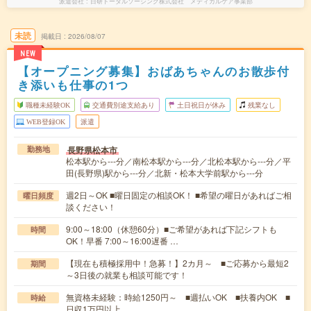
派遣会社
日研トータルソーシング株式会社 メディカルケア事業部
未読
掲載日
2026/08/07
NEW
【オープニング募集】おばあちゃんのお散歩付
き添いも仕事の1つ
職種未経験OK
交通費別途支給あり
土日祝日が休み
残業なし
WEB登録OK
派遣
長野県松本市
勤務地
松本駅から---分／南松本駅から---分／北松本駅から---分／平
田(長野県)駅から---分／北新・松本大学前駅から---分
週2日～OK ■曜日固定の相談OK！ ■希望の曜日があればご相
曜日頻度
談ください！
9:00～18:00（休憩60分）■ご希望があれば下記シフトも
時間
OK！早番 7:00～16:00遅番 …
【現在も積極採用中！急募！】2カ月～ ■ご応募から最短2
期間
～3日後の就業も相談可能です！
無資格未経験：時給1250円～ ■週払いOK ■扶養内OK ■
時給
日収1万円以上