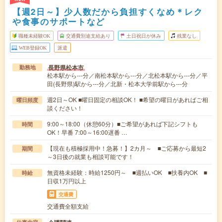
【週2日～】少人数だから負担すくなめ＊レク
や食事のサポートなど
職種未経験OK
交通費別途支給あり
土日祝日が休み
残業なし
WEB登録OK
派遣
長野県松本市
勤務地
松本駅から---分／南松本駅から---分／北松本駅から---分／平
田(長野県)駅から---分／北新・松本大学前駅から---分
週2日～OK ■曜日固定の相談OK！ ■希望の曜日があればご相
曜日頻度
談ください！
9:00～18:00（休憩60分）■ご希望があれば下記シフトも
時間
OK！早番 7:00～16:00遅番 …
【現在も積極採用中！急募！】2カ月～ ■ご応募から最短2
期間
～3日後の就業も相談可能です！
無資格未経験：時給1250円～ ■週払いOK ■扶養内OK ■
時給
日収1万円以上
交通費
交通費全額支給