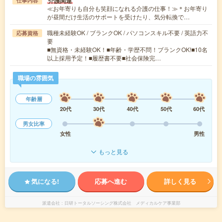
介護関連
仕事内容
≪お年寄りも自分も笑顔になれる介護の仕事！≫＊お年寄り
が昼間だけ生活のサポートを受けたり、気分転換で…
職種未経験OK / ブランクOK / パソコンスキル不要 / 英語力不
応募資格
要
■無資格・未経験OK！■年齢・学歴不問！ブランクOK!■10名
以上採用予定！■履歴書不要■社会保険完…
職場の雰囲気
年齢層
20代
30代
40代
50代
60代
男女比率
女性
男性
もっと見る
気になる!
応募へ進む
詳しく見る
派遣会社
日研トータルソーシング株式会社 メディカルケア事業部