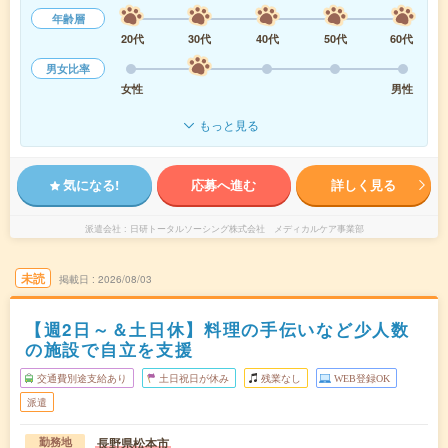
年齢層
20代
30代
40代
50代
60代
男女比率
女性
男性
もっと見る
気になる!
応募へ進む
詳しく見る
派遣会社
日研トータルソーシング株式会社 メディカルケア事業部
未読
掲載日
2026/08/03
【週2日～＆土日休】料理の手伝いなど少人数
の施設で自立を支援
交通費別途支給あり
土日祝日が休み
残業なし
WEB登録OK
派遣
長野県松本市
勤務地