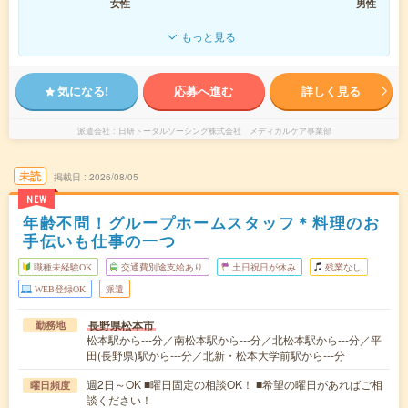
女性
男性
もっと見る
気になる!
応募へ進む
詳しく見る
派遣会社
日研トータルソーシング株式会社 メディカルケア事業部
未読
掲載日
2026/08/05
NEW
年齢不問！グループホームスタッフ＊料理のお
手伝いも仕事の一つ
職種未経験OK
交通費別途支給あり
土日祝日が休み
残業なし
WEB登録OK
派遣
長野県松本市
勤務地
松本駅から---分／南松本駅から---分／北松本駅から---分／平
田(長野県)駅から---分／北新・松本大学前駅から---分
週2日～OK ■曜日固定の相談OK！ ■希望の曜日があればご相
曜日頻度
談ください！