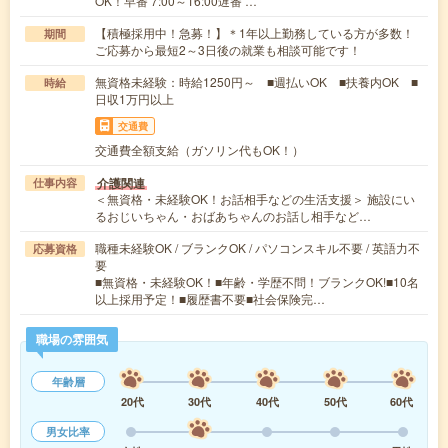
OK！早番 7:00～16:00遅番 …
【積極採用中！急募！】＊1年以上勤務している方が多数！
期間
ご応募から最短2～3日後の就業も相談可能です！
無資格未経験：時給1250円～ ■週払いOK ■扶養内OK ■
時給
日収1万円以上
交通費
交通費全額支給（ガソリン代もOK！）
介護関連
仕事内容
＜無資格・未経験OK！お話相手などの生活支援＞ 施設にい
るおじいちゃん・おばあちゃんのお話し相手など…
職種未経験OK / ブランクOK / パソコンスキル不要 / 英語力不
応募資格
要
■無資格・未経験OK！■年齢・学歴不問！ブランクOK!■10名
以上採用予定！■履歴書不要■社会保険完…
職場の雰囲気
年齢層
20代
30代
40代
50代
60代
男女比率