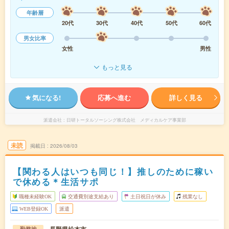
年齢層
20代
30代
40代
50代
60代
男女比率
女性
男性
もっと見る
気になる!
応募へ進む
詳しく見る
派遣会社
日研トータルソーシング株式会社 メディカルケア事業部
未読
掲載日
2026/08/03
【関わる人はいつも同じ！】推しのために稼い
で休める＊生活サポ
職種未経験OK
交通費別途支給あり
土日祝日が休み
残業なし
WEB登録OK
派遣
勤務地