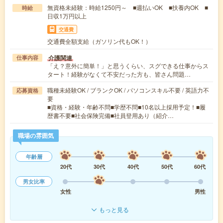
無資格未経験：時給1250円～ ■週払いOK ■扶養内OK ■
時給
日収1万円以上
交通費
交通費全額支給（ガソリン代もOK！）
介護関連
仕事内容
「え？意外に簡単！」と思うくらい、スグできる仕事からス
タート！経験がなくて不安だった方も、皆さん問題…
職種未経験OK / ブランクOK / パソコンスキル不要 / 英語力不
応募資格
要
■資格・経験・年齢不問■学歴不問■10名以上採用予定！■履
歴書不要■社会保険完備■社員登用あり（紹介…
職場の雰囲気
年齢層
20代
30代
40代
50代
60代
男女比率
女性
男性
もっと見る