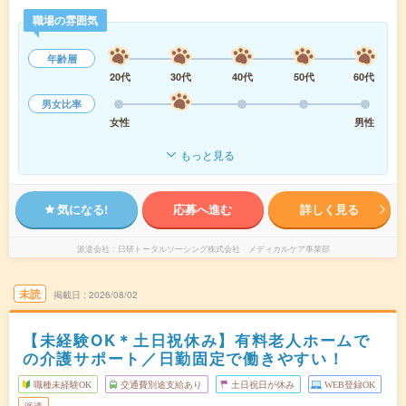
職場の雰囲気
年齢層
20代
30代
40代
50代
60代
男女比率
女性
男性
もっと見る
気になる!
応募へ進む
詳しく見る
派遣会社
日研トータルソーシング株式会社 メディカルケア事業部
未読
掲載日
2026/08/02
【未経験OK＊土日祝休み】有料老人ホームで
の介護サポート／日勤固定で働きやすい！
職種未経験OK
交通費別途支給あり
土日祝日が休み
WEB登録OK
派遣