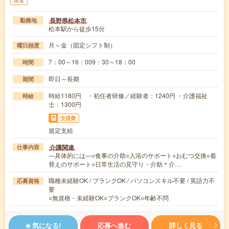
長野県松本市
勤務地
松本駅から徒歩15分
月～金（固定シフト制）
曜日頻度
7：00～16：009：30～18：00
時間
即日～長期
期間
時給1180円 ・初任者研修／経験者：1240円 ・介護福祉
時給
士：1300円
交通費
規定支給
介護関連
仕事内容
―具体的には―○食事の介助○入浴のサポート○おむつ交換○着
替えのサポート○日常生活の見守り・介助＊介…
職種未経験OK / ブランクOK / パソコンスキル不要 / 英語力不
応募資格
要
○無資格・未経験OK○ブランクOK○年齢不問
気になる!
応募へ進む
詳しく見る