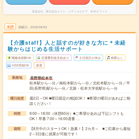
派遣会社
株式会社ルフト・メディカルケア 松本オフィス
未読
掲載日
2026/08/02
【介護staff】人と話すのが好きな方に＊未経
験からはじめる生活サポート
職種未経験OK
交通費別途支給あり
土日祝日が休み
残業なし
WEB登録OK
派遣
長野県松本市
勤務地
松本駅から---分／南松本駅から---分／北松本駅から---分／平
田(長野県)駅から---分／北新・松本大学前駅から---分
週2日～OK ■曜日固定の相談OK！ ■希望の曜日があればご相
曜日頻度
談ください！
9:00～18:00（休憩60分）■ご希望があれば下記シフトも
時間
OK！早番 7:00～16:00遅番 …
【8月中のスタートOK！急募！】2カ月～ ■ご応募から最短
期間
2～3日後に就業が可能です！