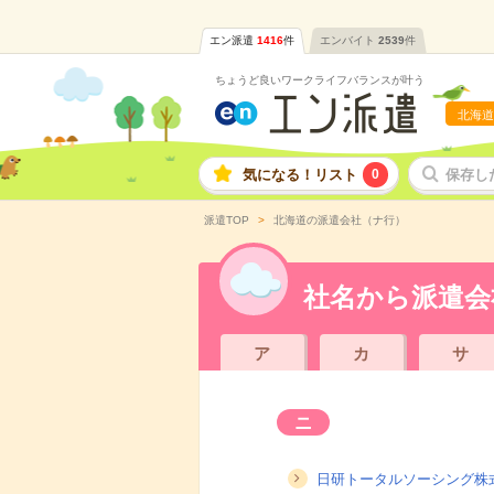
エン派遣
1416
件
エンバイト
2539
件
ちょうど良いワークライフバランスが叶う
北海道
気になる！リスト
0
保存し
派遣TOP
北海道の派遣会社（ナ行）
社名から派遣会
ア
カ
サ
ニ
日研トータルソーシング株