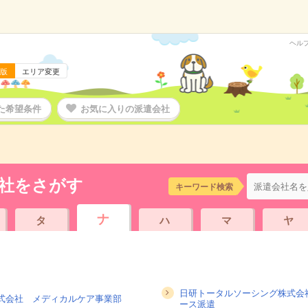
ヘル
版
エリア変更
た希望条件
お気に入りの派遣会社
社をさがす
キーワード検索
ナ
タ
ハ
マ
ヤ
日研トータルソーシング株式会
式会社 メディカルケア事業部
ース派遣