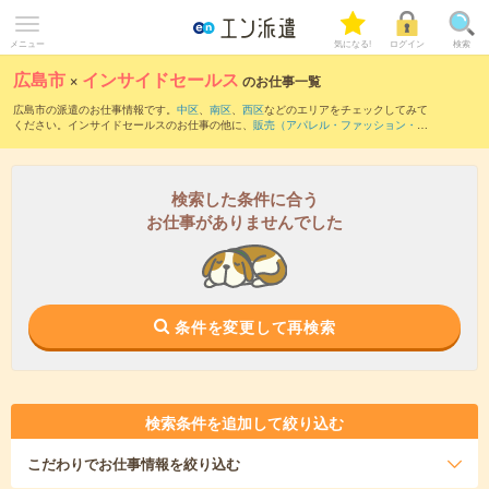
メニュー
気になる!
ログイン
検索
広島市
×
インサイドセールス
のお仕事一覧
広島市の派遣のお仕事情報です。
中区
、
南区
、
西区
などのエリアをチェックしてみて
ください。インサイドセールスのお仕事の他に、
販売（アパレル・ファッション・コ
スメ）
、
テレマーケティング・テレフォンオペレーター・コールセンター
、
レジスタ
ッフ・販売（その他）
などを取り揃えています。さらに、
短期
・
単発
などの期間や、
職種未経験OK
などのこだわり条件で絞り込んでいただけます。職種辞典：
インサイド
セールスのお仕事とは？とは？
営業アシスタントのお仕事とは？とは？
検索した条件に合う
お仕事がありませんでした
条件を変更して再検索
検索条件を追加して絞り込む
こだわり
でお仕事情報を絞り込む