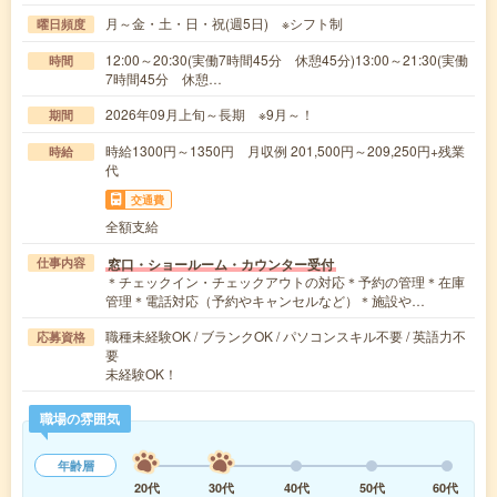
月～金・土・日・祝(週5日) ※シフト制
曜日頻度
12:00～20:30(実働7時間45分 休憩45分)13:00～21:30(実働
時間
7時間45分 休憩…
2026年09月上旬～長期 ※9月～！
期間
時給1300円～1350円 月収例 201,500円～209,250円+残業
時給
代
交通費
全額支給
窓口・ショールーム・カウンター受付
仕事内容
＊チェックイン・チェックアウトの対応＊予約の管理＊在庫
管理＊電話対応（予約やキャンセルなど）＊施設や…
職種未経験OK / ブランクOK / パソコンスキル不要 / 英語力不
応募資格
要
未経験OK！
職場の雰囲気
年齢層
20代
30代
40代
50代
60代