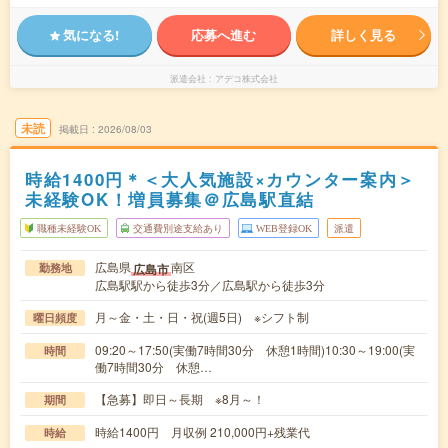
気になる!
応募へ進む
詳しく見る
派遣会社
アデコ株式会社
未読
掲載日
2026/08/03
時給1400円＊＜大人気施設×カウンター案内＞
未経験OK！増員募集＠広島駅直結
職種未経験OK
交通費別途支給あり
WEB登録OK
派遣
広島県
南区
広島市
勤務地
広島駅駅から徒歩3分／広島駅から徒歩3分
月～金・土・日・祝(週5日) ※シフト制
曜日頻度
09:20～17:50(実働7時間30分 休憩1時間)10:30～19:00(実
時間
働7時間30分 休憩…
【急募】即日～長期 ※8月～！
期間
時給1400円 月収例 210,000円+残業代
時給