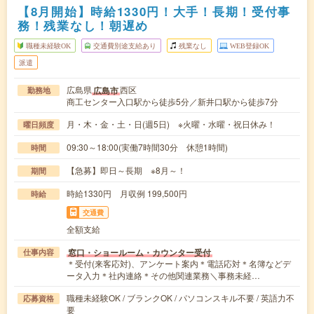
【8月開始】時給1330円！大手！長期！受付事
務！残業なし！朝遅め
職種未経験OK
交通費別途支給あり
残業なし
WEB登録OK
派遣
広島県
西区
広島市
勤務地
商工センター入口駅から徒歩5分／新井口駅から徒歩7分
月・木・金・土・日(週5日) ※火曜・水曜・祝日休み！
曜日頻度
09:30～18:00(実働7時間30分 休憩1時間)
時間
【急募】即日～長期 ※8月～！
期間
時給1330円 月収例 199,500円
時給
交通費
全額支給
窓口・ショールーム・カウンター受付
仕事内容
＊受付(来客応対)、アンケート案内＊電話応対＊名簿などデ
ータ入力＊社内連絡＊その他関連業務＼事務未経…
職種未経験OK / ブランクOK / パソコンスキル不要 / 英語力不
応募資格
要