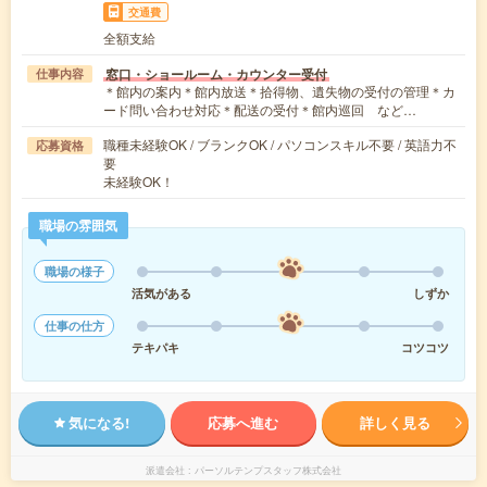
交通費
全額支給
窓口・ショールーム・カウンター受付
仕事内容
＊館内の案内＊館内放送＊拾得物、遺失物の受付の管理＊カ
ード問い合わせ対応＊配送の受付＊館内巡回 など…
職種未経験OK / ブランクOK / パソコンスキル不要 / 英語力不
応募資格
要
未経験OK！
職場の雰囲気
職場の様子
活気がある
しずか
仕事の仕方
テキパキ
コツコツ
気になる!
応募へ進む
詳しく見る
派遣会社
パーソルテンプスタッフ株式会社