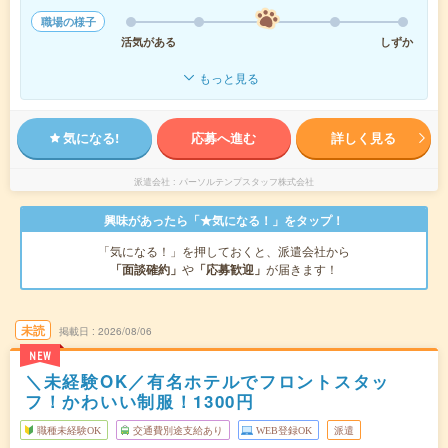
職場の様子
活気がある
しずか
もっと見る
気になる!
応募へ進む
詳しく見る
派遣会社
パーソルテンプスタッフ株式会社
興味があったら「★気になる！」をタップ！
「気になる！」を押しておくと、派遣会社から
「面談確約」
や
「応募歓迎」
が届きます！
未読
掲載日
2026/08/06
NEW
＼未経験OK／有名ホテルでフロントスタッ
フ！かわいい制服！1300円
職種未経験OK
交通費別途支給あり
WEB登録OK
派遣