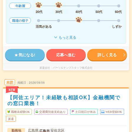
年齢層
20代
30代
40代
50代
60代
職場の様子
活気がある
しずか
もっと見る
気になる!
応募へ進む
詳しく見る
派遣会社
パーソルテンプスタッフ株式会社
未読
掲載日
2026/08/06
NEW
【阿佐エリア！未経験も相談OK】金融機関で
の窓口業務！
職種未経験OK
交通費別途支給あり
土日祝日が休み
WEB登録OK
派遣
広島県
安佐北区
広島市
勤務地