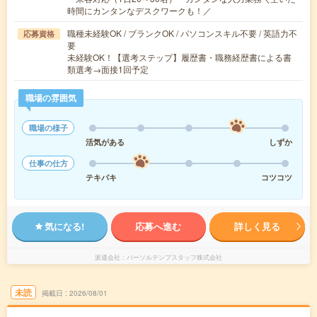
時間にカンタンなデスクワークも！／
職種未経験OK / ブランクOK / パソコンスキル不要 / 英語力不
応募資格
要
未経験OK！【選考ステップ】履歴書・職務経歴書による書
類選考→面接1回予定
職場の雰囲気
職場の様子
活気がある
しずか
仕事の仕方
テキパキ
コツコツ
気になる!
応募へ進む
詳しく見る
派遣会社
パーソルテンプスタッフ株式会社
未読
掲載日
2026/08/01