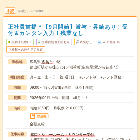
未読
掲載日
2026/08/03
正社員前提＊【9月開始】賞与・昇給あり！受
付＆カンタン入力！残業なし
職種未経験OK
交通費別途支給あり
残業なし
WEB登録OK
正社員への紹介予定派遣
広島県
中区
広島市
勤務地
銀山町駅から徒歩7分／稲荷町(広島県)駅から徒歩7分
月～金・土・日・祝(週5日) ※シフト制 ※シフト勤務！
曜日頻度
09:00～18:00(実働8時間 休憩1時間)
時間
2026年09月上旬～長期 ※9月～！
期間
時給1350円 月収例 216,000円
時給
交通費
全額支給
窓口・ショールーム・カウンター受付
仕事内容
＊来客対応（1日20～30名）＊カンタンな入力業務＼空いた