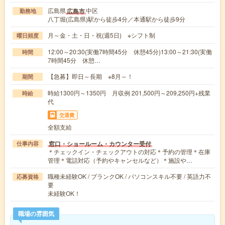
広島県
中区
広島市
勤務地
八丁堀(広島県)駅から徒歩4分／本通駅から徒歩9分
月～金・土・日・祝(週5日) ※シフト制
曜日頻度
12:00～20:30(実働7時間45分 休憩45分)13:00～21:30(実働
時間
7時間45分 休憩…
【急募】即日～長期 ※8月～！
期間
時給1300円～1350円 月収例 201,500円～209,250円+残業
時給
代
交通費
全額支給
窓口・ショールーム・カウンター受付
仕事内容
＊チェックイン・チェックアウトの対応＊予約の管理＊在庫
管理＊電話対応（予約やキャンセルなど）＊施設や…
職種未経験OK / ブランクOK / パソコンスキル不要 / 英語力不
応募資格
要
未経験OK！
職場の雰囲気