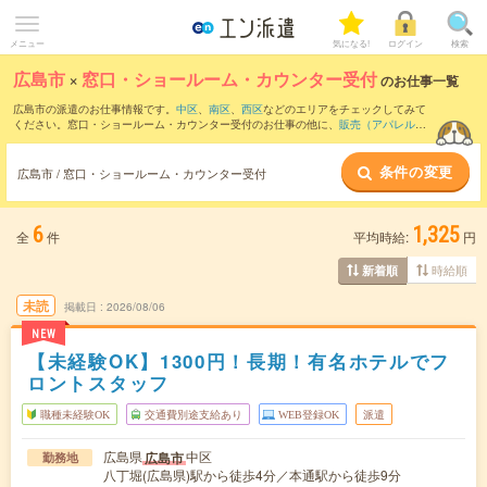
メニュー
気になる!
ログイン
検索
広島市
×
窓口・ショールーム・カウンター受付
のお仕事一覧
広島市の派遣のお仕事情報です。
中区
、
南区
、
西区
などのエリアをチェックしてみて
ください。窓口・ショールーム・カウンター受付のお仕事の他に、
販売（アパレル・
ファッション・コスメ）
、
テレマーケティング・テレフォンオペレーター・コールセ
ンター
、
レジスタッフ・販売（その他）
などを取り揃えています。さらに、
短期
・
単
条件の変更
発
などの期間や、
職種未経験OK
などのこだわり条件で絞り込んでいただけます。職種
広島市 / 窓口・ショールーム・カウンター受付
辞典：
窓口・ショールーム・カウンター受付のお仕事とは？とは？
6
1,325
全
件
平均時給:
円
時給順
新着順
未読
掲載日
2026/08/06
NEW
【未経験OK】1300円！長期！有名ホテルでフ
ロントスタッフ
職種未経験OK
交通費別途支給あり
WEB登録OK
派遣
広島県
中区
広島市
勤務地
八丁堀(広島県)駅から徒歩4分／本通駅から徒歩9分