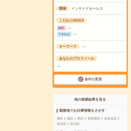
職種
インサイドセールス
こだわりINDEX
---
絶対
---
できれば
キーワード
---
あなたのプロフィール
---
条件の変更
他の検索結果を見る
勤務地でお仕事情報をさがす
東区
南区
西区
安佐南区
安佐北区
安芸区
佐伯区