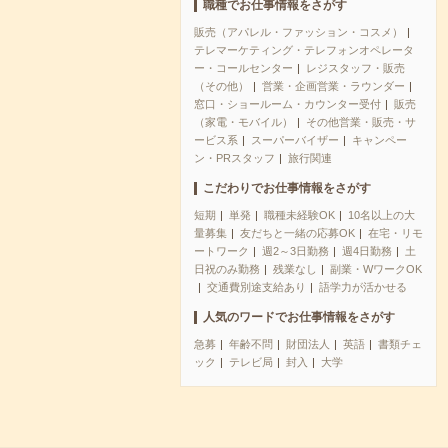
職種でお仕事情報をさがす
販売（アパレル・ファッション・コスメ）
テレマーケティング・テレフォンオペレータ
ー・コールセンター
レジスタッフ・販売
（その他）
営業・企画営業・ラウンダー
窓口・ショールーム・カウンター受付
販売
（家電・モバイル）
その他営業・販売・サ
ービス系
スーパーバイザー
キャンペー
ン・PRスタッフ
旅行関連
こだわりでお仕事情報をさがす
短期
単発
職種未経験OK
10名以上の大
量募集
友だちと一緒の応募OK
在宅・リモ
ートワーク
週2～3日勤務
週4日勤務
土
日祝のみ勤務
残業なし
副業・WワークOK
交通費別途支給あり
語学力が活かせる
人気のワードでお仕事情報をさがす
急募
年齢不問
財団法人
英語
書類チェ
ック
テレビ局
封入
大学