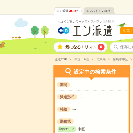
エン派遣
3585
件
エンバイト
7257
件
ちょうど良いワークライフバランスが叶う
中国・
気になる！リスト
0
保存し
派遣TOP
中国・四国
広島県
広島市中区
設定中の検索条件
期間
---
派遣形式
---
時給
---
勤務地
中区
勤務エリア