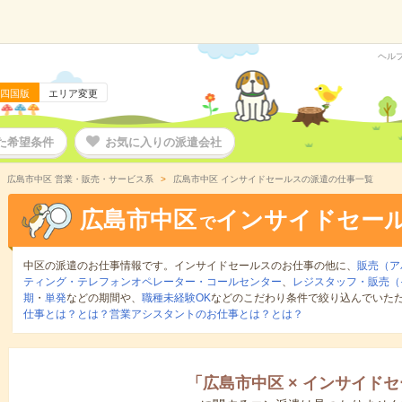
ヘル
四国版
エリア変更
た希望条件
お気に入りの派遣会社
広島市中区 営業・販売・サービス系
広島市中区 インサイドセールスの派遣の仕事一覧
広島市中区
インサイドセー
で
中区の派遣のお仕事情報です。インサイドセールスのお仕事の他に、
販売（ア
ティング・テレフォンオペレーター・コールセンター
、
レジスタッフ・販売（
期
・
単発
などの期間や、
職種未経験OK
などのこだわり条件で絞り込んでいた
仕事とは？とは？
営業アシスタントのお仕事とは？とは？
「
広島市中区
×
インサイドセ