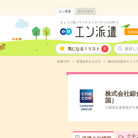
エン派遣
エンバイト
ちょうど良いワークライフバランスが叶う
関東版
気になる！リスト
0
保存し
派遣TOP
派遣会社をさがす
株式会社綜合キャリ
株式会社綜
国）
労働者派遣事業許可番号:
クチ