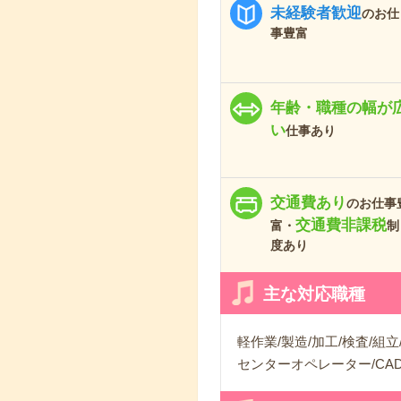
未経験者歓迎
のお仕
事豊富
年齢・職種の幅が
い
仕事あり
交通費あり
のお仕事
交通費非課税
富・
制
度あり
主な対応職種
軽作業/製造/加工/検査/組
センターオペレーター/CA