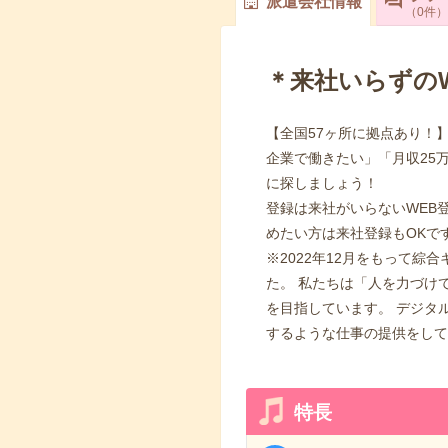
派遣会社情報
0
件
＊来社いらずの
【全国57ヶ所に拠点あり！】
企業で働きたい」「月収25
に探しましょう！
登録は来社がいらないWEB
めたい方は来社登録もOKで
※2022年12月をもって
た。 私たちは「人を力づけ
を目指しています。 デジタ
するような仕事の提供をして
特長