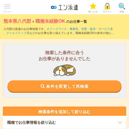
メニュー
気になる!
ログイン
検索
熊本県八代郡
×
職種未経験OK
のお仕事一覧
八代郡の派遣のお仕事情報です。
オフィスワーク・事務系
、
営業・販売・サービス系
、
クリエイティブ系
などのお仕事を取り揃えています。職種未経験OKの条件の他に、
交通費別途支給あり
、
友だちと一緒の応募OK
、
週4日勤務
などのこだわり条件も取り
揃えています。
検索した条件に合う
お仕事がありませんでした
条件を変更して再検索
検索条件を追加して絞り込む
職種
でお仕事情報を絞り込む