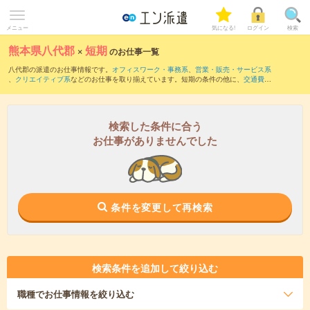
メニュー
気になる!
ログイン
検索
熊本県八代郡
×
短期
のお仕事一覧
八代郡の派遣のお仕事情報です。
オフィスワーク・事務系
、
営業・販売・サービス系
、
クリエイティブ系
などのお仕事を取り揃えています。短期の条件の他に、
交通費別
途支給あり
、
職種未経験OK
、
友だちと一緒の応募OK
などでもお探し頂けます。
検索した条件に合う
お仕事がありませんでした
条件を変更して再検索
検索条件を追加して絞り込む
職種
でお仕事情報を絞り込む