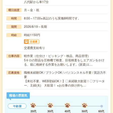
八代駅から車17分
月～金・祝
曜日頻度
8:00～17:00※表記のうち実働8時間です。
時間
2026/8/19～長期
期間
時給1150円
時給
交通費
交通費支給有り
軽作業（仕分け・ピッキング・検品、商品管理）
仕事内容
5キロの部品を圧検機で検査、目視検査をしエアガンをかけ
る、箱に格納する作業をお願いします。(派遣)エ…
職種未経験OK / ブランクOK / パソコンスキル不要 / 英語力不
応募資格
要
【来社不要、WEB登録OK！】〇未経験大歓迎！〇フリータ
ー、主婦(夫) 大歓迎！ ※お仕事の掛け持ち…
職場の雰囲気
年齢層
20代
30代
40代
50代
60代