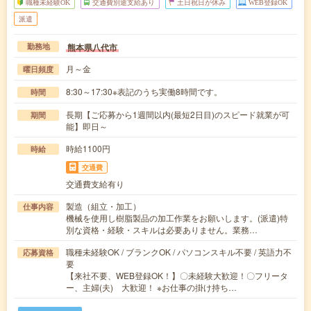
職種未経験OK
交通費別途支給あり
土日祝日が休み
WEB登録OK
派遣
熊本県八代市
勤務地
月～金
曜日頻度
8:30～17:30※表記のうち実働8時間です。
時間
長期【ご応募から1週間以内(最短2日目)のスピード就業が可
期間
能】即日～
時給1100円
時給
交通費
交通費支給有り
製造（組立・加工）
仕事内容
機械を使用し樹脂製品の加工作業をお願いします。(派遣)特
別な資格・経験・スキルは必要ありません。業務…
職種未経験OK / ブランクOK / パソコンスキル不要 / 英語力不
応募資格
要
【来社不要、WEB登録OK！】〇未経験大歓迎！〇フリータ
ー、主婦(夫) 大歓迎！ ※お仕事の掛け持ち…