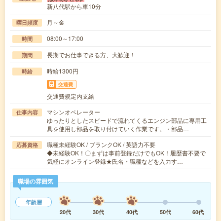
新八代駅から車10分
月～金
曜日頻度
08:00～17:00
時間
長期でお仕事できる方、大歓迎！
期間
時給1300円
時給
交通費
交通費規定内支給
マシンオペレーター
仕事内容
ゆったりとしたスピードで流れてくるエンジン部品に専用工
具を使用し部品を取り付けていく作業です。・部品…
職種未経験OK / ブランクOK / 英語力不要
応募資格
◆未経験OK！〇まずは事前登録だけでもOK！履歴書不要で
気軽にオンライン登録★氏名・職種などを入力す…
職場の雰囲気
年齢層
20代
30代
40代
50代
60代