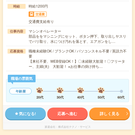
時給1200円
時給
交通費
交通費支給有り
マシンオペレーター
仕事内容
部品ををマシニングにセット、ボタン押下、取り出しヤスリ
でバリ取り、水につけ汚れを落とす、エアガンをし…
職種未経験OK / ブランクOK / パソコンスキル不要 / 英語力不
応募資格
要
【来社不要、WEB登録OK！】〇未経験大歓迎！〇フリータ
ー、主婦(夫) 大歓迎！ ※お仕事の掛け持ち…
職場の雰囲気
年齢層
20代
30代
40代
50代
60代
気になる!
応募へ進む
詳しく見る
派遣会社
株式会社テクノ・サービス