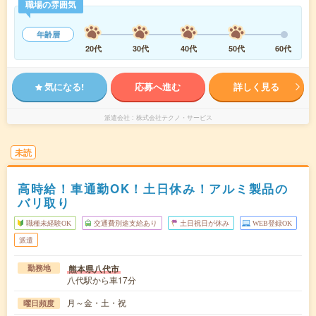
職場の雰囲気
年齢層
20代
30代
40代
50代
60代
気になる!
応募へ進む
詳しく見る
派遣会社
株式会社テクノ・サービス
未読
高時給！車通勤OK！土日休み！アルミ製品の
バリ取り
職種未経験OK
交通費別途支給あり
土日祝日が休み
WEB登録OK
派遣
熊本県八代市
勤務地
八代駅から車17分
月～金・土・祝
曜日頻度