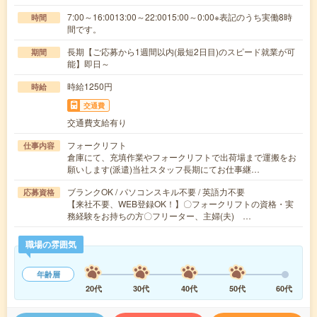
7:00～16:0013:00～22:0015:00～0:00※表記のうち実働8時
時間
間です。
長期【ご応募から1週間以内(最短2日目)のスピード就業が可
期間
能】即日～
時給1250円
時給
交通費
交通費支給有り
フォークリフト
仕事内容
倉庫にて、充填作業やフォークリフトで出荷場まで運搬をお
願いします(派遣)当社スタッフ長期にてお仕事継…
ブランクOK / パソコンスキル不要 / 英語力不要
応募資格
【来社不要、WEB登録OK！】〇フォークリフトの資格・実
務経験をお持ちの方〇フリーター、主婦(夫) …
職場の雰囲気
年齢層
20代
30代
40代
50代
60代