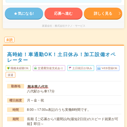
気になる!
応募へ進む
詳しく見る
派遣会社
株式会社テクノ・サービス
未読
高時給！車通勤OK！土日休み！加工設備オペ
レーター
職種未経験OK
交通費別途支給あり
土日祝日が休み
WEB登録OK
派遣
熊本県八代市
勤務地
八代駅から車17分
月～金・祝
曜日頻度
8:00～17:00※表記のうち実働8時間です。
時間
長期【ご応募から1週間以内(最短2日目)のスピード就業が可
期間
能】即日～