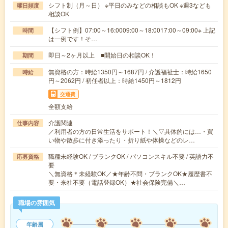
シフト制（月～日） ※平日のみなどの相談もOK ※週3なども
曜日頻度
相談OK
【シフト例】07:00～16:0009:00～18:0017:00～09:00※ 上記
時間
は一例です！そ…
即日～2ヶ月以上 ■開始日の相談OK！
期間
無資格の方：時給1350円～1687円 / 介護福祉士：時給1650
時給
円～2062円 / 初任者以上：時給1450円～1812円
交通費
全額支給
介護関連
仕事内容
／利用者の方の日常生活をサポート！＼▽具体的には…・買
い物や散歩に付き添ったり・折り紙や体操などのレ…
職種未経験OK / ブランクOK / パソコンスキル不要 / 英語力不
応募資格
要
＼無資格＊未経験OK／★年齢不問・ブランクOK★履歴書不
要・来社不要（電話登録OK）★社会保険完備＼…
職場の雰囲気
年齢層