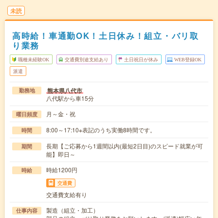
未読
高時給！車通勤OK！土日休み！組立・バリ取
り業務
職種未経験OK
交通費別途支給あり
土日祝日が休み
WEB登録OK
派遣
熊本県八代市
勤務地
八代駅から車15分
月～金・祝
曜日頻度
8:00～17:10※表記のうち実働8時間です。
時間
長期【ご応募から1週間以内(最短2日目)のスピード就業が可
期間
能】即日～
時給1200円
時給
交通費
交通費支給有り
製造（組立・加工）
仕事内容