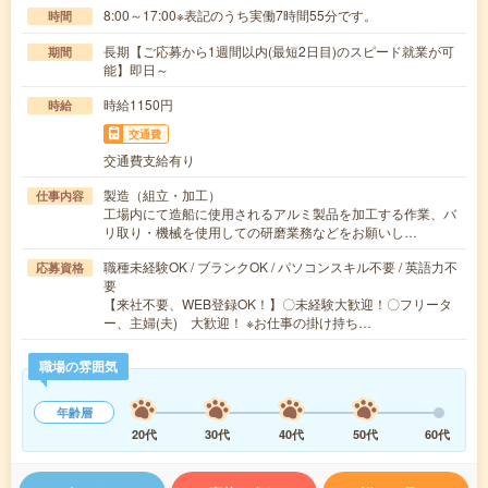
8:00～17:00※表記のうち実働7時間55分です。
時間
長期【ご応募から1週間以内(最短2日目)のスピード就業が可
期間
能】即日～
時給1150円
時給
交通費
交通費支給有り
製造（組立・加工）
仕事内容
工場内にて造船に使用されるアルミ製品を加工する作業、バ
リ取り・機械を使用しての研磨業務などをお願いし…
職種未経験OK / ブランクOK / パソコンスキル不要 / 英語力不
応募資格
要
【来社不要、WEB登録OK！】〇未経験大歓迎！〇フリータ
ー、主婦(夫) 大歓迎！ ※お仕事の掛け持ち…
職場の雰囲気
年齢層
20代
30代
40代
50代
60代