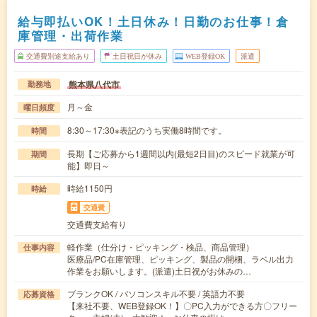
給与即払いOK！土日休み！日勤のお仕事！倉
庫管理・出荷作業
交通費別途支給あり
土日祝日が休み
WEB登録OK
派遣
熊本県八代市
勤務地
月～金
曜日頻度
8:30～17:30※表記のうち実働8時間です。
時間
長期【ご応募から1週間以内(最短2日目)のスピード就業が可
期間
能】即日～
時給1150円
時給
交通費
交通費支給有り
軽作業（仕分け・ピッキング・検品、商品管理）
仕事内容
医療品/PC在庫管理、ピッキング、製品の開梱、ラベル出力
作業をお願いします。(派遣)土日祝がお休みの…
ブランクOK / パソコンスキル不要 / 英語力不要
応募資格
【来社不要、WEB登録OK！】〇PC入力ができる方〇フリー