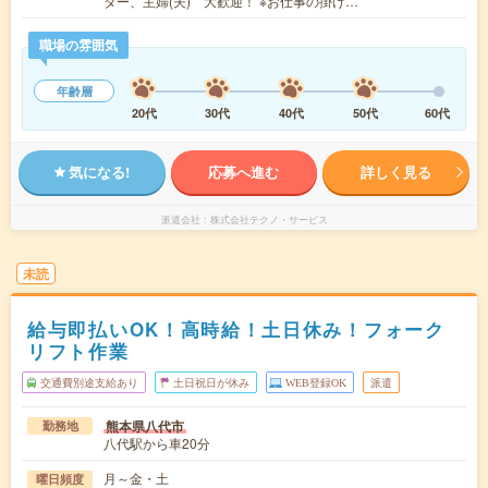
ター、主婦(夫) 大歓迎！ ※お仕事の掛け…
職場の雰囲気
年齢層
20代
30代
40代
50代
60代
気になる!
応募へ進む
詳しく見る
派遣会社
株式会社テクノ・サービス
未読
給与即払いOK！高時給！土日休み！フォーク
リフト作業
交通費別途支給あり
土日祝日が休み
WEB登録OK
派遣
熊本県八代市
勤務地
八代駅から車20分
月～金・土
曜日頻度