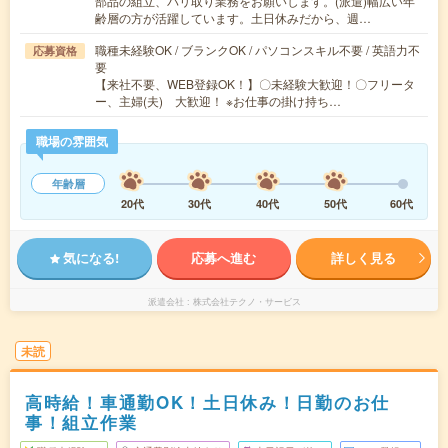
部品の組立、バリ取り業務をお願いします。(派遣)幅広い年
齢層の方が活躍しています。土日休みだから、週…
職種未経験OK / ブランクOK / パソコンスキル不要 / 英語力不
応募資格
要
【来社不要、WEB登録OK！】〇未経験大歓迎！〇フリータ
ー、主婦(夫) 大歓迎！ ※お仕事の掛け持ち…
職場の雰囲気
年齢層
20代
30代
40代
50代
60代
気になる!
応募へ進む
詳しく見る
派遣会社
株式会社テクノ・サービス
未読
高時給！車通勤OK！土日休み！日勤のお仕
事！組立作業