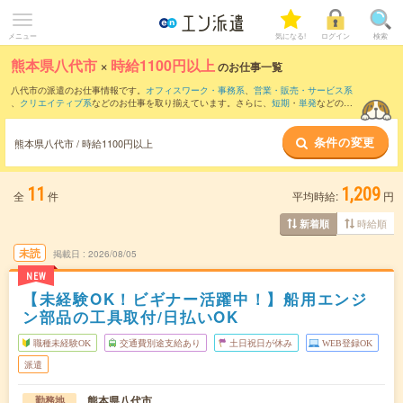
メニュー
気になる!
ログイン
検索
熊本県八代市
×
時給1100円以上
のお仕事一覧
八代市の派遣のお仕事情報です。
オフィスワーク・事務系
、
営業・販売・サービス系
、
クリエイティブ系
などのお仕事を取り揃えています。さらに、
短期
・
単発
などの期
間や、
職種未経験OK
などのこだわり条件で絞り込んでいただけます。
条件の変更
熊本県八代市 / 時給1100円以上
11
1,209
全
件
平均時給:
円
時給順
新着順
未読
掲載日
2026/08/05
NEW
【未経験OK！ビギナー活躍中！】船用エンジ
ン部品の工具取付/日払いOK
職種未経験OK
交通費別途支給あり
土日祝日が休み
WEB登録OK
派遣
熊本県八代市
勤務地