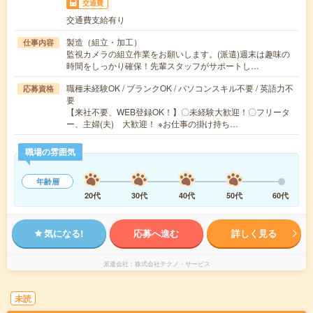
交通費
交通費支給有り
製造（組立・加工）
仕事内容
監視カメラの組立作業をお願いします。(派遣)週末は趣味の
時間をしっかり確保！先輩スタッフがサポートし…
職種未経験OK / ブランクOK / パソコンスキル不要 / 英語力不
応募資格
要
【来社不要、WEB登録OK！】〇未経験大歓迎！〇フリータ
ー、主婦(夫) 大歓迎！ ※お仕事の掛け持ち…
職場の雰囲気
年齢層
20代
30代
40代
50代
60代
気になる!
応募へ進む
詳しく見る
派遣会社
株式会社テクノ・サービス
未読