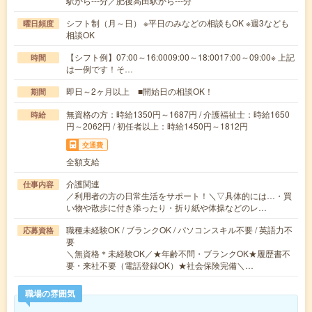
駅から---分／肥後高田駅から---分
シフト制（月～日） ※平日のみなどの相談もOK ※週3なども
曜日頻度
相談OK
【シフト例】07:00～16:0009:00～18:0017:00～09:00※ 上記
時間
は一例です！そ…
即日～2ヶ月以上 ■開始日の相談OK！
期間
無資格の方：時給1350円～1687円 / 介護福祉士：時給1650
時給
円～2062円 / 初任者以上：時給1450円～1812円
交通費
全額支給
介護関連
仕事内容
／利用者の方の日常生活をサポート！＼▽具体的には…・買
い物や散歩に付き添ったり・折り紙や体操などのレ…
職種未経験OK / ブランクOK / パソコンスキル不要 / 英語力不
応募資格
要
＼無資格＊未経験OK／★年齢不問・ブランクOK★履歴書不
要・来社不要（電話登録OK）★社会保険完備＼…
職場の雰囲気