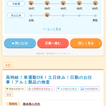
年齢層
20代
30代
40代
50代
60代
男女比率
女性
男性
もっと見る
気になる!
応募へ進む
詳しく見る
派遣会社
株式会社ニッソーネット
未読
高時給！車通勤OK！土日休み！日勤のお仕
事！アルミ製品の検査
職種未経験OK
交通費別途支給あり
土日祝日が休み
WEB登録OK
派遣
熊本県八代市
勤務地