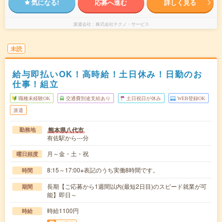
気になる!
応募へ進む
詳しく見る
派遣会社
株式会社テクノ・サービス
未読
給与即払いOK！高時給！土日休み！日勤のお
仕事！組立
職種未経験OK
交通費別途支給あり
土日祝日が休み
WEB登録OK
派遣
熊本県八代市
勤務地
有佐駅から---分
月～金・土・祝
曜日頻度
8:15～17:00※表記のうち実働8時間です。
時間
長期【ご応募から1週間以内(最短2日目)のスピード就業が可
期間
能】即日～
時給1100円
時給