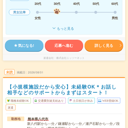
20代
30代
40代
50代
60代
男女比率
女性
男性
もっと見る
気になる!
応募へ進む
詳しく見る
派遣会社
株式会社ニッソーネット
未読
掲載日
2026/08/01
【小規模施設だから安心】未経験OK＊お話し
相手などのサポートからまずはスタート！
職種未経験OK
交通費別途支給あり
土日祝日が休み
WEB登録OK
派遣
熊本県八代市
勤務地
新八代駅から---分／鎌瀬駅から---分／瀬戸石駅から---分／段