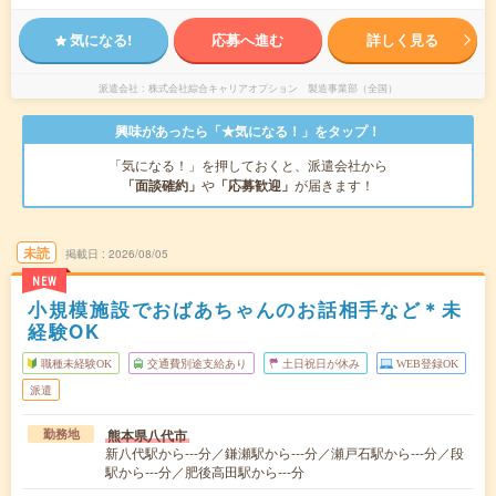
気になる!
応募へ進む
詳しく見る
派遣会社
株式会社綜合キャリアオプション 製造事業部（全国）
興味があったら「★気になる！」をタップ！
「気になる！」を押しておくと、派遣会社から
「面談確約」
や
「応募歓迎」
が届きます！
未読
掲載日
2026/08/05
NEW
小規模施設でおばあちゃんのお話相手など＊未
経験OK
職種未経験OK
交通費別途支給あり
土日祝日が休み
WEB登録OK
派遣
熊本県八代市
勤務地
新八代駅から---分／鎌瀬駅から---分／瀬戸石駅から---分／段
駅から---分／肥後高田駅から---分