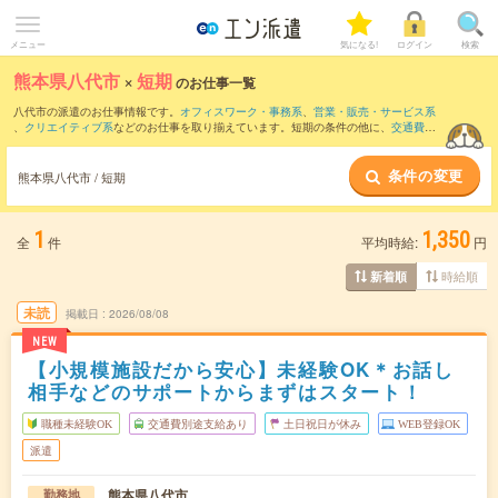
メニュー
気になる!
ログイン
検索
熊本県八代市
×
短期
のお仕事一覧
八代市の派遣のお仕事情報です。
オフィスワーク・事務系
、
営業・販売・サービス系
、
クリエイティブ系
などのお仕事を取り揃えています。短期の条件の他に、
交通費別
途支給あり
、
職種未経験OK
、
友だちと一緒の応募OK
などでもお探し頂けます。
条件の変更
熊本県八代市 / 短期
1
1,350
全
件
平均時給:
円
時給順
新着順
未読
掲載日
2026/08/08
NEW
【小規模施設だから安心】未経験OK＊お話し
相手などのサポートからまずはスタート！
職種未経験OK
交通費別途支給あり
土日祝日が休み
WEB登録OK
派遣
熊本県八代市
勤務地