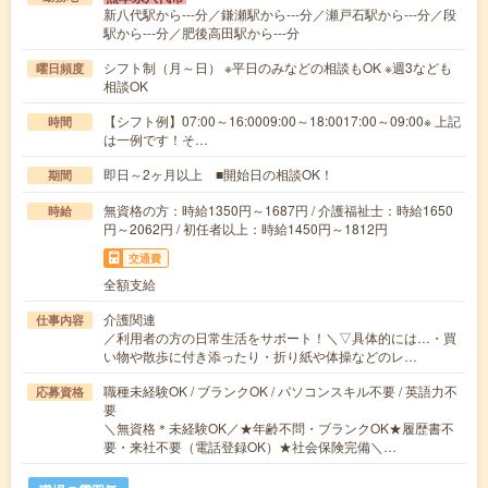
新八代駅から---分／鎌瀬駅から---分／瀬戸石駅から---分／段
駅から---分／肥後高田駅から---分
シフト制（月～日） ※平日のみなどの相談もOK ※週3なども
曜日頻度
相談OK
【シフト例】07:00～16:0009:00～18:0017:00～09:00※ 上記
時間
は一例です！そ…
即日～2ヶ月以上 ■開始日の相談OK！
期間
無資格の方：時給1350円～1687円 / 介護福祉士：時給1650
時給
円～2062円 / 初任者以上：時給1450円～1812円
交通費
全額支給
介護関連
仕事内容
／利用者の方の日常生活をサポート！＼▽具体的には…・買
い物や散歩に付き添ったり・折り紙や体操などのレ…
職種未経験OK / ブランクOK / パソコンスキル不要 / 英語力不
応募資格
要
＼無資格＊未経験OK／★年齢不問・ブランクOK★履歴書不
要・来社不要（電話登録OK）★社会保険完備＼…