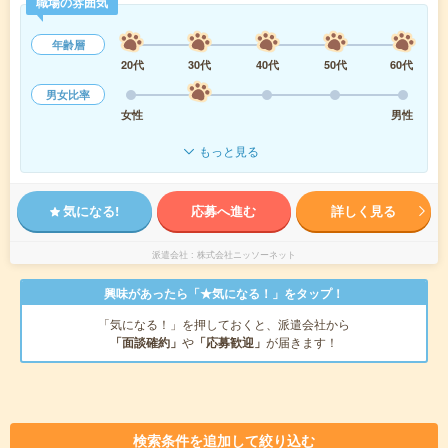
職場の雰囲気
年齢層
20代
30代
40代
50代
60代
男女比率
女性
男性
もっと見る
気になる!
応募へ進む
詳しく見る
派遣会社
株式会社ニッソーネット
興味があったら「★気になる！」をタップ！
「気になる！」を押しておくと、派遣会社から
「面談確約」
や
「応募歓迎」
が届きます！
検索条件を追加して絞り込む