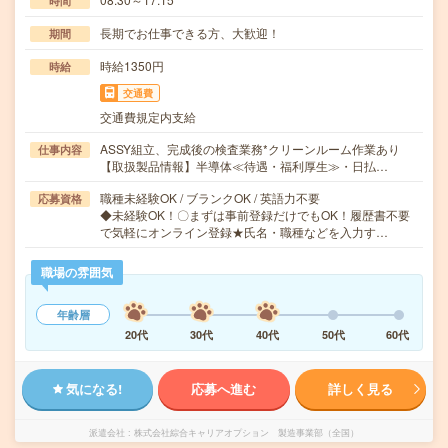
時間
長期でお仕事できる方、大歓迎！
期間
時給1350円
時給
交通費
交通費規定内支給
ASSY組立、完成後の検査業務*クリーンルーム作業あり
仕事内容
【取扱製品情報】半導体≪待遇・福利厚生≫・日払…
職種未経験OK / ブランクOK / 英語力不要
応募資格
◆未経験OK！〇まずは事前登録だけでもOK！履歴書不要
で気軽にオンライン登録★氏名・職種などを入力す…
職場の雰囲気
年齢層
20代
30代
40代
50代
60代
気になる!
応募へ進む
詳しく見る
派遣会社
株式会社綜合キャリアオプション 製造事業部（全国）