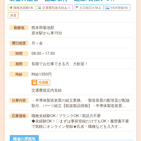
職種未経験OK
交通費別途支給あり
土日祝日が休み
WEB登録OK
派遣
熊本県菊池郡
勤務地
原水駅から車15分
月～金
曜日頻度
08:30～17:30
時間
長期でお仕事できる方、大歓迎！
期間
時給1350円
時給
交通費
交通費規定内支給
・半導体製造装置の組立業務。・製造装置の配管及び配線
仕事内容
取付、パーツ組立【取扱製品情報】・半導体製造装置…
職種未経験OK / ブランクOK / 英語力不要
応募資格
◆未経験OK！〇まずは事前登録だけでもOK！履歴書不要
で気軽にオンライン登録★氏名・職種などを入力す…
職場の雰囲気