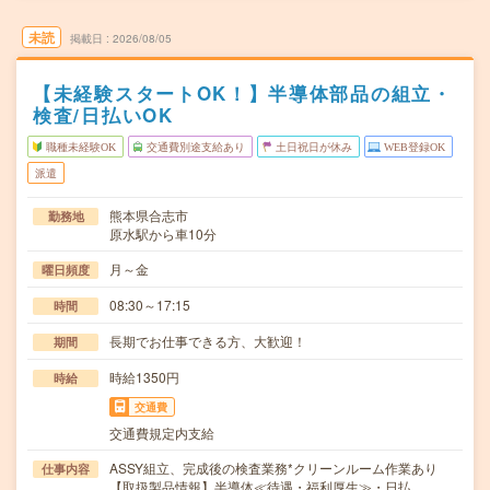
未読
掲載日
2026/08/05
【未経験スタートOK！】半導体部品の組立・
検査/日払いOK
職種未経験OK
交通費別途支給あり
土日祝日が休み
WEB登録OK
派遣
熊本県合志市
勤務地
原水駅から車10分
月～金
曜日頻度
08:30～17:15
時間
長期でお仕事できる方、大歓迎！
期間
時給1350円
時給
交通費
交通費規定内支給
ASSY組立、完成後の検査業務*クリーンルーム作業あり
仕事内容
【取扱製品情報】半導体≪待遇・福利厚生≫・日払…