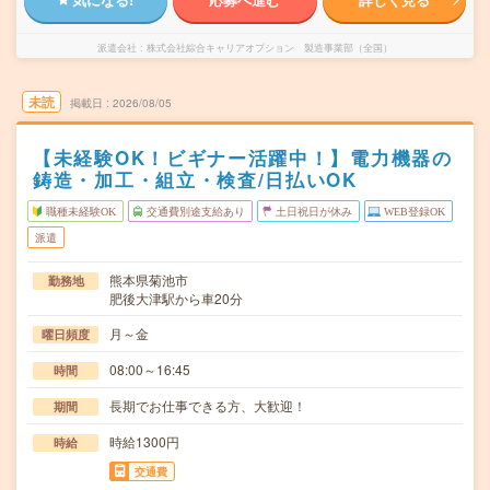
派遣会社
株式会社綜合キャリアオプション 製造事業部（全国）
未読
掲載日
2026/08/05
【未経験OK！ビギナー活躍中！】電力機器の
鋳造・加工・組立・検査/日払いOK
職種未経験OK
交通費別途支給あり
土日祝日が休み
WEB登録OK
派遣
熊本県菊池市
勤務地
肥後大津駅から車20分
月～金
曜日頻度
08:00～16:45
時間
長期でお仕事できる方、大歓迎！
期間
時給1300円
時給
交通費