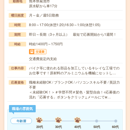
熊本県菊池市
勤務地
原水駅から車17分
月～金／週5日勤務
曜日頻度
8:00～17:00(休憩1:20)16:30～1:00(休憩1:05)
時間
即日～長期（3ヶ月以上） 最短で応募開始から1週間！
期間
時給1400円～1750円
時給
交通費
交通費規定内支給
バイク等に使われる部品を加工しているキレイな工場での
仕事内容
お仕事です！原材料のアルミニウムを機械にセットし…
職種未経験OK / ブランクOK / パソコンスキル不要 / 英語力
応募資格
不要
＜未経験OK！＞＃学歴不問＃髪色・髪型自由！○応募後の
流れ「応募する」ボタンをクリック↓メールにてw…
職場の雰囲気
年齢層
20代
30代
40代
50代
60代