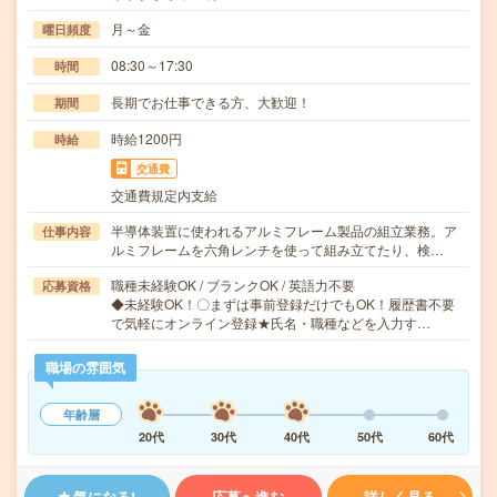
月～金
曜日頻度
08:30～17:30
時間
長期でお仕事できる方、大歓迎！
期間
時給1200円
時給
交通費
交通費規定内支給
半導体装置に使われるアルミフレーム製品の組立業務。ア
仕事内容
ルミフレームを六角レンチを使って組み立てたり、検…
職種未経験OK / ブランクOK / 英語力不要
応募資格
◆未経験OK！〇まずは事前登録だけでもOK！履歴書不要
で気軽にオンライン登録★氏名・職種などを入力す…
職場の雰囲気
年齢層
20代
30代
40代
50代
60代
気になる!
応募へ進む
詳しく見る