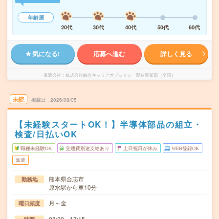
年齢層
20代
30代
40代
50代
60代
気になる!
応募へ進む
詳しく見る
派遣会社
株式会社綜合キャリアオプション 製造事業部（全国）
未読
掲載日
2026/08/05
【未経験スタートOK！】半導体部品の組立・
検査/日払いOK
職種未経験OK
交通費別途支給あり
土日祝日が休み
WEB登録OK
派遣
熊本県合志市
勤務地
原水駅から車10分
月～金
曜日頻度
08:30～17:15