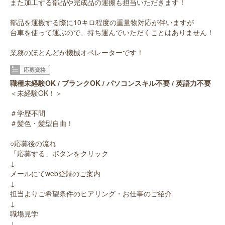
また加工する部品や完成品の運搬も担当いただきます！
部品を運搬する際に10キロ程度の重量物対応が伴いますが
台車を使って運ぶので、持ち運んでいただくことはありません！
業務のほとんどが機械オペレーターです！
応募資格
職種未経験OK / ブランクOK / パソコンスキル不要 / 英語力不要
＜未経験OK！＞
＃学歴不問
＃髪色・髪型自由！
○応募後の流れ
「応募する」ボタンをクリック
↓
メールにてweb登録のご案内
↓
担当よりご希望条件のヒアリング・お仕事のご紹介
↓
職場見学
↓