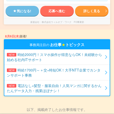
気になる!
応募へ進む
詳しく見る
派遣会社
株式会社ウィルオブ・ワーク FO事業部
8月6日(木)
新着!
お仕事
★
トピックス
事務局注目の
時給2000円！スマホ操作が得意ならOK！未経験から
NEW
始める社内ITサポート
時給1700円～＋交×時短OK！大手NTT企業でカンタ
NEW
ンサポート事務
電話なし×髪型・服装自由！人気マンガに関するかん
NEW
たんデータ入力・残業ほぼナシ！
以下、掲載終了したお仕事情報です。