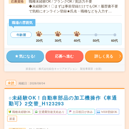
職種未経験OK / ブランクOK / 英語力不要
応募資格
◆未経験OK！〇まずは事前登録だけでもOK！履歴書不要
で気軽にオンライン登録★氏名・職種などを入力す…
職場の雰囲気
年齢層
20代
30代
40代
50代
60代
気になる!
応募へ進む
詳しく見る
派遣会社
株式会社綜合キャリアオプション 製造事業部（全国）
未読
掲載日
2026/08/04
○未経験OK！自動車部品の加工機操作《車通
勤可》2交替_H123293
職種未経験OK
交通費別途支給あり
土日祝日が休み
WEB登録OK
派遣