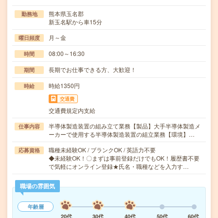
熊本県玉名郡
勤務地
新玉名駅から車15分
月～金
曜日頻度
08:00～16:30
時間
長期でお仕事できる方、大歓迎！
期間
時給1350円
時給
交通費
交通費規定内支給
半導体製造装置の組み立て業務【製品】大手半導体製造メ
仕事内容
ーカーで使用する半導体製造装置の組立業務【環境】…
職種未経験OK / ブランクOK / 英語力不要
応募資格
◆未経験OK！〇まずは事前登録だけでもOK！履歴書不要
で気軽にオンライン登録★氏名・職種などを入力す…
職場の雰囲気
年齢層
20代
30代
40代
50代
60代