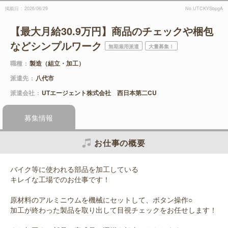
掲載日
2026/06/29
No.UTCKYSbpgA
【最大月給30.9万円】商品のチェックや梱包
などシンプルワーク
無期雇用派遣
大量募集！
職種
製造（組立・加工）
派遣先
八代市
派遣会社
UTエージェント株式会社 西日本第二CU
募集情報
お仕事の概要
バイク等に使われる部品を加工している
キレイな工場でのお仕事です！
原材料のアルミニウムを機械にセットして、ボタン操作○
加工が終わった製品を取り出して目視チェックをお任せします！