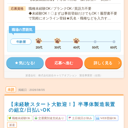
職種未経験OK / ブランクOK / 英語力不要
応募資格
◆未経験OK！〇まずは事前登録だけでもOK！履歴書不要
で気軽にオンライン登録★氏名・職種などを入力す…
職場の雰囲気
年齢層
20代
30代
40代
50代
60代
気になる!
応募へ進む
詳しく見る
派遣会社
株式会社綜合キャリアオプション 製造事業部（全国）
未読
掲載日
2026/08/05
【未経験スタート大歓迎！】半導体製造装置
の組立/日払いOK
職種未経験OK
交通費別途支給あり
土日祝日が休み
WEB登録OK
派遣