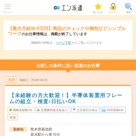
メニュー
気になる!
ログイン
検索
【最大月給30.9万円】商品のチェックや梱包などシンプル
ワーク
のお仕事情報は、掲載が終了しています
掲載時の情報は、
ページ下部
からご覧いただけます。
お探しの条件に近い派遣のお仕事
未読
掲載日
2026/08/05
【未経験の方大歓迎！】半導体装置用フレー
ムの組立・検査/日払いOK
職種未経験OK
交通費別途支給あり
土日祝日が休み
WEB登録OK
派遣
熊本県菊池郡
勤務地
原水駅から車10分