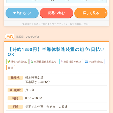
気になる!
応募へ進む
詳しく見る
派遣会社
株式会社綜合キャリアオプション 製造事業部（全国）
未読
掲載日
2026/08/05
【時給1350円】半導体製造装置の組立/日払い
OK
職種未経験OK
交通費別途支給あり
土日祝日が休み
WEB登録OK
派遣
熊本県玉名郡
勤務地
玉名駅から車25分
月～金
曜日頻度
8:00～16:30
時間
長期でお仕事できる方、大歓迎！
期間