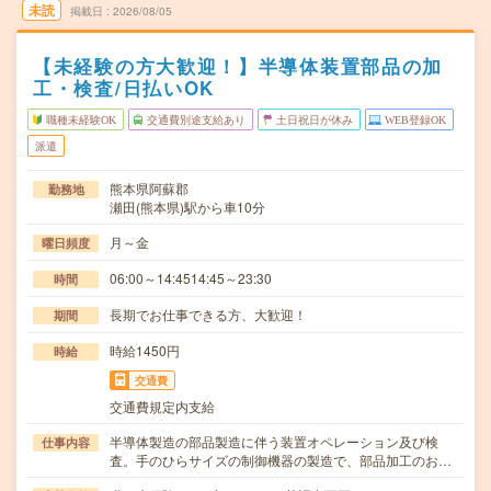
未読
掲載日
2026/08/05
【未経験の方大歓迎！】半導体装置部品の加
工・検査/日払いOK
職種未経験OK
交通費別途支給あり
土日祝日が休み
WEB登録OK
派遣
熊本県阿蘇郡
勤務地
瀬田(熊本県)駅から車10分
月～金
曜日頻度
06:00～14:4514:45～23:30
時間
長期でお仕事できる方、大歓迎！
期間
時給1450円
時給
交通費
交通費規定内支給
半導体製造の部品製造に伴う装置オペレーション及び検
仕事内容
査。手のひらサイズの制御機器の製造で、部品加工のお…