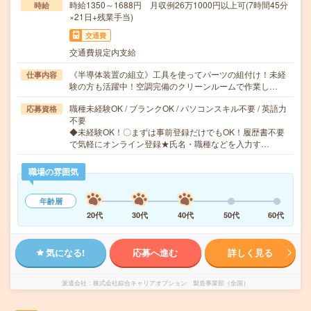
時給1350～1688円 月収例26万1000円以上可(7時間45分
時給
×21日+残業手当)
交通費
交通費規定内支給
《半導体装置の組立》工具を使ってパーツの組付け！未経
仕事内容
験の方も活躍中！空調完備のクリーンルームで作業し…
職種未経験OK / ブランクOK / パソコンスキル不要 / 英語力
応募資格
不要
◆未経験OK！〇まずは事前登録だけでもOK！履歴書不要
で気軽にオンライン登録★氏名・職種などを入力す…
職場の雰囲気
年齢層
20代
30代
40代
50代
60代
気になる!
応募へ進む
詳しく見る
派遣会社
株式会社綜合キャリアオプション 製造事業部（全国）