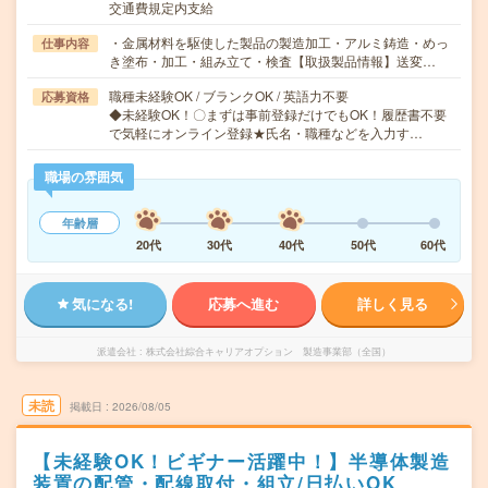
交通費規定内支給
・金属材料を駆使した製品の製造加工・アルミ鋳造・めっ
仕事内容
き塗布・加工・組み立て・検査【取扱製品情報】送変…
職種未経験OK / ブランクOK / 英語力不要
応募資格
◆未経験OK！〇まずは事前登録だけでもOK！履歴書不要
で気軽にオンライン登録★氏名・職種などを入力す…
職場の雰囲気
年齢層
20代
30代
40代
50代
60代
気になる!
応募へ進む
詳しく見る
派遣会社
株式会社綜合キャリアオプション 製造事業部（全国）
未読
掲載日
2026/08/05
【未経験OK！ビギナー活躍中！】半導体製造
装置の配管・配線取付・組立/日払いOK