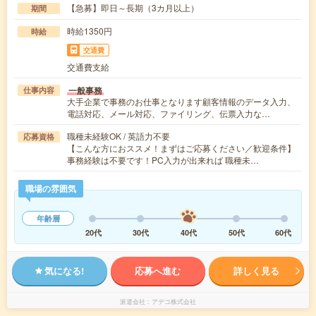
【急募】即日～長期（3カ月以上）
期間
時給1350円
時給
交通費
交通費支給
一般事務
仕事内容
大手企業で事務のお仕事となります顧客情報のデータ入力、
電話対応、メール対応、ファイリング、伝票入力な…
職種未経験OK / 英語力不要
応募資格
【こんな方におススメ！まずはご応募ください／歓迎条件】
事務経験は不要です！PC入力が出来れば 職種未…
職場の雰囲気
年齢層
20代
30代
40代
50代
60代
気になる!
応募へ進む
詳しく見る
派遣会社
アデコ株式会社