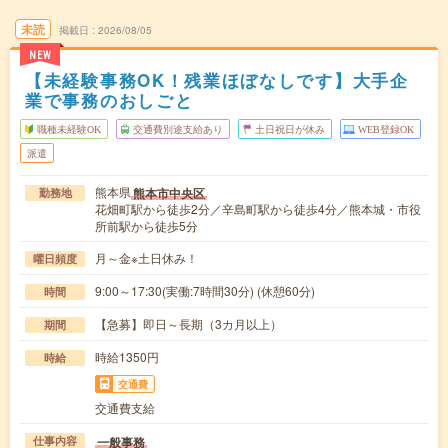
未読
掲載日
2026/08/05
NEW
【未経験事務OK！残業ほぼなしです】大手企
業で事務のおしごと
職種未経験OK
交通費別途支給あり
土日祝日が休み
WEB登録OK
派遣
熊本県
熊本市中央区
勤務地
花畑町駅から徒歩2分／辛島町駅から徒歩4分／熊本城・市役
所前駅から徒歩5分
月～金※土日休み！
曜日頻度
9:00～17:30(実働:7時間30分) (休憩60分)
時間
【急募】即日～長期（3カ月以上）
期間
時給1350円
時給
交通費
交通費支給
一般事務
仕事内容