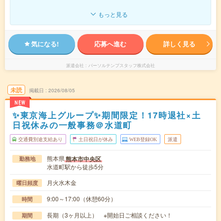
もっと見る
気になる!
応募へ進む
詳しく見る
派遣会社
パーソルテンプスタッフ株式会社
未読
掲載日
2026/08/05
NEW
✨東京海上グループ✨期間限定！17時退社×土
日祝休みの一般事務＠水道町
交通費別途支給あり
土日祝日が休み
WEB登録OK
派遣
熊本県
熊本市中央区
勤務地
水道町駅から徒歩5分
月火水木金
曜日頻度
9:00～17:00（休憩60分）
時間
長期（3ヶ月以上） ※開始日ご相談ください！
期間