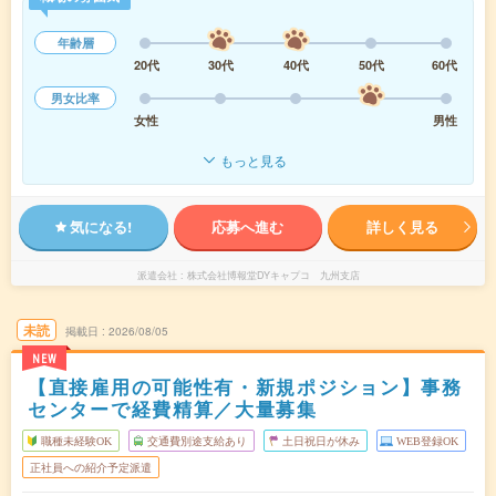
年齢層
20代
30代
40代
50代
60代
男女比率
女性
男性
もっと見る
気になる!
応募へ進む
詳しく見る
派遣会社
株式会社博報堂DYキャプコ 九州支店
未読
掲載日
2026/08/05
NEW
【直接雇用の可能性有・新規ポジション】事務
センターで経費精算／大量募集
職種未経験OK
交通費別途支給あり
土日祝日が休み
WEB登録OK
正社員への紹介予定派遣