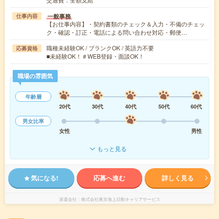
一般事務
仕事内容
【お仕事内容】・契約書類のチェック＆入力・不備のチェッ
ク・確認・訂正・電話による問い合わせ対応・郵便…
職種未経験OK / ブランクOK / 英語力不要
応募資格
■未経験OK！＃WEB登録・面談OK！
職場の雰囲気
年齢層
20代
30代
40代
50代
60代
男女比率
女性
男性
もっと見る
気になる!
応募へ進む
詳しく見る
派遣会社
株式会社東京海上日動キャリアサービス