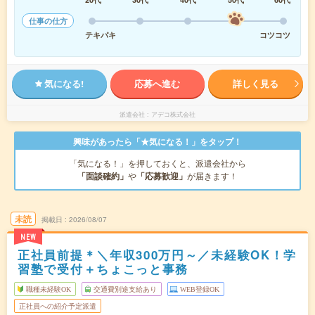
仕事の仕方
テキパキ
コツコツ
気になる!
応募へ進む
詳しく見る
派遣会社
アデコ株式会社
興味があったら「★気になる！」をタップ！
「気になる！」を押しておくと、派遣会社から
「面談確約」
や
「応募歓迎」
が届きます！
未読
掲載日
2026/08/07
NEW
正社員前提＊＼年収300万円～／未経験OK！学
習塾で受付＋ちょこっと事務
職種未経験OK
交通費別途支給あり
WEB登録OK
正社員への紹介予定派遣