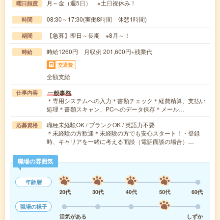
月～金（週5日） ※土日祝休み！
曜日頻度
08:30～17:30(実働8時間 休憩1時間)
時間
【急募】即日～長期 ※8月～！
期間
時給1260円 月収例 201,600円+残業代
時給
交通費
全額支給
一般事務
仕事内容
＊専用システムへの入力＊書類チェック＊経費精算、支払い
処理＊書類スキャン、PCへのデータ保存＊メール…
職種未経験OK / ブランクOK / 英語力不要
応募資格
＊未経験の方歓迎＊未経験の方でも安心スタート！・登録
時、キャリアを一緒に考える面談（電話面談の場合）…
職場の雰囲気
年齢層
20代
30代
40代
50代
60代
職場の様子
活気がある
しずか