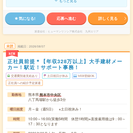
もっと見る
気になる!
応募へ進む
詳しく見る
派遣会社
ヒューマンリソシア株式会社 九州エリア
未読
掲載日
2026/08/07
NEW
正社員前提＊【年収328万以上】大手建材メー
カー！駅近！サポート事務！
交通費別途支給あり
土日祝日が休み
WEB登録OK
正社員への紹介予定派遣
熊本県
熊本市中央区
勤務地
八丁馬場駅から徒歩3分
月～金（週5日） ※土日祝休み！
曜日頻度
10:00～16:00(実働5時間 休憩1時間)※直接雇用後は9：00～
時間
17：30となります