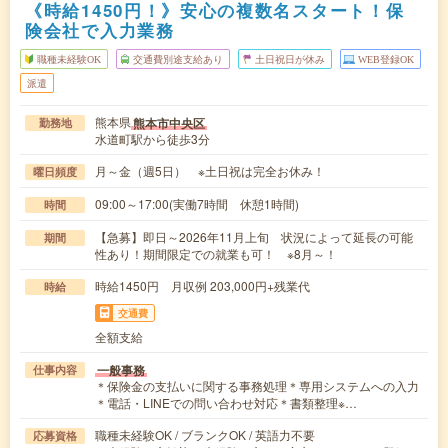
《時給1450円！》安心の複数名スタート！保
険会社で入力業務
職種未経験OK
交通費別途支給あり
土日祝日が休み
WEB登録OK
派遣
熊本県
熊本市中央区
勤務地
水道町駅から徒歩3分
月～金（週5日） ※土日祝は完全お休み！
曜日頻度
09:00～17:00(実働7時間 休憩1時間)
時間
【急募】即日～2026年11月上旬 状況によって延長の可能
期間
性あり！期間限定での就業も可！ ※8月～！
時給1450円 月収例 203,000円+残業代
時給
交通費
全額支給
一般事務
仕事内容
＊保険金の支払いに関する事務処理＊専用システムへの入力
＊電話・LINEでの問い合わせ対応＊書類整理※…
職種未経験OK / ブランクOK / 英語力不要
応募資格