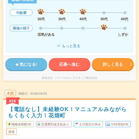
年齢層
20代
30代
40代
50代
60代
職場の様子
活気がある
しずか
もっと見る
気になる!
応募へ進む
詳しく見る
派遣会社
パーソルテンプスタッフ株式会社
未読
掲載日
2026/08/05
NEW
【電話なし】未経験OK！マニュアルみながら
もくもく入力！花畑町
職種未経験OK
交通費別途支給あり
土日祝日が休み
WEB登録OK
派遣