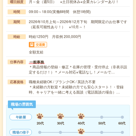
月～金（週5日） ※土日祝休み※企業カレンダーあり！
曜日頻度
09:00～18:00(実働8時間 休憩1時間)
時間
2026年10月上旬～2026年12月下旬 期間限定のお仕事です
期間
（延長可能性あり！） ※10月～！
時給1250円 月収例 200,000円
時給
交通費
全額支給
一般事務
仕事内容
＊商品情報の登録・修正＊在庫の管理・受付停止（非表示設
定するだけ！）＊メール対応※電話なし！メールで…
職種未経験OK / ブランクOK / 英語力不要
応募資格
＊未経験の方歓迎＊未経験の方でも安心スタート！・登録
時、キャリアを一緒に考える面談（電話面談の場合）…
職場の雰囲気
年齢層
20代
30代
40代
50代
60代
職場の様子