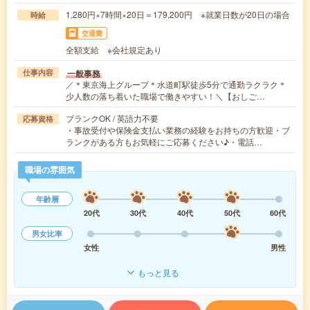
1,280円×7時間×20日＝179,200円 ※就業日数が20日の場合
時給
交通費
全額支給 ※会社規定あり
一般事務
仕事内容
／＊東京海上グループ＊水道町駅徒歩5分で通勤ラクラク＊
少人数の落ち着いた職場で働きやすい！＼【おしご…
ブランクOK / 英語力不要
応募資格
・事故受付や保険金支払い業務の経験をお持ちの方歓迎・ブ
ランクがある方もお気軽にご応募ください♪・電話…
職場の雰囲気
年齢層
20代
30代
40代
50代
60代
男女比率
女性
男性
もっと見る