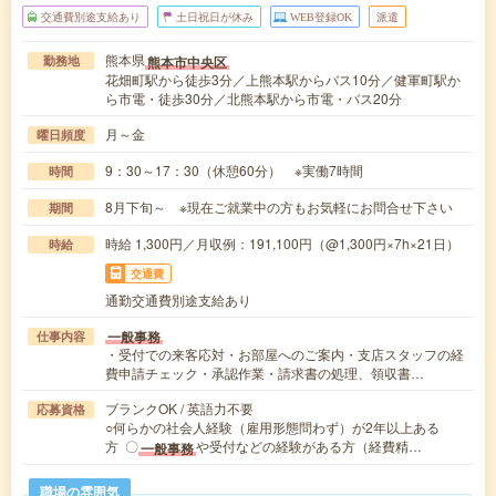
交通費別途支給あり
土日祝日が休み
WEB登録OK
派遣
熊本県
熊本市中央区
勤務地
花畑町駅から徒歩3分／上熊本駅からバス10分／健軍町駅か
ら市電・徒歩30分／北熊本駅から市電・バス20分
月～金
曜日頻度
9：30～17：30（休憩60分） ※実働7時間
時間
8月下旬～ ※現在ご就業中の方もお気軽にお問合せ下さい
期間
時給 1,300円／月収例：191,100円（@1,300円×7h×21日）
時給
交通費
通勤交通費別途支給あり
一般事務
仕事内容
・受付での来客応対・お部屋へのご案内・支店スタッフの経
費申請チェック・承認作業・請求書の処理、領収書…
ブランクOK / 英語力不要
応募資格
○何らかの社会人経験（雇用形態問わず）が2年以上ある
方 〇
や受付などの経験がある方（経費精…
一般事務
職場の雰囲気