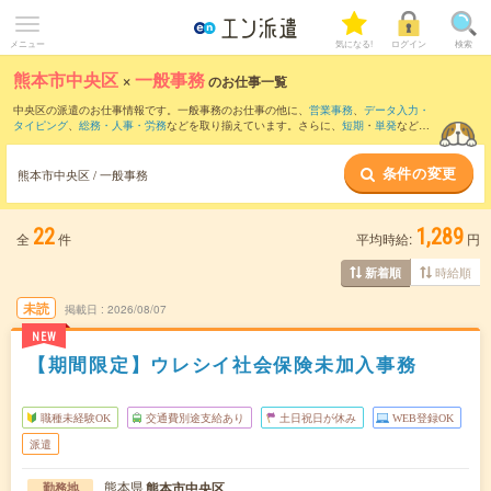
メニュー
気になる!
ログイン
検索
熊本市中央区
×
一般事務
のお仕事一覧
中央区の派遣のお仕事情報です。一般事務のお仕事の他に、
営業事務
、
データ入力・
タイピング
、
総務・人事・労務
などを取り揃えています。さらに、
短期
・
単発
などの
期間や、
職種未経験OK
などのこだわり条件で絞り込んでいただけます。職種辞典：
一
般事務のお仕事とは？とは？
条件の変更
熊本市中央区 / 一般事務
22
1,289
全
件
平均時給:
円
時給順
新着順
未読
掲載日
2026/08/07
NEW
【期間限定】ウレシイ社会保険未加入事務
職種未経験OK
交通費別途支給あり
土日祝日が休み
WEB登録OK
派遣
熊本県
熊本市中央区
勤務地