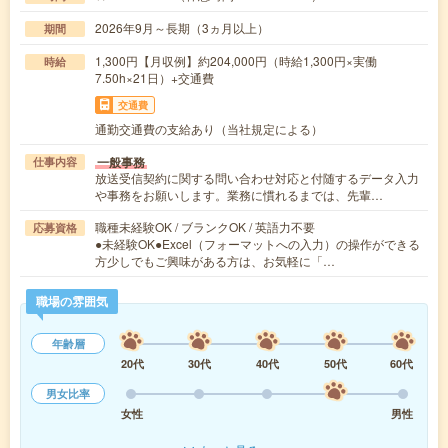
2026年9月～長期（3ヵ月以上）
期間
1,300円【月収例】約204,000円（時給1,300円×実働
時給
7.50h×21日）+交通費
交通費
通勤交通費の支給あり（当社規定による）
一般事務
仕事内容
放送受信契約に関する問い合わせ対応と付随するデータ入力
や事務をお願いします。業務に慣れるまでは、先輩…
職種未経験OK / ブランクOK / 英語力不要
応募資格
●未経験OK●Excel（フォーマットへの入力）の操作ができる
方少しでもご興味がある方は、お気軽に「…
職場の雰囲気
年齢層
20代
30代
40代
50代
60代
男女比率
女性
男性