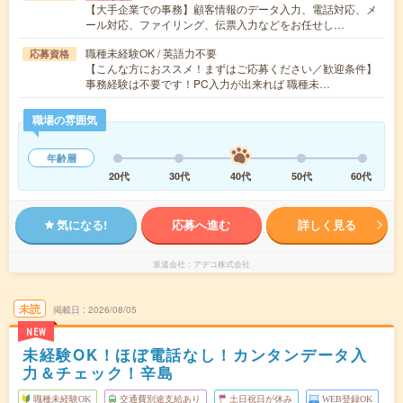
【大手企業での事務】顧客情報のデータ入力、電話対応、メ
ール対応、ファイリング、伝票入力などをお任せし…
職種未経験OK / 英語力不要
応募資格
【こんな方におススメ！まずはご応募ください／歓迎条件】
事務経験は不要です！PC入力が出来れば 職種未…
職場の雰囲気
年齢層
20代
30代
40代
50代
60代
気になる!
応募へ進む
詳しく見る
派遣会社
アデコ株式会社
未読
掲載日
2026/08/05
NEW
未経験OK！ほぼ電話なし！カンタンデータ入
力＆チェック！辛島
職種未経験OK
交通費別途支給あり
土日祝日が休み
WEB登録OK