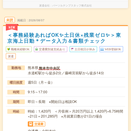
派遣会社
パーソルテンプスタッフ株式会社
未読
掲載日
2026/08/07
NEW
＜事務経験あればOK✨土日休×残業ゼロ✨＞東
京海上日動＊データ入力＆書類チェック
職種未経験OK
交通費別途支給あり
土日祝日が休み
WEB登録OK
派遣
熊本県
熊本市中央区
勤務地
水道町駅から徒歩2分／藤崎宮前駅から徒歩14分
週5日（月～金）
曜日頻度
9:15～17:00
時間
即日～長期 ※開始日は相談OK
期間
時給：1,420円 ＜月収例＞月20万円以上 1,420円×6.75時間
時給
×21日＝201,285円 ※月就業日数が21日の場合
交通費
交通費：全額支給