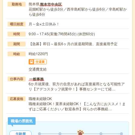
熊本県
熊本市中央区
勤務地
花畑町駅から徒歩3分／西辛島町駅から徒歩6分／辛島町駅か
ら徒歩6分
月～金※土日休み！
曜日頻度
9:00～17:45(実働:7時間45分) (休憩60分)
時間
【急募】即日～最長6ヶ月の派遣期間後、直接雇用予定
期間
時給1220円
時給
交通費
交通費支給
一般事務
仕事内容
6か月就業後、双方の合意があれば直接雇用となる可能性ア
リ【アデコスタッフ就業中！】事務センターにて経…
職種未経験OK
応募資格
職種未経験OK！業界未経験OK！【こんな方におススメ！ま
ずはご応募ください／歓迎条件】何らかの事務経…
職場の雰囲気
年齢層