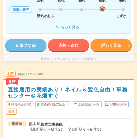
20代
30代
40代
50代
60代
職場の様子
活気がある
しずか
もっと見る
気になる!
応募へ進む
詳しく見る
派遣会社
パーソルテンプスタッフ株式会社
未読
掲載日
2026/08/05
NEW
直接雇用の実績あり！ネイル＆髪色自由！事務
センター＠花畑すぐ
職種未経験OK
交通費別途支給あり
土日祝日が休み
WEB登録OK
派遣
熊本県
熊本市中央区
勤務地
花畑町駅から徒歩2分／辛島町駅から徒歩3分