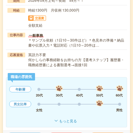
2026年09月上旬～長期 ※9月～！
期間
時給1300円 月収例 130,000円
時給
交通費
全額支給
一般事務
仕事内容
＊サンプル依頼（1日10～30件ほど）＊色見本の準備＊納品
書や伝票入力＊電話対応（1日10～20件ほ…
英語力不要
応募資格
何かしらの事務経験をお持ちの方【選考ステップ】履歴書・
職務経歴書による書類選考→面接1回
職場の雰囲気
年齢層
20代
30代
40代
50代
60代
男女比率
女性
男性
もっと見る