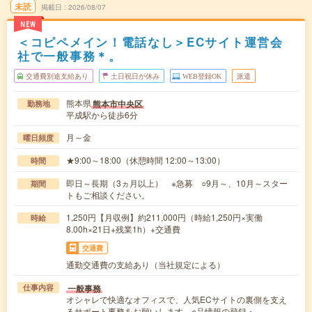
未読
掲載日
2026/08/07
NEW
＜コピペメイン！電話なし＞ECサイト運営会
社で一般事務＊。
交通費別途支給あり
土日祝日が休み
WEB登録OK
派遣
熊本県
熊本市中央区
勤務地
平成駅から徒歩6分
月～金
曜日頻度
★9:00～18:00（休憩時間 12:00～13:00）
時間
即日～長期（3ヵ月以上） ※急募 ○9月～、10月～スター
期間
トもご相談ください。
1,250円【月収例】約211,000円（時給1,250円×実働
時給
8.00h×21日+残業1h）+交通費
交通費
通勤交通費の支給あり（当社規定による）
一般事務
仕事内容
オシャレで快適なオフィスで、人気ECサイトの裏側を支え
るサポート事務をお願いします。○品情報の登録・…