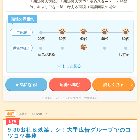
＊未経験の方歓迎＊未経験の方でも安心スタート！・登録
時、キャリアを一緒に考える面談（電話面談の場合）…
職場の雰囲気
年齢層
20代
30代
40代
50代
60代
職場の様子
活気がある
しずか
もっと見る
気になる!
応募へ進む
詳しく見る
派遣会社
パーソルテンプスタッフ株式会社
未読
掲載日
2026/08/06
NEW
9:30出社＆残業ナシ！大手広告グループでのコ
ツコツ事務