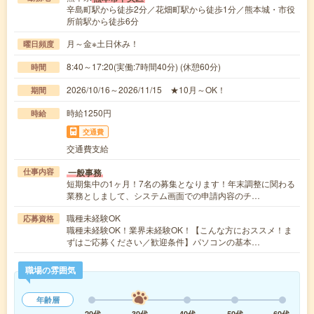
辛島町駅から徒歩2分／花畑町駅から徒歩1分／熊本城・市役
所前駅から徒歩6分
月～金※土日休み！
曜日頻度
8:40～17:20(実働:7時間40分) (休憩60分)
時間
2026/10/16～2026/11/15 ★10月～OK！
期間
時給1250円
時給
交通費
交通費支給
一般事務
仕事内容
短期集中の1ヶ月！7名の募集となります！年末調整に関わる
業務としまして、システム画面での申請内容のチ…
職種未経験OK
応募資格
職種未経験OK！業界未経験OK！【こんな方におススメ！ま
ずはご応募ください／歓迎条件】パソコンの基本…
職場の雰囲気
年齢層
20代
30代
40代
50代
60代