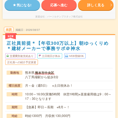
気になる!
応募へ進む
詳しく見る
派遣会社
パーソルテンプスタッフ株式会社
未読
掲載日
2026/08/07
NEW
正社員前提＊【年収300万以上】朝ゆっくりめ
＊建材メーカーで事務サポ＠神水
交通費別途支給あり
土日祝日が休み
WEB登録OK
正社員への紹介予定派遣
熊本県
熊本市中央区
勤務地
八丁馬場駅から徒歩3分
月～金（週5日） ※土日祝休み！
曜日頻度
10:00～16:00(実働5時間 休憩1時間)※直接雇用後は9：00～
時間
17：30となります
【急募】即日～長期 ※8月～！
期間
時給1300円 月収例 130,000円
時給