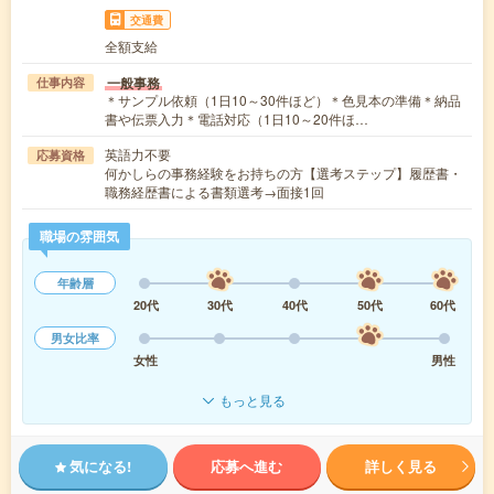
交通費
全額支給
一般事務
仕事内容
＊サンプル依頼（1日10～30件ほど）＊色見本の準備＊納品
書や伝票入力＊電話対応（1日10～20件ほ…
英語力不要
応募資格
何かしらの事務経験をお持ちの方【選考ステップ】履歴書・
職務経歴書による書類選考→面接1回
職場の雰囲気
年齢層
20代
30代
40代
50代
60代
男女比率
女性
男性
もっと見る
気になる!
応募へ進む
詳しく見る