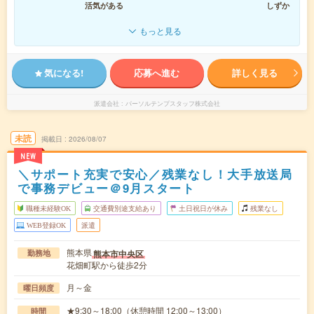
活気がある
しずか
もっと見る
気になる!
応募へ進む
詳しく見る
派遣会社
パーソルテンプスタッフ株式会社
未読
掲載日
2026/08/07
NEW
＼サポート充実で安心／残業なし！大手放送局
で事務デビュー＠9月スタート
職種未経験OK
交通費別途支給あり
土日祝日が休み
残業なし
WEB登録OK
派遣
熊本県
熊本市中央区
勤務地
花畑町駅から徒歩2分
月～金
曜日頻度
★9:30～18:00（休憩時間 12:00～13:00）
時間