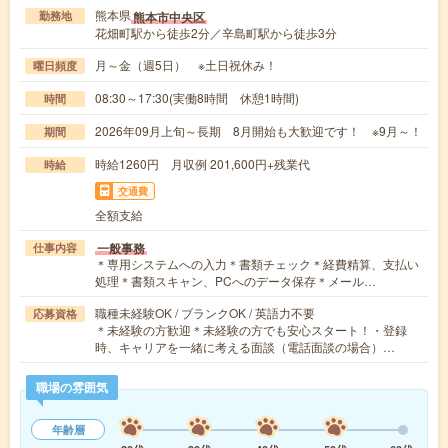
熊本県
熊本市中央区
勤務地
花畑町駅から徒歩2分／辛島町駅から徒歩3分
月～金（週5日） ※土日祝休み！
曜日頻度
08:30～17:30(実働8時間 休憩1時間)
時間
2026年09月上旬～長期 8月開始も大歓迎です！ ※9月～！
期間
時給1260円 月収例 201,600円+残業代
時給
交通費
全額支給
一般事務
仕事内容
＊専用システムへの入力＊書類チェック＊経費精算、支払い
処理＊書類スキャン、PCへのデータ保存＊メール…
職種未経験OK / ブランクOK / 英語力不要
応募資格
＊未経験の方歓迎＊未経験の方でも安心スタート！・登録
時、キャリアを一緒に考える面談（電話面談の場合）…
職場の雰囲気
年齢層