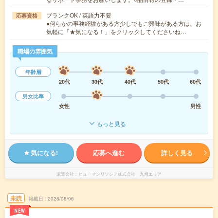
ブランクOK / 英語力不要
応募資格
●何らかの事務経験がある方少しでもご興味がある方は、お
気軽に「★気になる！」をクリックしてくださいね…
職場の雰囲気
年齢層
20代
30代
40代
50代
60代
男女比率
女性
男性
もっと見る
気になる!
応募へ進む
詳しく見る
派遣会社
ヒューマンリソシア株式会社 九州エリア
未読
掲載日
2026/08/06
NEW