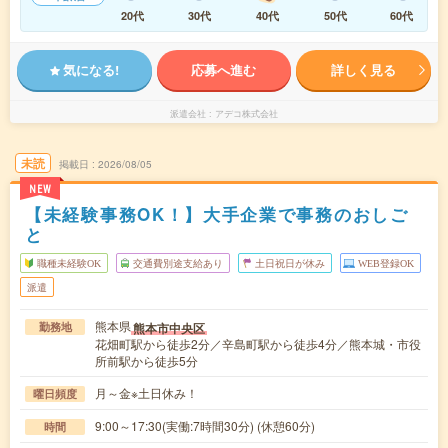
20代
30代
40代
50代
60代
気になる!
応募へ進む
詳しく見る
派遣会社
アデコ株式会社
未読
掲載日
2026/08/05
NEW
【未経験事務OK！】大手企業で事務のおしご
と
職種未経験OK
交通費別途支給あり
土日祝日が休み
WEB登録OK
派遣
熊本県
熊本市中央区
勤務地
花畑町駅から徒歩2分／辛島町駅から徒歩4分／熊本城・市役
所前駅から徒歩5分
月～金※土日休み！
曜日頻度
9:00～17:30(実働:7時間30分) (休憩60分)
時間