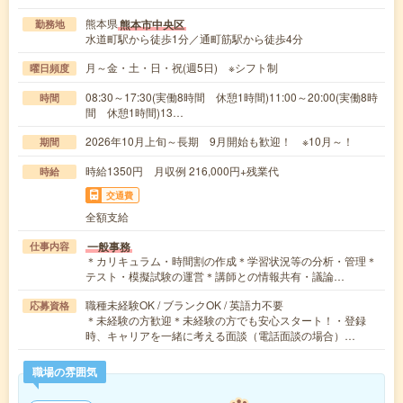
熊本県
熊本市中央区
勤務地
水道町駅から徒歩1分／通町筋駅から徒歩4分
月～金・土・日・祝(週5日) ※シフト制
曜日頻度
08:30～17:30(実働8時間 休憩1時間)11:00～20:00(実働8時
時間
間 休憩1時間)13…
2026年10月上旬～長期 9月開始も歓迎！ ※10月～！
期間
時給1350円 月収例 216,000円+残業代
時給
交通費
全額支給
一般事務
仕事内容
＊カリキュラム・時間割の作成＊学習状況等の分析・管理＊
テスト・模擬試験の運営＊講師との情報共有・議論…
職種未経験OK / ブランクOK / 英語力不要
応募資格
＊未経験の方歓迎＊未経験の方でも安心スタート！・登録
時、キャリアを一緒に考える面談（電話面談の場合）…
職場の雰囲気