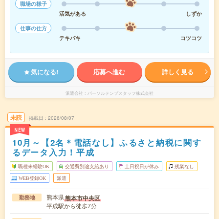
職場の様子
活気がある
しずか
仕事の仕方
テキパキ
コツコツ
気になる!
応募へ進む
詳しく見る
派遣会社
パーソルテンプスタッフ株式会社
未読
掲載日
2026/08/07
NEW
10月～【2名＊電話なし】ふるさと納税に関す
るデータ入力！平成
職種未経験OK
交通費別途支給あり
土日祝日が休み
残業なし
WEB登録OK
派遣
熊本県
熊本市中央区
勤務地
平成駅から徒歩7分