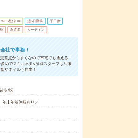
WEB登録OK
週5日勤務
平日休
煙
派遣多
ルーティン
産会社で事務！
寺交差点からすぐなので市電でも通える！
ン多めでスキル不要○派遣スタッフも活躍
髪型やネイルも自由！
徒歩4分
暇、年末年始休暇あり／