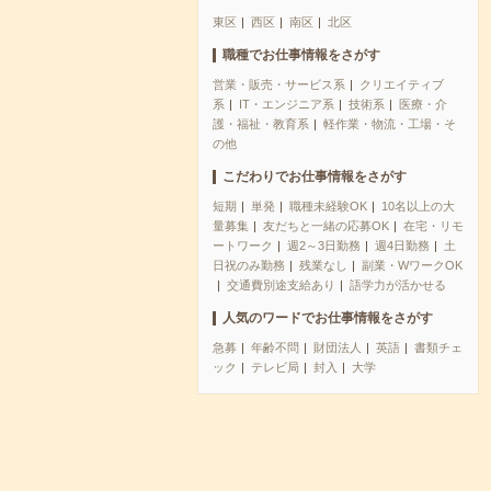
東区
西区
南区
北区
職種でお仕事情報をさがす
営業・販売・サービス系
クリエイティブ
系
IT・エンジニア系
技術系
医療・介
護・福祉・教育系
軽作業・物流・工場・そ
の他
こだわりでお仕事情報をさがす
短期
単発
職種未経験OK
10名以上の大
量募集
友だちと一緒の応募OK
在宅・リモ
ートワーク
週2～3日勤務
週4日勤務
土
日祝のみ勤務
残業なし
副業・WワークOK
交通費別途支給あり
語学力が活かせる
人気のワードでお仕事情報をさがす
急募
年齢不問
財団法人
英語
書類チェ
ック
テレビ局
封入
大学