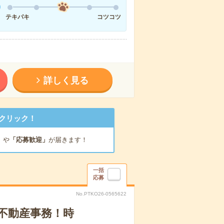
テキパキ
コツコツ
詳しく見る
クリック！
」
や
「応募歓迎」
が届きます！
一括
応募
No.PTKO26-0565622
の不動産事務！時