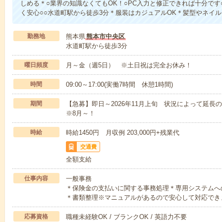
しめる＊○業界の知識なくてもOK！○PC入力と修正できれば十分です
く安心○○水道町駅から徒歩3分＊服装はカジュアルOK＊髪型やネイ
勤務地
熊本県
熊本市中央区
水道町駅から徒歩3分
曜日頻度
月～金（週5日） ※土日祝は完全お休み！
時間
09:00～17:00(実働7時間 休憩1時間)
期間
【急募】即日～2026年11月上旬 状況によって延
※8月～！
時給
時給1450円 月収例 203,000円+残業代
交通費
全額支給
仕事内容
一般事務
＊保険金の支払いに関する事務処理＊専用システムへの
＊書類整理※マニュアルがあるので安心して対応でき
応募資格
職種未経験OK / ブランクOK / 英語力不要