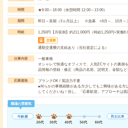
時間
★9:00～18:00（休憩時間 12:00～13:00）
期間
即日～長期（3ヵ月以上） ※急募 ○9月～、10月
時給
1,250円【月収例】約211,000円（時給1,250円×実働8
交通費
通勤交通費の支給あり（当社規定による）
仕事内容
一般事務
オシャレで快適なオフィスで、人気ECサイトの裏側
品情報の登録・修正（商品の名前、説明文、金額など
応募資格
ブランクOK / 英語力不要
●何らかの事務経験がある方少しでもご興味がある方
してくださいね！但し、「応募歓迎」アプローチは面
職場の雰囲気
年齢層
男女比率
20代
30代
40代
50代
60代