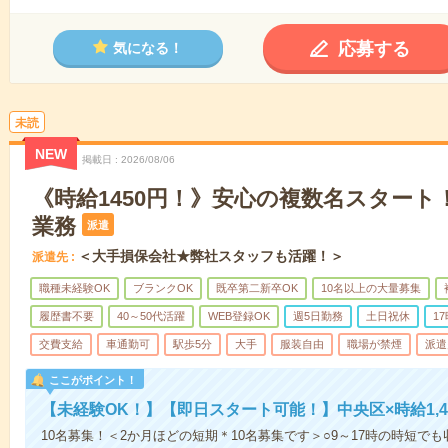
応募する
気になる！
未読
NEW
掲載日
2026/08/06
《時給1450円！》安心の複数名スタート
業務
派遣
＜大手損保会社★弊社スタッフも活躍！＞
派遣先
職種未経験OK
ブランクOK
既卒第二新卒OK
10名以上の大量募集
履歴書不要
40～50代活躍
WEB登録OK
週5日勤務
土日祝休
1
交費支給
車通勤可
駅歩5分
大手
服装自由
職場が禁煙
派遣
ここがポイント！
【未経験OK！】【即日スタート可能！】中央区×時給1,
10名募集！＜2か月ほどの短期＊10名募集です＞○9～17時の時短で