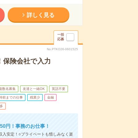
詳しく見る
一括
応募
No.PTKO26-0601525
！保険会社で入力
複数名募集
友達と一緒OK
英語不要
7時前までの仕事
残業少
金融
多
450円！事務のお仕事！
も収入安定！○プライベートも惜しみなく楽