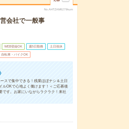
応募
No.AHTZAM6279kum
運営会社で一般事
WEB登録OK
週5日勤務
土日祝休
自転車・バイクOK
》
ペースで集中できる！残業ほぼナシ＆土日
イルOKで心地よく働けます！＜ご応募後
要です。お家にいながらラクラク！来社
。