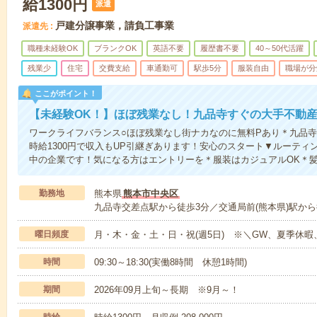
給1300円
派遣
戸建分譲事業，請負工事業
派遣先
職種未経験OK
ブランクOK
英語不要
履歴書不要
40～50代活躍
残業少
住宅
交費支給
車通勤可
駅歩5分
服装自由
職場が分
ここがポイント！
【未経験OK！】ほぼ残業なし！九品寺すぐの大手不動
ワークライフバランス○ほぼ残業なし街ナカなのに無料Pあり＊九品
時給1300円で収入もUP引継ぎあります！安心のスタート▼ルーティ
中の企業です！気になる方はエントリーを＊服装はカジュアルOK＊
勤務地
熊本県
熊本市中央区
九品寺交差点駅から徒歩3分／交通局前(熊本県)駅から
曜日頻度
月・木・金・土・日・祝(週5日) ※＼GW、夏季休
時間
09:30～18:30(実働8時間 休憩1時間)
期間
2026年09月上旬～長期 ※9月～！