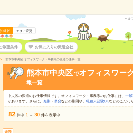
ヘル
沖縄版
エリア変更
た希望条件
お気に入りの派遣会社
熊本市中央区 オフィスワーク・事務系の派遣の仕事一覧
熊本市中央区
オフィスワー
で
報一覧
中央区の派遣のお仕事情報です。オフィスワーク・事務系のお仕事には、
一般
があります。さらに、
短期
・
単発
などの期間や、
職種未経験OK
などのこだわ
82
1
30
件中
～
件を表示中
未読