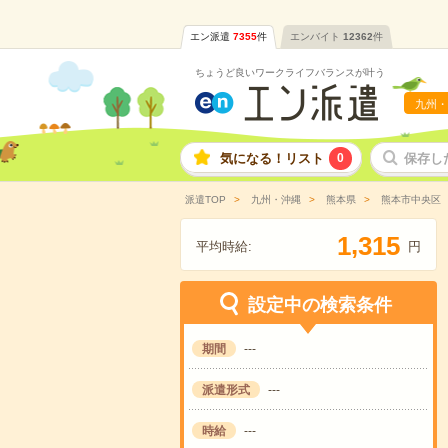
エン派遣
7355
件
エンバイト
12362
件
ちょうど良いワークライフバランスが叶う
九州・
気になる！リスト
0
保存し
派遣TOP
九州・沖縄
熊本県
熊本市中央区
,
1
3
1
5
平均時給:
円
設定中の検索条件
期間
---
派遣形式
---
時給
---