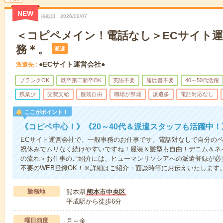
NEW
掲載日
2026/08/07
＜コピペメイン！電話なし＞ECサイト
務＊。
派遣
●ECサイト運営会社●
派遣先
ブランクOK
既卒第二新卒OK
英語不要
履歴書不要
40～50代活躍
残業少
交費支給
服装自由
職場が禁煙
派遣多
電話対応なし
ここがポイント！
《コピペ中心！》《20～40代＆派遣スタッフも活躍中！
ECサイト運営会社で、一般事務のお仕事です。電話対なしで自分の
祝休みでムリなく続けやすいですね！服装＆髪型も自由！デニム＆ネ
の流れ＞お仕事のご紹介には、ヒューマンリソシアへの派遣登録が必
不要のWEB登録OK！※詳細はご紹介・面談時等にお伝えいたします
勤務地
熊本県
熊本市中央区
平成駅から徒歩6分
曜日頻度
月～金