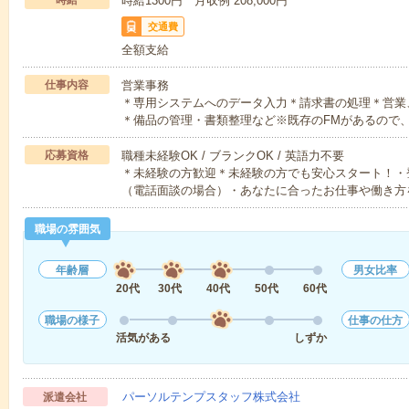
時給
時給1300円 月収例 208,000円
交通費
全額支給
仕事内容
営業事務
＊専用システムへのデータ入力＊請求書の処理＊営業
＊備品の管理・書類整理など※既存のFMがあるので
応募資格
職種未経験OK / ブランクOK / 英語力不要
＊未経験の方歓迎＊未経験の方でも安心スタート！・
（電話面談の場合）・あなたに合ったお仕事や働き方
職場の雰囲気
年齢層
男女比率
20代
30代
40代
50代
60代
職場の様子
仕事の仕方
活気がある
しずか
パーソルテンプスタッフ株式会社
派遣会社