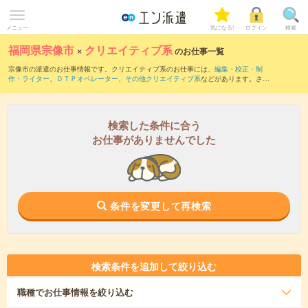
メニュー
気になる!
ログイン
検索
福岡県宗像市
×
クリエイティブ系
のお仕事一覧
宗像市の派遣のお仕事情報です。クリエイティブ系のお仕事には、
編集・校正・制
作・ライター
、
ＤＴＰオペレーター
、
その他クリエイティブ系
などがあります。さら
に、
短期
・
単発
などの期間や、
職種未経験OK
などのこだわり条件で絞り込んでいただ
けます。
検索した条件に合う
お仕事がありませんでした
条件を変更して再検索
検索条件を追加して絞り込む
職種
でお仕事情報を絞り込む