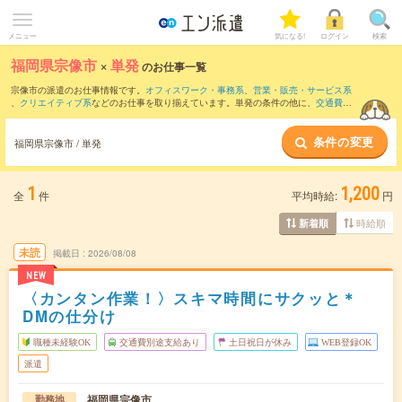
メニュー
気になる!
ログイン
検索
福岡県宗像市
×
単発
のお仕事一覧
宗像市の派遣のお仕事情報です。
オフィスワーク・事務系
、
営業・販売・サービス系
、
クリエイティブ系
などのお仕事を取り揃えています。単発の条件の他に、
交通費別
途支給あり
、
職種未経験OK
、
友だちと一緒の応募OK
などでもお探し頂けます。
条件の変更
福岡県宗像市 / 単発
1
1,200
全
件
平均時給:
円
時給順
新着順
未読
掲載日
2026/08/08
NEW
〈カンタン作業！〉スキマ時間にサクッと＊
DMの仕分け
職種未経験OK
交通費別途支給あり
土日祝日が休み
WEB登録OK
派遣
福岡県宗像市
勤務地