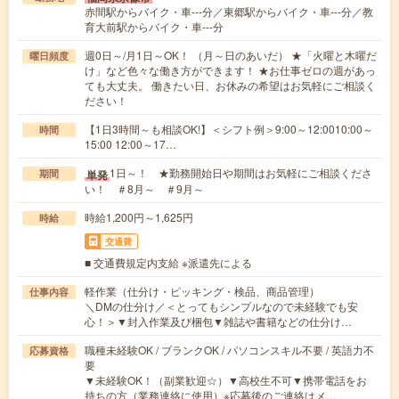
赤間駅からバイク・車---分／東郷駅からバイク・車---分／教
育大前駅からバイク・車---分
週0日～/月1日～OK！ （月～日のあいだ） ★「火曜と木曜だ
曜日頻度
け」など色々な働き方ができます！ ★お仕事ゼロの週があっ
ても大丈夫。 働きたい日、お休みの希望はお気軽にご相談く
ださい！
【1日3時間～も相談OK!】＜シフト例＞9:00～12:0010:00～
時間
15:00 12:00～17…
1日～！ ★勤務開始日や期間はお気軽にご相談くださ
単発
期間
い！ ＃8月～ ＃9月～
時給1,200円～1,625円
時給
交通費
■ 交通費規定内支給 ※派遣先による
軽作業（仕分け・ピッキング・検品、商品管理）
仕事内容
＼DMの仕分け／＜とってもシンプルなので未経験でも安
心！＞▼封入作業及び梱包▼雑誌や書籍などの仕分け…
職種未経験OK / ブランクOK / パソコンスキル不要 / 英語力不
応募資格
要
▼未経験OK！（副業歓迎☆）▼高校生不可▼携帯電話をお
持ちの方（業務連絡に使用）※応募後のご連絡はメ…