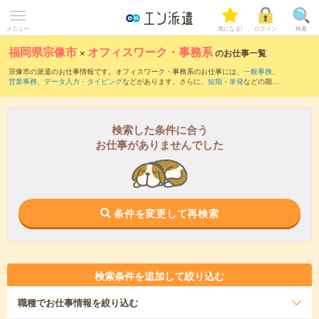
メニュー
気になる!
ログイン
検索
福岡県宗像市
×
オフィスワーク・事務系
のお仕事一覧
宗像市の派遣のお仕事情報です。オフィスワーク・事務系のお仕事には、
一般事務
、
営業事務
、
データ入力・タイピング
などがあります。さらに、
短期
・
単発
などの期間
や、
職種未経験OK
などのこだわり条件で絞り込んでいただけます。
検索した条件に合う
お仕事がありませんでした
条件を変更して再検索
検索条件を追加して絞り込む
職種
でお仕事情報を絞り込む