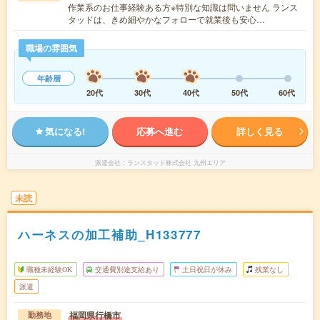
作業系のお仕事経験ある方※特別な知識は問いません ランス
タッドは、きめ細やかなフォローで就業後も安心…
職場の雰囲気
年齢層
20代
30代
40代
50代
60代
気になる!
応募へ進む
詳しく見る
派遣会社
ランスタッド株式会社 九州エリア
未読
ハーネスの加工補助_H133777
職種未経験OK
交通費別途支給あり
土日祝日が休み
残業なし
派遣
福岡県行橋市
勤務地