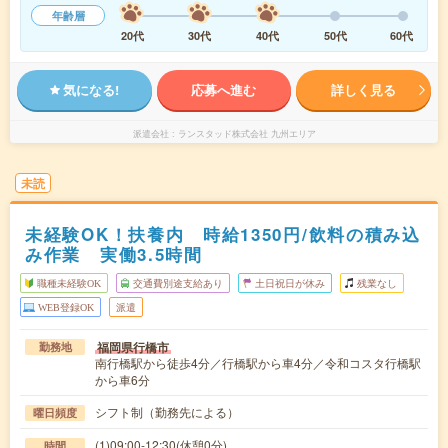
年齢層
20代
30代
40代
50代
60代
気になる!
応募へ進む
詳しく見る
派遣会社
ランスタッド株式会社 九州エリア
未読
未経験OK！扶養内 時給1350円/飲料の積み込
み作業 実働3.5時間
職種未経験OK
交通費別途支給あり
土日祝日が休み
残業なし
WEB登録OK
派遣
福岡県行橋市
勤務地
南行橋駅から徒歩4分／行橋駅から車4分／令和コスタ行橋駅
から車6分
シフト制（勤務先による）
曜日頻度
(1)09:00-12:30(休憩0分)
時間