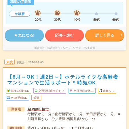
職場の雰囲気
年齢層
20代
30代
40代
50代
60代
気になる!
応募へ進む
詳しく見る
派遣会社
株式会社ウィルオブ・ワーク FO事業部
未読
掲載日
2026/08/03
【8月～OK！週2日～】ホテルライクな高齢者
マンションで生活サポート＊時短OK
職種未経験OK
交通費別途支給あり
土日祝日が休み
残業なし
WEB登録OK
派遣
福岡県行橋市
勤務地
行橋駅から---分／南行橋駅から---分／新田原駅から---分／今
川河童駅から---分／豊津(福岡県)駅から---分
週2日～5日OK（月～金） ★土日休みOK
曜日頻度