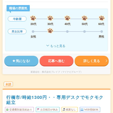
職場の雰囲気
年齢層
20代
30代
40代
50代
60代
男女比率
女性
男性
もっと見る
気になる!
応募へ進む
詳しく見る
派遣会社
株式会社ブレイブ（マイナビグループ）
未読
行橋市/時給1300円・・専用デスクでモクモク
組立
交通費別途支給あり
土日祝日が休み
残業なし
WEB登録OK