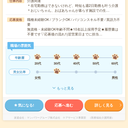
介護関連
仕事内容
＊在宅勤務はできないけれど、時短も週2日勤務も叶う介護
＊おじいちゃん、おばあちゃんが暮らす施設での生…
職種未経験OK / ブランクOK / パソコンスキル不要 / 英語力不
応募資格
要
無資格・未経験OK年齢不問★10名以上採用予定★履歴書は
不要です▽応募後の流れ1)翌営業日までに担当…
職場の雰囲気
年齢層
20代
30代
40代
50代
60代
男女比率
女性
男性
もっと見る
気になる!
応募へ進む
詳しく見る
派遣会社
マンパワーグループ株式会社 ケアサービス事業部 （医療福祉介護関連）