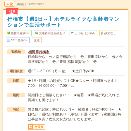
未読
掲載日
2026/08/06
NEW
行橋市【週2日～】ホテルライクな高齢者マン
ションで生活サポート
職種未経験OK
交通費別途支給あり
土日祝日が休み
残業なし
WEB登録OK
派遣
福岡県行橋市
勤務地
行橋駅から---分／南行橋駅から---分／新田原駅から---分／今
川河童駅から---分／豊津(福岡県)駅から---分
週2日～5日OK（月～金） ★土日休みOK
曜日頻度
★1日4時間～の時短シフトOK★スタート時間選べます！
時間
7:00～16:009:00～17:0011:…
開始日はご相談ください！ ★急募 ★職場が気に入れば、
期間
長期でも働けます！
無資格未経験：時給1300円～ 経験者：時給1400円～ ★
時給
日払い／週払い制度あり（月払いも選べます）※稼働開始時
は手続き完了次第のお支払いとなります。
交通費