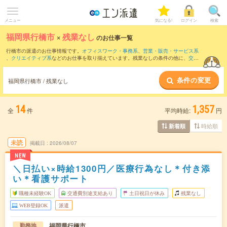
メニュー
気になる!
ログイン
検索
福岡県行橋市
×
残業なし
のお仕事一覧
行橋市の派遣のお仕事情報です。
オフィスワーク・事務系
、
営業・販売・サービス系
、
クリエイティブ系
などのお仕事を取り揃えています。残業なしの条件の他に、
交通
費別途支給あり
、
職種未経験OK
、
友だちと一緒の応募OK
などのこだわり条件も取り
揃えています。
条件の変更
福岡県行橋市 / 残業なし
14
1,357
全
件
平均時給:
円
時給順
新着順
未読
掲載日
2026/08/07
NEW
＼日払い×時給1300円／医療行為なし＊付き添
い＊看護サポート
職種未経験OK
交通費別途支給あり
土日祝日が休み
残業なし
WEB登録OK
派遣
福岡県行橋市
勤務地