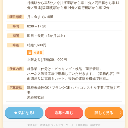
行橋駅から車5分／今川河童駅から車11分／苅田駅から車14
分／豊津(福岡県)駅から車14分／南行橋駅から車12分
月～金までの週5
曜日頻度
8:30～17:20
時間
即日～長期（3か月以上）
期間
時給1,600円
時給
交通費
上限あり(月額)30、000円
軽作業（仕分け・ピッキング・検品、商品管理）
仕事内容
ハーネス製造工場で勤務していただきます。【業務内容】平
面図通りに電線をカット、複数の電線を機械で圧着…
職種未経験OK / ブランクOK / パソコンスキル不要 / 英語力不
応募資格
要
未経験歓迎
気になる!
応募へ進む
詳しく見る
派遣会社
株式会社ウィルオブ・ワーク FO事業部 福岡支店