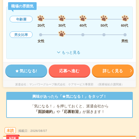
職場の雰囲気
年齢層
20代
30代
40代
50代
60代
男女比率
女性
男性
もっと見る
気になる!
応募へ進む
詳しく見る
派遣会社
マンパワーグループ株式会社 ケアサービス事業部 （医療福祉介護関連）
興味があったら「★気になる！」をタップ！
「気になる！」を押しておくと、派遣会社から
「面談確約」
や
「応募歓迎」
が届きます！
未読
掲載日
2026/08/07
NEW