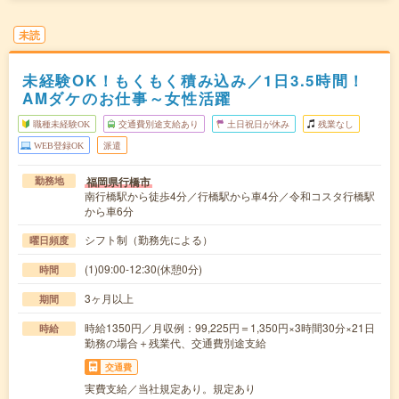
未読
未経験OK！もくもく積み込み／1日3.5時間！
AMダケのお仕事～女性活躍
職種未経験OK
交通費別途支給あり
土日祝日が休み
残業なし
WEB登録OK
派遣
福岡県行橋市
勤務地
南行橋駅から徒歩4分／行橋駅から車4分／令和コスタ行橋駅
から車6分
シフト制（勤務先による）
曜日頻度
(1)09:00-12:30(休憩0分)
時間
3ヶ月以上
期間
時給1350円／月収例：99,225円＝1,350円×3時間30分×21日
時給
勤務の場合＋残業代、交通費別途支給
交通費
実費支給／当社規定あり。規定あり