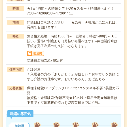
★1日4時間～の時短シフトOK★スタート時間選べます！
時間
7:00～16:009:00～17:0011:…
開始日はご相談ください！ ★急募 ★職場が気に入れば、
期間
長期でも働けます！
無資格未経験：時給1300円～ 経験者：時給1400円～★日
時給
払い／週払い制度あり（月払いも選べます）※稼働開始時は
手続き完了次第のお支払いとなります。
交通費
交通費全額支給※規定有
介護関連
仕事内容
＊入居者の方の「ありがとう」が嬉しい＊お年寄りを笑顔に
する介護のお仕事です。おじいちゃん、おばあちゃ…
職種未経験OK / ブランクOK / パソコンスキル不要 / 英語力不
応募資格
要
無資格・未経験OK年齢不問★10名以上採用予定★履歴書は
不要です▽応募後の流れ1)翌営業日までに担当…
職場の雰囲気
年齢層