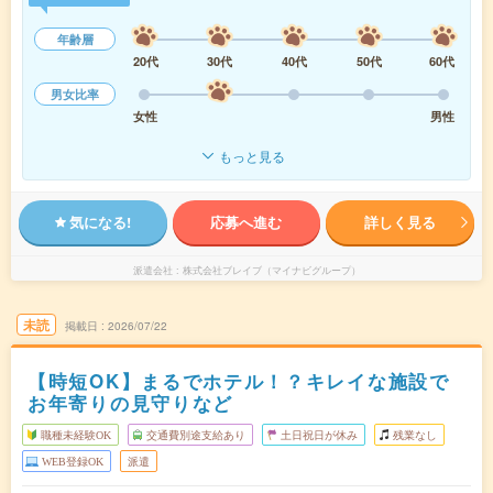
年齢層
20代
30代
40代
50代
60代
男女比率
女性
男性
もっと見る
気になる!
応募へ進む
詳しく見る
派遣会社
株式会社ブレイブ（マイナビグループ）
未読
掲載日
2026/07/22
【時短OK】まるでホテル！？キレイな施設で
お年寄りの見守りなど
職種未経験OK
交通費別途支給あり
土日祝日が休み
残業なし
WEB登録OK
派遣