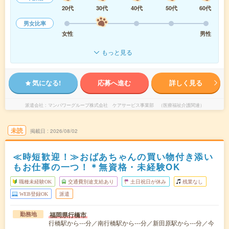
20代
30代
40代
50代
60代
男女比率
女性
男性
もっと見る
気になる!
応募へ進む
詳しく見る
派遣会社
マンパワーグループ株式会社 ケアサービス事業部 （医療福祉介護関連）
未読
掲載日
2026/08/02
≪時短歓迎！≫おばあちゃんの買い物付き添い
もお仕事の一つ！＊無資格・未経験OK
職種未経験OK
交通費別途支給あり
土日祝日が休み
残業なし
WEB登録OK
派遣
福岡県行橋市
勤務地
行橋駅から---分／南行橋駅から---分／新田原駅から---分／今