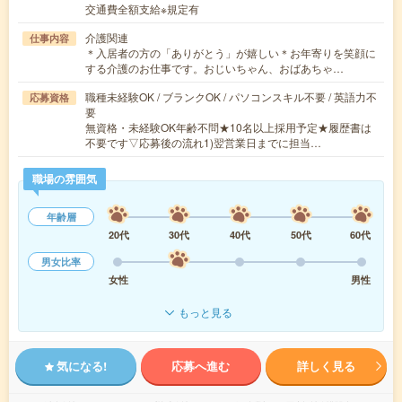
交通費全額支給※規定有
介護関連
仕事内容
＊入居者の方の「ありがとう」が嬉しい＊お年寄りを笑顔に
する介護のお仕事です。おじいちゃん、おばあちゃ…
職種未経験OK / ブランクOK / パソコンスキル不要 / 英語力不
応募資格
要
無資格・未経験OK年齢不問★10名以上採用予定★履歴書は
不要です▽応募後の流れ1)翌営業日までに担当…
職場の雰囲気
年齢層
20代
30代
40代
50代
60代
男女比率
女性
男性
もっと見る
気になる!
応募へ進む
詳しく見る