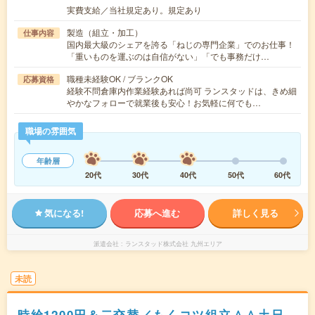
実費支給／当社規定あり。規定あり
製造（組立・加工）
仕事内容
国内最大級のシェアを誇る「ねじの専門企業」でのお仕事！
「重いものを運ぶのは自信がない」「でも事務だけ…
職種未経験OK / ブランクOK
応募資格
経験不問倉庫内作業経験あれば尚可 ランスタッドは、きめ細
やかなフォローで就業後も安心！お気軽に何でも…
職場の雰囲気
年齢層
20代
30代
40代
50代
60代
気になる!
応募へ進む
詳しく見る
派遣会社
ランスタッド株式会社 九州エリア
未読
時給1200円＆二交替／もくコツ組立＾＾土日