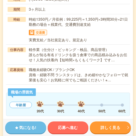
3ヶ月以上
期間
時給1350円／月収例：99,225円＝1,350円×3時間30分×21日
時給
勤務の場合＋残業代、交通費別途支給
交通費
実費支給／当社規定あり。規定あり
軽作業（仕分け・ピッキング・検品、商品管理）
仕事内容
誰もが知る有名ドリンクを扱う倉庫での商品積み込みをお任
せ！人気の扶養内【短時間×もくもくワーク】です…
職種未経験OK / ブランクOK
応募資格
資格・経験不問 ランスタッドは、きめ細やかなフォローで就
業後も安心！お気軽に何でもご相談ください！※…
職場の雰囲気
年齢層
20代
30代
40代
50代
60代
気になる!
応募へ進む
詳しく見る