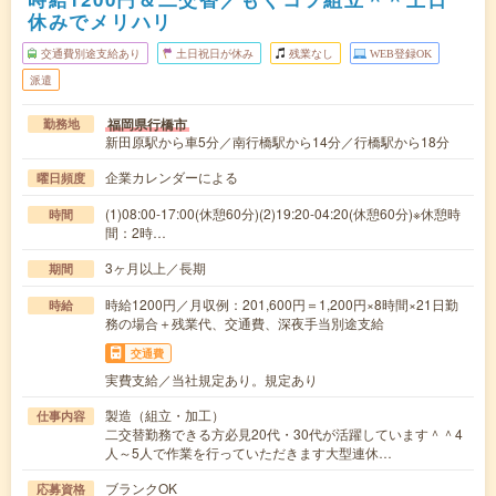
休みでメリハリ
交通費別途支給あり
土日祝日が休み
残業なし
WEB登録OK
派遣
福岡県行橋市
勤務地
新田原駅から車5分／南行橋駅から14分／行橋駅から18分
企業カレンダーによる
曜日頻度
(1)08:00-17:00(休憩60分)(2)19:20-04:20(休憩60分)※休憩時
時間
間：2時…
3ヶ月以上／長期
期間
時給1200円／月収例：201,600円＝1,200円×8時間×21日勤
時給
務の場合＋残業代、交通費、深夜手当別途支給
交通費
実費支給／当社規定あり。規定あり
製造（組立・加工）
仕事内容
二交替勤務できる方必見20代・30代が活躍しています＾＾4
人～5人で作業を行っていただきます大型連休…
ブランクOK
応募資格