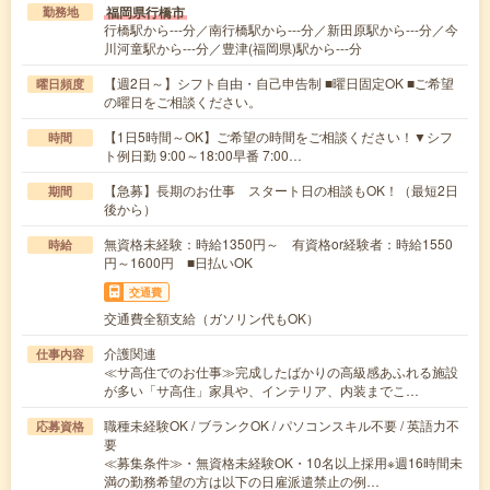
福岡県行橋市
勤務地
行橋駅から---分／南行橋駅から---分／新田原駅から---分／今
川河童駅から---分／豊津(福岡県)駅から---分
【週2日～】シフト自由・自己申告制 ■曜日固定OK ■ご希望
曜日頻度
の曜日をご相談ください。
【1日5時間～OK】ご希望の時間をご相談ください！▼シフ
時間
ト例日勤 9:00～18:00早番 7:00…
【急募】長期のお仕事 スタート日の相談もOK！（最短2日
期間
後から）
無資格未経験：時給1350円～ 有資格or経験者：時給1550
時給
円～1600円 ■日払いOK
交通費
交通費全額支給（ガソリン代もOK）
介護関連
仕事内容
≪サ高住でのお仕事≫完成したばかりの高級感あふれる施設
が多い「サ高住」家具や、インテリア、内装までこ…
職種未経験OK / ブランクOK / パソコンスキル不要 / 英語力不
応募資格
要
≪募集条件≫・無資格未経験OK・10名以上採用※週16時間未
満の勤務希望の方は以下の日雇派遣禁止の例…