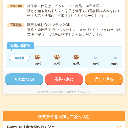
軽作業（仕分け・ピッキング・検品、商品管理）
仕事内容
誰もが知る有名ドリンクを扱う倉庫での商品積み込みをお任
せ！人気の扶養内【短時間×もくもくワーク】です…
職種未経験OK / ブランクOK
応募資格
資格・経験不問 ランスタッドは、きめ細やかなフォローで就
業後も安心！お気軽に何でもご相談ください！※…
職場の雰囲気
年齢層
20代
30代
40代
50代
60代
気になる!
応募へ進む
詳しく見る
派遣会社
ランスタッド株式会社 九州エリア
検索条件を追加して絞り込む
職種
でお仕事情報を絞り込む