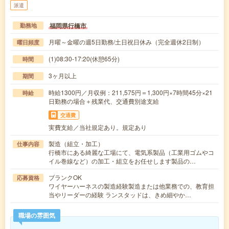
派遣
福岡県行橋市
勤務地
月曜～金曜の週5日勤務/土日祝日休み（完全週休2日制）
曜日頻度
(1)08:30-17:20(休憩65分)
時間
3ヶ月以上
期間
時給1300円／月収例：211,575円＝1,300円×7時間45分×21
時給
日勤務の場合＋残業代、交通費別途支給
交通費
実費支給／当社規定あり。規定あり
製造（組立・加工）
仕事内容
行橋市にある綺麗な工場にて、電気系製品（工業用ゴムやコ
イル巻線など）の加工・組立をお任せします製品の…
ブランクOK
応募資格
ワイヤーハーネスの製造経験製造または他業務での、教育担
当やリーダーの経験 ランスタッドは、きめ細やか…
職場の雰囲気