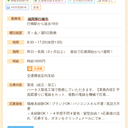
職種未経験OK
交通費別途支給あり
土日祝日が休み
残業なし
WEB登録OK
派遣
福岡県行橋市
勤務地
行橋駅から徒歩16分
月～金／週5日勤務
曜日頻度
8:30～17:20(休憩1:05)
時間
即日～長期（3ヶ月以上） 最短で応募開始から1週間！
期間
時給1600円
時給
交通費
交通費規定内支給
製造（組立・加工）
仕事内容
ハーネス製造工場で勤務していただきます。【業務内容】平
面図通りに電線をカット、複数の電線を機械で圧着…
職種未経験OK / ブランクOK / パソコンスキル不要 / 英語力不
応募資格
要
＜未経験OK！＞＃学歴不問＃髪色・髪型自由！○応募後の流
れ「応募する」ボタンをクリック↓メールにてw…