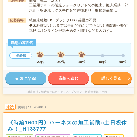
工業用ボルトの製造フォークリフトでの搬出、搬入業務一部
ボルト収納ボックス手作業で運搬あり【取扱製品情…
職種未経験OK / ブランクOK / 英語力不要
応募資格
◆未経験OK！〇まずは事前登録だけでもOK！履歴書不要で
気軽にオンライン登録★氏名・職種などを入力す…
職場の雰囲気
年齢層
20代
30代
40代
50代
60代
気になる!
応募へ進む
詳しく見る
派遣会社
株式会社綜合キャリアオプション 製造事業部（全国）
未読
掲載日
2026/08/04
《時給1600円》ハーネスの加工補助○土日祝休
み！_H133777