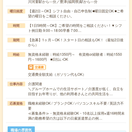
川河童駅から---分／豊津(福岡県)駅から---分
【週2日～OK】シフト自由・自己申告制 ■曜日固定OK ■ご希
曜日頻度
望の曜日をご相談ください。
【1日5時間～OK】ご希望の時間をご相談ください！▼シフ
時間
ト例日勤 9:00～18:00早番 7:00…
【急募】1ヶ月～OK！スタート日の相談もOK！（最短2日後
期間
から）
無資格未経験：時給1350円～ 有資格or経験者：時給1550
時給
円～1600円 ■日払いOK
交通費
交通費全額支給（ガソリン代もOK）
介護関連
仕事内容
＼グループホームでの生活サポート／介護度が低く、自立を
目指すお年寄りが、他の利用者さんとの共同生活を…
職種未経験OK / ブランクOK / パソコンスキル不要 / 英語力不
応募資格
要
≪募集条件≫・無資格未経験OK・10名以上採用※週16時間未
満の勤務希望の方は以下の日雇派遣禁止の例…
職場の雰囲気