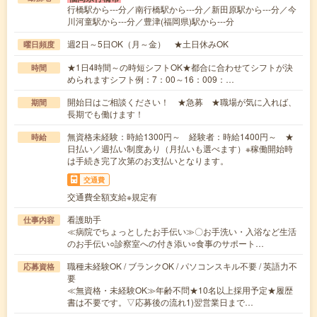
行橋駅から---分／南行橋駅から---分／新田原駅から---分／今
川河童駅から---分／豊津(福岡県)駅から---分
週2日～5日OK（月～金） ★土日休みOK
曜日頻度
★1日4時間～の時短シフトOK★都合に合わせてシフトが決
時間
められますシフト例：7：00～16：009：…
開始日はご相談ください！ ★急募 ★職場が気に入れば、
期間
長期でも働けます！
無資格未経験：時給1300円～ 経験者：時給1400円～ ★
時給
日払い／週払い制度あり（月払いも選べます）※稼働開始時
は手続き完了次第のお支払いとなります。
交通費
交通費全額支給※規定有
看護助手
仕事内容
≪病院でちょっとしたお手伝い≫〇お手洗い・入浴など生活
のお手伝い○診察室への付き添い○食事のサポート…
職種未経験OK / ブランクOK / パソコンスキル不要 / 英語力不
応募資格
要
≪無資格・未経験OK≫年齢不問★10名以上採用予定★履歴
書は不要です。▽応募後の流れ1)翌営業日まで…