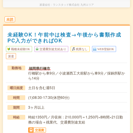
派遣会社
ランスタッド株式会社 九州エリア
未読
未経験OK！午前中は検査→午後から書類作成
PC入力ができればOK
職種未経験OK
交通費別途支給あり
残業なし
WEB登録OK
派遣
福岡県行橋市
勤務地
行橋駅から車9分／小波瀬西工大前駅から車9分／採銅所駅か
ら14分
土日を含む週5日
曜日頻度
(1)08:30-17:30(休憩60分)
時間
3ヶ月以上
期間
時給1350円／月収例：210,000円＝1,250円×8時間×21日勤
時給
務の場合＋残業代、交通費別途支給
交通費