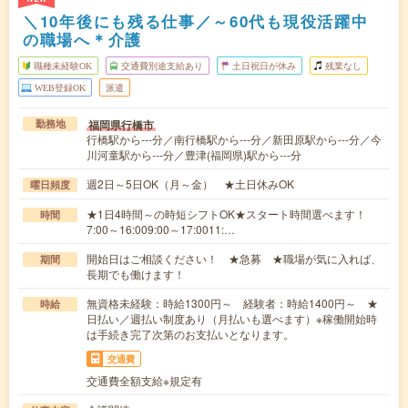
＼10年後にも残る仕事／～60代も現役活躍中
の職場へ＊介護
職種未経験OK
交通費別途支給あり
土日祝日が休み
残業なし
WEB登録OK
派遣
福岡県行橋市
勤務地
行橋駅から---分／南行橋駅から---分／新田原駅から---分／今
川河童駅から---分／豊津(福岡県)駅から---分
週2日～5日OK（月～金） ★土日休みOK
曜日頻度
★1日4時間～の時短シフトOK★スタート時間選べます！
時間
7:00～16:009:00～17:0011:…
開始日はご相談ください！ ★急募 ★職場が気に入れば、
期間
長期でも働けます！
無資格未経験：時給1300円～ 経験者：時給1400円～ ★
時給
日払い／週払い制度あり（月払いも選べます）※稼働開始時
は手続き完了次第のお支払いとなります。
交通費
交通費全額支給※規定有