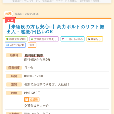
派遣会社
マンパワーグループ株式会社 ケアサービス事業部 （医療福祉介護関連）
未読
掲載日
2026/08/05
NEW
【未経験の方も安心○】高力ボルトのリフト搬
出入・運搬/日払いOK
職種未経験OK
交通費別途支給あり
土日祝日が休み
残業なし
WEB登録OK
派遣
福岡県行橋市
勤務地
南行橋駅から車5分
月～金
曜日頻度
08:30～17:00
時間
長期でお仕事できる方、大歓迎！
期間
時給1350円
時給
交通費
交通費規定内支給
製造（組立・加工）
仕事内容