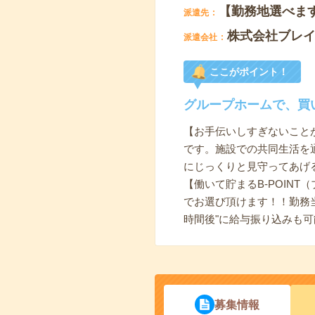
【勤務地選べま
派遣先
株式会社ブレ
派遣会社
ここがポイント！
グループホームで、買
【お手伝いしすぎないこと
です。施設での共同生活を
にじっくりと見守ってあげ
【働いて貯まるB-POINT
でお選び頂けます！！勤務当
時間後"に給与振り込みも可
募集情報