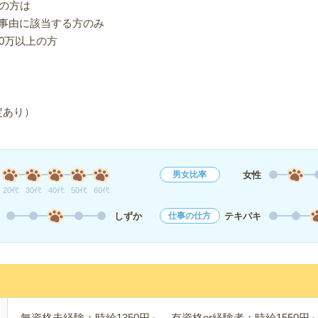
望の方は
事由に該当する方のみ
0万以上の方
定あり）
女性
男女比率
20代
30代
40代
50代
60代
しずか
テキパキ
仕事の仕方
無資格未経験：時給1350円～ 有資格or経験者：時給1550円～