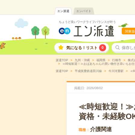
エン派遣
エンバイト
ちょうど良いワークライフバランスが叶う
関東版
気になる！リスト
0
保存し
派遣TOP
九州・沖縄
福岡県
行橋市
株式
≪時短歓迎！≫おばあちゃんの買い物付き添いもお仕事
派遣TOP
平成筑豊鉄道田川線
今川河童駅
≪
掲載日
2026
/
08
/
02
≪時短歓迎！≫
資格・未経験O
介護関連
職種