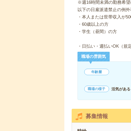
※週16時間未満の勤務希
以下の日雇派遣禁止の例外
・本人または世帯収入が50
・60歳以上の方
・学生（昼間）の方
・日払い・週払いOK（規
職場の雰囲気
年齢層
活気がある
職場の様子
募集情報