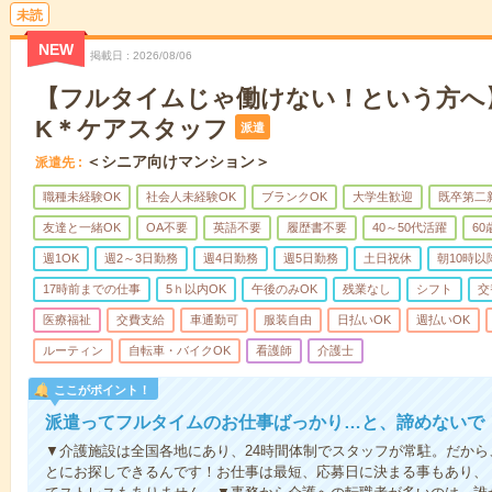
未読
NEW
掲載日
2026/08/06
【フルタイムじゃ働けない！という方へ
K＊ケアスタッフ
派遣
＜シニア向けマンション＞
派遣先
職種未経験OK
社会人未経験OK
ブランクOK
大学生歓迎
既卒第二
友達と一緒OK
OA不要
英語不要
履歴書不要
40～50代活躍
6
週1OK
週2～3日勤務
週4日勤務
週5日勤務
土日祝休
朝10時以
17時前までの仕事
5ｈ以内OK
午後のみOK
残業なし
シフト
交
医療福祉
交費支給
車通勤可
服装自由
日払いOK
週払いOK
ルーティン
自転車・バイクOK
看護師
介護士
ここがポイント！
派遣ってフルタイムのお仕事ばっかり…と、諦めないで
▼介護施設は全国各地にあり、24時間体制でスタッフが常駐。だか
とにお探しできるんです！お仕事は最短、応募日に決まる事もあり、