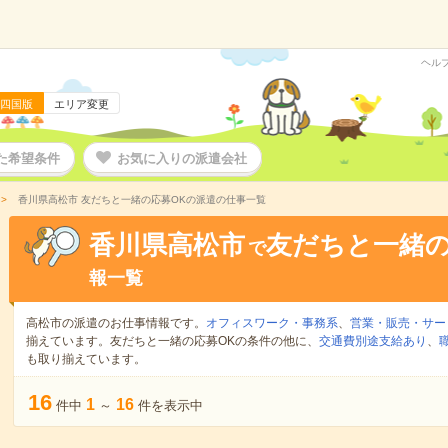
ヘル
四国版
エリア変更
た希望条件
お気に入りの派遣会社
香川県高松市 友だちと一緒の応募OKの派遣の仕事一覧
香川県高松市
友だちと一緒の
で
報一覧
高松市の派遣のお仕事情報です。
オフィスワーク・事務系
、
営業・販売・サー
揃えています。友だちと一緒の応募OKの条件の他に、
交通費別途支給あり
、
も取り揃えています。
16
1
16
件中
～
件を表示中