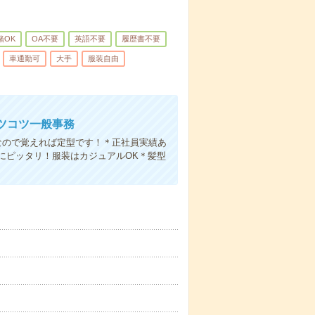
緒OK
OA不要
英語不要
履歴書不要
車通勤可
大手
服装自由
コツコツ一般事務
なので覚えれば定型です！＊正社員実績あ
にピッタリ！服装はカジュアルOK＊髪型