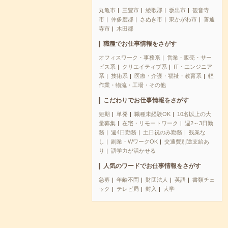
丸亀市
三豊市
綾歌郡
坂出市
観音寺
市
仲多度郡
さぬき市
東かがわ市
善通
寺市
木田郡
職種でお仕事情報をさがす
オフィスワーク・事務系
営業・販売・サー
ビス系
クリエイティブ系
IT・エンジニア
系
技術系
医療・介護・福祉・教育系
軽
作業・物流・工場・その他
こだわりでお仕事情報をさがす
短期
単発
職種未経験OK
10名以上の大
量募集
在宅・リモートワーク
週2～3日勤
務
週4日勤務
土日祝のみ勤務
残業な
し
副業・WワークOK
交通費別途支給あ
り
語学力が活かせる
人気のワードでお仕事情報をさがす
急募
年齢不問
財団法人
英語
書類チェ
ック
テレビ局
封入
大学