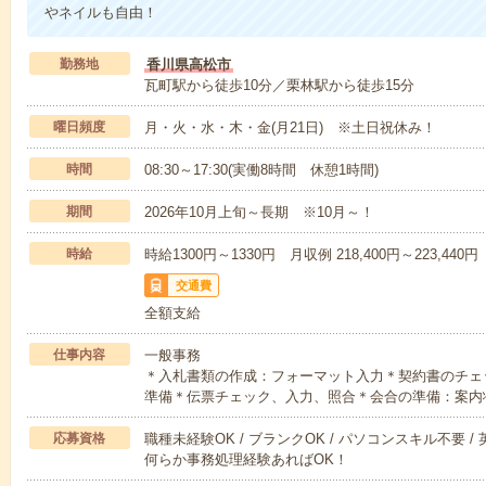
やネイルも自由！
勤務地
香川県高松市
瓦町駅から徒歩10分／栗林駅から徒歩15分
曜日頻度
月・火・水・木・金(月21日) ※土日祝休み！
時間
08:30～17:30(実働8時間 休憩1時間)
期間
2026年10月上旬～長期 ※10月～！
時給
時給1300円～1330円 月収例 218,400円～223,440円
交通費
全額支給
仕事内容
一般事務
＊入札書類の作成：フォーマット入力＊契約書のチェ
準備＊伝票チェック、入力、照合＊会合の準備：案内
応募資格
職種未経験OK / ブランクOK / パソコンスキル不要 /
何らか事務処理経験あればOK！