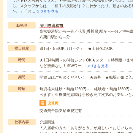
てストレスもありません。▼事務から介護への転職者が多いのは、誰
ら。スタッフからは、「相手の反応がすぐにわかったり、動きのある
た。」「お…
つづきを見る
勤務地
香川県高松市
高松築港駅から---分／花園(香川県)駅から---分／沖松島
八栗口駅から---分
曜日頻度
週1日～5日OK（月～金） ★土日休みOK
時間
★1日4時間～の時短シフトOK★スタート時間選べます！7:00～1
など残業なし！※Wワー…
つづきを見る
期間
開始日はご相談ください！ ★急募 ★職場が気に入
時給
無資格未経験：時給1250円～ 経験者：時給1350
べます）※稼働開始時は手続き完了次第のお支払いと
交通費
交通費全額支給※規定有
仕事内容
介護関連
＊入居者の方の「ありがとう」が嬉しい＊おじいちゃ