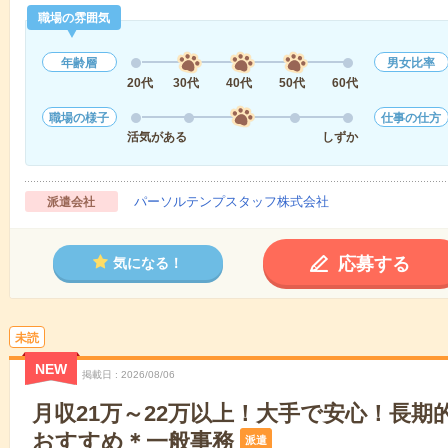
職場の雰囲気
年齢層
男女比率
20代
30代
40代
50代
60代
職場の様子
仕事の仕方
活気がある
しずか
パーソルテンプスタッフ株式会社
派遣会社
応募する
気になる！
未読
NEW
掲載日
2026/08/06
月収21万～22万以上！大手で安心！長期
おすすめ＊一般事務
派遣