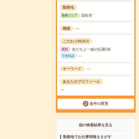
勤務地
高松市
勤務エリア
職種
---
こだわりINDEX
友だちと一緒の応募OK
絶対
---
できれば
キーワード
---
あなたのプロフィール
---
条件の変更
他の検索結果を見る
勤務地でお仕事情報をさがす