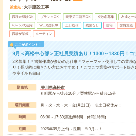
大手建設工事
派遣先
職種未経験OK
ブランクOK
既卒第二新卒OK
複数名募集
友達と一
40～50代活躍
WEB登録OK
土日祝休
残業なし
住宅
交費支給
職場が禁煙
ルーティン
ここがポイント！
9月＜高松中心部＞正社員実績あり！1300～1330円！
2名募集！＊書類作成が多めのお仕事＊フォーマット使用しての業務
り！長期的に働きたい方におすすめ！＊こつこつ業務やサポート好き
やネイルも自由！
勤務地
香川県高松市
瓦町駅から徒歩10分／栗林駅から徒歩15分
曜日頻度
月・火・水・木・金(月21日) ※土日祝休み！
時間
08:30～17:30(実働8時間 休憩1時間)
期間
2026年09月上旬～長期 ※9月～！