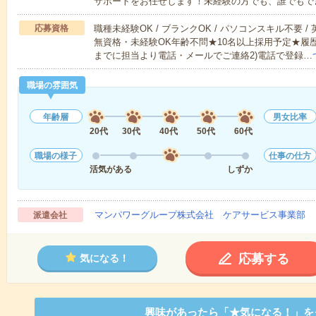
サポートをお任せします！未経験の方でも、誰でもで
応募資格
職種未経験OK / ブランクOK / パソコンスキル不要 /
無資格・未経験OK年齢不問★10名以上採用予定★履
までに担当より電話・メールでご連絡2)電話で登録…
職場の雰囲気
年齢層
男女比率
20代
30代
40代
50代
60代
職場の様子
仕事の仕方
活気がある
しずか
マンパワーグループ株式会社 ケアサービス事業部 
派遣会社
応募する
気になる！
興味があったら「★気になる！」を