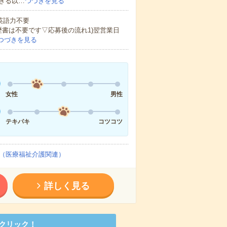
きる以…
つづきを見る
 英語力不要
歴書は不要です▽応募後の流れ1)翌営業日
つづきを見る
女性
男性
テキパキ
コツコツ
（医療福祉介護関連）
詳しく見る
クリック！