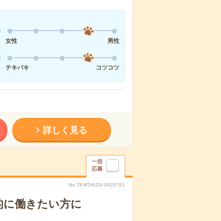
女性
男性
テキパキ
コツコツ
詳しく見る
一括
応募
No.TEMTHU26-0620791
的に働きたい方に