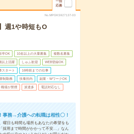
一括
応募
No.MPGKS927137-03
】週1や時短もO
新卒OK
10名以上の大量募集
複数名募集
0歳以上活躍
しゅふ歓迎
WEB登録OK
降スタート
16時前までの仕事
替制勤務
扶養控内
副業・WワークOK
職場が禁煙
派遣多
電話対応なし
！事務→介護への転職は相性〇！
ら、曜日も時間も場所もあなたの希望をも
「採用まで時間がかかって不安…」なん