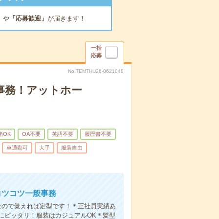
」
や
「応募歓迎」
が届きます！
一括
応募
No.TEMTHU26-0621048
の事務！アットホー
緒OK
OA不要
英語不要
履歴書不要
車通勤可
大手
服装自由
〇コツコツ一般事務
なので覚えれば定型です！＊正社員実績あ
にピッタリ！服装はカジュアルOK＊髪型