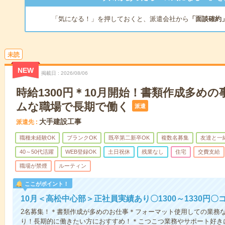
「気になる！」を押しておくと、派遣会社から
「面談確約
未読
NEW
掲載日
2026/08/06
時給1300円＊10月開始！書類作成多め
ムな職場で長期で働く
派遣
大手建設工事
派遣先
職種未経験OK
ブランクOK
既卒第二新卒OK
複数名募集
友達と一
40～50代活躍
WEB登録OK
土日祝休
残業なし
住宅
交費支給
職場が禁煙
ルーティン
ここがポイント！
10月＜高松中心部＞正社員実績あり〇1300～1330円
2名募集！＊書類作成が多めのお仕事＊フォーマット使用しての業務
り！長期的に働きたい方におすすめ！＊こつこつ業務やサポート好き