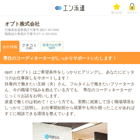
気になる!
ログイン
オプト株式会社
労働者派遣事業許可番号:派27-301966
職業紹介事業許可番号:27-ユ-301633
クチコミ
派遣のお仕事
会社情報
10
件
1
件
専任のコーディネーターがしっかりサポートいたします！
opzt（オプト）はご希望条件をしっかりヒアリングし、あなたにピッタ
リのお仕事探しをサポートします！
扶養内で働きたい主婦（夫）さん、フルタイムで働きたいフリーターさ
ん、今の職場で悩みを抱えている方でも、 専任のコーディネーターが
じっくりお話をお伺いします。
派遣で働くのは初めて！という方でも、実際に就業して頂く職場環境を
しっかりご説明し、お仕事開始前から就業中も何か困ったことがあれば
すぐに相談できる環境を整えています。