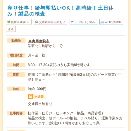
座り仕事！給与即払いOK！高時給！土日休
み！製品の検査
職種未経験OK
交通費別途支給あり
土日祝日が休み
WEB登録OK
派遣
奈良県生駒市
勤務地
学研北生駒駅から---分
月～金・祝
曜日頻度
8:30～17:30※表記のうち実働8時間です。
時間
長期【ご応募から1週間以内(最短2日目)のスピード就業が可
期間
能】即日～
時給1300円
時給
交通費
交通費支給有り
軽作業（仕分け・ピッキング・検品、商品管理）
仕事内容
製品の検査、段ボールへの梱包、ラベル貼り、運搬作業をお
願いします。(派遣)OJT研修があり安心して業…