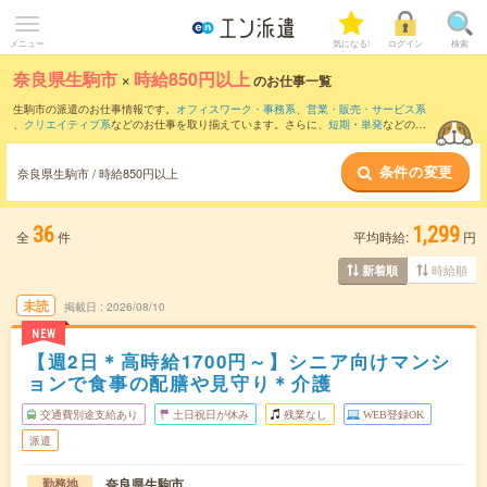
メニュー
気になる!
ログイン
検索
奈良県生駒市
×
時給850円以上
のお仕事一覧
生駒市の派遣のお仕事情報です。
オフィスワーク・事務系
、
営業・販売・サービス系
、
クリエイティブ系
などのお仕事を取り揃えています。さらに、
短期
・
単発
などの期
間や、
職種未経験OK
などのこだわり条件で絞り込んでいただけます。
条件の変更
時給
1100円以上
・
1800円以上
の求人はこちら
奈良県生駒市 / 時給850円以上
当サイトでは法令を遵守し、最低賃金以上の求人のみを掲載しています。
36
1,299
全
件
平均時給:
円
時給順
新着順
未読
掲載日
2026/08/10
NEW
【週2日＊高時給1700円～】シニア向けマンシ
ョンで食事の配膳や見守り＊介護
交通費別途支給あり
土日祝日が休み
残業なし
WEB登録OK
派遣
奈良県生駒市
勤務地