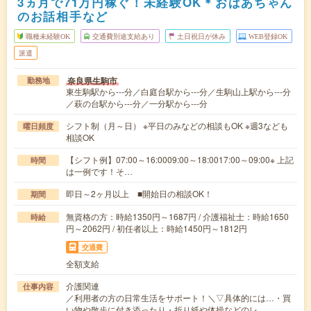
3ヵ月で71万円稼ぐ！未経験OK＊おばあちゃん
のお話相手など
職種未経験OK
交通費別途支給あり
土日祝日が休み
WEB登録OK
派遣
奈良県生駒市
勤務地
東生駒駅から---分／白庭台駅から---分／生駒山上駅から---分
／萩の台駅から---分／一分駅から---分
シフト制（月～日） ※平日のみなどの相談もOK ※週3なども
曜日頻度
相談OK
【シフト例】07:00～16:0009:00～18:0017:00～09:00※ 上記
時間
は一例です！そ…
即日～2ヶ月以上 ■開始日の相談OK！
期間
無資格の方：時給1350円～1687円 / 介護福祉士：時給1650
時給
円～2062円 / 初任者以上：時給1450円～1812円
交通費
全額支給
介護関連
仕事内容
／利用者の方の日常生活をサポート！＼▽具体的には…・買
い物や散歩に付き添ったり・折り紙や体操などのレ…