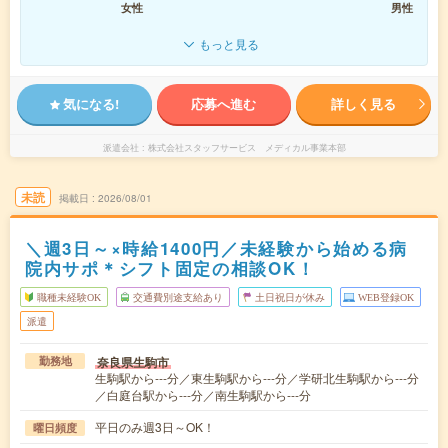
女性
男性
もっと見る
気になる!
応募へ進む
詳しく見る
派遣会社
株式会社スタッフサービス メディカル事業本部
未読
掲載日
2026/08/01
＼週3日～×時給1400円／未経験から始める病
院内サポ＊シフト固定の相談OK！
職種未経験OK
交通費別途支給あり
土日祝日が休み
WEB登録OK
派遣
奈良県生駒市
勤務地
生駒駅から---分／東生駒駅から---分／学研北生駒駅から---分
／白庭台駅から---分／南生駒駅から---分
平日のみ週3日～OK！
曜日頻度