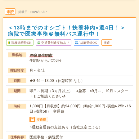
未読
掲載日
2026/08/07
＜13時までのオシゴト！扶養枠内×週4日！＞
病院で医療事務＠無料バス運行中！
職種未経験OK
交通費別途支給あり
WEB登録OK
派遣
奈良県生駒市
勤務地
生駒駅からバス6分
月～金/土
曜日頻度
★8:45～13:00（休憩時間 なし）
時間
即日～長期（3ヵ月以上） ※急募 ○9月～、10月～スター
期間
トもご相談ください♪
1,300円【月収例】約94,000円（時給1,300円×実働4.25h×16
時給
日+残業5h）+交通費
交通費
○通勤交通費の支給あり（当社規定による）
医療事務・病院受付
仕事内容