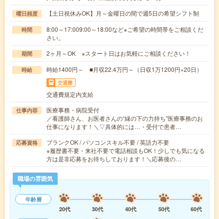
【土日祝休みOK】月～金曜日の間で週5日の希望シフト制
曜日頻度
8:00～17:009:00～18:00など※ご希望の時間帯をご相談くだ
時間
さい。
2ヶ月～OK ※スタート日はお気軽にご相談ください！
期間
時給1400円～ ■月収22.4万円～（日収1万1200円×20日）
時給
交通費
交通費規定内支給
医療事務・病院受付
仕事内容
／看護師さん、お医者さんの“縁の下の力持ち”医療事務のお
仕事になります！＼▽具体的には…・受付で患者…
ブランクOK / パソコンスキル不要 / 英語力不要
応募資格
※履歴書不要・来社不要で電話相談もOK！少しでも気になる
方は是非応募をお待ちしております！＼応募後の…
職場の雰囲気
年齢層
20代
30代
40代
50代
60代