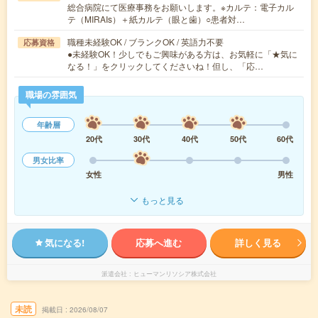
総合病院にて医療事務をお願いします。※カルテ：電子カル
テ（MIRAIs）＋紙カルテ（眼と歯）○患者対…
職種未経験OK / ブランクOK / 英語力不要
応募資格
●未経験OK！少しでもご興味がある方は、お気軽に「★気に
なる！」をクリックしてくださいね！但し、「応…
職場の雰囲気
年齢層
20代
30代
40代
50代
60代
男女比率
女性
男性
もっと見る
気になる!
応募へ進む
詳しく見る
派遣会社
ヒューマンリソシア株式会社
未読
掲載日
2026/08/07