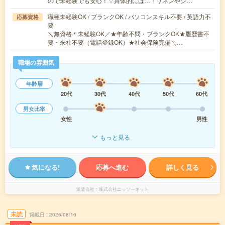
ので未経験でも安心！▽具体的には…・リネンやシ…
職種未経験OK / ブランクOK / パソコンスキル不要 / 英語力不
応募資格
要
＼無資格＊未経験OK／★年齢不問・ブランクOK★履歴書不
要・来社不要（電話登録OK）★社会保険完備＼…
職場の雰囲気
年齢層
20代
30代
40代
50代
60代
男女比率
女性
男性
もっと見る
気になる!
応募へ進む
詳しく見る
派遣会社
株式会社ニッソーネット
未読
掲載日
2026/08/10