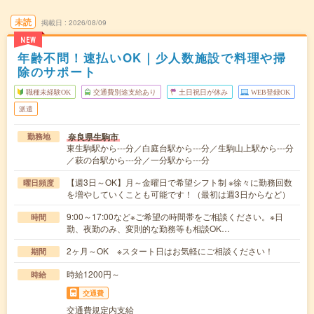
未読
掲載日
2026/08/09
NEW
年齢不問！速払いOK｜少人数施設で料理や掃
除のサポート
職種未経験OK
交通費別途支給あり
土日祝日が休み
WEB登録OK
派遣
奈良県生駒市
勤務地
東生駒駅から---分／白庭台駅から---分／生駒山上駅から---分
／萩の台駅から---分／一分駅から---分
【週3日～OK】月～金曜日で希望シフト制 ※徐々に勤務回数
曜日頻度
を増やしていくことも可能です！（最初は週3日からなど）
9:00～17:00など※ご希望の時間帯をご相談ください。※日
時間
勤、夜勤のみ、変則的な勤務等も相談OK…
2ヶ月～OK ※スタート日はお気軽にご相談ください！
期間
時給1200円～
時給
交通費
交通費規定内支給