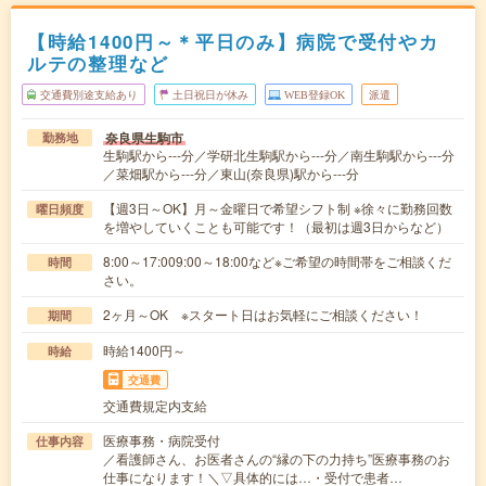
【時給1400円～＊平日のみ】病院で受付やカ
ルテの整理など
交通費別途支給あり
土日祝日が休み
WEB登録OK
派遣
奈良県生駒市
勤務地
生駒駅から---分／学研北生駒駅から---分／南生駒駅から---分
／菜畑駅から---分／東山(奈良県)駅から---分
【週3日～OK】月～金曜日で希望シフト制 ※徐々に勤務回数
曜日頻度
を増やしていくことも可能です！（最初は週3日からなど）
8:00～17:009:00～18:00など※ご希望の時間帯をご相談くだ
時間
さい。
2ヶ月～OK ※スタート日はお気軽にご相談ください！
期間
時給1400円～
時給
交通費
交通費規定内支給
医療事務・病院受付
仕事内容
／看護師さん、お医者さんの“縁の下の力持ち”医療事務のお
仕事になります！＼▽具体的には…・受付で患者…