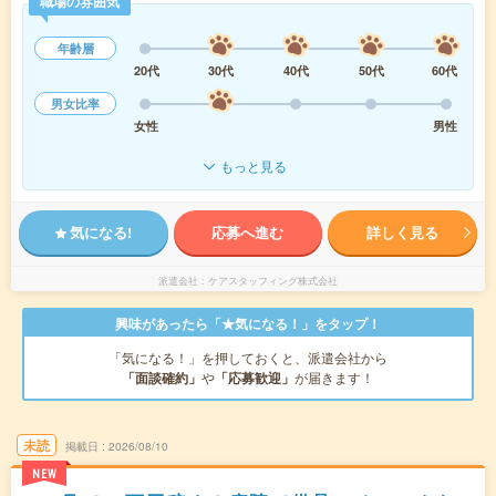
職場の雰囲気
年齢層
20代
30代
40代
50代
60代
男女比率
女性
男性
もっと見る
気になる!
応募へ進む
詳しく見る
派遣会社
ケアスタッフィング株式会社
興味があったら「★気になる！」をタップ！
「気になる！」を押しておくと、派遣会社から
「面談確約」
や
「応募歓迎」
が届きます！
未読
掲載日
2026/08/10
NEW