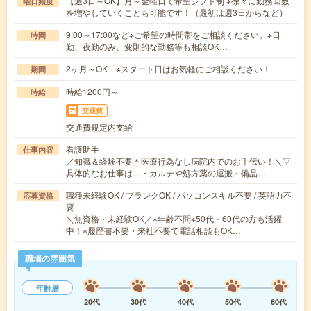
【週3日～OK】月～金曜日で希望シフト制 ※徐々に勤務回数
曜日頻度
を増やしていくことも可能です！（最初は週3日からなど）
9:00～17:00など※ご希望の時間帯をご相談ください。※日
時間
勤、夜勤のみ、変則的な勤務等も相談OK…
2ヶ月～OK ※スタート日はお気軽にご相談ください！
期間
時給1200円～
時給
交通費
交通費規定内支給
看護助手
仕事内容
／知識＆経験不要＊医療行為なし病院内でのお手伝い！＼▽
具体的なお仕事は…・カルテや処方薬の運搬・備品…
職種未経験OK / ブランクOK / パソコンスキル不要 / 英語力不
応募資格
要
＼無資格・未経験OK／※年齢不問※50代・60代の方も活躍
中！※履歴書不要・来社不要で電話相談もOK…
職場の雰囲気
年齢層
20代
30代
40代
50代
60代