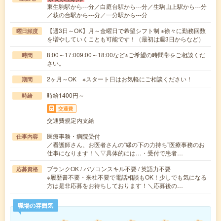
東生駒駅から---分／白庭台駅から---分／生駒山上駅から---分
／萩の台駅から---分／一分駅から---分
【週3日～OK】月～金曜日で希望シフト制 ※徐々に勤務回数
曜日頻度
を増やしていくことも可能です！（最初は週3日からなど）
8:00～17:009:00～18:00など※ご希望の時間帯をご相談くだ
時間
さい。
2ヶ月～OK ※スタート日はお気軽にご相談ください！
期間
時給1400円～
時給
交通費
交通費規定内支給
医療事務・病院受付
仕事内容
／看護師さん、お医者さんの“縁の下の力持ち”医療事務のお
仕事になります！＼▽具体的には…・受付で患者…
ブランクOK / パソコンスキル不要 / 英語力不要
応募資格
※履歴書不要・来社不要で電話相談もOK！少しでも気になる
方は是非応募をお待ちしております！＼応募後の…
職場の雰囲気