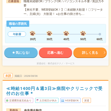
職種未経験OK / ブランクOK / パソコンスキル不要 / 英語力不
応募資格
要
【来社不要、WEB登録OK！】〇未経験大歓迎！〇フリータ
ー、主婦(夫) 大歓迎！ ※お仕事の掛け持ち…
職場の雰囲気
年齢層
20代
30代
40代
50代
60代
気になる!
応募へ進む
詳しく見る
派遣会社
株式会社テクノ・サービス
未読
掲載日
2026/08/06
≪時給1400円＆週3日≫病院やクリニックで受
付のお仕事＊
交通費別途支給あり
土日祝日が休み
WEB登録OK
派遣
奈良県生駒市
勤務地