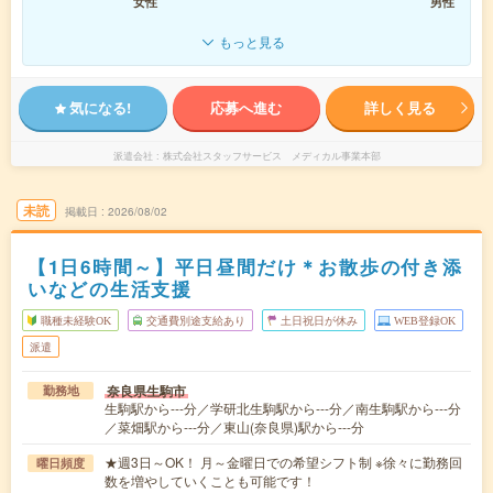
女性
男性
もっと見る
気になる!
応募へ進む
詳しく見る
派遣会社
株式会社スタッフサービス メディカル事業本部
未読
掲載日
2026/08/02
【1日6時間～】平日昼間だけ＊お散歩の付き添
いなどの生活支援
職種未経験OK
交通費別途支給あり
土日祝日が休み
WEB登録OK
派遣
奈良県生駒市
勤務地
生駒駅から---分／学研北生駒駅から---分／南生駒駅から---分
／菜畑駅から---分／東山(奈良県)駅から---分
★週3日～OK！ 月～金曜日での希望シフト制 ※徐々に勤務回
曜日頻度
数を増やしていくことも可能です！