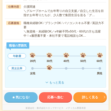
介護関連
仕事内容
＼グループホームでお年寄りの自立支援／自立した生活を目
指すお年寄りたちが、少人数で集団生活を送る「グ…
職種未経験OK / ブランクOK / パソコンスキル不要 / 英語力不
応募資格
要
＼無資格・未経験OK／※年齢不問※50代・60代の方も活躍
中！※履歴書不要・来社不要で電話相談もOK…
職場の雰囲気
年齢層
20代
30代
40代
50代
60代
男女比率
女性
男性
もっと見る
気になる!
応募へ進む
詳しく見る
派遣会社
株式会社スタッフサービス メディカル事業本部