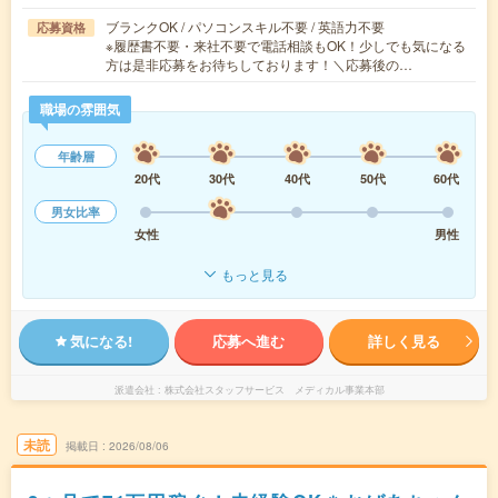
ブランクOK / パソコンスキル不要 / 英語力不要
応募資格
※履歴書不要・来社不要で電話相談もOK！少しでも気になる
方は是非応募をお待ちしております！＼応募後の…
職場の雰囲気
年齢層
20代
30代
40代
50代
60代
男女比率
女性
男性
もっと見る
気になる!
応募へ進む
詳しく見る
派遣会社
株式会社スタッフサービス メディカル事業本部
未読
掲載日
2026/08/06