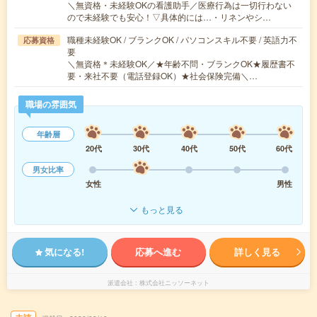
＼無資格・未経験OKの看護助手／医療行為は一切行わない
ので未経験でも安心！▽具体的には…・リネンやシ…
職種未経験OK / ブランクOK / パソコンスキル不要 / 英語力不
応募資格
要
＼無資格＊未経験OK／★年齢不問・ブランクOK★履歴書不
要・来社不要（電話登録OK）★社会保険完備＼…
職場の雰囲気
年齢層
20代
30代
40代
50代
60代
男女比率
女性
男性
もっと見る
気になる!
応募へ進む
詳しく見る
派遣会社
株式会社ニッソーネット