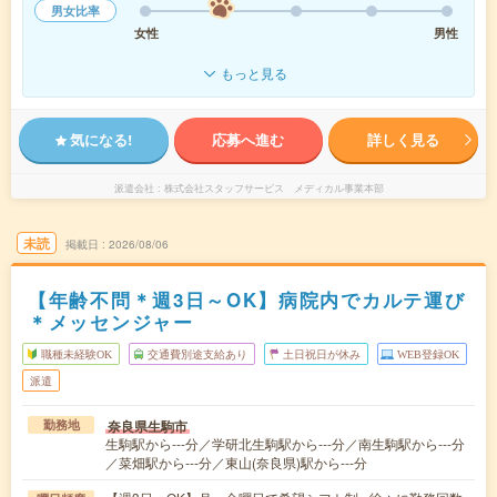
男女比率
女性
男性
もっと見る
気になる!
応募へ進む
詳しく見る
派遣会社
株式会社スタッフサービス メディカル事業本部
未読
掲載日
2026/08/06
【年齢不問＊週3日～OK】病院内でカルテ運び
＊メッセンジャー
職種未経験OK
交通費別途支給あり
土日祝日が休み
WEB登録OK
派遣
奈良県生駒市
勤務地
生駒駅から---分／学研北生駒駅から---分／南生駒駅から---分
／菜畑駅から---分／東山(奈良県)駅から---分