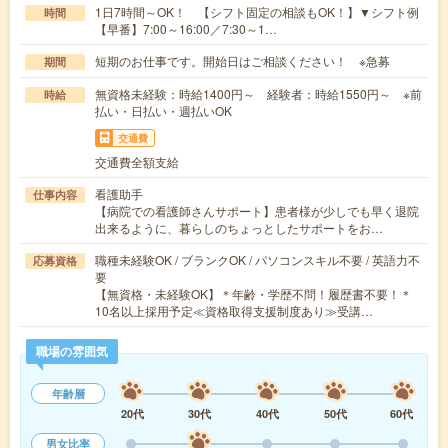
1日7時間～OK！ 【シフト固定の相談もOK！】▼シフト例
時間
【早番】7:00～16:00／7:30～1…
短期のお仕事です。開始日はご相談ください！ ※急募
期間
無資格未経験：時給1400円～ 経験者：時給1550円～ ※前
時給
払い・日払い・週払いOK
交通費
交通費全額支給
看護助手
仕事内容
【病院での看護師さんサポート】患者様が少しでも早く退院
出来るように、暮らしのちょっとしたサポートをお…
職種未経験OK / ブランクOK / パソコンスキル不要 / 英語力不
応募資格
要
【無資格・未経験OK】＊年齢・学歴不問！履歴書不要！＊
10名以上採用予定≪資格取得支援制度あり≫受講…
職場の雰囲気
年齢層
20代
30代
40代
50代
60代
男女比率