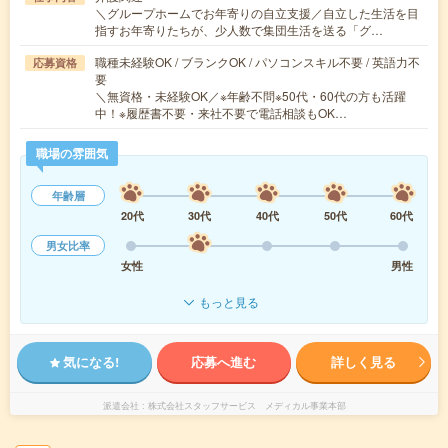
＼グループホームでお年寄りの自立支援／自立した生活を目
指すお年寄りたちが、少人数で集団生活を送る「グ…
職種未経験OK / ブランクOK / パソコンスキル不要 / 英語力不
応募資格
要
＼無資格・未経験OK／※年齢不問※50代・60代の方も活躍
中！※履歴書不要・来社不要で電話相談もOK…
職場の雰囲気
年齢層
20代
30代
40代
50代
60代
男女比率
女性
男性
もっと見る
気になる!
応募へ進む
詳しく見る
派遣会社
株式会社スタッフサービス メディカル事業本部