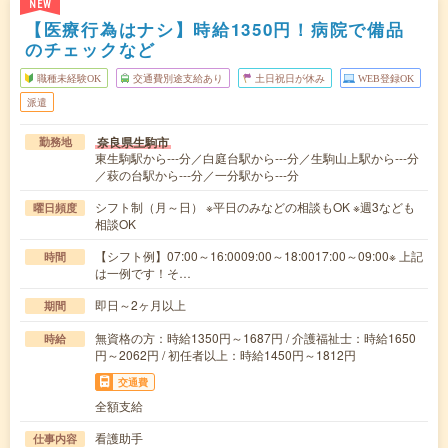
NEW
【医療行為はナシ】時給1350円！病院で備品
のチェックなど
職種未経験OK
交通費別途支給あり
土日祝日が休み
WEB登録OK
派遣
奈良県生駒市
勤務地
東生駒駅から---分／白庭台駅から---分／生駒山上駅から---分
／萩の台駅から---分／一分駅から---分
シフト制（月～日） ※平日のみなどの相談もOK ※週3なども
曜日頻度
相談OK
【シフト例】07:00～16:0009:00～18:0017:00～09:00※ 上記
時間
は一例です！そ…
即日～2ヶ月以上
期間
無資格の方：時給1350円～1687円 / 介護福祉士：時給1650
時給
円～2062円 / 初任者以上：時給1450円～1812円
交通費
全額支給
看護助手
仕事内容