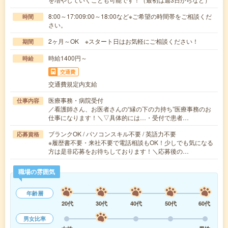
8:00～17:009:00～18:00など※ご希望の時間帯をご相談くだ
時間
さい。
2ヶ月～OK ※スタート日はお気軽にご相談ください！
期間
時給1400円～
時給
交通費
交通費規定内支給
医療事務・病院受付
仕事内容
／看護師さん、お医者さんの“縁の下の力持ち”医療事務のお
仕事になります！＼▽具体的には…・受付で患者…
ブランクOK / パソコンスキル不要 / 英語力不要
応募資格
※履歴書不要・来社不要で電話相談もOK！少しでも気になる
方は是非応募をお待ちしております！＼応募後の…
職場の雰囲気
年齢層
20代
30代
40代
50代
60代
男女比率