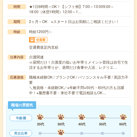
★1日6時間～OK！【シフト例】7:00～13:009:00～
時間
18:00（休憩1時間）12:00～1…
2ヶ月～OK ※スタート日はお気軽にご相談ください！
期間
時給1200円～
時給
交通費
交通費規定内支給
介護関連
仕事内容
≪昼間だけ！介護度の低いお年寄りメイン≫普段は自宅で生
活するお年寄りが、昼間だけ食事や入浴、レクリエ…
職種未経験OK / ブランクOK / パソコンスキル不要 / 英語力不
応募資格
要
＼無資格・未経験OK／※年齢不問※50代・60代の方も活躍
中！※履歴書不要・来社不要で電話相談もOK…
職場の雰囲気
年齢層
20代
30代
40代
50代
60代
男女比率