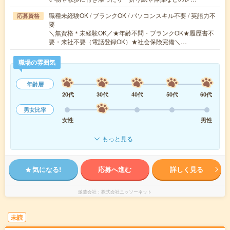
職種未経験OK / ブランクOK / パソコンスキル不要 / 英語力不
応募資格
要
＼無資格＊未経験OK／★年齢不問・ブランクOK★履歴書不
要・来社不要（電話登録OK）★社会保険完備＼…
職場の雰囲気
年齢層
20代
30代
40代
50代
60代
男女比率
女性
男性
もっと見る
気になる!
応募へ進む
詳しく見る
派遣会社
株式会社ニッソーネット
未読