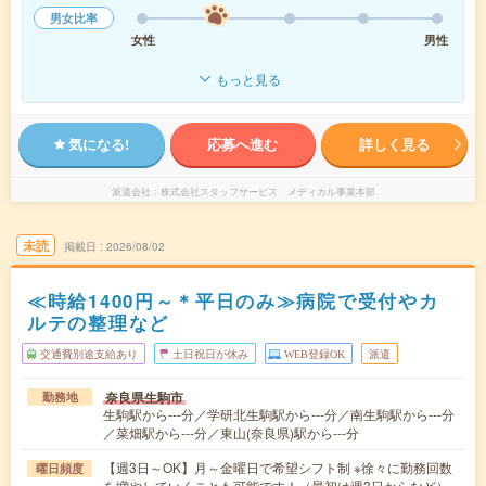
男女比率
女性
男性
もっと見る
気になる!
応募へ進む
詳しく見る
派遣会社
株式会社スタッフサービス メディカル事業本部
未読
掲載日
2026/08/02
≪時給1400円～＊平日のみ≫病院で受付やカ
ルテの整理など
交通費別途支給あり
土日祝日が休み
WEB登録OK
派遣
奈良県生駒市
勤務地
生駒駅から---分／学研北生駒駅から---分／南生駒駅から---分
／菜畑駅から---分／東山(奈良県)駅から---分
【週3日～OK】月～金曜日で希望シフト制 ※徐々に勤務回数
曜日頻度
を増やしていくことも可能です！（最初は週3日からなど）