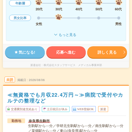
年齢層
20代
30代
40代
50代
60代
男女比率
女性
男性
もっと見る
気になる!
応募へ進む
詳しく見る
派遣会社
株式会社スタッフサービス メディカル事業本部
未読
掲載日
2026/08/06
≪無資格でも月収22.4万円～≫病院で受付やカ
ルテの整理など
交通費別途支給あり
土日祝日が休み
WEB登録OK
派遣
奈良県生駒市
勤務地
生駒駅から---分／学研北生駒駅から---分／南生駒駅から---分
／菜畑駅から---分／東山(奈良県)駅から---分