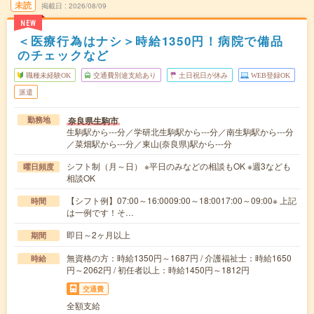
未読
掲載日
2026/08/09
NEW
＜医療行為はナシ＞時給1350円！病院で備品
のチェックなど
職種未経験OK
交通費別途支給あり
土日祝日が休み
WEB登録OK
派遣
奈良県生駒市
勤務地
生駒駅から---分／学研北生駒駅から---分／南生駒駅から---分
／菜畑駅から---分／東山(奈良県)駅から---分
シフト制（月～日） ※平日のみなどの相談もOK ※週3なども
曜日頻度
相談OK
【シフト例】07:00～16:0009:00～18:0017:00～09:00※ 上記
時間
は一例です！そ…
即日～2ヶ月以上
期間
無資格の方：時給1350円～1687円 / 介護福祉士：時給1650
時給
円～2062円 / 初任者以上：時給1450円～1812円
交通費
全額支給