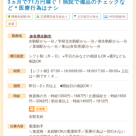
3ヵ月で71万円稼ぐ！病院で備品のチェックな
ど＊医療行為はナシ
職種未経験OK
交通費別途支給あり
土日祝日が休み
WEB登録OK
派遣
奈良県生駒市
勤務地
生駒駅から---分／学研北生駒駅から---分／南生駒駅から---分
／菜畑駅から---分／東山(奈良県)駅から---分
シフト制（月～日） ※平日のみなどの相談もOK ※週3なども
曜日頻度
相談OK
【シフト例】07:00～16:0009:00～18:0017:00～09:00※ 上記
時間
は一例です！そ…
即日～2ヶ月以上 ■開始日の相談OK！
期間
無資格の方：時給1350円～1687円 / 介護福祉士：時給1650
時給
円～2062円 / 初任者以上：時給1450円～1812円
交通費
全額支給
看護助手
仕事内容
＼無資格・未経験OKの看護助手／医療行為は一切行わない