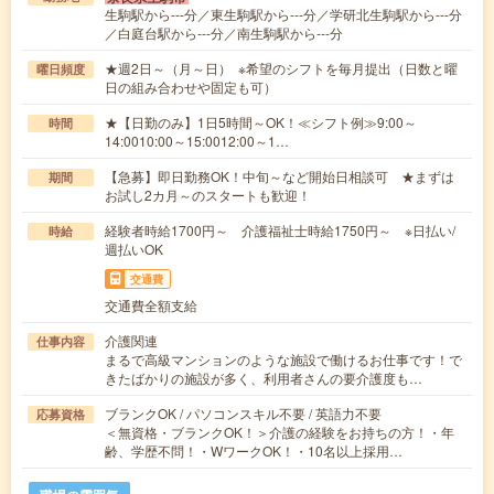
生駒駅から---分／東生駒駅から---分／学研北生駒駅から---分
／白庭台駅から---分／南生駒駅から---分
★週2日～（月～日） ※希望のシフトを毎月提出（日数と曜
曜日頻度
日の組み合わせや固定も可）
★【日勤のみ】1日5時間～OK！≪シフト例≫9:00～
時間
14:0010:00～15:0012:00～1…
【急募】即日勤務OK！中旬～など開始日相談可 ★まずは
期間
お試し2カ月～のスタートも歓迎！
経験者時給1700円～ 介護福祉士時給1750円～ ※日払い/
時給
週払いOK
交通費
交通費全額支給
介護関連
仕事内容
まるで高級マンションのような施設で働けるお仕事です！で
きたばかりの施設が多く、利用者さんの要介護度も…
ブランクOK / パソコンスキル不要 / 英語力不要
応募資格
＜無資格・ブランクOK！＞介護の経験をお持ちの方！・年
齢、学歴不問！・WワークOK！・10名以上採用…