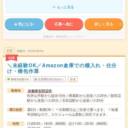
もっと見る
気になる!
応募へ進む
詳しく見る
派遣会社
株式会社ニッソーネット
未読
掲載日
2026/08/03
NEW
＼未経験OK／Amazon倉庫での棚入れ・仕分
け・梱包作業
職種未経験OK
交通費別途支給あり
派遣
京都府京田辺市
勤務地
松井山手駅から徒歩10分／樟葉駅から送迎バス20分／新田辺
駅から送迎バス20分／京田辺駅から送迎バス20分
週2日～勤務OK！ ＊出勤曜日はご自身で選べます。 ＊毎週
曜日頻度
申請制なので、スケジュールは柔軟に対応できます。
(1)09:00～18:00（8時間）(2)11:00～20:00（8時間）
時間