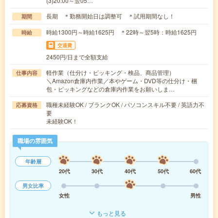
(3)20:00～翌05…
長期 ＊勤務開始日は調整可 ＊試用期間なし！
期間
時給1300円～時給1625円 ＊22時～翌5時：時給1625円
時給
交通費
2450円/日まで全額支給
軽作業（仕分け・ピッキング・検品、商品管理）
仕事内容
＼Amazon倉庫内作業／本やゲーム・DVD等の仕分け・梱
包・ピッキングなどの倉庫内作業をお願いしま…
職種未経験OK / ブランクOK / パソコンスキル不要 / 英語力不
応募資格
要
未経験OK！
職場の雰囲気
年齢層
20代
30代
40代
50代
60代
男女比率
女性
男性
もっと見る