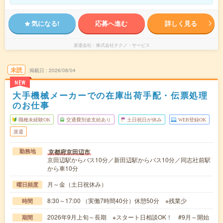
気になる!
応募へ進む
詳しく見る
派遣会社
株式会社テクノ・サービス
未読
掲載日
2026/08/04
NEW
大手機械メーカーでの在庫出荷手配・伝票処理
のお仕事
職種未経験OK
交通費別途支給あり
土日祝日が休み
WEB登録OK
派遣
京都府京田辺市
勤務地
京田辺駅からバス10分／新田辺駅からバス10分／同志社前駅
から車10分
月～金（土日祝休み）
曜日頻度
8:30～17:00 （実働7時間40分）休憩50分 ※残業少
時間
2026年9月上旬～長期 ※スタート日相談OK！ #9月～開始
期間