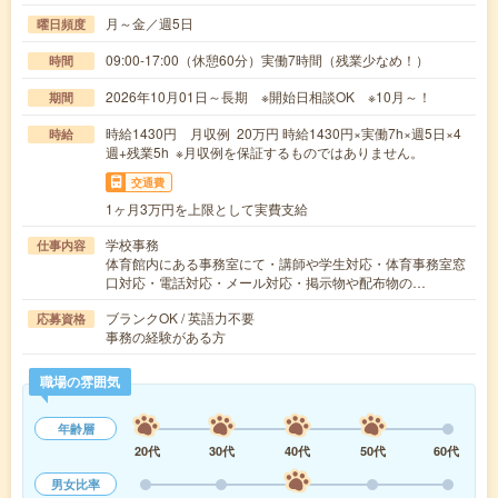
月～金／週5日
曜日頻度
09:00-17:00（休憩60分）実働7時間（残業少なめ！）
時間
2026年10月01日～長期 ※開始日相談OK ※10月～！
期間
時給1430円 月収例 20万円 時給1430円×実働7h×週5日×4
時給
週+残業5h ※月収例を保証するものではありません。
交通費
1ヶ月3万円を上限として実費支給
学校事務
仕事内容
体育館内にある事務室にて・講師や学生対応・体育事務室窓
口対応・電話対応・メール対応・掲示物や配布物の…
ブランクOK / 英語力不要
応募資格
事務の経験がある方
職場の雰囲気
年齢層
20代
30代
40代
50代
60代
男女比率