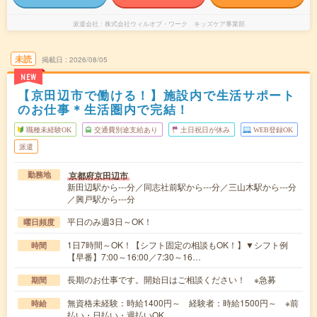
派遣会社
株式会社ウィルオブ・ワーク キッズケア事業部
未読
掲載日
2026/08/05
NEW
【京田辺市で働ける！】施設内で生活サポート
のお仕事＊生活圏内で完結！
職種未経験OK
交通費別途支給あり
土日祝日が休み
WEB登録OK
派遣
京都府京田辺市
勤務地
新田辺駅から---分／同志社前駅から---分／三山木駅から---分
／興戸駅から---分
平日のみ週3日～OK！
曜日頻度
1日7時間～OK！【シフト固定の相談もOK！】▼シフト例
時間
【早番】7:00～16:00／7:30～16…
長期のお仕事です。開始日はご相談ください！ ※急募
期間
無資格未経験：時給1400円～ 経験者：時給1500円～ ※前
時給
払い・日払い・週払いOK