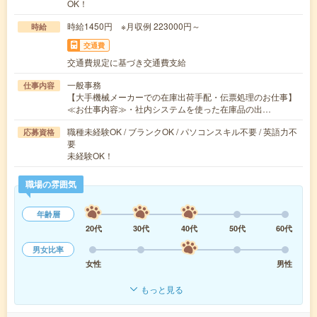
OK！
時給1450円 ※月収例 223000円～
時給
交通費
交通費規定に基づき交通費支給
一般事務
仕事内容
【大手機械メーカーでの在庫出荷手配・伝票処理のお仕事】
≪お仕事内容≫・社内システムを使った在庫品の出…
職種未経験OK / ブランクOK / パソコンスキル不要 / 英語力不
応募資格
要
未経験OK！
職場の雰囲気
年齢層
20代
30代
40代
50代
60代
男女比率
女性
男性
もっと見る