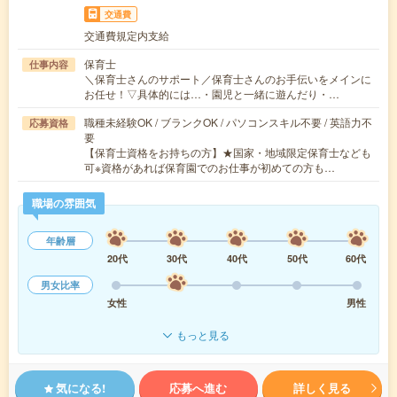
交通費
交通費規定内支給
保育士
仕事内容
＼保育士さんのサポート／保育士さんのお手伝いをメインに
お任せ！▽具体的には…・園児と一緒に遊んだり・…
職種未経験OK / ブランクOK / パソコンスキル不要 / 英語力不
応募資格
要
【保育士資格をお持ちの方】★国家・地域限定保育士なども
可※資格があれば保育園でのお仕事が初めての方も…
職場の雰囲気
年齢層
20代
30代
40代
50代
60代
男女比率
女性
男性
もっと見る
気になる!
応募へ進む
詳しく見る