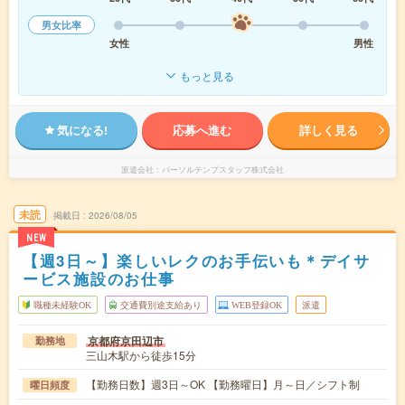
男女比率
女性
男性
もっと見る
気になる!
応募へ進む
詳しく見る
派遣会社
パーソルテンプスタッフ株式会社
未読
掲載日
2026/08/05
NEW
【週3日～】楽しいレクのお手伝いも＊デイサ
ービス施設のお仕事
職種未経験OK
交通費別途支給あり
WEB登録OK
派遣
京都府京田辺市
勤務地
三山木駅から徒歩15分
【勤務日数】週3日～OK 【勤務曜日】月～日／シフト制
曜日頻度