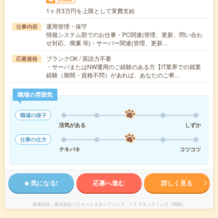
1ヶ月3万円を上限として実費支給
運用管理・保守
仕事内容
情報システム部でのお仕事・PC関連(管理、更新、問い合わ
せ対応、廃棄 等)・サーバー関連(管理、更新…
ブランクOK / 英語力不要
応募資格
・サーバまたはNW運用のご経験のある方【IT業界での就業
経験（期間・資格不問）があれば、あなたのご希…
職場の雰囲気
職場の様子
活気がある
しずか
仕事の仕方
テキパキ
コツコツ
気になる!
応募へ進む
詳しく見る
派遣会社
株式会社リクルートスタッフィング ＩＴスタッフィング（関西）