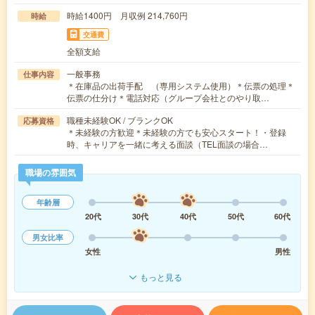
時給1400円 月収例 214,760円
時給
交通費
全額支給
一般事務
仕事内容
＊在庫品の出荷手配 （専用システム使用）＊伝票の処理＊
伝票の仕分け＊電話対応（グループ会社とのやり取…
職種未経験OK / ブランクOK
応募資格
＊未経験の方歓迎＊未経験の方でも安心スタート！・登録
時、キャリアを一緒に考える面談（TEL面談の場合…
職場の雰囲気
年齢層
20代
30代
40代
50代
60代
男女比率
女性
男性
もっと見る