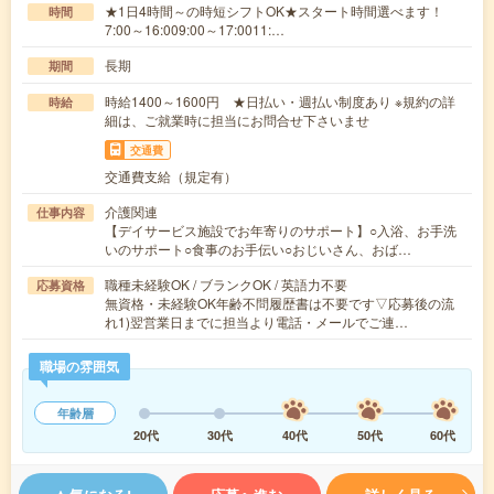
★1日4時間～の時短シフトOK★スタート時間選べます！
時間
7:00～16:009:00～17:0011:…
長期
期間
時給1400～1600円 ★日払い・週払い制度あり ※規約の詳
時給
細は、ご就業時に担当にお問合せ下さいませ
交通費
交通費支給（規定有）
介護関連
仕事内容
【デイサービス施設でお年寄りのサポート】○入浴、お手洗
いのサポート○食事のお手伝い○おじいさん、おば…
職種未経験OK / ブランクOK / 英語力不要
応募資格
無資格・未経験OK年齢不問履歴書は不要です▽応募後の流
れ1)翌営業日までに担当より電話・メールでご連…
職場の雰囲気
年齢層
20代
30代
40代
50代
60代