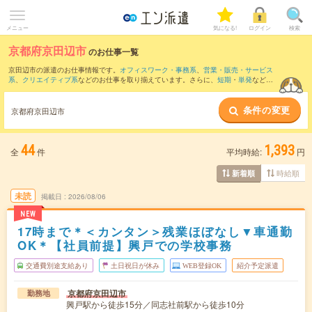
メニュー
気になる!
ログイン
検索
京都府京田辺市
のお仕事一覧
京田辺市の派遣のお仕事情報です。
オフィスワーク・事務系
、
営業・販売・サービス
系
、
クリエイティブ系
などのお仕事を取り揃えています。さらに、
短期
・
単発
などの
期間や、
職種未経験OK
などのこだわり条件で絞り込んでいただけます。
条件の変更
また、
八幡市
・
木津川市
・
綴喜郡
・
城陽市
・
相楽郡
など隣接エリアのお仕事もご確認
京都府京田辺市
いただけます。
44
1,393
全
件
平均時給:
円
時給順
新着順
未読
掲載日
2026/08/06
NEW
17時まで＊＜カンタン＞残業ほぼなし▼車通勤
OK＊【社員前提】興戸での学校事務
交通費別途支給あり
土日祝日が休み
WEB登録OK
紹介予定派遣
京都府京田辺市
勤務地
興戸駅から徒歩15分／同志社前駅から徒歩10分