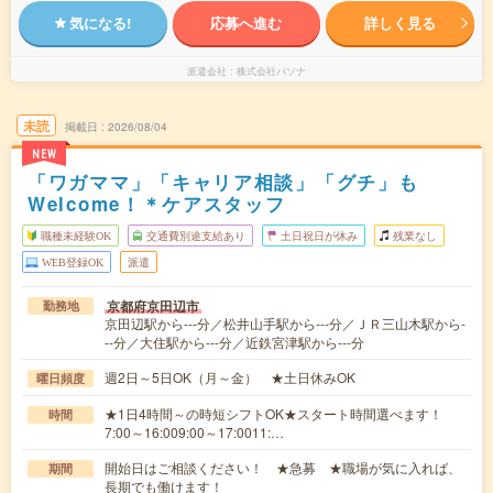
気になる!
応募へ進む
詳しく見る
派遣会社
株式会社パソナ
未読
掲載日
2026/08/04
NEW
「ワガママ」「キャリア相談」「グチ」も
Welcome！＊ケアスタッフ
職種未経験OK
交通費別途支給あり
土日祝日が休み
残業なし
WEB登録OK
派遣
京都府京田辺市
勤務地
京田辺駅から---分／松井山手駅から---分／ＪＲ三山木駅から-
--分／大住駅から---分／近鉄宮津駅から---分
週2日～5日OK（月～金） ★土日休みOK
曜日頻度
★1日4時間～の時短シフトOK★スタート時間選べます！
時間
7:00～16:009:00～17:0011:…
開始日はご相談ください！ ★急募 ★職場が気に入れば、
期間
長期でも働けます！