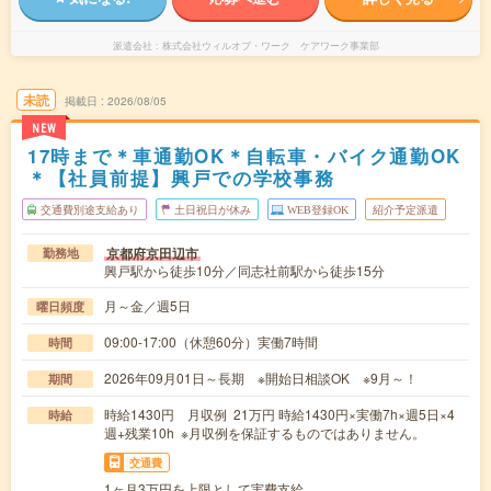
派遣会社
株式会社ウィルオブ・ワーク ケアワーク事業部
未読
掲載日
2026/08/05
NEW
17時まで＊車通勤OK＊自転車・バイク通勤OK
＊【社員前提】興戸での学校事務
交通費別途支給あり
土日祝日が休み
WEB登録OK
紹介予定派遣
京都府京田辺市
勤務地
興戸駅から徒歩10分／同志社前駅から徒歩15分
月～金／週5日
曜日頻度
09:00-17:00（休憩60分）実働7時間
時間
2026年09月01日～長期 ※開始日相談OK ※9月～！
期間
時給1430円 月収例 21万円 時給1430円×実働7h×週5日×4
時給
週+残業10h ※月収例を保証するものではありません。
交通費
1ヶ月3万円を上限として実費支給