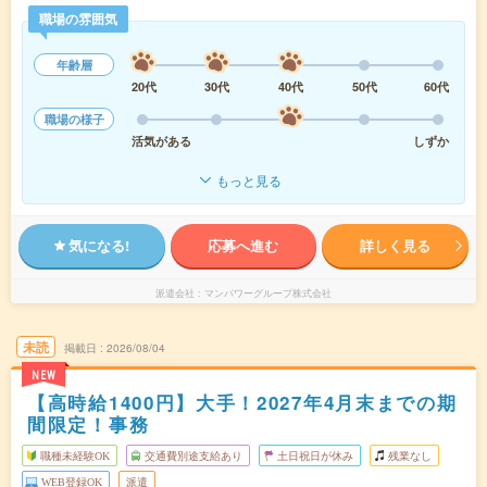
職場の雰囲気
年齢層
20代
30代
40代
50代
60代
職場の様子
活気がある
しずか
もっと見る
気になる!
応募へ進む
詳しく見る
派遣会社
マンパワーグループ株式会社
未読
掲載日
2026/08/04
NEW
【高時給1400円】大手！2027年4月末までの期
間限定！事務
職種未経験OK
交通費別途支給あり
土日祝日が休み
残業なし
WEB登録OK
派遣