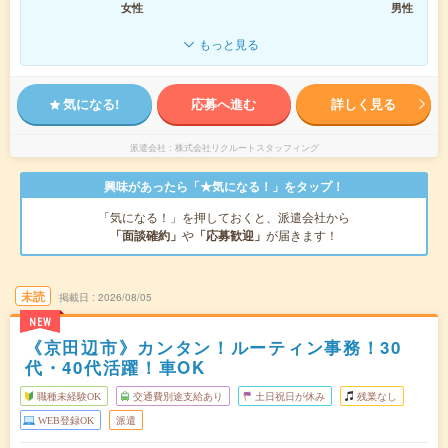
女性
男性
もっと見る
気になる!
応募へ進む
詳しく見る
派遣会社
株式会社リクルートスタッフィング
興味があったら「★気になる！」をタップ！
「気になる！」を押しておくと、派遣会社から
「面談確約」
や
「応募歓迎」
が届きます！
未読
掲載日
2026/08/05
NEW
《京田辺市》カンタン！ルーティン事務！30
代・40代活躍！車OK
職種未経験OK
交通費別途支給あり
土日祝日が休み
残業なし
WEB登録OK
派遣