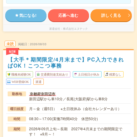
気になる!
応募へ進む
詳しく見る
派遣会社
株式会社エヌテック
未読
掲載日
2026/08/03
NEW
【大手＊期間限定/4月末まで】PC入力できれ
ばOK！こつこつ事務
職種未経験OK
交通費別途支給あり
土日祝日が休み
残業なし
WEB登録OK
派遣
京都府京田辺市
勤務地
新田辺駅から車10分／長尾(大阪府)駅から車8分
月～金（週5日） ※土日祝休み（会社カレンダーあり）
曜日頻度
08:30～17:00(実働7時間40分 休憩50分)
時間
2026年09月上旬～長期 2027年4月末までの期間限定で
期間
す！ ※9月～！