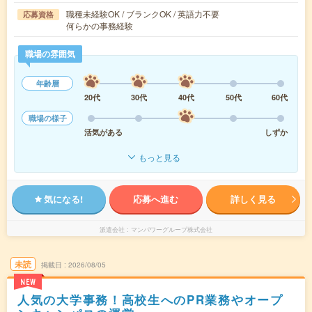
職種未経験OK / ブランクOK / 英語力不要
応募資格
何らかの事務経験
職場の雰囲気
年齢層
20代
30代
40代
50代
60代
職場の様子
活気がある
しずか
もっと見る
気になる!
応募へ進む
詳しく見る
派遣会社
マンパワーグループ株式会社
未読
掲載日
2026/08/05
NEW
人気の大学事務！高校生へのPR業務やオープ