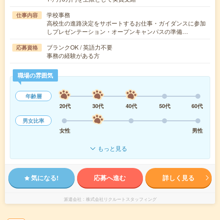
学校事務
仕事内容
高校生の進路決定をサポートするお仕事・ガイダンスに参加
しプレゼンテーション・オープンキャンパスの準備…
ブランクOK / 英語力不要
応募資格
事務の経験がある方
職場の雰囲気
年齢層
20代
30代
40代
50代
60代
男女比率
女性
男性
もっと見る
気になる!
応募へ進む
詳しく見る
派遣会社
株式会社リクルートスタッフィング