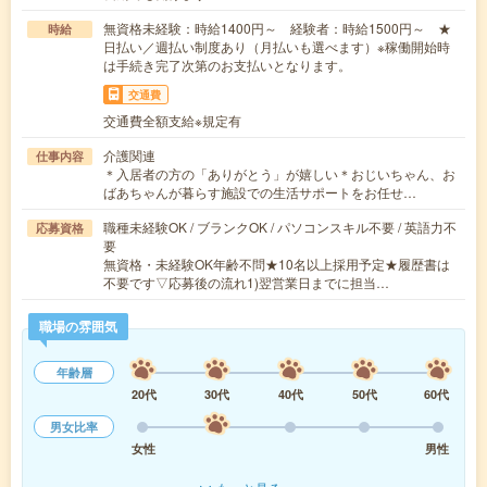
無資格未経験：時給1400円～ 経験者：時給1500円～ ★
時給
日払い／週払い制度あり（月払いも選べます）※稼働開始時
は手続き完了次第のお支払いとなります。
交通費
交通費全額支給※規定有
介護関連
仕事内容
＊入居者の方の「ありがとう」が嬉しい＊おじいちゃん、お
ばあちゃんが暮らす施設での生活サポートをお任せ…
職種未経験OK / ブランクOK / パソコンスキル不要 / 英語力不
応募資格
要
無資格・未経験OK年齢不問★10名以上採用予定★履歴書は
不要です▽応募後の流れ1)翌営業日までに担当…
職場の雰囲気
年齢層
20代
30代
40代
50代
60代
男女比率
女性
男性