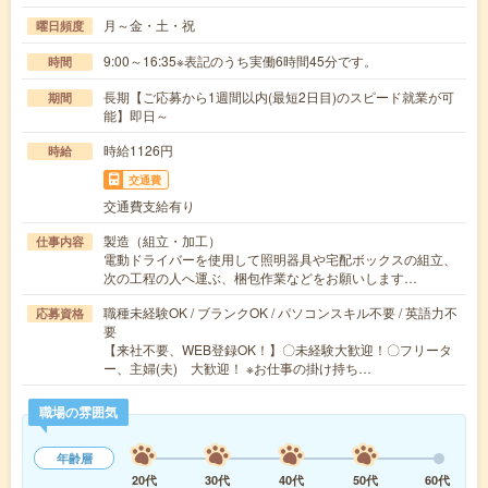
月～金・土・祝
曜日頻度
9:00～16:35※表記のうち実働6時間45分です。
時間
長期【ご応募から1週間以内(最短2日目)のスピード就業が可
期間
能】即日～
時給1126円
時給
交通費
交通費支給有り
製造（組立・加工）
仕事内容
電動ドライバーを使用して照明器具や宅配ボックスの組立、
次の工程の人へ運ぶ、梱包作業などをお願いします…
職種未経験OK / ブランクOK / パソコンスキル不要 / 英語力不
応募資格
要
【来社不要、WEB登録OK！】〇未経験大歓迎！〇フリータ
ー、主婦(夫) 大歓迎！ ※お仕事の掛け持ち…
職場の雰囲気
年齢層
20代
30代
40代
50代
60代