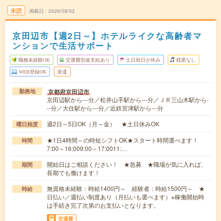
未読
掲載日
2026/08/02
京田辺市【週2日～】ホテルライクな高齢者マ
ンションで生活サポート
職種未経験OK
交通費別途支給あり
土日祝日が休み
残業なし
WEB登録OK
派遣
京都府京田辺市
勤務地
京田辺駅から---分／松井山手駅から---分／ＪＲ三山木駅から-
--分／大住駅から---分／近鉄宮津駅から---分
週2日～5日OK（月～金） ★土日休みOK
曜日頻度
★1日4時間～の時短シフトOK★スタート時間選べます！
時間
7:00～16:009:00～17:0011:…
開始日はご相談ください！ ★急募 ★職場が気に入れば、
期間
長期でも働けます！
無資格未経験：時給1400円～ 経験者：時給1500円～ ★
時給
日払い／週払い制度あり（月払いも選べます）※稼働開始時
は手続き完了次第のお支払いとなります。
交通費