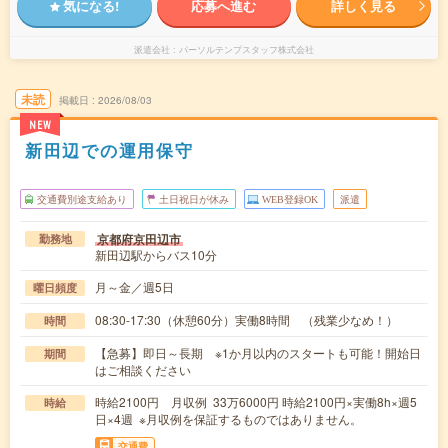
気になる!
応募へ進む
詳しく見る
派遣会社
パーソルテンプスタッフ株式会社
未読
掲載日
2026/08/03
NEW
新田辺での運用保守
交通費別途支給あり
土日祝日が休み
WEB登録OK
派遣
京都府京田辺市
勤務地
新田辺駅からバス10分
月～金／週5日
曜日頻度
08:30-17:30（休憩60分）実働8時間 （残業少なめ！）
時間
【急募】即日～長期 ※1か月以内のスタートも可能！開始日
期間
はご相談ください
時給2100円 月収例 33万6000円 時給2100円×実働8h×週5
時給
日×4週 ※月収例を保証するものではありません。
交通費