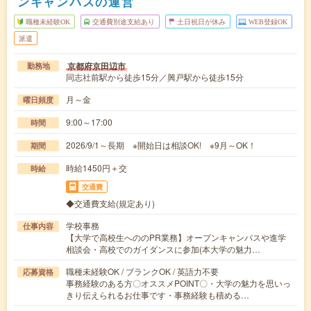
ンキャンパスの運営
職種未経験OK
交通費別途支給あり
土日祝日が休み
WEB登録OK
派遣
京都府京田辺市
勤務地
同志社前駅から徒歩15分／興戸駅から徒歩15分
月～金
曜日頻度
9:00～17:00
時間
2026/9/1～長期 ※開始日は相談OK! ※9月～OK！
期間
時給1450円＋交
時給
交通費
◆交通費支給(規定あり)
学校事務
仕事内容
【大学で高校生へののPR業務】オープンキャンパスや進学
相談会・高校でのガイダンスに参加(本大学の魅力…
職種未経験OK / ブランクOK / 英語力不要
応募資格
事務経験のある方〇オススメPOINT〇・大学の魅力を思いっ
きり伝えられるお仕事です・事務経験も積める…