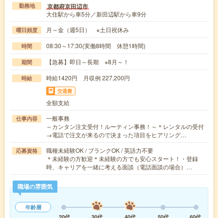
京都府京田辺市
勤務地
大住駅から車5分／新田辺駅から車9分
月～金（週5日） ※土日祝休み
曜日頻度
08:30～17:30(実働8時間 休憩1時間)
時間
【急募】即日～長期 ※8月～！
期間
時給1420円 月収例 227,200円
時給
交通費
全額支給
一般事務
仕事内容
～カンタン注文受付！ルーティン事務！～＊レンタルの受付
→電話で注文が来るので決まった項目をヒアリング…
職種未経験OK / ブランクOK / 英語力不要
応募資格
＊未経験の方歓迎＊未経験の方でも安心スタート！・登録
時、キャリアを一緒に考える面談（電話面談の場合）…
職場の雰囲気
年齢層
20代
30代
40代
50代
60代