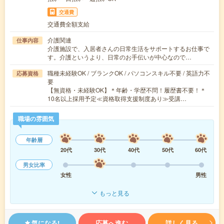
交通費
交通費全額支給
介護関連
仕事内容
介護施設で、入居者さんの日常生活をサポートするお仕事で
す。介護というより、日常のお手伝いが中心なので…
職種未経験OK / ブランクOK / パソコンスキル不要 / 英語力不
応募資格
要
【無資格・未経験OK】＊年齢・学歴不問！履歴書不要！＊
10名以上採用予定≪資格取得支援制度あり≫受講…
職場の雰囲気
年齢層
20代
30代
40代
50代
60代
男女比率
女性
男性
もっと見る
気になる!
応募へ進む
詳しく見る