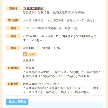
京都府京田辺市
勤務地
新田辺駅から車10分／長尾(大阪府)駅から車8分
月～金（週5日） ※土日祝休み（会社カレンダーあり）
曜日頻度
08:30～17:00(実働7時間40分 休憩50分)
時間
2026年10月上旬～長期 2027年4月末までの期間限定で
期間
す！ ※10月～！
時給1400円 月収例 214,760円
時給
交通費
全額支給
一般事務
仕事内容
＊在庫品の出荷手配 （専用システム使用）＊伝票の処理＊
伝票の仕分け＊電話対応（グループ会社とのやり取…
職種未経験OK / ブランクOK
応募資格
＊未経験の方歓迎＊未経験の方でも安心スタート！・登録
時、キャリアを一緒に考える面談（TEL面談の場合…
職場の雰囲気