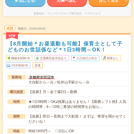
気になる!
応募へ進む
詳しく見る
派遣会社
マンパワーグループ株式会社 ケアサービス
未読
掲載日
2026/08/05
NEW
【8月開始＊お昼退勤も可能】保育士として子
どものお世話係など＊1日3時間～OK！
職種未経験OK
交通費別途支給あり
土日祝日が休み
残業なし
WEB登録OK
派遣
京都府京田辺市
勤務地
大住駅から---分／松井山手駅から---分
【急募】月～金で週2日～勤務
曜日頻度
★1日3時間～OK♪残業はありません！【勤務シフト例】人気
時間
の時間帯：9～12時ご希望の時間帯をお知ら…
【急募】即日～長期まで大歓迎！ まずは、希望を聞かせてく
期間
ださいね！
時給1600円～ ◇日払いOK
時給