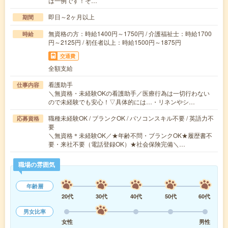
は一例です！そ…
即日～2ヶ月以上
期間
無資格の方：時給1400円～1750円 / 介護福祉士：時給1700
時給
円～2125円 / 初任者以上：時給1500円～1875円
交通費
全額支給
看護助手
仕事内容
＼無資格・未経験OKの看護助手／医療行為は一切行わない
ので未経験でも安心！▽具体的には…・リネンやシ…
職種未経験OK / ブランクOK / パソコンスキル不要 / 英語力不
応募資格
要
＼無資格＊未経験OK／★年齢不問・ブランクOK★履歴書不
要・来社不要（電話登録OK）★社会保険完備＼…
職場の雰囲気
年齢層
20代
30代
40代
50代
60代
男女比率
女性
男性