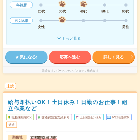
年齢層
20代
30代
40代
50代
60代
男女比率
女性
男性
もっと見る
気になる!
応募へ進む
詳しく見る
派遣会社
パーソルテンプスタッフ株式会社
未読
給与即払いOK！土日休み！日勤のお仕事！組
立作業など
職種未経験OK
交通費別途支給あり
土日祝日が休み
WEB登録OK
派遣
京都府京田辺市
勤務地