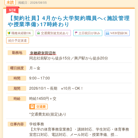
未読
掲載日
2026/08/05
NEW
【契約社員】4月から大学契約職員へ<施設管理
や授業準備>17時終わり
職種未経験OK
交通費別途支給あり
土日祝日が休み
WEB登録OK
紹介予定派遣
京都府京田辺市
勤務地
同志社前駅から徒歩15分／興戸駅から徒歩20分
月～金
曜日頻度
9:00～17:00
時間
2026/10/1～長期 ※10月～OK！
期間
時給1450円＋交
時給
交通費
*交通費支給(規定)あり
学校事務
仕事内容
【大学の体育事務室業務】・講師対応、学生対応・体育事務
室窓口対応、電話対応、メール対応・授業準備、授…