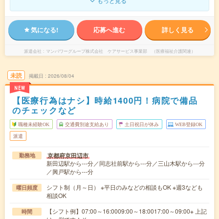
もっと見る
気になる!
応募へ進む
詳しく見る
派遣会社
マンパワーグループ株式会社 ケアサービス事業部 （医療福祉介護関連）
未読
掲載日
2026/08/04
NEW
【医療行為はナシ】時給1400円！病院で備品
のチェックなど
職種未経験OK
交通費別途支給あり
土日祝日が休み
WEB登録OK
派遣
京都府京田辺市
勤務地
新田辺駅から---分／同志社前駅から---分／三山木駅から---分
／興戸駅から---分
シフト制（月～日） ※平日のみなどの相談もOK ※週3なども
曜日頻度
相談OK
【シフト例】07:00～16:0009:00～18:0017:00～09:00※ 上記
時間