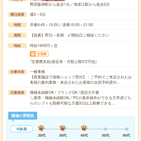
野田阪神駅から徒歩1分／海老江駅から徒歩2分
週3～5日
曜日頻度
早番9:45～15:00／遅番15:00～21:00
時間
【急募】即日～長期 ※*開始日ご相談ください
期間
時給1600円＋交
時給
交通費
*交通費支給(規定有・月額上限3万円迄)
一般事務
仕事内容
【商業施設で保険ショップ受付】・ご予約でご来店されたお
客様の案内業務・来店されたお客様の次回予約受付…
職種未経験OK / ブランクOK / 英語力不要
応募資格
＼業界・職種未経験OK／PCの基本操作ができる方早遅どち
らのシフトも勤務可能な方週3日以上勤務できる…
職場の雰囲気
年齢層
20代
30代
40代
50代
60代