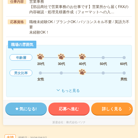
営業事務
仕事内容
【部品商社で営業事務のお仕事です】営業所から届くFAXの
内容確認・処理見積書作成（フォーマットへの入…
職種未経験OK / ブランクOK / パソコンスキル不要 / 英語力不
応募資格
要
未経験OK！
職場の雰囲気
年齢層
20代
30代
40代
50代
60代
男女比率
女性
男性
もっと見る
気になる!
応募へ進む
詳しく見る
派遣会社
株式会社パソナ
未読
掲載日
2026/08/07