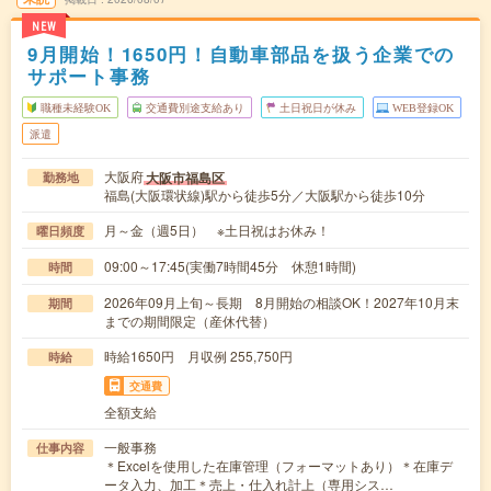
NEW
9月開始！1650円！自動車部品を扱う企業での
サポート事務
職種未経験OK
交通費別途支給あり
土日祝日が休み
WEB登録OK
派遣
大阪府
大阪市福島区
勤務地
福島(大阪環状線)駅から徒歩5分／大阪駅から徒歩10分
月～金（週5日） ※土日祝はお休み！
曜日頻度
09:00～17:45(実働7時間45分 休憩1時間)
時間
2026年09月上旬～長期 8月開始の相談OK！2027年10月末
期間
までの期間限定（産休代替）
時給1650円 月収例 255,750円
時給
交通費
全額支給
一般事務
仕事内容
＊Excelを使用した在庫管理（フォーマットあり）＊在庫デ
ータ入力、加工＊売上・仕入れ計上（専用シス…