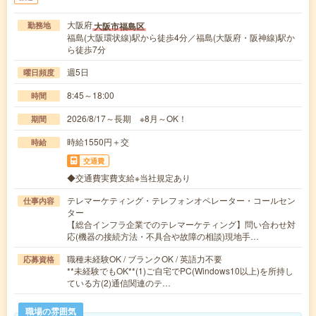
大阪府
大阪市福島区
勤務地
福島(大阪環状線)駅から徒歩4分／福島(大阪府・阪神線)駅か
ら徒歩7分
週5日
曜日頻度
8:45～18:00
時間
2026/8/17～長期 ※8月～OK！
期間
時給1550円＋交
時給
交通費
◆交通費実費支給※当社規定あり
テレマーケティング・テレフォンオペレーター・コールセン
仕事内容
ター
【総合インフラ企業でのテレマーケティング】問い合わせ対
応(機器の接続方法・不具合や故障の相談)現地手…
職種未経験OK / ブランクOK / 英語力不要
応募資格
**未経験でもOK**(1)ご自宅でPC(Windows10以上)を所持し
ている方(2)通信関連のテ…
職場の雰囲気