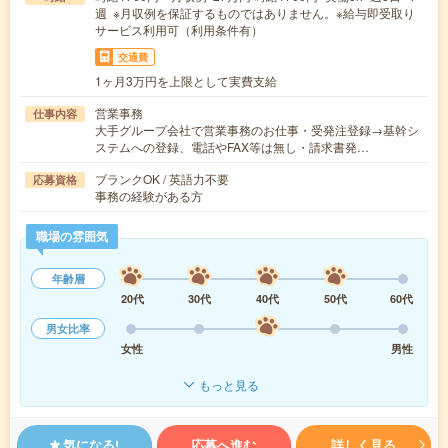
週 ※月収例を保証するものではありません。※給与即受取り
サービス利用可（利用条件有）
交通費
1ヶ月3万円を上限として実費支給
営業事務
仕事内容
大手グループ会社で営業事務のお仕事・受発注登録→基幹シ
ステムへの登録、電話やFAX等は無し・請求書発…
ブランクOK / 英語力不要
応募資格
事務の経験がある方
職場の雰囲気
年齢層
20代
30代
40代
50代
60代
男女比率
女性
男性
もっと見る
気になる!
応募へ進む
詳しく見る