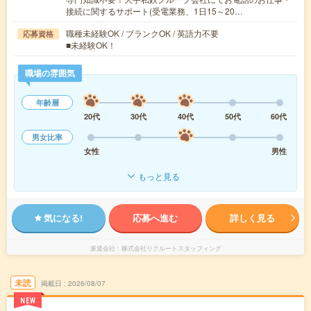
接続に関するサポート(受電業務、1日15～20…
職種未経験OK / ブランクOK / 英語力不要
応募資格
■未経験OK！
職場の雰囲気
年齢層
20代
30代
40代
50代
60代
男女比率
女性
男性
もっと見る
気になる!
応募へ進む
詳しく見る
派遣会社
株式会社リクルートスタッフィング
未読
掲載日
2026/08/07
NEW