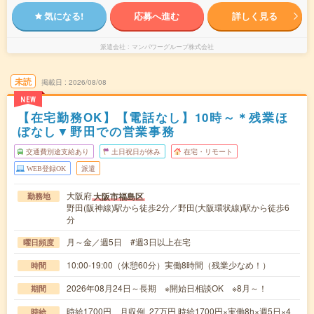
気になる!
応募へ進む
詳しく見る
派遣会社
マンパワーグループ株式会社
未読
掲載日
2026/08/08
NEW
【在宅勤務OK】【電話なし】10時～＊残業ほ
ぼなし▼野田での営業事務
交通費別途支給あり
土日祝日が休み
在宅・リモート
WEB登録OK
派遣
大阪府
大阪市福島区
勤務地
野田(阪神線)駅から徒歩2分／野田(大阪環状線)駅から徒歩6
分
月～金／週5日 #週3日以上在宅
曜日頻度
10:00-19:00（休憩60分）実働8時間（残業少なめ！）
時間
2026年08月24日～長期 ※開始日相談OK ※8月～！
期間
時給1700円 月収例 27万円 時給1700円×実働8h×週5日×4
時給