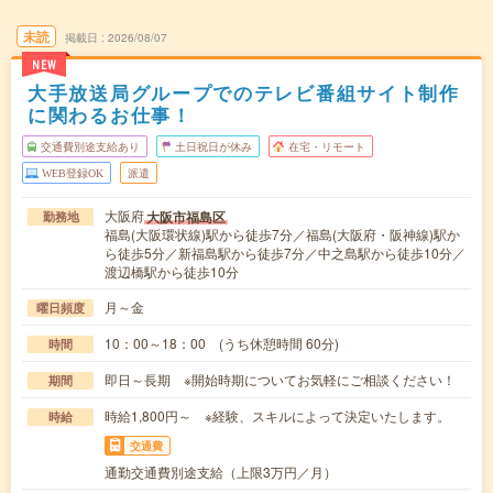
未読
掲載日
2026/08/07
NEW
大手放送局グループでのテレビ番組サイト制作
に関わるお仕事！
交通費別途支給あり
土日祝日が休み
在宅・リモート
WEB登録OK
派遣
大阪府
大阪市福島区
勤務地
福島(大阪環状線)駅から徒歩7分／福島(大阪府・阪神線)駅か
ら徒歩5分／新福島駅から徒歩7分／中之島駅から徒歩10分／
渡辺橋駅から徒歩10分
月～金
曜日頻度
10：00～18：00 (うち休憩時間 60分)
時間
即日～長期 ※開始時期についてお気軽にご相談ください！
期間
時給1,800円～ ※経験、スキルによって決定いたします。
時給
交通費
通勤交通費別途支給（上限3万円／月）