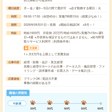
月～金／週3～5日の間で選択可 ※必ず勤務する曜日：火
曜日頻度
09:00-17:00（休憩45分）実働7時間15分（残業少なめ！）
時間
2026年09月01日～長期 ※開始日相談OK ※9月～！
期間
時給1600円 月収例 23万円 時給1600円×実働7h15m×週5
時給
日×4週 ※月収例を保証するものではありません。※給与即受
取りサービス利用可（利用条件有）
交通費
1ヶ月3万円を上限として実費支給
経理・財務・会計・英文経理
仕事内容
庶務と経理サポートのお仕事・データ入力・備品管理・ファ
イリング・請求書作成・伝票入力・データ集計(主…
ブランクOK / 英語力不要
応募資格
事務の経験がある方
職場の雰囲気
年齢層
20代
30代
40代
50代
60代