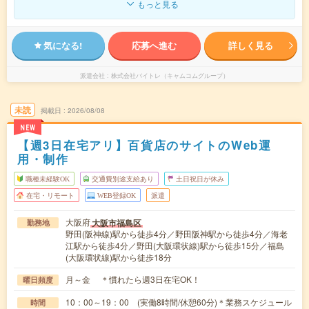
もっと見る
気になる!
応募へ進む
詳しく見る
派遣会社
株式会社バイトレ（キャムコムグループ）
未読
掲載日
2026/08/08
NEW
【週3日在宅アリ】百貨店のサイトのWeb運
用・制作
職種未経験OK
交通費別途支給あり
土日祝日が休み
在宅・リモート
WEB登録OK
派遣
大阪府
大阪市福島区
勤務地
野田(阪神線)駅から徒歩4分／野田阪神駅から徒歩4分／海老
江駅から徒歩4分／野田(大阪環状線)駅から徒歩15分／福島
(大阪環状線)駅から徒歩18分
月～金 ＊慣れたら週3日在宅OK！
曜日頻度
10：00～19：00 (実働8時間/休憩60分)＊業務スケジュール
時間