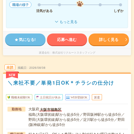
職場の様子
活気がある
しずか
もっと見る
気になる!
応募へ進む
詳しく見る
派遣会社
株式会社リクルートスタッフィング
未読
掲載日
2026/08/08
NEW
＼来社不要／単発1日OK＊チラシの仕分け
職種未経験OK
土日祝日が休み
WEB登録OK
派遣
大阪府
大阪市福島区
勤務地
福島(大阪環状線)駅から徒歩5分／野田阪神駅から徒歩5分／
野田(大阪環状線)駅から徒歩5分／淀川駅から徒歩5分／野田
(阪神線)駅から徒歩5分
好きな日1日～OK！＊希望シフト制で好きな曜日で働ける！