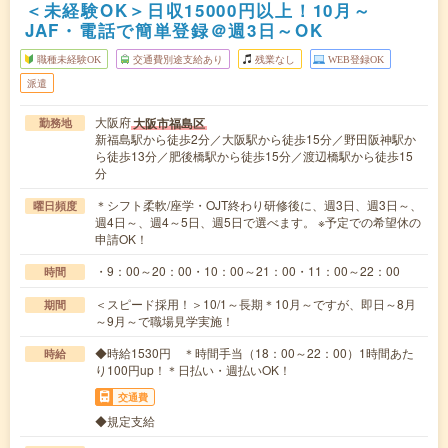
＜未経験OK＞日収15000円以上！10月～
JAF・電話で簡単登録＠週3日～OK
職種未経験OK
交通費別途支給あり
残業なし
WEB登録OK
派遣
大阪府
大阪市福島区
勤務地
新福島駅から徒歩2分／大阪駅から徒歩15分／野田阪神駅か
ら徒歩13分／肥後橋駅から徒歩15分／渡辺橋駅から徒歩15
分
＊シフト柔軟/座学・OJT終わり研修後に、週3日、週3日～、
曜日頻度
週4日～、週4～5日、週5日で選べます。 ※予定での希望休の
申請OK！
・9：00～20：00・10：00～21：00・11：00～22：00
時間
＜スピード採用！＞10/1～長期＊10月～ですが、即日～8月
期間
～9月～で職場見学実施！
◆時給1530円 ＊時間手当（18：00～22：00）1時間あた
時給
り100円up！＊日払い・週払いOK！
交通費
◆規定支給