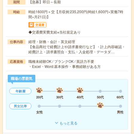
【急募】即日～長期
期間
時給1600円＋交【月収例:235,200円(時給1,600円×実働7時
時給
間×月21日)】
交通費
◆交通費実費支給※当社規定あり
経理・財務・会計・英文経理
仕事内容
【食品商社で経費計上や請求書発行など】・計上内容確認・
経費計上・請求書照合・支払・入金処理・データダ…
職種未経験OK / ブランクOK / 英語力不要
応募資格
・Excel・Word:基本操作・事務経験がある方
職場の雰囲気
年齢層
20代
30代
40代
50代
60代
男女比率
女性
男性
もっと見る