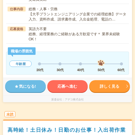
総務・人事・労務
仕事内容
【大手プラントエンジニアリング企業での経理総務】データ
入力、資料作成、請求書作成、入出金処理、電話の…
英語力不要
応募資格
総務、経理業務のご経験がある方歓迎です＊ 業界未経験
OK！
職場の雰囲気
年齢層
20代
30代
40代
50代
60代
気になる!
応募へ進む
詳しく見る
派遣会社
アデコ株式会社
未読
高時給！土日休み！日勤のお仕事！入出荷作業