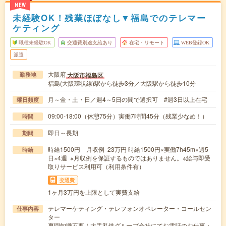
NEW
未経験OK！残業ほぼなし▼福島でのテレマー
ケティング
職種未経験OK
交通費別途支給あり
在宅・リモート
WEB登録OK
派遣
大阪府
大阪市福島区
勤務地
福島(大阪環状線)駅から徒歩3分／大阪駅から徒歩10分
月～金・土・日／週4～5日の間で選択可 #週3日以上在宅
曜日頻度
09:00-18:00（休憩75分）実働7時間45分（残業少なめ！）
時間
即日～長期
期間
時給1500円 月収例 23万円 時給1500円×実働7h45m×週5
時給
日×4週 ※月収例を保証するものではありません。※給与即受
取りサービス利用可（利用条件有）
交通費
1ヶ月3万円を上限として実費支給
テレマーケティング・テレフォンオペレーター・コールセン
仕事内容
ター
専門知識不要！大手私鉄グループ会社にてお電話のお仕事・