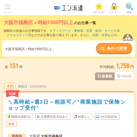
メニュー
気になる!
ログイン
検索
大阪市福島区
×
時給1500円以上
のお仕事一覧
福島区の派遣のお仕事情報です。
オフィスワーク・事務系
、
営業・販売・サービス系
、
クリエイティブ系
などのお仕事を取り揃えています。さらに、
短期
・
単発
などの期
間や、
職種未経験OK
などのこだわり条件で絞り込んでいただけます。
条件の変更
大阪市福島区 / 時給1500円以上
151
1,758
全
件
平均時給:
円
時給順
新着順
未読
掲載日
2026/08/08
NEW
＼高時給×週3日～相談可／*商業施設で保険シ
ョップ受付*
職種未経験OK
交通費別途支給あり
残業なし
WEB登録OK
派遣
大阪府
大阪市福島区
勤務地