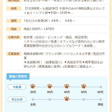
曜日頻度
【1日3時間～も相談OK!】午前中のみや18時以降などのシフ
時間
トあり！シフト例▼9:00～12:00▼…
1日だけの単発OK！＃8月～ ＃9月～
期間
時給1,500円～1,875円
時給
軽作業（仕分け・ピッキング・検品、商品管理）
仕事内容
＼チラシの仕分け／快適！オフィスなど室内のカンタン軽作
業書類整理や仕分けなどのシンプルワーク！未経験…
職種未経験OK / ブランクOK / パソコンスキル不要 / 英語力不
応募資格
要
▼未経験OK！（副業歓迎☆）▼高校生不可▼携帯電話をお
持ちの方（業務連絡に使用）※応募後のご連絡はメ…
職場の雰囲気
年齢層
20代
30代
40代
50代
60代
男女比率
女性
男性