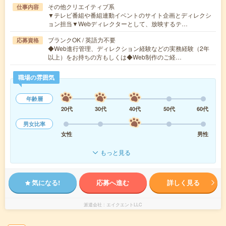
その他クリエイティブ系
仕事内容
▼テレビ番組や番組連動イベントのサイト企画とディレクシ
ョン担当▼Webディレクターとして、放映するテ…
ブランクOK / 英語力不要
応募資格
◆Web進行管理、ディレクション経験などの実務経験（2年
以上）をお持ちの方もしくは◆Web制作のご経…
職場の雰囲気
年齢層
20代
30代
40代
50代
60代
男女比率
女性
男性
もっと見る
気になる!
応募へ進む
詳しく見る
派遣会社
エイクエントLLC