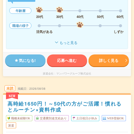
年齢層
20代
30代
40代
50代
60代
職場の様子
活気がある
しずか
もっと見る
気になる!
応募へ進む
詳しく見る
派遣会社
マンパワーグループ株式会社
未読
掲載日
2026/08/08
NEW
高時給1650円！～50代の方がご活躍！慣れる
とルーチン×資料作成
職種未経験OK
交通費別途支給あり
土日祝日が休み
WEB登録OK
派遣