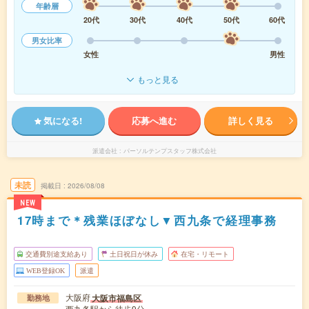
年齢層
20代
30代
40代
50代
60代
男女比率
女性
男性
もっと見る
気になる!
応募へ進む
詳しく見る
派遣会社
パーソルテンプスタッフ株式会社
未読
掲載日
2026/08/08
NEW
17時まで＊残業ほぼなし▼西九条で経理事務
交通費別途支給あり
土日祝日が休み
在宅・リモート
WEB登録OK
派遣
大阪府
大阪市福島区
勤務地
西九条駅から徒歩9分