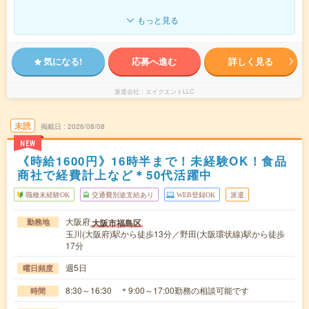
もっと見る
気になる!
応募へ進む
詳しく見る
派遣会社
エイクエントLLC
未読
掲載日
2026/08/08
NEW
《時給1600円》16時半まで！未経験OK！食品
商社で経費計上など＊50代活躍中
職種未経験OK
交通費別途支給あり
WEB登録OK
派遣
大阪府
大阪市福島区
勤務地
玉川(大阪府)駅から徒歩13分／野田(大阪環状線)駅から徒歩
17分
週5日
曜日頻度
8:30～16:30 ＊9:00～17:00勤務の相談可能です
時間