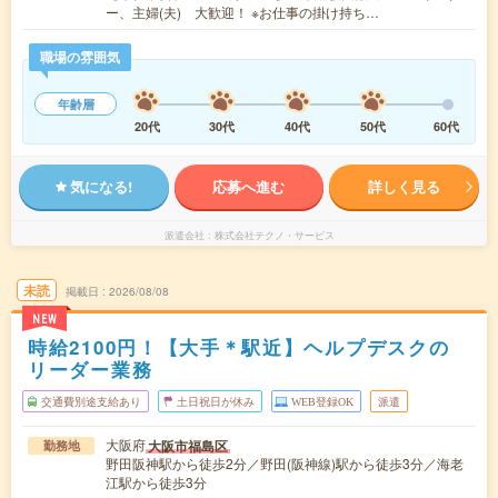
ー、主婦(夫) 大歓迎！ ※お仕事の掛け持ち…
職場の雰囲気
年齢層
20代
30代
40代
50代
60代
気になる!
応募へ進む
詳しく見る
派遣会社
株式会社テクノ・サービス
未読
掲載日
2026/08/08
NEW
時給2100円！【大手＊駅近】ヘルプデスクの
リーダー業務
交通費別途支給あり
土日祝日が休み
WEB登録OK
派遣
大阪府
大阪市福島区
勤務地
野田阪神駅から徒歩2分／野田(阪神線)駅から徒歩3分／海老
江駅から徒歩3分