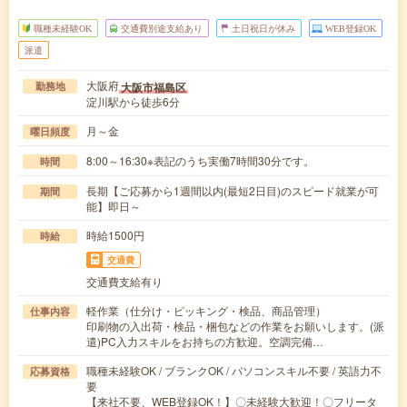
職種未経験OK
交通費別途支給あり
土日祝日が休み
WEB登録OK
派遣
大阪府
大阪市福島区
勤務地
淀川駅から徒歩6分
月～金
曜日頻度
8:00～16:30※表記のうち実働7時間30分です。
時間
長期【ご応募から1週間以内(最短2日目)のスピード就業が可
期間
能】即日～
時給1500円
時給
交通費
交通費支給有り
軽作業（仕分け・ピッキング・検品、商品管理）
仕事内容
印刷物の入出荷・検品・梱包などの作業をお願いします。(派
遣)PC入力スキルをお持ちの方歓迎。空調完備…
職種未経験OK / ブランクOK / パソコンスキル不要 / 英語力不
応募資格
要
【来社不要、WEB登録OK！】〇未経験大歓迎！〇フリータ