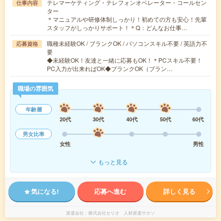
テレマーケティング・テレフォンオペレーター・コールセン
仕事内容
ター
＊マニュアルや研修体制しっかり！初めての方も安心！先輩
スタッフがしっかりサポート！＊Q：どんなお仕事…
職種未経験OK / ブランクOK / パソコンスキル不要 / 英語力不
応募資格
要
◆未経験OK！友達と一緒に応募もOK！＊PCスキル不要！
PC入力が出来ればOK◆ブランクOK（ブラン…
職場の雰囲気
年齢層
20代
30代
40代
50代
60代
男女比率
女性
男性
もっと見る
気になる!
応募へ進む
詳しく見る
派遣会社
株式会社セリオ 人材派遣サカソ