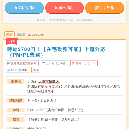
気になる!
応募へ進む
詳しく見る
派遣会社
アデコ株式会社 Tech Talent事業本部
未読
掲載日
2026/08/08
NEW
時給2700円！【在宅勤務可能】上流対応
（PM/PL業務）
交通費別途支給あり
土日祝日が休み
在宅・リモート
WEB登録OK
派遣
大阪府
大阪市福島区
勤務地
野田阪神駅から徒歩2分／野田(阪神線)駅から徒歩3分／海老
江駅から徒歩3分
月～金※土日休み！
曜日頻度
9:00～18:00(実働:8時間) (休憩60分)
時間
【急募】即日～長期（3カ月以上）
期間
時給2700円
時給