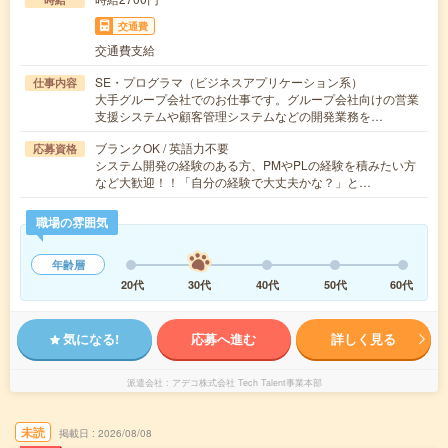
交通費
交通費支給
SE・プログラマ（ビジネスアプリケーション系）
仕事内容
大手グループ会社でのお仕事です。グループ会社向けの営業
支援システムや顧客管理システムなどの開発業務を…
ブランクOK / 英語力不要
応募資格
システム開発の経験のある方、PMやPLの経験を積みたい方
など大歓迎！！「自分の経験で大丈夫かな？」と…
職場の雰囲気
年齢層
20代
30代
40代
50代
60代
気になる!
応募へ進む
詳しく見る
派遣会社
アデコ株式会社 Tech Talent事業本部
未読
掲載日
2026/08/08