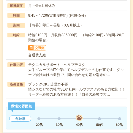
月～金※土日休み！
曜日頻度
8:45～17:30(実働:8時間) (休憩45分)
時間
【急募】即日～長期（3カ月以上）
期間
時給2100円 月収例336000円 （時給2100円×8時間×20日
時給
勤務の場合）
交通費
交通費支給
テクニカルサポート・ヘルプデスク
仕事内容
大手グループのIT企業にてヘルプデスクのお仕事です。グル
ープ会社向けの業務で、問い合わせ対応や端末の…
ブランクOK / 英語力不要
応募資格
情シスなどでの社内SEや社内ヘルプデスクのある方歓迎！！
リーダー経験のある方歓迎！！「自分の経験で大…
職場の雰囲気
年齢層
20代
30代
40代
50代
60代