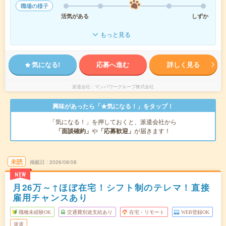
職場の様子
活気がある
しずか
もっと見る
気になる!
応募へ進む
詳しく見る
派遣会社
マンパワーグループ株式会社
興味があったら「★気になる！」をタップ！
「気になる！」を押しておくと、派遣会社から
「面談確約」
や
「応募歓迎」
が届きます！
未読
掲載日
2026/08/08
NEW
月26万～↑ほぼ在宅！シフト制のテレマ！直接
雇用チャンスあり
職種未経験OK
交通費別途支給あり
在宅・リモート
WEB登録OK
派遣