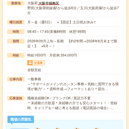
大阪府
大阪市福島区
勤務地
野田(大阪環状線)駅から徒歩6分／玉川(大阪府)駅から徒歩7
分
月～金（週5日） ※【固定】土日祝お休み↑
曜日頻度
08:45～17:45(実働8時間 休憩1時間)
時間
2026年09月上旬～長期 【約2年間→2028年8月末まで限
期間
定！】 ※9月～！
時給1650円 月収例 264,000円
時給
交通費
全額支給
一般事務
仕事内容
～*サポートがメインのカンタン事務＝気軽に質問できる環
境が魅力*～＊資料作成→フォーマットあり＊提出…
職種未経験OK / ブランクOK / 英語力不要
応募資格
＊未経験の方歓迎＊未経験の方でも安心スタート！・登録
時、キャリアを一緒に考える面談（電話面談の場合）…
職場の雰囲気