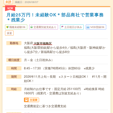
未読
掲載日
2026/08/07
NEW
月給25万円！未経験OK＊部品商社で営業事務
＊残業少
職種未経験OK
交通費別途支給あり
土日祝日が休み
WEB登録OK
派遣
大阪府
大阪市福島区
勤務地
福島(大阪環状線)駅から徒歩4分／福島(大阪府・阪神線)駅か
ら徒歩7分／新福島駅から徒歩8分
月～金（土日祝休み）
曜日頻度
8:45～17:30 （実働7時間45分）休憩60分 ※残業少
時間
2026年11月上旬～長期 ※スタート日相談OK！ #11月～開
期間
始OK！
月給制のお仕事です：固定月給 251100円 ※時給換算 時給
時給
1600円（残業代・交通費は別途支給あり）
交通費
交通費規定に基づき交通費支給