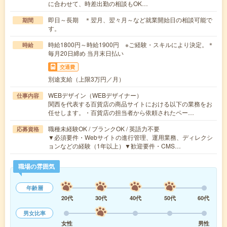
に合わせて、時差出勤の相談もOK…
即日～長期 ＊翌月、翌々月～など就業開始日の相談可能で
期間
す。
時給1800円～時給1900円 ※ご経験・スキルにより決定。＊
時給
毎月20日締め 当月末日払い
交通費
別途支給（上限3万円／月）
WEBデザイン（WEBデザイナー）
仕事内容
関西を代表する百貨店の商品サイトにおける以下の業務をお
任せします。・百貨店の担当者から依頼されたペー…
職種未経験OK / ブランクOK / 英語力不要
応募資格
▼必須要件・Webサイトの進行管理、運用業務、ディレクシ
ョンなどの経験（1年以上）▼歓迎要件・CMS…
職場の雰囲気
年齢層
20代
30代
40代
50代
60代
男女比率
女性
男性