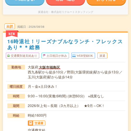
派遣会社
株式会社リクルートスタッフィング
未読
掲載日
2026/08/08
NEW
16時退社！リーズナブルなランチ・フレックス
あり＊＊総務
交通費別途支給あり
土日祝日が休み
WEB登録OK
派遣
大阪府
大阪市福島区
勤務地
西九条駅から徒歩10分／野田(大阪環状線)駅から徒歩13分／
玉川(大阪府)駅から徒歩14分
月～金※土日休み！
曜日頻度
9:00～16:00(実働:6時間) (休憩60分) ※残業なし
時間
2026/9/上旬～長期（3カ月以上） ★9月～OK！
期間
時給1600円
時給
交通費
交通費支給