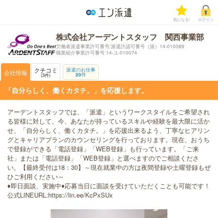
気になる!
ログイン
株式会社アーデントスタッフ 関西事業部
労働者派遣事業許可番号:派遣許認可番号（派）14-010086
職業紹介事業許可番号:14-ユ-010074
クチコミ
派遣のお仕事
会社情報
20
件
3
件
「自分らしく、働くカタチ。」を応援します。
アーデントスタッフでは、「派遣」というワークスタイルをご希望され
る皆様に対して、今、あなたが持っているスキルや経験を最大限に活か
せ、「自分らしく、働くカタチ。」を応援出来るよう、丁寧なヒアリン
グとキャリアプランのカウンセリングを行っております。現在、おうち
で登録ができる「電話登録」「WEB登録」も行っています。「ご来
社」または「電話登録」「WEB登録」と選べますのでご相談くださ
い。【最終受付は18：30】～現在就業中の方は夜間登録や土曜登録もぜ
ひご利用ください～
♦即日面談、実施中♦応募当日に面談を受けていただくことも可能です！
公式LINEURL:https://lin.ee/KcPxSUx